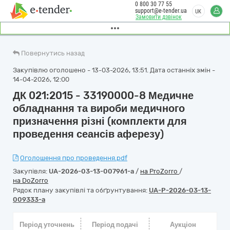
0 800 30 77 55
support@e-tender.ua
UK
Замовити дзвінок
Повернутись назад
Закупівлю оголошено - 13-03-2026, 13:51. Дата останніх змін -
14-04-2026, 12:00
ДК 021:2015 - 33190000-8 Медичне
обладнання та вироби медичного
призначення різні (комплекти для
проведення сеансів аферезу)
Оголошення про проведення.pdf
Закупівля:
UA-2026-03-13-007961-a
/
на ProZorro
/
на DoZorro
Рядок плану закупівлі та обґрунтування:
UA-P-2026-03-13-
009333-a
Період уточнень
Період подачі
Аукціон