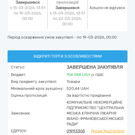
Завершився
пропозицій
з 13-03-2026, 13:51
Завершився
Аукціон не відбувся
по 19-03-2026,
з 13-03-2026, 13:51
00:00
по 22-03-2026,
00:00
Період оскарження умов закупівлі - по
19-03-2026, 00:00
ВІДКРИТІ ТОРГИ З ОСОБЛИВОСТЯМИ
ЗАВЕРШЕНА ЗАКУПІВЛЯ
Статус:
Бюджет:
104 088
UAH
(з ПДВ)
Вид предмету закупівлі:
Товари
Мінімальний крок аукціону:
520,44 UAH
Оцінка пропозицій:
За вартістю придбання
КОМУНАЛЬНЕ НЕКОМЕРЦІЙНЕ
ПІДПРИЄМСТВО "ЦЕНТРАЛЬНА
Замовник:
МІСЬКА КЛІНІЧНА ЛІКАРНЯ
ІВАНО-ФРАНКІВСЬКОЇ МІСЬКОЇ
РАДИ"
ЄДРПОУ:
01993305
Досьє YouControl