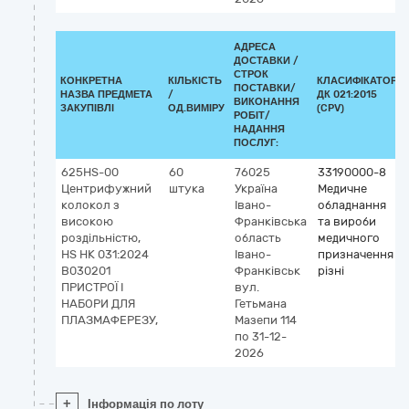
АДРЕСА
ДОСТАВКИ /
СТРОК
КОНКРЕТНА
КІЛЬКІСТЬ
КЛАСИФІКАТОР
ПОСТАВКИ/
НАЗВА ПРЕДМЕТА
/
ДК 021:2015
ВИКОНАННЯ
ЗАКУПІВЛІ
ОД.ВИМІРУ
(CPV)
РОБІТ/
НАДАННЯ
ПОСЛУГ:
625HS-00
60
76025
33190000-8
Центрифужний
штука
Україна
Медичне
колокол з
Івано-
обладнання
високою
Франківська
та вироби
роздільністю,
область
медичного
HS НК 031:2024
Івано-
призначення
B030201
Франківськ
різні
ПРИСТРОЇ І
вул.
НАБОРИ ДЛЯ
Гетьмана
ПЛАЗМАФЕРЕЗУ,
Мазепи 114
по 31-12-
2026
+
Інформація по лоту