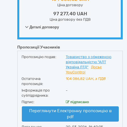
Ціна договору
97 277,40 UAH
Ціна договору без ПДВ
Деталі договору
Пропозиції Учасників
Пропозицію подав:
Товариство з обмеженою
відповідальністю "АЛТ
Україна ЛТД"
Досьє
YouControl
Остаточна
104 086,82
UAH,
з ПДВ
пропозиція:
Інформація про
-
субпідрядника:
Підпис:
підписано
Переглянути Електронну пропозицію в
pdf
Дата та час
20-03-2026, 16:40:05