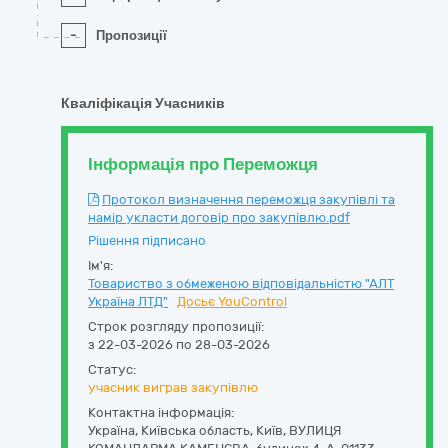
-
Пропозиції
Кваліфікація Учасників
Інформація про Переможця
Протокол визначення переможця закупівлі та
намір укласти договір про закупівлю.pdf
Рішення підписано
Ім'я:
Товариство з обмеженою відповідальністю "АЛТ
Україна ЛТД"
Досьє YouControl
Строк розгляду пропозиції:
з 22-03-2026 по 28-03-2026
Статус:
учасник виграв закупівлю
Контактна інформація:
Україна
,
Київська область
,
Київ,
ВУЛИЦЯ