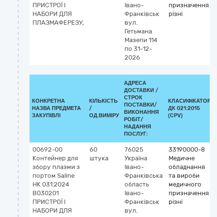
ПРИСТРОЇ І
Івано-
призначення
НАБОРИ ДЛЯ
Франківськ
різні
ПЛАЗМАФЕРЕЗУ,
вул.
Гетьмана
Мазепи 114
по 31-12-
2026
АДРЕСА
ДОСТАВКИ /
СТРОК
КОНКРЕТНА
КІЛЬКІСТЬ
КЛАСИФІКАТОР
ПОСТАВКИ/
НАЗВА ПРЕДМЕТА
/
ДК 021:2015
ВИКОНАННЯ
ЗАКУПІВЛІ
ОД.ВИМІРУ
(CPV)
РОБІТ/
НАДАННЯ
ПОСЛУГ:
00692-00
60
76025
33190000-8
Контейнер для
штука
Україна
Медичне
збору плазми з
Івано-
обладнання
портом Saline
Франківська
та вироби
НК 031:2024
область
медичного
B030201
Івано-
призначення
ПРИСТРОЇ І
Франківськ
різні
НАБОРИ ДЛЯ
вул.