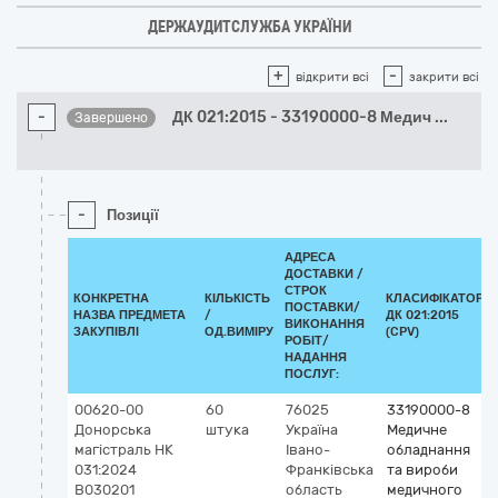
ДЕРЖАУДИТСЛУЖБА УКРАЇНИ
+
-
відкрити всі
закрити всі
-
ДК 021:2015 - 33190000-8 Медич
...
Завершено
-
Позиції
АДРЕСА
ДОСТАВКИ /
СТРОК
КОНКРЕТНА
КІЛЬКІСТЬ
КЛАСИФІКАТОР
ПОСТАВКИ/
НАЗВА ПРЕДМЕТА
/
ДК 021:2015
ВИКОНАННЯ
ЗАКУПІВЛІ
ОД.ВИМІРУ
(CPV)
РОБІТ/
НАДАННЯ
ПОСЛУГ:
00620-00
60
76025
33190000-8
Донорська
штука
Україна
Медичне
магістраль НК
Івано-
обладнання
031:2024
Франківська
та вироби
B030201
область
медичного