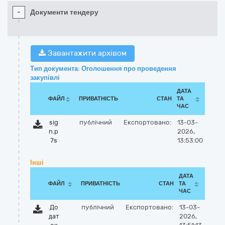
-
Документи тендеру
Завантажити архівом
Тип документа: Оголошення про проведення
закупівлі
ДАТА
ФАЙЛ
ПРИВАТНІСТЬ
СТАН
ТА
ЧАС
sig
публічний
Експортовано:
13-03-
n.p
2026,
7s
13:53:00
Інші
ДАТА
ФАЙЛ
ПРИВАТНІСТЬ
СТАН
ТА
ЧАС
До
публічний
Експортовано:
13-03-
дат
2026,