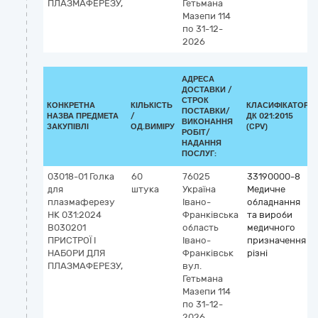
ПЛАЗМАФЕРЕЗУ,
Гетьмана
Мазепи 114
по 31-12-
2026
АДРЕСА
ДОСТАВКИ /
СТРОК
КОНКРЕТНА
КІЛЬКІСТЬ
КЛАСИФІКАТОР
ПОСТАВКИ/
НАЗВА ПРЕДМЕТА
/
ДК 021:2015
ВИКОНАННЯ
ЗАКУПІВЛІ
ОД.ВИМІРУ
(CPV)
РОБІТ/
НАДАННЯ
ПОСЛУГ:
03018-01 Голка
60
76025
33190000-8
для
штука
Україна
Медичне
плазмаферезу
Івано-
обладнання
НК 031:2024
Франківська
та вироби
B030201
область
медичного
ПРИСТРОЇ І
Івано-
призначення
НАБОРИ ДЛЯ
Франківськ
різні
ПЛАЗМАФЕРЕЗУ,
вул.
Гетьмана
Мазепи 114
по 31-12-
2026