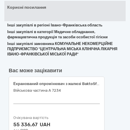
Корисні посилання
Інші закупівлі в регіоні Івано-Франківська область
Інші закупівлі в категорії Медичне обладнання,
фармацевтична продукція та засоби особистої гігієни
Інші закупівлі замовника КОМУНАЛЬНЕ НЕКОМЕРЦІЙНЕ
ПІДПРИЄМСТВО "ЦЕНТРАЛЬНА МІСЬКА КЛІНІЧНА ЛІКАРНЯ
ІВАНО-ФРАНКІВСЬКОЇ МІСЬКОЇ РАДИ"
Вас може зацікавити
Екранований опромінювач з жалюзі BaktoSfera EKRAN Jalousi 25+100 % (код НК 024:2023:62893 - Ультрафіолетова система дезінфекції приміщень), або еквівалент
Військова частина А 7234
Очікувана вартість
55 336,67 UAH