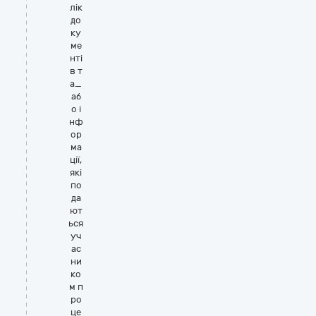
лік
до
ку
ме
нті
в т
а_
аб
о і
нф
ор
ма
ції,
які
по
да
ют
ься
уч
ас
ни
ко
м п
ро
це