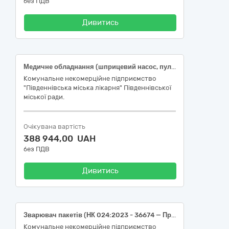
без ПДВ
Дивитись
Медичне обладнання (шприцевий насос, пульсоксиметр)
Комунальне некомерційне підприємство
"Південнівська міська лікарня" Південнівської
міської ради.
Очікувана вартість
388 944,00 UAH
без ПДВ
Дивитись
Зварювач пакетів (НК 024:2023 - 36674 — Пристрій для запаювання пакетів; НК 031:2024 S0199 – ПРИСТРОЇ ДЛЯ СТЕРИЛІЗАЦІЇ І ПАКУВАННЯ (ОКРІМ КАТ. D - Z) – ІНШЕ)
Комунальне некомерційне підприємство