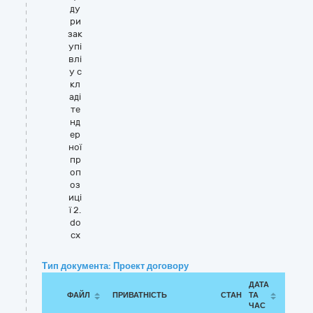
ду
ри
зак
упі
влі
у с
кл
аді
те
нд
ер
ної
пр
оп
оз
иці
ї 2.
do
cx
Тип документа: Проект договору
ДАТА
ФАЙЛ
ПРИВАТНІСТЬ
СТАН
ТА
ЧАС