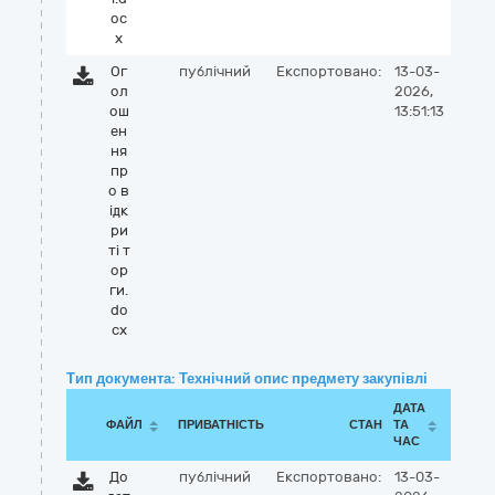
oc
x
Ог
публічний
Експортовано:
13-03-
ол
2026,
ош
13:51:13
ен
ня
пр
о в
iдк
ри
тi т
ор
ги.
do
cx
Тип документа: Технічний опис предмету закупівлі
ДАТА
ФАЙЛ
ПРИВАТНІСТЬ
СТАН
ТА
ЧАС
До
публічний
Експортовано:
13-03-