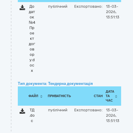
До
публічний
Експортовано:
13-03-
дат
2026,
ок
13:51:13
№4
Пр
ое
кт
дог
ов
ор
у.d
oc
x
Тип документа: Тендерна документація
ДАТА
ФАЙЛ
ПРИВАТНІСТЬ
СТАН
ТА
ЧАС
ТД
публічний
Експортовано:
13-03-
.do
2026,
c
13:51:13