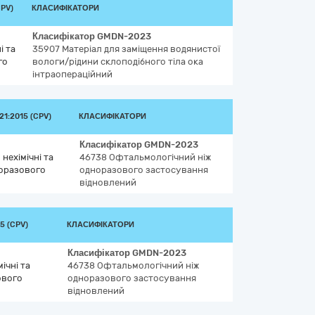
PV)
КЛАСИФІКАТОРИ
Класифікатор
GMDN-2023
і та
35907
Матеріал для заміщення водянистої
го
вологи/рідини склоподібного тіла ока
інтраопераційний
1:2015 (CPV)
КЛАСИФІКАТОРИ
Класифікатор
GMDN-2023
нехімічні та
46738
Офтальмологічний ніж
норазового
одноразового застосування
відновлений
5 (CPV)
КЛАСИФІКАТОРИ
Класифікатор
GMDN-2023
ічні та
46738
Офтальмологічний ніж
ового
одноразового застосування
відновлений