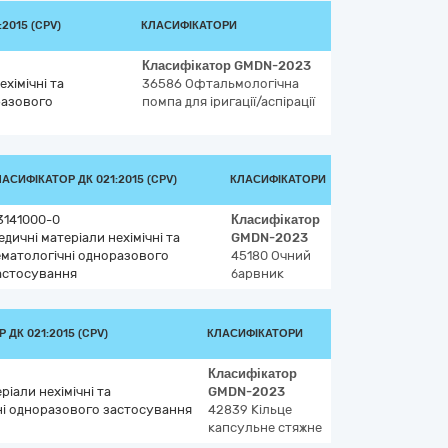
2015 (CPV)
КЛАСИФІКАТОРИ
Класифікатор
GMDN-2023
хімічні та
36586
Офтальмологічна
разового
помпа для іригації/аспірації
АСИФІКАТОР ДК 021:2015 (CPV)
КЛАСИФІКАТОРИ
3141000-0
Класифікатор
едичні матеріали нехімічні та
GMDN-2023
ематологічні одноразового
45180
Очний
астосування
барвник
 ДК 021:2015 (CPV)
КЛАСИФІКАТОРИ
Класифікатор
ріали нехімічні та
GMDN-2023
ні одноразового застосування
42839
Кільце
капсульне стяжне