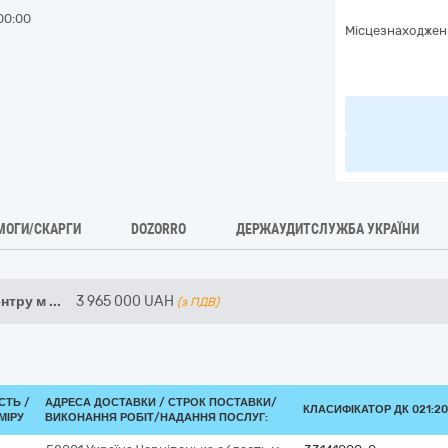
00:00
Місцезнаходжен
МОГИ/СКАРГИ
DOZORRO
ДЕРЖАУДИТСЛУЖБА УКРАЇНИ
ентру м
...
3 965 000
UAH
(з ПДВ)
СТЬ /
АДРЕСА ДОСТАВКИ /
СТРОК ПОСТАВКИ/
КЛАСИФІКАТОР ДК 021:20
МІРУ
ВИКОНАННЯ РОБІТ/НАДАННЯ ПОСЛУГ: