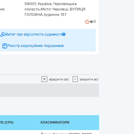
58001,
Україна
,
Чернівецька
ня:
область,
Місто Чернівці,
ВУЛИЦЯ
ГОЛОВНА будинок 137
0
Витяг про відсутність судимості
Реєстр корупційних порушників
+
-
відкрити всі
закрити всі
15 (CPV)
КЛАСИФІКАТОРИ