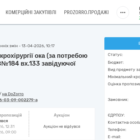
КОМЕРЦІЙНІ ЗАКУПІВЛІ
PROZORRO.ПРОДАЖІ
ніх змін - 13-04-2026, 10:17
крохірургії ока (за потребою
Статус:
З№184 вх.133 завідуючої
Бюджет:
Вид предмету за
Мінімальний кро
Оцінка пропозиц
/
на DoZorro
Замовник:
6-03-09-002279-a
 пропозицій
Аукціон
ЄДРПОУ:
ився
Контактна особ
6, 12:31
Аукціон не відбувся
Телефон:
6, 09:00
E-mail: