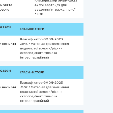
Класифікатор
GMDN-2023
мічні та
47726
Картридж для
зового
введення інтраокулярної
лінзи
21:2015
КЛАСИФІКАТОРИ
Класифікатор
GMDN-2023
 нехімічні
35907
Матеріал для заміщення
водянистої вологи/рідини
склоподібного тіла ока
інтраопераційний
21:2015
КЛАСИФІКАТОРИ
Класифікатор
GMDN-2023
 нехімічні
35907
Матеріал для заміщення
водянистої вологи/рідини
склоподібного тіла ока
інтраопераційний