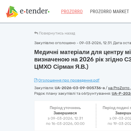
PROZORRO
PROZORRO MARKET
Повернутись назад
Закупівлю оголошено - 09-03-2026, 12:31. Дата остан
Медичні матеріали для центру мі
визначеною на 2026 рік згідно С
ЦМХО Сірман Я.В.)
Оголошення про проведення.pdf
Закупівля:
UA-2026-03-09-005736-a
/
на ProZorro
Рядок плану закупівлі та обґрунтування:
UA-P-202
Період уточнень
Період подачі
Завершився
Заверш
з 09-03-2026, 12:31
з 09-03-202
по 16-03-2026, 00:00
по 19-03-202