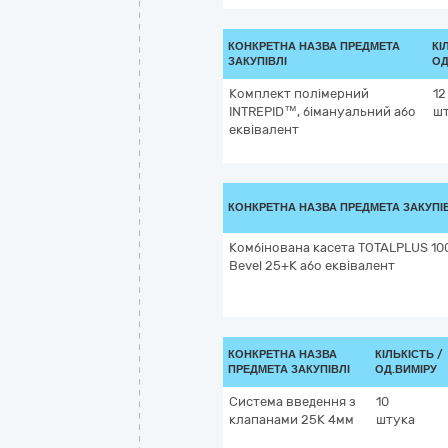
КОНКРЕТНА НАЗВА ПРЕДМЕТА
КІ
ЗАКУПІВЛІ
ОД
Комплект полімерний
12
INTREPID™, бімануальний або
ш
еквівалент
КОНКРЕТНА НАЗВА ПРЕДМЕТА ЗАКУПІ
Комбінована касета TOTALPLUS 10
Bevel 25+К або еквівалент
КОНКРЕТНА НАЗВА
КІЛЬКІСТЬ /
ПРЕДМЕТА ЗАКУПІВЛІ
ОД.ВИМІРУ
Система введення з
10
клапанами 25К 4мм
штука