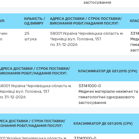
застосування
КІЛЬКІСТЬ /
АДРЕСА ДОСТАВКИ /
СТРОК ПОСТАВКИ/
ВЛІ
КЛАС
ОД.ВИМІРУ
ВИКОНАННЯ РОБІТ/НАДАННЯ ПОСЛУГ:
зчин
25
58001
Україна
Чернівецька область
м.
331
бо
штука
Чернівці
вул. Головна, 137
Меди
по 31-12-2026
гема
зас
АДРЕСА ДОСТАВКИ /
СТРОК ПОСТАВКИ/
КЛАСИФІКАТОР ДК 021:2015 (CPV)
ВИКОНАННЯ РОБІТ/НАДАННЯ ПОСЛУГ:
58001
Україна
Чернівецька область
м.
33141000-0
Чернівці
вул. Головна, 137
Медичні матеріали нехімічні та
по 31-12-2026
гематологічні одноразового
застосування
РЕСА ДОСТАВКИ /
СТРОК ПОСТАВКИ/
КЛАСИФІКАТОР ДК 021:2015 (CPV)
КОНАННЯ РОБІТ/НАДАННЯ ПОСЛУГ:
001
Україна
Чернівецька область
м.
33141000-0