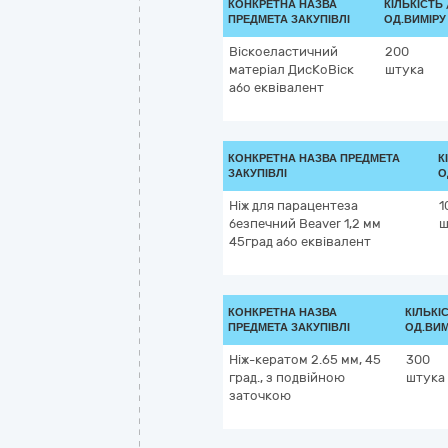
КОНКРЕТНА НАЗВА
КІЛЬКІСТЬ 
ПРЕДМЕТА ЗАКУПІВЛІ
ОД.ВИМІРУ
Віскоеластичний
200
матеріал ДисКоВіск
штука
або еквівалент
КОНКРЕТНА НАЗВА ПРЕДМЕТА
К
ЗАКУПІВЛІ
О
Ніж для парацентеза
1
безпечний Beaver 1,2 мм
ш
45град або еквівалент
КОНКРЕТНА НАЗВА
КІЛЬКІ
ПРЕДМЕТА ЗАКУПІВЛІ
ОД.ВИМ
Ніж-кератом 2.65 мм, 45
300
град., з подвійною
штука
заточкою