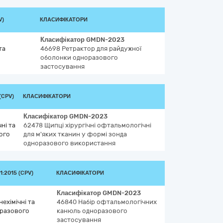
V)
КЛАСИФІКАТОРИ
Класифікатор
GMDN-2023
та
46698
Ретрактор для райдужної
оболонки одноразового
застосування
(CPV)
КЛАСИФІКАТОРИ
Класифікатор
GMDN-2023
ні та
62478
Щипці хірургічні офтальмологічні
ого
для м'яких тканин у формі зонда
одноразового використання
:2015 (CPV)
КЛАСИФІКАТОРИ
Класифікатор
GMDN-2023
ехімічні та
46840
Набір офтальмологічних
оразового
канюль одноразового
застосування