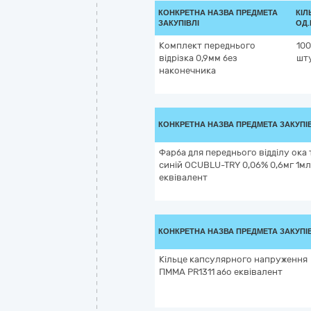
КОНКРЕТНА НАЗВА ПРЕДМЕТА
КІЛ
ЗАКУПІВЛІ
ОД.
Комплект переднього
100
відрізка 0,9мм без
шт
наконечника
КОНКРЕТНА НАЗВА ПРЕДМЕТА ЗАКУПІ
Фарба для переднього відділу ока
синій OCUBLU-TRY 0,06% 0,6мг 1мл
еквівалент
КОНКРЕТНА НАЗВА ПРЕДМЕТА ЗАКУПІ
Кільце капсулярного напруження
ПММА PR1311 або еквівалент