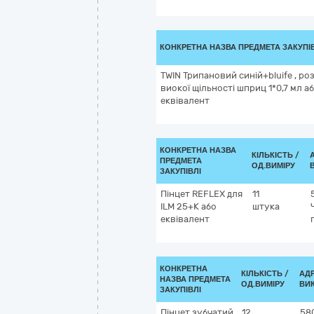
КОНКРЕТНА НАЗВА ПРЕДМЕТА ЗАКУПІ
TWIN Трипановий синій+bluife , ро
виокої щільності шприц 1*0,7 мл а
еквівалент
КОНКРЕТНА НАЗВА
КІЛЬКІСТЬ /
ПРЕДМЕТА
ОД.ВИМІРУ
ЗАКУПІВЛІ
Пінцет REFLEX для
11
ILM 25+К або
штука
еквівалент
КОНКРЕТНА
КІЛЬКІСТЬ /
АД
НАЗВА ПРЕДМЕТА
ОД.ВИМІРУ
ВИ
ЗАКУПІВЛІ
Пінцет зубчатий
12
58