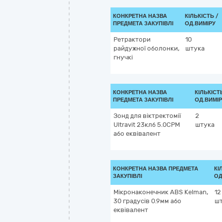
КОНКРЕТНА НАЗВА
КІЛЬКІСТЬ /
ПРЕДМЕТА ЗАКУПІВЛІ
ОД.ВИМІРУ
Ретрактори
10
райдужної оболонки,
штука
гнучкі
КОНКРЕТНА НАЗВА
КІЛЬКІСТ
ПРЕДМЕТА ЗАКУПІВЛІ
ОД.ВИМІ
Зонд для віктректомії
2
Ultravit 23клб 5.0CPM
штука
або еквівалент
КОНКРЕТНА НАЗВА ПРЕДМЕТА
КІ
ЗАКУПІВЛІ
ОД
Мікронаконечник ABS Kelman,
12
30 градусів 0.9мм або
ш
еквівалент