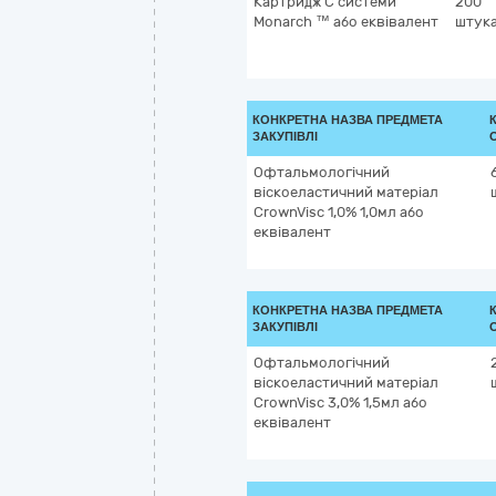
Картридж С системи
200
Monarch ™ або еквівалент
штук
КОНКРЕТНА НАЗВА ПРЕДМЕТА
ЗАКУПІВЛІ
Офтальмологічний
віскоеластичний матеріал
CrownVisc 1,0% 1,0мл або
еквівалент
КОНКРЕТНА НАЗВА ПРЕДМЕТА
ЗАКУПІВЛІ
Офтальмологічний
віскоеластичний матеріал
CrownVisc 3,0% 1,5мл або
еквівалент