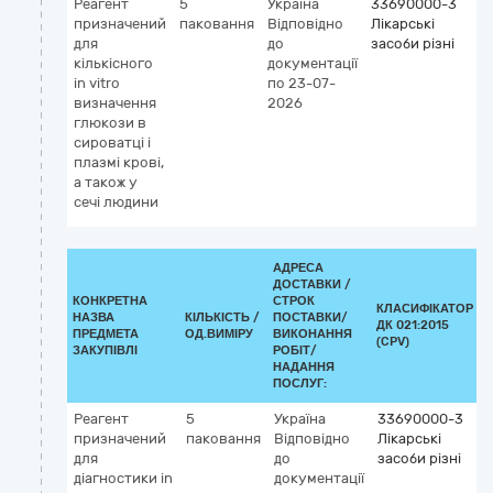
Реагент
5
Україна
33690000-3
К
призначений
паковання
Відповідно
Лікарські
G
для
до
засоби різні
5
кількісного
документації
Г
in vitro
по 23-07-
(д
визначення
2026
vi
глюкози в
сироватці і
плазмі крові,
а також у
сечі людини
АДРЕСА
ДОСТАВКИ /
КОНКРЕТНА
СТРОК
КЛАСИФІКАТОР
НАЗВА
КІЛЬКІСТЬ /
ПОСТАВКИ/
ДК 021:2015
К
ПРЕДМЕТА
ОД.ВИМІРУ
ВИКОНАННЯ
(CPV)
ЗАКУПІВЛІ
РОБІТ/
НАДАННЯ
ПОСЛУГ:
Реагент
5
Україна
33690000-3
призначений
паковання
Відповідно
Лікарські
для
до
засоби різні
діагностики in
документації