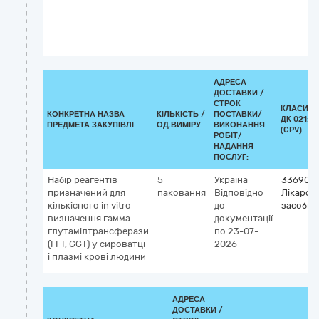
АДРЕСА
ДОСТАВКИ /
СТРОК
КЛАСИФІ
КОНКРЕТНА НАЗВА
КІЛЬКІСТЬ /
ПОСТАВКИ/
ДК 021:20
ПРЕДМЕТА ЗАКУПІВЛІ
ОД.ВИМІРУ
ВИКОНАННЯ
(CPV)
РОБІТ/
НАДАННЯ
ПОСЛУГ:
Набір реагентів
5
Україна
336900
призначений для
паковання
Відповідно
Лікарськ
кількісного in vitro
до
засоби р
визначення гамма-
документації
глутамілтрансферази
по 23-07-
(ГГТ, GGT) у сироватці
2026
і плазмі крові людини
АДРЕСА
ДОСТАВКИ /