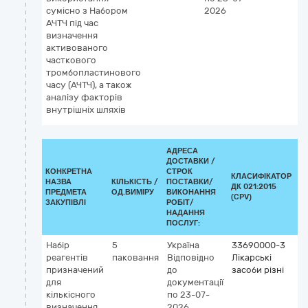
сумісно з Набором
2026
АЧТЧ під час
визначення
активованого
часткового
тромбопластинового
часу (АЧТЧ), а також
аналізу факторів
внутрішніх шляхів
АДРЕСА
ДОСТАВКИ /
КОНКРЕТНА
СТРОК
КЛАСИФІКАТОР
НАЗВА
КІЛЬКІСТЬ /
ПОСТАВКИ/
ДК 021:2015
К
ПРЕДМЕТА
ОД.ВИМІРУ
ВИКОНАННЯ
(CPV)
ЗАКУПІВЛІ
РОБІТ/
НАДАННЯ
ПОСЛУГ:
Набір
5
Україна
33690000-3
К
реагентів
паковання
Відповідно
Лікарські
G
призначений
до
засоби різні
5
для
документації
Ф
кількісного
по 23-07-
(ч
визначення
2026
(д