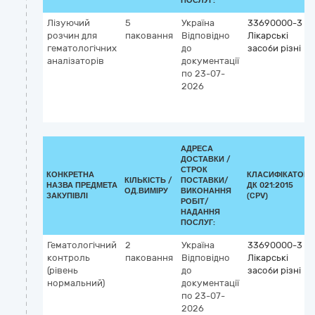
ПОСЛУГ:
Лізуючий
5
Україна
33690000-3
розчин для
паковання
Відповідно
Лікарські
гематологічних
до
засоби різні
аналізаторів
документації
по 23-07-
2026
АДРЕСА
ДОСТАВКИ /
СТРОК
КОНКРЕТНА
КЛАСИФІКАТОР
КІЛЬКІСТЬ /
ПОСТАВКИ/
НАЗВА ПРЕДМЕТА
ДК 021:2015
ОД.ВИМІРУ
ВИКОНАННЯ
ЗАКУПІВЛІ
(CPV)
РОБІТ/
НАДАННЯ
ПОСЛУГ:
Гематологічний
2
Україна
33690000-3
контроль
паковання
Відповідно
Лікарські
(рівень
до
засоби різні
нормальний)
документації
по 23-07-
2026