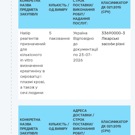
КОНКРЕТНА
СТРОК
КЛАСИФІКАТОР
НАЗВА
КІЛЬКІСТЬ /
ПОСТАВКИ/
ДК 021:2015
К
ПРЕДМЕТА
ОД.ВИМІРУ
ВИКОНАННЯ
(CPV)
ЗАКУПІВЛІ
РОБІТ/
НАДАННЯ
ПОСЛУГ:
Набір
5
Україна
33690000-3
К
реагентів
паковання
Відповідно
Лікарські
G
призначений
до
засоби різні
5
для
документації
К
кількісного
по 23-07-
(д
in vitro
2026
vi
визначення
креатиніну в
сироватці і
плазмі крові,
а також у
сечі людини
АДРЕСА
ДОСТАВКИ /
КОНКРЕТНА
СТРОК
КЛАСИФІКАТОР
НАЗВА
КІЛЬКІСТЬ /
ПОСТАВКИ/
ДК 021:2015
К
ПРЕДМЕТА
ОД.ВИМІРУ
ВИКОНАННЯ
(CPV)
ЗАКУПІВЛІ
РОБІТ/