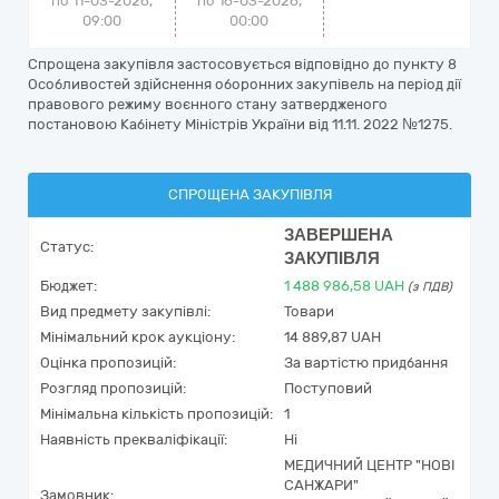
по 11-03-2026,
по 16-03-2026,
09:00
00:00
Спрощена закупівля застосовується відповідно до пункту 8
Особливостей здійснення оборонних закупівель на період дії
правового режиму воєнного стану затвердженого
постановою Кабінету Міністрів України від 11.11. 2022 №1275.
СПРОЩЕНА ЗАКУПІВЛЯ
ЗАВЕРШЕНА
Статус:
ЗАКУПІВЛЯ
Бюджет:
1 488 986,58
UAH
(з ПДВ)
Вид предмету закупівлі:
Товари
Мінімальний крок аукціону:
14 889,87 UAH
Оцінка пропозицій:
За вартістю придбання
Розгляд пропозицій:
Поступовий
Мінімальна кількість пропозицій:
1
Наявність прекваліфікації:
Ні
МЕДИЧНИЙ ЦЕНТР "НОВІ
САНЖАРИ"
Замовник: