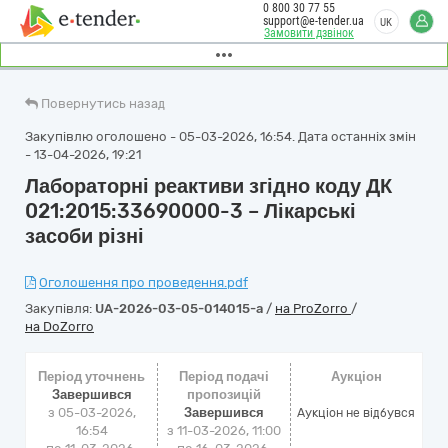
0 800 30 77 55
support@e-tender.ua
UK
Замовити дзвінок
Повернутись назад
Закупівлю оголошено - 05-03-2026, 16:54. Дата останніх змін
- 13-04-2026, 19:21
Лабораторні реактиви згідно коду ДК
021:2015:33690000-3 – Лікарські
засоби різні
Оголошення про проведення.pdf
Закупівля:
UA-2026-03-05-014015-a
/
на ProZorro
/
на DoZorro
Період уточнень
Період подачі
Аукціон
Завершився
пропозицій
з 05-03-2026,
Завершився
Аукціон не відбувся
16:54
з 11-03-2026, 11:00