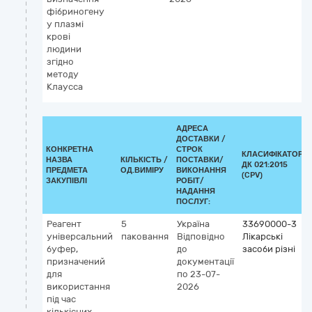
фібриногену
vi
у плазмі
а
крові
у
людини
з
згідно
методу
Клаусса
АДРЕСА
ДОСТАВКИ /
КОНКРЕТНА
СТРОК
КЛАСИФІКАТОР
НАЗВА
КІЛЬКІСТЬ /
ПОСТАВКИ/
ДК 021:2015
ПРЕДМЕТА
ОД.ВИМІРУ
ВИКОНАННЯ
(CPV)
ЗАКУПІВЛІ
РОБІТ/
НАДАННЯ
ПОСЛУГ:
Реагент
5
Україна
33690000-3
універсальний
паковання
Відповідно
Лікарські
буфер,
до
засоби різні
призначений
документації
для
по 23-07-
використання
2026
під час
кількісних