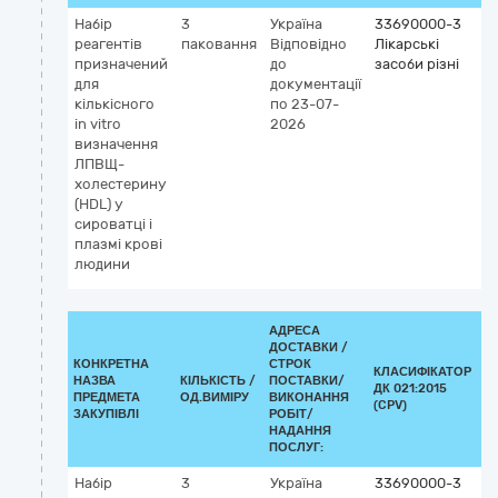
Набір
3
Україна
33690000-3
К
реагентів
паковання
Відповідно
Лікарські
G
призначений
до
засоби різні
5
для
документації
Х
кількісного
по 23-07-
л
in vitro
2026
в
визначення
щі
ЛПВЩ-
(д
холестерину
vi
(HDL) у
сироватці і
плазмі крові
людини
АДРЕСА
ДОСТАВКИ /
КОНКРЕТНА
СТРОК
КЛАСИФІКАТОР
НАЗВА
КІЛЬКІСТЬ /
ПОСТАВКИ/
ДК 021:2015
К
ПРЕДМЕТА
ОД.ВИМІРУ
ВИКОНАННЯ
(CPV)
ЗАКУПІВЛІ
РОБІТ/
НАДАННЯ
ПОСЛУГ:
Набір
3
Україна
33690000-3
К