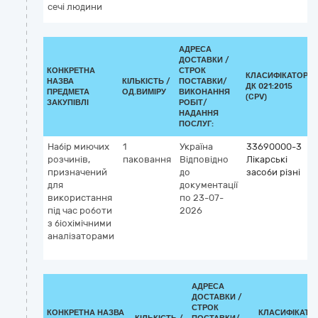
сечі людини
АДРЕСА
ДОСТАВКИ /
КОНКРЕТНА
СТРОК
КЛАСИФІКАТОР
НАЗВА
КІЛЬКІСТЬ /
ПОСТАВКИ/
ДК 021:2015
ПРЕДМЕТА
ОД.ВИМІРУ
ВИКОНАННЯ
(CPV)
ЗАКУПІВЛІ
РОБІТ/
НАДАННЯ
ПОСЛУГ:
Набір миючих
1
Україна
33690000-3
розчинів,
паковання
Відповідно
Лікарські
призначений
до
засоби різні
для
документації
використання
по 23-07-
під час роботи
2026
з біохімічними
аналізаторами
АДРЕСА
ДОСТАВКИ /
СТРОК
КОНКРЕТНА НАЗВА
КЛАСИФІКАТО