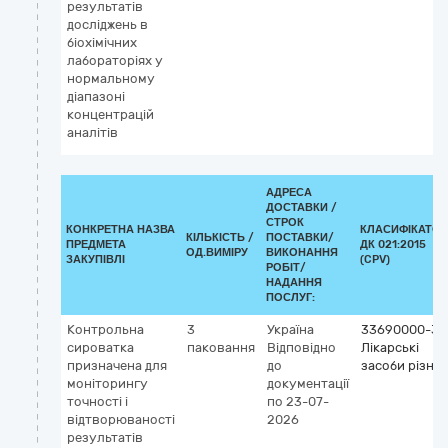
результатів
досліджень в
біохімічних
лабораторіях у
нормальному
діапазоні
концентрацій
аналітів
АДРЕСА
ДОСТАВКИ /
СТРОК
КОНКРЕТНА НАЗВА
КЛАСИФІКАТОР
КІЛЬКІСТЬ /
ПОСТАВКИ/
ПРЕДМЕТА
ДК 021:2015
ОД.ВИМІРУ
ВИКОНАННЯ
ЗАКУПІВЛІ
(CPV)
РОБІТ/
НАДАННЯ
ПОСЛУГ:
Контрольна
3
Україна
33690000-3
сироватка
паковання
Відповідно
Лікарські
призначена для
до
засоби різні
моніторингу
документації
точності і
по 23-07-
відтворюваності
2026
результатів