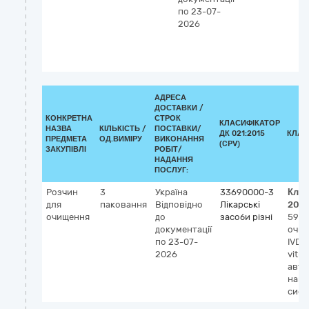
по 23-07-
2026
АДРЕСА
ДОСТАВКИ /
КОНКРЕТНА
СТРОК
КЛАСИФІКАТОР
НАЗВА
КІЛЬКІСТЬ /
ПОСТАВКИ/
ДК 021:2015
КЛАС
ПРЕДМЕТА
ОД.ВИМІРУ
ВИКОНАННЯ
(CPV)
ЗАКУПІВЛІ
РОБІТ/
НАДАННЯ
ПОСЛУГ:
Розчин
3
Україна
33690000-3
Клас
для
паковання
Відповідно
Лікарські
202
очищення
до
засоби різні
590
документації
очищ
по 23-07-
IVD (
2026
vitro
авто
напі
сист