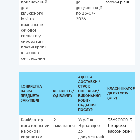
призначений
до
засоби різні
5
для
документації
к
кількісного
по 23-07-
(д
in vitro
2026
vi
визначення
сечової
кислоти у
сироватці і
плазмі крові,
а також в
сечі людини
АДРЕСА
ДОСТАВКИ /
КОНКРЕТНА
СТРОК
КЛАСИФІКАТОР
НАЗВА
КІЛЬКІСТЬ /
ПОСТАВКИ/
ДК 021:2015
ПРЕДМЕТА
ОД.ВИМІРУ
ВИКОНАННЯ
(CPV)
ЗАКУПІВЛІ
РОБІТ/
НАДАННЯ
ПОСЛУГ:
Калібратор
2
Україна
33690000-3
виготовлений
паковання
Відповідно
Лікарські
на основі
до
засоби різні
сироватки
документації