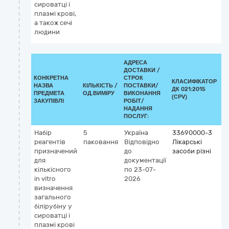
сироватці і
плазмі крові,
а також сечі
людини
АДРЕСА
ДОСТАВКИ /
КОНКРЕТНА
СТРОК
КЛАСИФІКАТОР
НАЗВА
КІЛЬКІСТЬ /
ПОСТАВКИ/
ДК 021:2015
К
ПРЕДМЕТА
ОД.ВИМІРУ
ВИКОНАННЯ
(CPV)
ЗАКУПІВЛІ
РОБІТ/
НАДАННЯ
ПОСЛУГ:
Набір
5
Україна
33690000-3
К
реагентів
паковання
Відповідно
Лікарські
G
призначений
до
засоби різні
6
для
документації
к
кількісного
по 23-07-
(п
in vitro
2026
IV
визначення
vi
загального
с
білірубіну у
сироватці і
плазмі крові