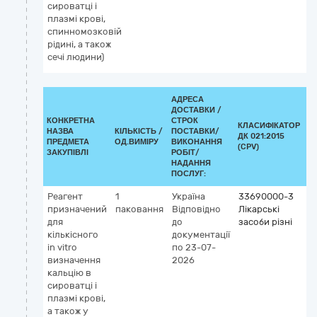
сироватці і
плазмі крові,
спинномозковій
рідині, а також
сечі людини)
АДРЕСА
ДОСТАВКИ /
КОНКРЕТНА
СТРОК
КЛАСИФІКАТОР
НАЗВА
КІЛЬКІСТЬ /
ПОСТАВКИ/
ДК 021:2015
К
ПРЕДМЕТА
ОД.ВИМІРУ
ВИКОНАННЯ
(CPV)
ЗАКУПІВЛІ
РОБІТ/
НАДАННЯ
ПОСЛУГ:
Реагент
1
Україна
33690000-3
К
призначений
паковання
Відповідно
Лікарські
G
для
до
засоби різні
5
кількісного
документації
(C
in vitro
по 23-07-
(д
визначення
2026
vi
кальцію в
сироватці і
плазмі крові,
а також у