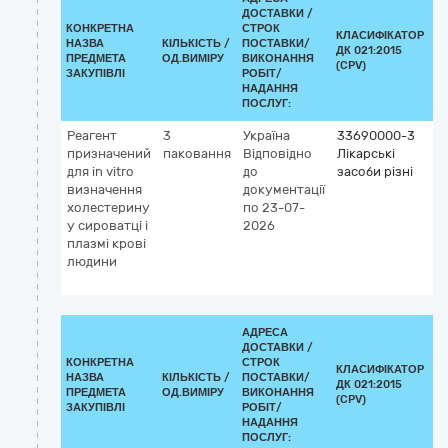
ДОСТАВКИ /
КОНКРЕТНА
СТРОК
КЛАСИФІКАТОР
НАЗВА
КІЛЬКІСТЬ /
ПОСТАВКИ/
ДК 021:2015
К
ПРЕДМЕТА
ОД.ВИМІРУ
ВИКОНАННЯ
(CPV)
ЗАКУПІВЛІ
РОБІТ/
НАДАННЯ
ПОСЛУГ:
Реагент
3
Україна
33690000-3
К
призначений
паковання
Відповідно
Лікарські
G
для іn vitro
до
засоби різні
5
визначення
документації
Х
холестерину
по 23-07-
л
у сироватці і
2026
н
плазмі крові
щі
людини
(д
vi
АДРЕСА
ДОСТАВКИ /
КОНКРЕТНА
СТРОК
КЛАСИФІКАТОР
НАЗВА
КІЛЬКІСТЬ /
ПОСТАВКИ/
ДК 021:2015
К
ПРЕДМЕТА
ОД.ВИМІРУ
ВИКОНАННЯ
(CPV)
ЗАКУПІВЛІ
РОБІТ/
НАДАННЯ
ПОСЛУГ: