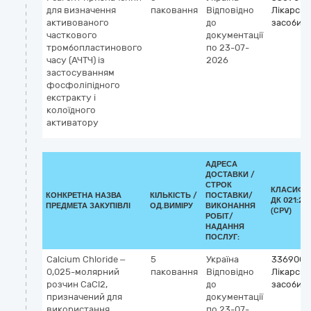
для визначення
паковання
Відповідно
Лікарськ
активованого
до
засоби рі
часткового
документації
тромбопластинового
по 23-07-
часу (АЧТЧ) із
2026
застосуванням
фосфоліпідного
екстракту і
колоїдного
активатору
АДРЕСА
ДОСТАВКИ /
СТРОК
КЛАСИФІ
КОНКРЕТНА НАЗВА
КІЛЬКІСТЬ /
ПОСТАВКИ/
ДК 021:20
ПРЕДМЕТА ЗАКУПІВЛІ
ОД.ВИМІРУ
ВИКОНАННЯ
(CPV)
РОБІТ/
НАДАННЯ
ПОСЛУГ:
Calcium Chloride –
5
Україна
3369000
0,025-молярний
паковання
Відповідно
Лікарськ
розчин CaCl2,
до
засоби рі
призначений для
документації
використання
по 23-07-