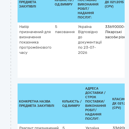
КІЛЬКІСТЬ /
ПОСТАВКИ/
ПРЕДМЕТА
ДК 021:2015
ОД.ВИМІРУ
ВИКОНАННЯ
ЗАКУПІВЛІ
(CPV)
РОБІТ/
НАДАННЯ
ПОСЛУГ:
Набір
5
Україна
33690000-3
призначений для
паковання
Відповідно
Лікарські
визначення
до
засоби різні
показника
документації
протромбінового
по 23-07-
часу
2026
АДРЕСА
ДОСТАВКИ /
СТРОК
КЛАСИФІ
КОНКРЕТНА НАЗВА
КІЛЬКІСТЬ /
ПОСТАВКИ/
ДК 021:20
ПРЕДМЕТА ЗАКУПІВЛІ
ОД.ВИМІРУ
ВИКОНАННЯ
(CPV)
РОБІТ/
НАДАННЯ
ПОСЛУГ:
Реагент призначений
5
Україна
3369000