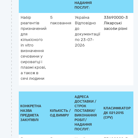
НАДАННЯ
ПОСЛУГ:
Набір
5
Україна
33690000-3
К
реагентів
паковання
Відповідно
Лікарські
G
призначений
до
засоби різні
5
для
документації
С
кількісного
по 23-07-
(U
in vitro
2026
(д
визначення
vi
сечовини у
сироватці і
плазмі крові,
а також в
сечі людини
АДРЕСА
ДОСТАВКИ /
КОНКРЕТНА
СТРОК
КЛАСИФІКАТОР
НАЗВА
КІЛЬКІСТЬ /
ПОСТАВКИ/
ДК 021:2015
К
ПРЕДМЕТА
ОД.ВИМІРУ
ВИКОНАННЯ
(CPV)
ЗАКУПІВЛІ
РОБІТ/
НАДАННЯ
ПОСЛУГ: