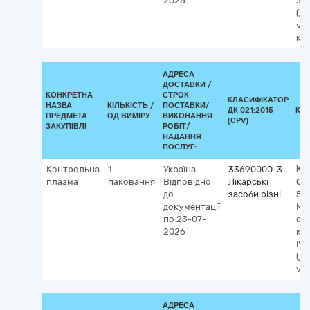
2026
зсі
(ді
vitr
ка
АДРЕСА
ДОСТАВКИ /
КОНКРЕТНА
СТРОК
КЛАСИФІКАТОР
НАЗВА
КІЛЬКІСТЬ /
ПОСТАВКИ/
ДК 021:2015
КЛ
ПРЕДМЕТА
ОД.ВИМІРУ
ВИКОНАННЯ
(CPV)
ЗАКУПІВЛІ
РОБІТ/
НАДАННЯ
ПОСЛУГ:
Контрольна
1
Україна
33690000-3
Кл
плазма
паковання
Відповідно
Лікарські
GM
до
засоби різні
52
документації
Мн
по 23-07-
фе
2026
клі
IVD
(ді
vit
АДРЕСА