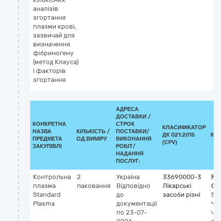
аналізів
згортання
плазми крові,
зазвичай для
визначення
фібриногену
(метод Клауса)
і факторів
згортання
АДРЕСА
ДОСТАВКИ /
КОНКРЕТНА
СТРОК
КЛАСИФІКАТОР
НАЗВА
КІЛЬКІСТЬ /
ПОСТАВКИ/
ДК 021:2015
КЛ
ПРЕДМЕТА
ОД.ВИМІРУ
ВИКОНАННЯ
(CPV)
ЗАКУПІВЛІ
РОБІТ/
НАДАННЯ
ПОСЛУГ:
Контрольна
2
Україна
33690000-3
Кл
плазма
паковання
Відповідно
Лікарські
GM
Standard
до
засоби різні
55
Plasma
документації
Чи
по 23-07-
чи