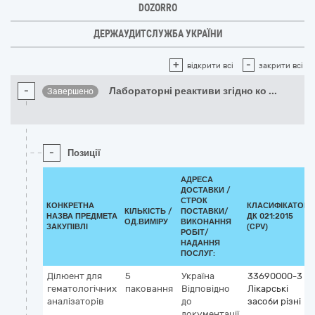
DOZORRO
ДЕРЖАУДИТСЛУЖБА УКРАЇНИ
+
-
відкрити всі
закрити всі
-
Лабораторні реактиви згідно ко
...
Завершено
-
Позиції
АДРЕСА
ДОСТАВКИ /
СТРОК
КОНКРЕТНА
КЛАСИФІКАТОР
КІЛЬКІСТЬ /
ПОСТАВКИ/
НАЗВА ПРЕДМЕТА
ДК 021:2015
ОД.ВИМІРУ
ВИКОНАННЯ
ЗАКУПІВЛІ
(CPV)
РОБІТ/
НАДАННЯ
ПОСЛУГ:
Ділюент для
5
Україна
33690000-3
гематологічних
паковання
Відповідно
Лікарські
аналізаторів
до
засоби різні
документації