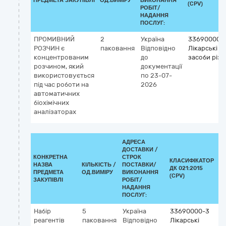
ПРЕДМЕТА ЗАКУПІВЛІ
ОД.ВИМІРУ
ВИКОНАННЯ
(CPV)
РОБІТ/
НАДАННЯ
ПОСЛУГ:
ПРОМИВНИЙ
2
Україна
33690000-
РОЗЧИН є
паковання
Відповідно
Лікарські
концентрованим
до
засоби різн
розчином, який
документації
використовується
по 23-07-
під час роботи на
2026
автоматичних
біохімічних
аналізаторах
АДРЕСА
ДОСТАВКИ /
КОНКРЕТНА
СТРОК
КЛАСИФІКАТОР
НАЗВА
КІЛЬКІСТЬ /
ПОСТАВКИ/
ДК 021:2015
К
ПРЕДМЕТА
ОД.ВИМІРУ
ВИКОНАННЯ
(CPV)
ЗАКУПІВЛІ
РОБІТ/
НАДАННЯ
ПОСЛУГ:
Набір
5
Україна
33690000-3
К
реагентів
паковання
Відповідно
Лікарські
G