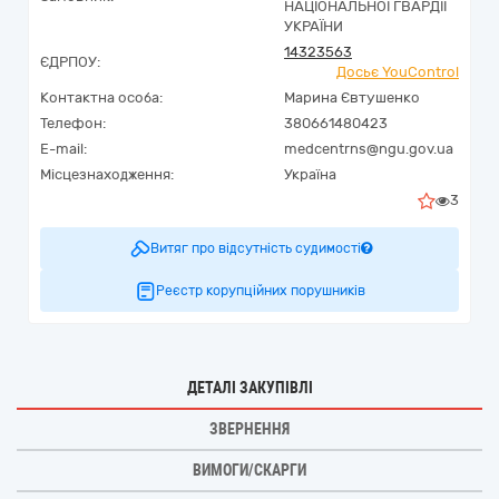
НАЦІОНАЛЬНОЇ ГВАРДІЇ
УКРАЇНИ
14323563
ЄДРПОУ:
Досьє YouControl
Контактна особа:
Марина Євтушенко
Телефон:
380661480423
E-mail:
medcentrns@ngu.gov.ua
Місцезнаходження:
Україна
3
Витяг про відсутність судимості
Реєстр корупційних порушників
ДЕТАЛІ ЗАКУПІВЛІ
ЗВЕРНЕННЯ
ВИМОГИ/СКАРГИ