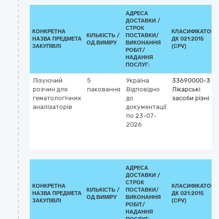
АДРЕСА
ДОСТАВКИ /
СТРОК
КОНКРЕТНА
КЛАСИФІКАТОР
КІЛЬКІСТЬ /
ПОСТАВКИ/
НАЗВА ПРЕДМЕТА
ДК 021:2015
ОД.ВИМІРУ
ВИКОНАННЯ
ЗАКУПІВЛІ
(CPV)
РОБІТ/
НАДАННЯ
ПОСЛУГ:
Лізуючий
5
Україна
33690000-3
розчин для
паковання
Відповідно
Лікарські
гематологічних
до
засоби різні
аналізаторів
документації
по 23-07-
2026
АДРЕСА
ДОСТАВКИ /
СТРОК
КОНКРЕТНА
КЛАСИФІКАТОР
КІЛЬКІСТЬ /
ПОСТАВКИ/
НАЗВА ПРЕДМЕТА
ДК 021:2015
ОД.ВИМІРУ
ВИКОНАННЯ
ЗАКУПІВЛІ
(CPV)
РОБІТ/
НАДАННЯ