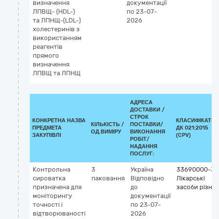
визначення
документації
ЛПВЩ- (HDL-)
по 23-07-
та ЛПНЩ-(LDL-)
2026
холестеринів з
використанням
реагентів
прямого
визначення
ЛПВЩ та ЛПНЩ
АДРЕСА
ДОСТАВКИ /
СТРОК
КОНКРЕТНА НАЗВА
КЛАСИФІКАТОР
КІЛЬКІСТЬ /
ПОСТАВКИ/
ПРЕДМЕТА
ДК 021:2015
ОД.ВИМІРУ
ВИКОНАННЯ
ЗАКУПІВЛІ
(CPV)
РОБІТ/
НАДАННЯ
ПОСЛУГ:
Контрольна
3
Україна
33690000-3
сироватка
паковання
Відповідно
Лікарські
призначена для
до
засоби різні
моніторингу
документації
точності і
по 23-07-
відтворюваності
2026