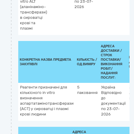
vitro ALT
по 23-07-
(
(аланінаміно-
2026
v
трансферази)
в сироватці
крові та
плазмі
АДРЕСА
ДОСТАВКИ /
СТРОК
КЛ
КОНКРЕТНА НАЗВА ПРЕДМЕТА
КІЛЬКІСТЬ /
ПОСТАВКИ/
ДК
ЗАКУПІВЛІ
ОД.ВИМІРУ
ВИКОНАННЯ
(C
РОБІТ/
НАДАННЯ
ПОСЛУГ:
Реагенти призначені для
5
Україна
33
кількісного in vitro
паковання
Відповідно
Лі
визначення
до
за
аспартатамінотрансферази
документації
(AСТ) у сироватці і плазмі
по 23-07-
крові людини
2026
АДРЕСА