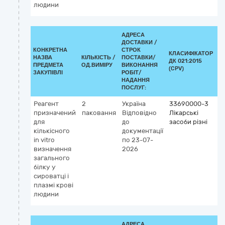
людини
АДРЕСА
ДОСТАВКИ /
КОНКРЕТНА
СТРОК
КЛАСИФІКАТОР
НАЗВА
КІЛЬКІСТЬ /
ПОСТАВКИ/
ДК 021:2015
К
ПРЕДМЕТА
ОД.ВИМІРУ
ВИКОНАННЯ
(CPV)
ЗАКУПІВЛІ
РОБІТ/
НАДАННЯ
ПОСЛУГ:
Реагент
2
Україна
33690000-3
К
призначений
паковання
Відповідно
Лікарські
G
для
до
засоби різні
5
кількісного
документації
З
in vitro
по 23-07-
бі
визначення
2026
(д
загального
vi
білку у
сироватці і
плазмі крові
людини
АДРЕСА