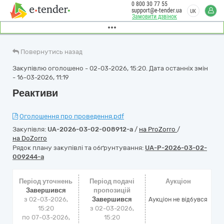
0 800 30 77 55
support@e-tender.ua
UK
Замовити дзвінок
Повернутись назад
Закупівлю оголошено - 02-03-2026, 15:20. Дата останніх змін
- 16-03-2026, 11:19
Реактиви
Оголошення про проведення.pdf
Закупівля:
UA-2026-03-02-008912-a
/
на ProZorro
/
на DoZorro
Рядок плану закупівлі та обґрунтування:
UA-P-2026-03-02-
009244-a
Період уточнень
Період подачі
Аукціон
Завершився
пропозицій
з 02-03-2026,
Завершився
Аукціон не відбувся
15:20
з 02-03-2026,
по 07-03-2026,
15:20