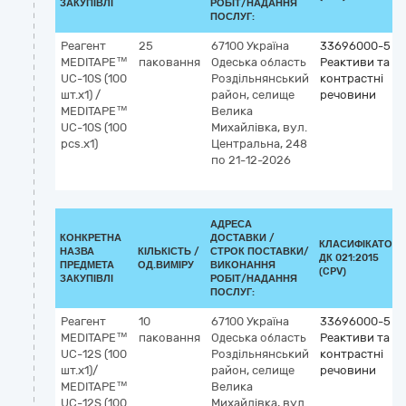
ЗАКУПІВЛІ
РОБІТ/НАДАННЯ
ПОСЛУГ:
Реагент
25
67100
Україна
33696000-5
MEDITAPE™
паковання
Одеська область
Реактиви та
UC-10S (100
Роздільнянський
контрастні
шт.х1) /
район, селище
речовини
MEDITAPE™
Велика
UC-10S (100
Михайлівка, вул.
pcs.х1)
Центральна, 248
по 21-12-2026
АДРЕСА
КОНКРЕТНА
ДОСТАВКИ /
КЛАСИФІКАТОР
НАЗВА
КІЛЬКІСТЬ /
СТРОК ПОСТАВКИ/
ДК 021:2015
ПРЕДМЕТА
ОД.ВИМІРУ
ВИКОНАННЯ
(CPV)
ЗАКУПІВЛІ
РОБІТ/НАДАННЯ
ПОСЛУГ:
Реагент
10
67100
Україна
33696000-5
MEDITAPE™
паковання
Одеська область
Реактиви та
UC-12S (100
Роздільнянський
контрастні
шт.х1)/
район, селище
речовини
MEDITAPE™
Велика
UC-12S (100
Михайлівка, вул.