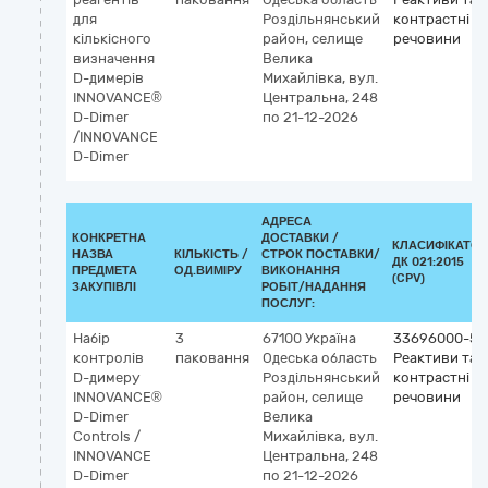
для
Роздільнянський
контрастні
кількісного
район, селище
речовини
визначення
Велика
D-димерів
Михайлівка, вул.
INNOVANCE®
Центральна, 248
D-Dimer
по 21-12-2026
/INNOVANCE
D-Dimer
АДРЕСА
КОНКРЕТНА
ДОСТАВКИ /
КЛАСИФІКАТОР
НАЗВА
КІЛЬКІСТЬ /
СТРОК ПОСТАВКИ/
ДК 021:2015
ПРЕДМЕТА
ОД.ВИМІРУ
ВИКОНАННЯ
(CPV)
ЗАКУПІВЛІ
РОБІТ/НАДАННЯ
ПОСЛУГ:
Набір
3
67100
Україна
33696000-5
контролів
паковання
Одеська область
Реактиви та
D-димеру
Роздільнянський
контрастні
INNOVANCE®
район, селище
речовини
D-Dimer
Велика
Controls /
Михайлівка, вул.
INNOVANCE
Центральна, 248
D-Dimer
по 21-12-2026