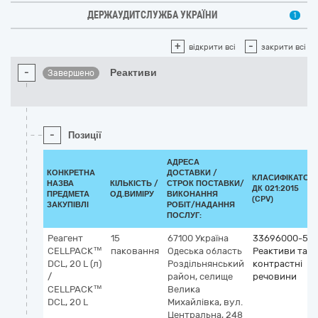
ДЕРЖАУДИТСЛУЖБА УКРАЇНИ
1
+
-
відкрити всі
закрити всі
-
Реактиви
Завершено
-
Позиції
АДРЕСА
КОНКРЕТНА
ДОСТАВКИ /
КЛАСИФІКАТОР
НАЗВА
КІЛЬКІСТЬ /
СТРОК ПОСТАВКИ/
ДК 021:2015
ПРЕДМЕТА
ОД.ВИМІРУ
ВИКОНАННЯ
(CPV)
ЗАКУПІВЛІ
РОБІТ/НАДАННЯ
ПОСЛУГ:
Реагент
15
67100
Україна
33696000-5
CELLPACK™
паковання
Одеська область
Реактиви та
DCL, 20 L (л)
Роздільнянський
контрастні
/
район, селище
речовини
CELLPACK™
Велика
DCL, 20 L
Михайлівка, вул.
Центральна, 248