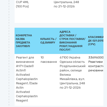
CUP 4ML
Центральна, 248
(100 Pcs)
по 21-12-2026
АДРЕСА
КОНКРЕТНА
ДОСТАВКИ /
КЛАСИФІКАТ
НАЗВА
КІЛЬКІСТЬ /
СТРОК ПОСТАВКИ/
ДК 021:2015
ПРЕДМЕТА
ОД.ВИМІРУ
ВИКОНАННЯ
(CPV)
ЗАКУПІВЛІ
РОБІТ/НАДАННЯ
ПОСЛУГ:
Реагент для
10
67100
Україна
33696000-5
визначення
паковання
Одеська область
Реактиви та
АЧТЧ Dade®
Роздільнянський
контрастні
Actin®
район, селище
речовини
Activated
Велика
Cephaloplastin
Михайлівка, вул.
Reagent /Dade
Центральна, 248
Actin
по 21-12-2026
Activated
Cephaloplastin
Reagent