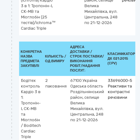
(ichroma) Кардіо
район, селище
речовин
3 в 1: Тропонін-I,
Велика
СК-МВ та
Михайлівка, вул.
Міоглобін (25
Центральна, 248
тестів)/ichroma™
по 21-12-2026
Cardiac Triple
АДРЕСА
КОНКРЕТНА
ДОСТАВКИ /
КЛАСИФІКАТОР
НАЗВА
КІЛЬКІСТЬ /
СТРОК ПОСТАВКИ/
ДК 021:2015
ПРЕДМЕТА
ОД.ВИМІРУ
ВИКОНАННЯ
(CPV)
ЗАКУПІВЛІ
РОБІТ/НАДАННЯ
ПОСЛУГ:
Бодітех
2
67100
Україна
33696000-5
контроль
паковання
Одеська область
Реактиви та
Кардіо 3 в
Роздільнянський
контрастні
1:
район, селище
речовини
Тропонін-
Велика
I, СК-МВ
Михайлівка, вул.
та
Центральна, 248
Міоглобін
по 21-12-2026
/ Boditech
Cardiac
Triple
v