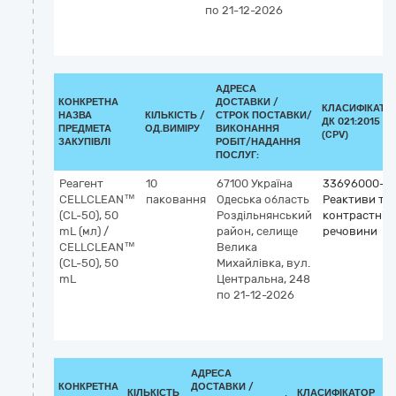
по 21-12-2026
АДРЕСА
КОНКРЕТНА
ДОСТАВКИ /
КЛАСИФІКАТО
НАЗВА
КІЛЬКІСТЬ /
СТРОК ПОСТАВКИ/
ДК 021:2015
ПРЕДМЕТА
ОД.ВИМІРУ
ВИКОНАННЯ
(CPV)
ЗАКУПІВЛІ
РОБІТ/НАДАННЯ
ПОСЛУГ:
Реагент
10
67100
Україна
33696000-5
CELLCLEAN™
паковання
Одеська область
Реактиви та
(CL-50), 50
Роздільнянський
контрастні
mL (мл) /
район, селище
речовини
CELLCLEAN™
Велика
(CL-50), 50
Михайлівка, вул.
mL
Центральна, 248
по 21-12-2026
АДРЕСА
КОНКРЕТНА
ДОСТАВКИ /
КІЛЬКІСТЬ
КЛАСИФІКАТОР