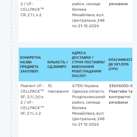
2 / UF-
район, селище
речовини
CELLPACK™
Велика
CR, 2.1 L x 2
Михайлівка, вул.
Центральна, 248
по 21-12-2026
АДРЕСА
КОНКРЕТНА
ДОСТАВКИ /
КЛАСИФІКАТОР
НАЗВА
КІЛЬКІСТЬ /
СТРОК ПОСТАВКИ/
ДК 021:2015
ПРЕДМЕТА
ОД.ВИМІРУ
ВИКОНАННЯ
(CPV)
ЗАКУПІВЛІ
РОБІТ/НАДАННЯ
ПОСЛУГ:
Реагент UF-
10
67100
Україна
33696000-5
CELLPACK™
паковання
Одеська область
Реактиви та
SF, 2,1 L (л) x
Роздільнянський
контрастні
2 / UF-
район, селище
речовини
CELLPACK™
Велика
SF, 2.1 L x 2
Михайлівка, вул.
Центральна, 248
по 21-12-2026