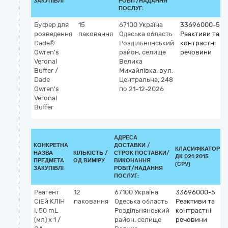
ЗАКУПІВЛІ
РОБІТ/НАДАННЯ
ПОСЛУГ:
Буфер для
15
67100
Україна
33696000-5
розведення
паковання
Одеська область
Реактиви та
Dade®
Роздільнянський
контрастні
Owren's
район, селище
речовини
Veronal
Велика
Buffer /
Михайлівка, вул.
Dade
Центральна, 248
Owren's
по 21-12-2026
Veronal
Buffer
АДРЕСА
КОНКРЕТНА
ДОСТАВКИ /
КЛАСИФІКАТОР
НАЗВА
КІЛЬКІСТЬ /
СТРОК ПОСТАВКИ/
ДК 021:2015
ПРЕДМЕТА
ОД.ВИМІРУ
ВИКОНАННЯ
(CPV)
ЗАКУПІВЛІ
РОБІТ/НАДАННЯ
ПОСЛУГ:
Реагент
12
67100
Україна
33696000-5
СіЕй КЛІН
паковання
Одеська область
Реактиви та
I, 50 mL
Роздільнянський
контрастні
(мл) x 1 /
район, селище
речовини