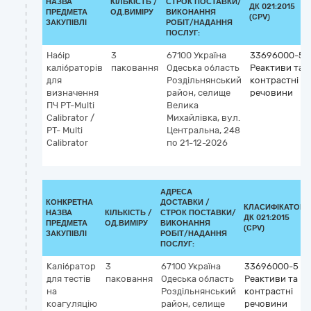
НАЗВА
КІЛЬКІСТЬ /
СТРОК ПОСТАВКИ/
ДК 021:2015
ПРЕДМЕТА
ОД.ВИМІРУ
ВИКОНАННЯ
(CPV)
ЗАКУПІВЛІ
РОБІТ/НАДАННЯ
ПОСЛУГ:
Набір
3
67100
Україна
33696000-5
калібраторів
паковання
Одеська область
Реактиви та
для
Роздільнянський
контрастні
визначення
район, селище
речовини
ПЧ PT-Multi
Велика
Calibrator /
Михайлівка, вул.
PT- Multi
Центральна, 248
Calibrator
по 21-12-2026
АДРЕСА
КОНКРЕТНА
ДОСТАВКИ /
КЛАСИФІКАТОР
НАЗВА
КІЛЬКІСТЬ /
СТРОК ПОСТАВКИ/
ДК 021:2015
ПРЕДМЕТА
ОД.ВИМІРУ
ВИКОНАННЯ
(CPV)
ЗАКУПІВЛІ
РОБІТ/НАДАННЯ
ПОСЛУГ:
Калібратор
3
67100
Україна
33696000-5
для тестів
паковання
Одеська область
Реактиви та
на
Роздільнянський
контрастні
коагуляцію
район, селище
речовини