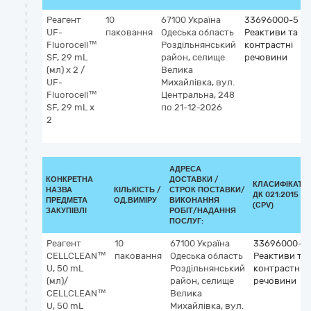
Реагент
10
67100
Україна
33696000-5
UF-
паковання
Одеська область
Реактиви та
Fluorocell™
Роздільнянський
контрастні
SF, 29 mL
район, селище
речовини
(мл) x 2 /
Велика
UF-
Михайлівка, вул.
Fluorocell™
Центральна, 248
SF, 29 mL x
по 21-12-2026
2
АДРЕСА
КОНКРЕТНА
ДОСТАВКИ /
КЛАСИФІКАТО
НАЗВА
КІЛЬКІСТЬ /
СТРОК ПОСТАВКИ/
ДК 021:2015
ПРЕДМЕТА
ОД.ВИМІРУ
ВИКОНАННЯ
(CPV)
ЗАКУПІВЛІ
РОБІТ/НАДАННЯ
ПОСЛУГ:
Реагент
10
67100
Україна
33696000-5
CELLCLEAN™
паковання
Одеська область
Реактиви та
U, 50 mL
Роздільнянський
контрастні
(мл)/
район, селище
речовини
CELLCLEAN™
Велика
U, 50 mL
Михайлівка, вул.