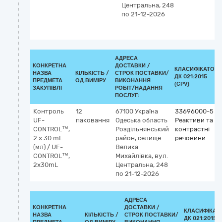
Центральна, 248
по 21-12-2026
АДРЕСА
КОНКРЕТНА
ДОСТАВКИ /
КЛАСИФІКАТОР
НАЗВА
КІЛЬКІСТЬ /
СТРОК ПОСТАВКИ/
ДК 021:2015
ПРЕДМЕТА
ОД.ВИМІРУ
ВИКОНАННЯ
(CPV)
ЗАКУПІВЛІ
РОБІТ/НАДАННЯ
ПОСЛУГ:
Контроль
12
67100
Україна
33696000-5
UF-
паковання
Одеська область
Реактиви та
CONTROL™,
Роздільнянський
контрастні
2 x 30 mL
район, селище
речовини
(мл) / UF-
Велика
CONTROL™,
Михайлівка, вул.
2x30mL
Центральна, 248
по 21-12-2026
АДРЕСА
КОНКРЕТНА
ДОСТАВКИ /
КЛАСИФІКАТ
НАЗВА
КІЛЬКІСТЬ /
СТРОК ПОСТАВКИ/
ДК 021:2015