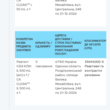
CA
Велика
CLEAN™ I,
Михайлівка, вул.
50 mL x 1
Центральна, 248
v
по 21-12-2026
АДРЕСА
КОНКРЕТНА
ДОСТАВКИ /
КЛАСИФІКАТОР
НАЗВА
КІЛЬКІСТЬ /
СТРОК ПОСТАВКИ/
ДК 021:2015
ПРЕДМЕТА
ОД.ВИМІРУ
ВИКОНАННЯ
(CPV)
ЗАКУПІВЛІ
РОБІТ/НАДАННЯ
ПОСЛУГ:
Реагент
5
67100
Україна
33696000-5
СіЕй КЛІН
паковання
Одеська область
Реактиви та
II, 500 mL
Роздільнянський
контрастні
(мл) х 1 /
район, селище
речовини
CA
Велика
CLEAN™
Михайлівка, вул.
II, 500 mL
Центральна, 248
v
x 1
по 21-12-2026