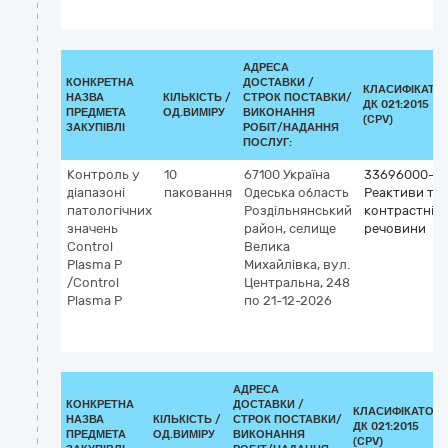
АДРЕСА
КОНКРЕТНА
ДОСТАВКИ /
КЛАСИФІКАТО
НАЗВА
КІЛЬКІСТЬ /
СТРОК ПОСТАВКИ/
ДК 021:2015
ПРЕДМЕТА
ОД.ВИМІРУ
ВИКОНАННЯ
(CPV)
ЗАКУПІВЛІ
РОБІТ/НАДАННЯ
ПОСЛУГ:
Контроль у
10
67100
Україна
33696000-5
діапазоні
паковання
Одеська область
Реактиви та
патологічних
Роздільнянський
контрастні
значень
район, селище
речовини
Control
Велика
Plasma P
Михайлівка, вул.
/Control
Центральна, 248
Plasma P
по 21-12-2026
АДРЕСА
КОНКРЕТНА
ДОСТАВКИ /
КЛАСИФІКАТОР
НАЗВА
КІЛЬКІСТЬ /
СТРОК ПОСТАВКИ/
ДК 021:2015
ПРЕДМЕТА
ОД.ВИМІРУ
ВИКОНАННЯ
(CPV)