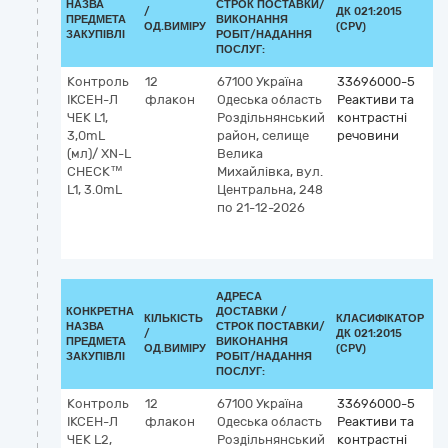
НАЗВА
СТРОК ПОСТАВКИ/
/
ДК 021:2015
К
ПРЕДМЕТА
ВИКОНАННЯ
ОД.ВИМІРУ
(CPV)
ЗАКУПІВЛІ
РОБІТ/НАДАННЯ
ПОСЛУГ:
Контроль
12
67100
Україна
33696000-5
К
ІКСЕН-Л
флакон
Одеська область
Реактиви та
G
ЧЕК L1,
Роздільнянський
контрастні
5
3,0mL
район, селище
речовини
П
(мл)/ XN-L
Велика
кл
CHECK™
Михайлівка, вул.
I
L1, 3.0mL
Центральна, 248
(д
по 21-12-2026
vi
к
м
АДРЕСА
КОНКРЕТНА
ДОСТАВКИ /
КІЛЬКІСТЬ
КЛАСИФІКАТОР
НАЗВА
СТРОК ПОСТАВКИ/
/
ДК 021:2015
К
ПРЕДМЕТА
ВИКОНАННЯ
ОД.ВИМІРУ
(CPV)
ЗАКУПІВЛІ
РОБІТ/НАДАННЯ
ПОСЛУГ:
Контроль
12
67100
Україна
33696000-5
К
ІКСЕН-Л
флакон
Одеська область
Реактиви та
G
ЧЕК L2,
Роздільнянський
контрастні
5