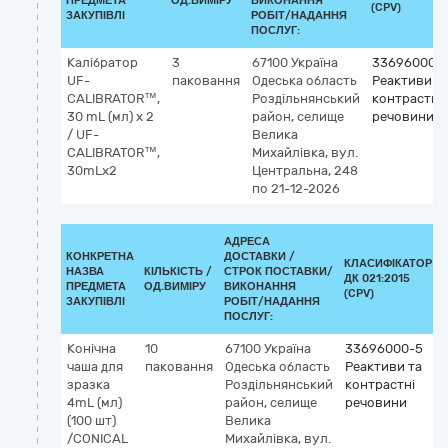
ПРЕДМЕТА
ОД.ВИМІРУ
ВИКОНАННЯ
(CPV)
ЗАКУПІВЛІ
РОБІТ/НАДАННЯ
ПОСЛУГ:
Калібратор
3
67100
Україна
33696000-
UF-
паковання
Одеська область
Реактиви т
CALIBRATOR™,
Роздільнянський
контрастні
30 mL (мл) x 2
район, селище
речовини
/ UF-
Велика
CALIBRATOR™,
Михайлівка, вул.
30mLx2
Центральна, 248
по 21-12-2026
АДРЕСА
КОНКРЕТНА
ДОСТАВКИ /
КЛАСИФІКАТОР
НАЗВА
КІЛЬКІСТЬ /
СТРОК ПОСТАВКИ/
ДК 021:2015
ПРЕДМЕТА
ОД.ВИМІРУ
ВИКОНАННЯ
(CPV)
ЗАКУПІВЛІ
РОБІТ/НАДАННЯ
ПОСЛУГ:
Конічна
10
67100
Україна
33696000-5
чаша для
паковання
Одеська область
Реактиви та
зразка
Роздільнянський
контрастні
4mL (мл)
район, селище
речовини
(100 шт)
Велика
/CONICAL
Михайлівка, вул.