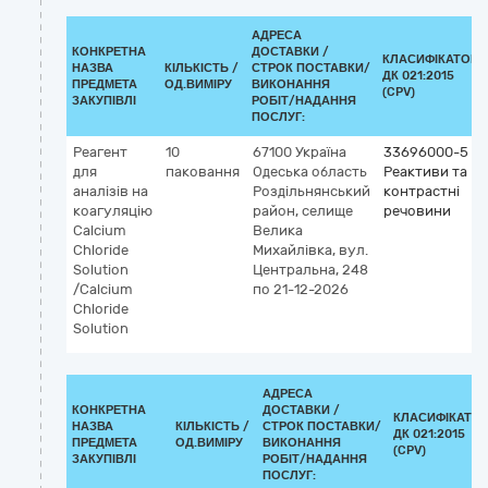
АДРЕСА
КОНКРЕТНА
ДОСТАВКИ /
КЛАСИФІКАТОР
НАЗВА
КІЛЬКІСТЬ /
СТРОК ПОСТАВКИ/
ДК 021:2015
ПРЕДМЕТА
ОД.ВИМІРУ
ВИКОНАННЯ
(CPV)
ЗАКУПІВЛІ
РОБІТ/НАДАННЯ
ПОСЛУГ:
Реагент
10
67100
Україна
33696000-5
для
паковання
Одеська область
Реактиви та
аналізів на
Роздільнянський
контрастні
коагуляцію
район, селище
речовини
Calcium
Велика
Chloride
Михайлівка, вул.
Solution
Центральна, 248
/Calcium
по 21-12-2026
Chloride
Solution
АДРЕСА
КОНКРЕТНА
ДОСТАВКИ /
КЛАСИФІКАТО
НАЗВА
КІЛЬКІСТЬ /
СТРОК ПОСТАВКИ/
ДК 021:2015
ПРЕДМЕТА
ОД.ВИМІРУ
ВИКОНАННЯ
(CPV)
ЗАКУПІВЛІ
РОБІТ/НАДАННЯ
ПОСЛУГ: