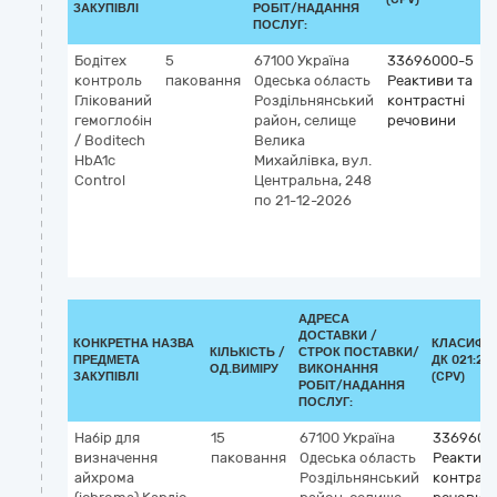
ЗАКУПІВЛІ
РОБІТ/НАДАННЯ
ПОСЛУГ:
Бодітех
5
67100
Україна
33696000-5
контроль
паковання
Одеська область
Реактиви та
Глікований
Роздільнянський
контрастні
гемоглобін
район, селище
речовини
/ Boditech
Велика
HbA1c
Михайлівка, вул.
Control
Центральна, 248
по 21-12-2026
АДРЕСА
ДОСТАВКИ /
КОНКРЕТНА НАЗВА
КЛАСИФІК
КІЛЬКІСТЬ /
СТРОК ПОСТАВКИ/
ПРЕДМЕТА
ДК 021:20
ОД.ВИМІРУ
ВИКОНАННЯ
ЗАКУПІВЛІ
(CPV)
РОБІТ/НАДАННЯ
ПОСЛУГ:
Набір для
15
67100
Україна
3369600
визначення
паковання
Одеська область
Реактиви
айхрома
Роздільнянський
контраст