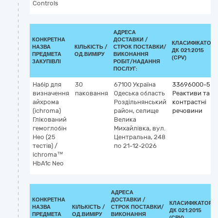
Controls
АДРЕСА
КОНКРЕТНА
ДОСТАВКИ /
КЛАСИФІКАТОР
НАЗВА
КІЛЬКІСТЬ /
СТРОК ПОСТАВКИ/
ДК 021:2015
ПРЕДМЕТА
ОД.ВИМІРУ
ВИКОНАННЯ
(CPV)
ЗАКУПІВЛІ
РОБІТ/НАДАННЯ
ПОСЛУГ:
Набір для
30
67100
Україна
33696000-5
визначення
паковання
Одеська область
Реактиви та
айхрома
Роздільнянський
контрастні
(ichroma)
район, селище
речовини
Глікований
Велика
гемоглобін
Михайлівка, вул.
Нео (25
Центральна, 248
тестів) /
по 21-12-2026
ichroma™
HbA1c Neo
АДРЕСА
КОНКРЕТНА
ДОСТАВКИ /
КЛАСИФІКАТОР
НАЗВА
КІЛЬКІСТЬ /
СТРОК ПОСТАВКИ/
ДК 021:2015
ПРЕДМЕТА
ОД.ВИМІРУ
ВИКОНАННЯ
(CPV)