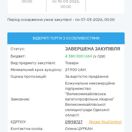
00:00
по 10-03-2026,
00:00
Період оскарження умов закупівлі - по
07-03-2026, 00:00
ВІДКРИТІ ТОРГИ З ОСОБЛИВОСТЯМИ
ЗАВЕРШЕНА ЗАКУПІВЛЯ
Статус:
Бюджет:
4 380 000
UAH
(з ПДВ)
Вид предмету закупівлі:
Товари
Мінімальний крок аукціону:
21 900 UAH
Оцінка пропозицій:
За вартістю придбання
Комунальне некомерційне
підприємство
"Великомихайлівська
Замовник:
багатопрофільна лікарня”
Великомихайлівської
селищної ради Одеської
області
ЄДРПОУ:
01998727
Досьє YouControl
Контактна особа:
Олена ЦУРКАН