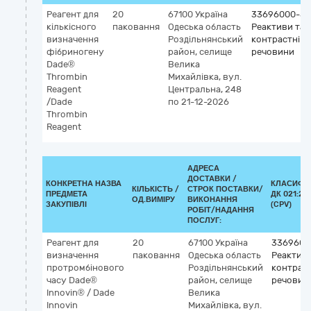
Реагент для
20
67100
Україна
33696000-5
кількісного
паковання
Одеська область
Реактиви та
визначення
Роздільнянський
контрастні
фібриногену
район, селище
речовини
Dade®
Велика
Thrombin
Михайлівка, вул.
Reagent
Центральна, 248
/Dade
по 21-12-2026
Thrombin
Reagent
АДРЕСА
ДОСТАВКИ /
КОНКРЕТНА НАЗВА
КЛАСИФІ
КІЛЬКІСТЬ /
СТРОК ПОСТАВКИ/
ПРЕДМЕТА
ДК 021:20
ОД.ВИМІРУ
ВИКОНАННЯ
ЗАКУПІВЛІ
(CPV)
РОБІТ/НАДАННЯ
ПОСЛУГ:
Реагент для
20
67100
Україна
3369600
визначення
паковання
Одеська область
Реактиви
протромбінового
Роздільнянський
контраст
часу Dade®
район, селище
речовин
Innovin® / Dade
Велика
Innovin
Михайлівка, вул.