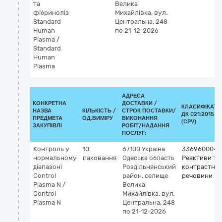
та
Велика
фібриноліз
Михайлівка, вул.
Standard
Центральна, 248
Human
по 21-12-2026
Plasma /
Standard
Human
Plasma
АДРЕСА
КОНКРЕТНА
ДОСТАВКИ /
КЛАСИФІКАТО
НАЗВА
КІЛЬКІСТЬ /
СТРОК ПОСТАВКИ/
ДК 021:2015
ПРЕДМЕТА
ОД.ВИМІРУ
ВИКОНАННЯ
(CPV)
ЗАКУПІВЛІ
РОБІТ/НАДАННЯ
ПОСЛУГ:
Контроль у
10
67100
Україна
33696000-5
нормальному
паковання
Одеська область
Реактиви та
діапазоні
Роздільнянський
контрастні
Control
район, селище
речовини
Plasma N /
Велика
Control
Михайлівка, вул.
Plasma N
Центральна, 248
по 21-12-2026