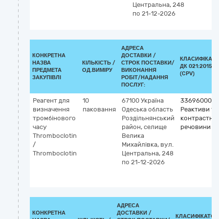
Центральна, 248
по 21-12-2026
АДРЕСА
КОНКРЕТНА
ДОСТАВКИ /
КЛАСИФІКАТ
НАЗВА
КІЛЬКІСТЬ /
СТРОК ПОСТАВКИ/
ДК 021:2015
ПРЕДМЕТА
ОД.ВИМІРУ
ВИКОНАННЯ
(CPV)
ЗАКУПІВЛІ
РОБІТ/НАДАННЯ
ПОСЛУГ:
Реагент для
10
67100
Україна
33696000-5
визначення
паковання
Одеська область
Реактиви та
тромбінового
Роздільнянський
контрастні
часу
район, селище
речовини
Thromboclotin
Велика
/
Михайлівка, вул.
Thromboclotin
Центральна, 248
по 21-12-2026
АДРЕСА
КОНКРЕТНА
ДОСТАВКИ /
КЛАСИФІКАТОР