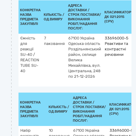
АДРЕСА
КОНКРЕТНА
ДОСТАВКИ /
КЛАСИФІКАТОР
НАЗВА
КІЛЬКІСТЬ /
СТРОК ПОСТАВКИ/
ДК 021:2015
ПРЕДМЕТА
ОД.ВИМІРУ
ВИКОНАННЯ
(CPV)
ЗАКУПІВЛІ
РОБІТ/НАДАННЯ
ПОСЛУГ:
Ємність
7
67100
Україна
33696000-5
для
паковання
Одеська область
Реактиви та
реакції
Роздільнянський
контрастні
SU-40 /
район, селище
речовини
REACTION
Велика
TUBE SU-
Михайлівка, вул.
40
Центральна, 248
по 21-12-2026
АДРЕСА
КОНКРЕТНА
ДОСТАВКИ /
КЛАСИФІКАТОР
НАЗВА
КІЛЬКІСТЬ /
СТРОК ПОСТАВКИ/
ДК 021:2015
ПРЕДМЕТА
ОД.ВИМІРУ
ВИКОНАННЯ
(CPV)
ЗАКУПІВЛІ
РОБІТ/НАДАННЯ
ПОСЛУГ:
Набір
10
67100
Україна
33696000-5
реагентів
паковання
Одеська область
Реактиви та