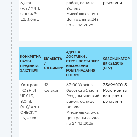
3,0mL
район, селище
речовини
П
(мл)/ XN-L
Велика
кл
CHECK™
Михайлівка, вул.
I
L2, 3.0mL
Центральна, 248
(д
по 21-12-2026
vi
к
м
АДРЕСА
КОНКРЕТНА
ДОСТАВКИ /
КІЛЬКІСТЬ
КЛАСИФІКАТОР
НАЗВА
СТРОК ПОСТАВКИ/
/
ДК 021:2015
К
ПРЕДМЕТА
ВИКОНАННЯ
ОД.ВИМІРУ
(CPV)
ЗАКУПІВЛІ
РОБІТ/НАДАННЯ
ПОСЛУГ:
Контроль
12
67100
Україна
33696000-5
К
ІКСЕН-Л
флакон
Одеська область
Реактиви та
G
ЧЕК L3,
Роздільнянський
контрастні
5
3,0mL
район, селище
речовини
П
(мл)/ XN-L
Велика
кл
CHECK™
Михайлівка, вул.
I
L3, 3.0mL
Центральна, 248
(д
по 21-12-2026
vi
к
м