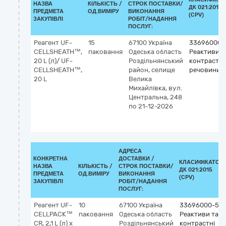
НАЗВА
КІЛЬКІСТЬ /
СТРОК ПОСТАВКИ/
ДК 021:2015
ПРЕДМЕТА
ОД.ВИМІРУ
ВИКОНАННЯ
(CPV)
ЗАКУПІВЛІ
РОБІТ/НАДАННЯ
ПОСЛУГ:
Реагент UF-
15
67100
Україна
33696000-
CELLSHEATH™,
паковання
Одеська область
Реактиви т
20 L (л)/ UF-
Роздільнянський
контрастні
CELLSHEATH™,
район, селище
речовини
20 L
Велика
Михайлівка, вул.
Центральна, 248
по 21-12-2026
АДРЕСА
КОНКРЕТНА
ДОСТАВКИ /
КЛАСИФІКАТОР
НАЗВА
КІЛЬКІСТЬ /
СТРОК ПОСТАВКИ/
ДК 021:2015
ПРЕДМЕТА
ОД.ВИМІРУ
ВИКОНАННЯ
(CPV)
ЗАКУПІВЛІ
РОБІТ/НАДАННЯ
ПОСЛУГ:
Реагент UF-
10
67100
Україна
33696000-5
CELLPACK™
паковання
Одеська область
Реактиви та
CR, 2,1 L (л) x
Роздільнянський
контрастні