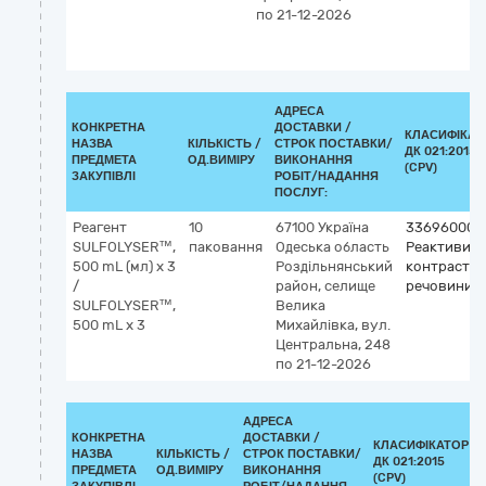
по 21-12-2026
АДРЕСА
КОНКРЕТНА
ДОСТАВКИ /
КЛАСИФІКАТ
НАЗВА
КІЛЬКІСТЬ /
СТРОК ПОСТАВКИ/
ДК 021:2015
ПРЕДМЕТА
ОД.ВИМІРУ
ВИКОНАННЯ
(CPV)
ЗАКУПІВЛІ
РОБІТ/НАДАННЯ
ПОСЛУГ:
Реагент
10
67100
Україна
33696000-
SULFOLYSER™,
паковання
Одеська область
Реактиви т
500 mL (мл) х 3
Роздільнянський
контрастні
/
район, селище
речовини
SULFOLYSER™,
Велика
500 mL х 3
Михайлівка, вул.
Центральна, 248
по 21-12-2026
АДРЕСА
КОНКРЕТНА
ДОСТАВКИ /
КЛАСИФІКАТОР
НАЗВА
КІЛЬКІСТЬ /
СТРОК ПОСТАВКИ/
ДК 021:2015
ПРЕДМЕТА
ОД.ВИМІРУ
ВИКОНАННЯ
(CPV)