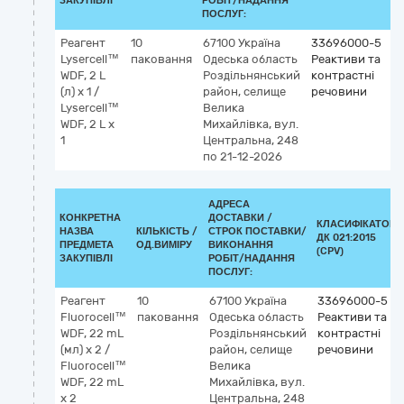
ЗАКУПІВЛІ
РОБІТ/НАДАННЯ
ПОСЛУГ:
Реагент
10
67100
Україна
33696000-5
Lysercell™
паковання
Одеська область
Реактиви та
WDF, 2 L
Роздільнянський
контрастні
(л) х 1 /
район, селище
речовини
Lysercell™
Велика
WDF, 2 L х
Михайлівка, вул.
1
Центральна, 248
по 21-12-2026
АДРЕСА
КОНКРЕТНА
ДОСТАВКИ /
КЛАСИФІКАТОР
НАЗВА
КІЛЬКІСТЬ /
СТРОК ПОСТАВКИ/
ДК 021:2015
ПРЕДМЕТА
ОД.ВИМІРУ
ВИКОНАННЯ
(CPV)
ЗАКУПІВЛІ
РОБІТ/НАДАННЯ
ПОСЛУГ:
Реагент
10
67100
Україна
33696000-5
Fluorocell™
паковання
Одеська область
Реактиви та
WDF, 22 mL
Роздільнянський
контрастні
(мл) х 2 /
район, селище
речовини
Fluorocell™
Велика
WDF, 22 mL
Михайлівка, вул.
х 2
Центральна, 248