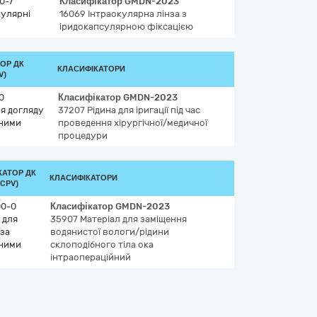
0-7
Класифікатор
GMDN-2023
кулярні
16069
Інтраокулярна лінза з
іридокапсулярною фіксацією
ОР ДК
КЛАСИФІКАТОРИ
V)
0
Класифікатор
GMDN-2023
я догляду
37207
Рідина для іригації під час
тними
проведення хірургічної/медичної
процедури
КАТОР ДК
КЛАСИФІКАТОРИ
(CPV)
0-0
Класифікатор
GMDN-2023
 для
35907
Матеріал для заміщення
 за
водянистої вологи/рідини
ними
склоподібного тіла ока
інтраопераційний