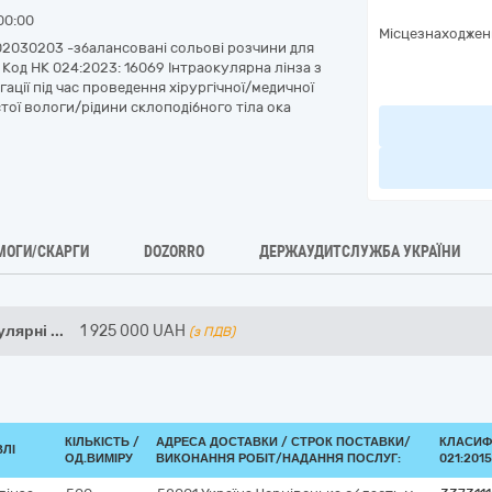
00:00
Місцезнаходжен
 Q02030203 -збалансовані сольові розчини для
 Код НК 024:2023: 16069 Інтраокулярна лінза з
ації під час проведення хірургічної/медичної
тої вологи/рідини склоподібного тіла ока
МОГИ/СКАРГИ
DOZORRO
ДЕРЖАУДИТСЛУЖБА УКРАЇНИ
улярні
...
1 925 000
UAH
(з ПДВ)
КІЛЬКІСТЬ /
АДРЕСА ДОСТАВКИ /
СТРОК ПОСТАВКИ/
КЛАСИФ
ВЛІ
ОД.ВИМІРУ
ВИКОНАННЯ РОБІТ/НАДАННЯ ПОСЛУГ:
021:2015