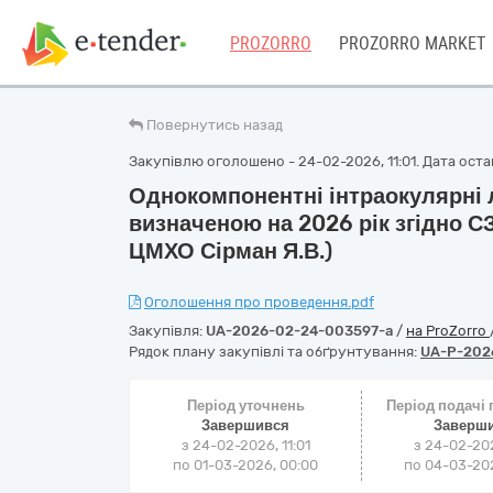
PROZORRO
PROZORRO MARKET
Повернутись назад
Закупівлю оголошено - 24-02-2026, 11:01. Дата остан
Однокомпонентні інтраокулярні 
визначеною на 2026 рік згідно С
ЦМХО Сірман Я.В.)
Оголошення про проведення.pdf
Закупівля:
UA-2026-02-24-003597-a
/
на ProZorro
Рядок плану закупівлі та обґрунтування:
UA-P-202
Період уточнень
Період подачі
Завершився
Заверш
з 24-02-2026, 11:01
з 24-02-202
по 01-03-2026, 00:00
по 04-03-202