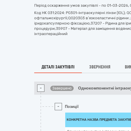
Період оскарження умов закупівлі - по
01-03-2026, 
Код НК 031:2024: P0301–інтраокулярні лінзи (IOL);
офтальмохірургії;Q020303 в’язкоеластичні рідини ;
іридокапсулярною фіксацією;37207 - Рідина для іриг
процедури;35907 - Матеріал для заміщення водянис
інтраопераційний
ДЕТАЛІ ЗАКУПІВЛІ
ЗВЕРНЕННЯ
ВИ
-
Однокомпонентні інтраок
Завершено
-
Позиції
КОНКРЕТНА НАЗВА ПРЕДМЕТА ЗАКУПІ