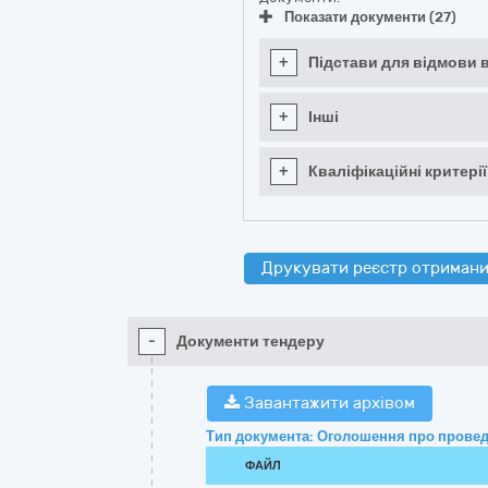
Показати документи (27)
+
Підстави для відмови в
+
Інші
+
Кваліфікаційні критерії
Друкувати реєстр отримани
-
Документи тендеру
Завантажити архівом
Тип документа: Оголошення про провед
ФАЙЛ