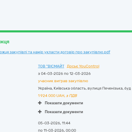
ожця
ця закупівлі та намір укласти договір про закупівлю.pdf
ТОВ "ВІСМАЙТ
Досьє YouControl
з 04-03-2026 по 12-03-2026
учасник виграв закупівлю
Україна
,
Київська область
,
вулиця Печенізька, буд
1 924 000
UAH,
з ПДВ
Показати документи
Показати документи
05-03-2026, 11:44
по 11-03-2026, 00:00