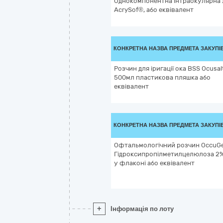
Однокомпонентна інтраокулярна 
AcrySof®, або еквівалент
КОНКРЕТНА НАЗВА ПРЕДМЕТА ЗАКУПІ
Розчин для іригації ока BSS Ocusal
500мл пластикова пляшка або
еквівалент
КОНКРЕТНА НАЗВА ПРЕДМЕТА ЗАКУПІ
Офтальмологічний розчин OccuGe
Гідроксипропілметилцелюлоза 2%
у флаконі або еквівалент
+
Інформація по лоту