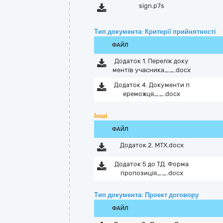
sign.p7s
Тип документа: Критерії прийнятності
ФАЙЛ
Додаток 1. Перелік доку
ментів учасника__.docx
Додаток 4. Документи п
ереможця__.docx
Інші
ФАЙЛ
Додаток 2. МТХ.docx
Додаток 5 до ТД. Форма
пропозиція__.docx
Тип документа: Проект договору
ФАЙЛ