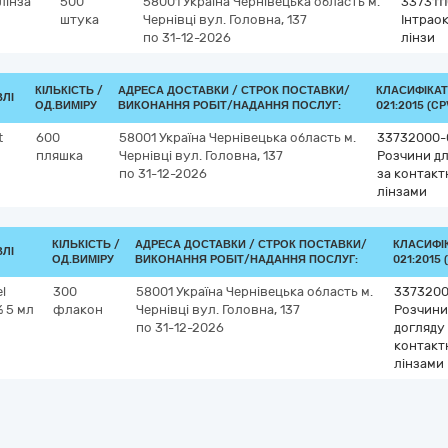
лінза
500
58001
Україна
Чернівецька область
м.
3373111
штука
Чернівці
вул. Головна, 137
Інтрао
по 31-12-2026
лінзи
КІЛЬКІСТЬ /
АДРЕСА ДОСТАВКИ /
СТРОК ПОСТАВКИ/
КЛАСИФІКАТ
ВЛІ
ОД.ВИМІРУ
ВИКОНАННЯ РОБІТ/НАДАННЯ ПОСЛУГ:
021:2015 (CP
t
600
58001
Україна
Чернівецька область
м.
33732000-
пляшка
Чернівці
вул. Головна, 137
Розчини дл
по 31-12-2026
за контак
лінзами
КІЛЬКІСТЬ /
АДРЕСА ДОСТАВКИ /
СТРОК ПОСТАВКИ/
КЛАСИФІ
ВЛІ
ОД.ВИМІРУ
ВИКОНАННЯ РОБІТ/НАДАННЯ ПОСЛУГ:
021:2015 
l
300
58001
Україна
Чернівецька область
м.
3373200
 5 мл
флакон
Чернівці
вул. Головна, 137
Розчини
по 31-12-2026
догляду
контакт
лінзами