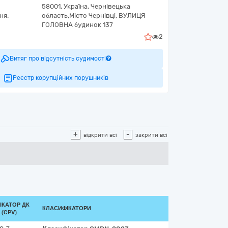
58001,
Україна
,
Чернівецька
ня:
область,
Місто Чернівці,
ВУЛИЦЯ
ГОЛОВНА будинок 137
2
Витяг про відсутність судимості
Реєстр корупційних порушників
+
-
відкрити всі
закрити всі
ІКАТОР ДК
КЛАСИФІКАТОРИ
 (CPV)