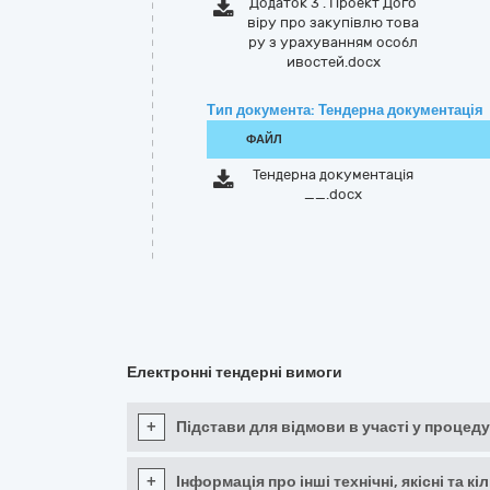
Додаток 3 . Проект Дого
віру про закупівлю това
ру з урахуванням особл
ивостей.docx
Тип документа: Тендерна документація
ФАЙЛ
Тендерна документація
__.docx
Електронні тендерні вимоги
+
Підстави для відмови в участі у процеду
+
Інформація про інші технічні, якісні та 