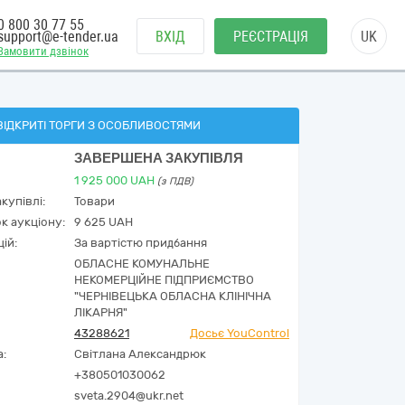
0 800 30 77 55
support@e-tender.ua
ВХІД
РЕЄСТРАЦІЯ
UK
Замовити дзвінок
ВІДКРИТІ ТОРГИ З ОСОБЛИВОСТЯМИ
ЗАВЕРШЕНА ЗАКУПІВЛЯ
1 925 000
UAH
(з ПДВ)
купівлі:
Товари
к аукціону:
9 625 UAH
ій:
За вартістю придбання
ОБЛАСНЕ КОМУНАЛЬНЕ
НЕКОМЕРЦІЙНЕ ПІДПРИЄМСТВО
"ЧЕРНІВЕЦЬКА ОБЛАСНА КЛІНІЧНА
ЛІКАРНЯ"
43288621
Досьє YouControl
а:
Світлана Александрюк
+380501030062
sveta.2904@ukr.net