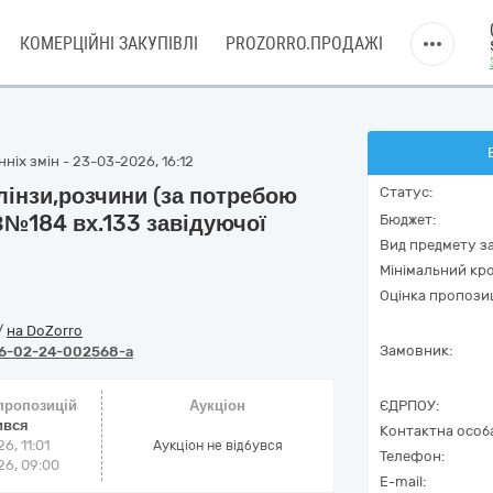
КОМЕРЦІЙНІ ЗАКУПІВЛІ
PROZORRO.ПРОДАЖІ
ніх змін - 23-03-2026, 16:12
лінзи,розчини (за потребою
Статус:
З№184 вх.133 завідуючої
Бюджет:
Вид предмету за
Мінімальний кро
Оцінка пропозиц
/
на DoZorro
Замовник:
6-02-24-002568-a
 пропозицій
Аукціон
ЄДРПОУ:
ився
Контактна особ
6, 11:01
Аукціон не відбувся
Телефон:
6, 09:00
E-mail: