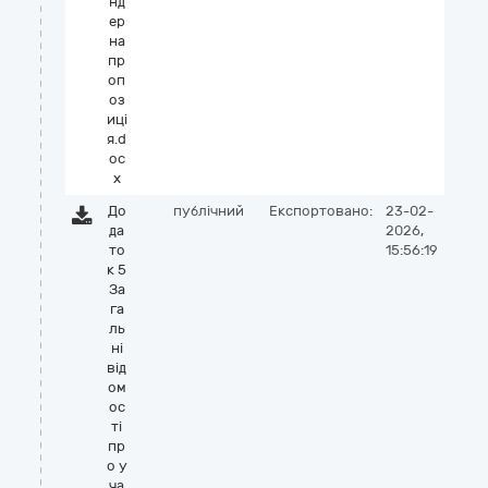
нд
ер
на
пр
оп
оз
иці
я.d
oc
x
До
публічний
Експортовано:
23-02-
да
2026,
то
15:56:19
к 5
За
га
ль
ні
від
ом
ос
ті
пр
о у
ча