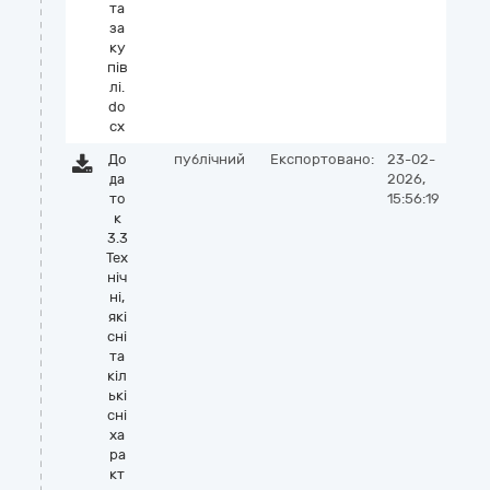
та
за
ку
пів
лі.
do
cx
До
публічний
Експортовано:
23-02-
да
2026,
то
15:56:19
к
3.3
Тех
ніч
ні,
які
сні
та
кіл
ькі
сні
ха
ра
кт