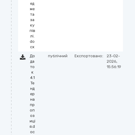
ед
ме
та
за
ку
пів
лі.
do
cx
До
публічний
Експортовано:
23-02-
да
2026,
то
15:56:19
к
4.1
Те
нд
ер
на
пр
оп
оз
иці
я.d
oc