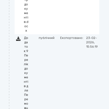
до
ку
ме
нті
в.d
oc
x
До
публічний
Експортовано:
23-02-
да
2026,
то
15:56:19
к 9
Пе
ре
лік
до
ку
ме
нті
в д
ля
Пе
ре
мо
жц