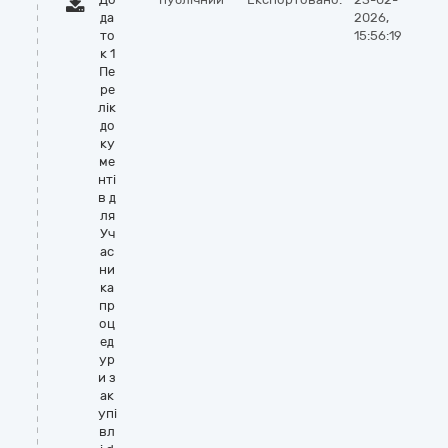
да
2026,
то
15:56:19
к 1
Пе
ре
лік
до
ку
ме
нті
в д
ля
Уч
ас
ни
ка
пр
оц
ед
ур
и з
ак
упі
вл