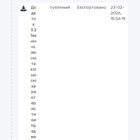
До
публічний
Експортовано:
23-02-
да
2026,
то
15:56:19
к
3.2
Тех
ніч
ні,
які
сні
та
кіл
ькі
сні
ха
ра
кт
ер
ис
ти
ки
пр
ед
ме