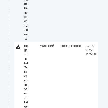
ер
на
пр
оп
оз
иці
я.d
oc
x
До
публічний
Експортовано:
23-02-
да
2026,
то
15:56:19
к
4.4
Те
нд
ер
на
пр
оп
оз
иці
я.d
oc