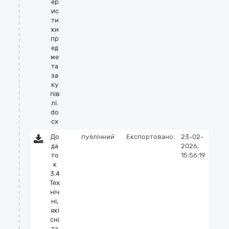
ер
ис
ти
ки
пр
ед
ме
та
за
ку
пів
лі.
do
cx
До
публічний
Експортовано:
23-02-
да
2026,
то
15:56:19
к
3.4
Тех
ніч
ні,
які
сні
та