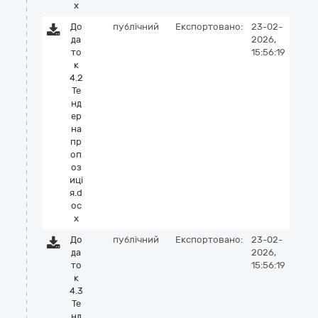
x
До
публічний
Експортовано:
23-02-
да
2026,
то
15:56:19
к
4.2
Те
нд
ер
на
пр
оп
оз
иці
я.d
oc
x
До
публічний
Експортовано:
23-02-
да
2026,
то
15:56:19
к
4.3
Те
нд