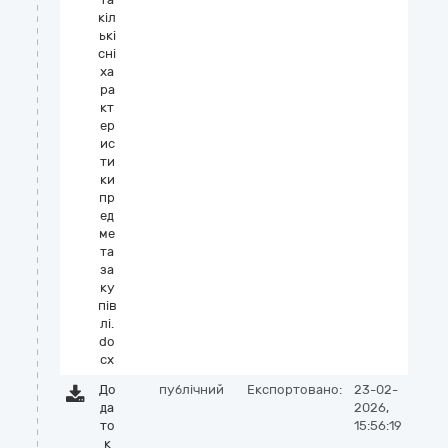
кіл
ькі
сні
ха
ра
кт
ер
ис
ти
ки
пр
ед
ме
та
за
ку
пів
лі.
do
cx
До
публічний
Експортовано:
23-02-
да
2026,
то
15:56:19
к