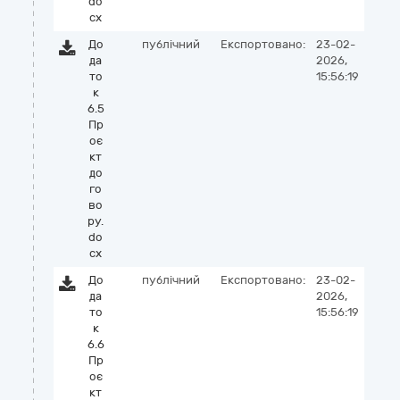
do
cx
До
публічний
Експортовано:
23-02-
да
2026,
то
15:56:19
к
6.5
Пр
оє
кт
до
го
во
ру.
do
cx
До
публічний
Експортовано:
23-02-
да
2026,
то
15:56:19
к
6.6
Пр
оє
кт