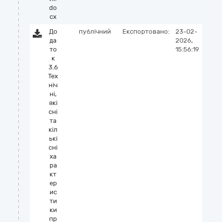
do
cx
До
публічний
Експортовано:
23-02-
да
2026,
то
15:56:19
к
3.6
Тех
ніч
ні,
які
сні
та
кіл
ькі
сні
ха
ра
кт
ер
ис
ти
ки
пр