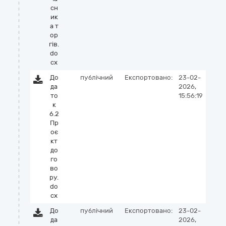
сн
ик
а т
ор
гів.
do
cx
До
публічний
Експортовано:
23-02-
да
2026,
то
15:56:19
к
6.2
Пр
оє
кт
до
го
во
ру.
do
cx
До
публічний
Експортовано:
23-02-
да
2026,