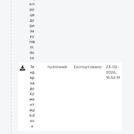
я п
ро
це
ду
ри
за
ку
пів
лі.
do
cx
Те
публічний
Експортовано:
23-02-
нд
2026,
ер
15:56:19
на
до
ку
ме
нт
аці
я.d
oc
x