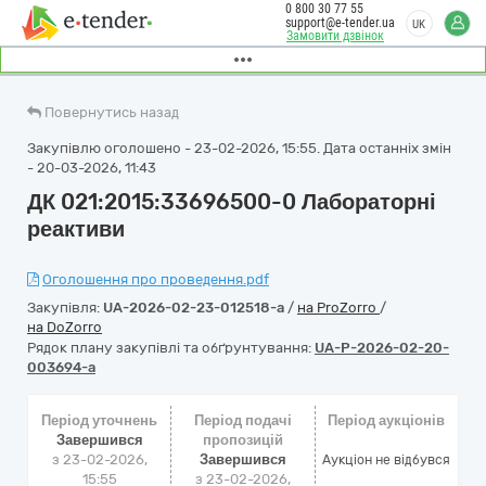
0 800 30 77 55
support@e-tender.ua
UK
Замовити дзвінок
Повернутись назад
Закупівлю оголошено - 23-02-2026, 15:55. Дата останніх змін
- 20-03-2026, 11:43
ДК 021:2015:33696500-0 Лабораторні
реактиви
Оголошення про проведення.pdf
Закупівля:
UA-2026-02-23-012518-a
/
на ProZorro
/
на DoZorro
Рядок плану закупівлі та обґрунтування:
UA-P-2026-02-20-
003694-a
Період уточнень
Період подачі
Період аукціонів
Завершився
пропозицій
з 23-02-2026,
Завершився
Аукціон не відбувся
15:55
з 23-02-2026,