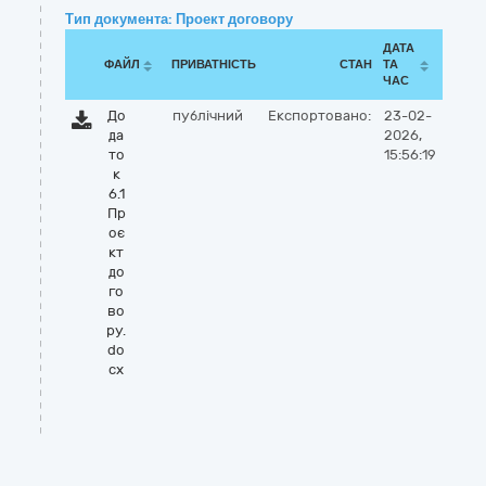
Тип документа: Проект договору
ДАТА
ФАЙЛ
ПРИВАТНІСТЬ
СТАН
ТА
ЧАС
До
публічний
Експортовано:
23-02-
да
2026,
то
15:56:19
к
6.1
Пр
оє
кт
до
го
во
ру.
do
cx