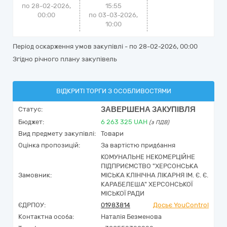
по 28-02-2026,
15:55
00:00
по 03-03-2026,
10:00
Період оскарження умов закупівлі - по
28-02-2026, 00:00
Згідно річного плану закупівель
ВІДКРИТІ ТОРГИ З ОСОБЛИВОСТЯМИ
ЗАВЕРШЕНА ЗАКУПІВЛЯ
Статус:
Бюджет:
6 263 325
UAH
(з ПДВ)
Вид предмету закупівлі:
Товари
Оцінка пропозицій:
За вартістю придбання
КОМУНАЛЬНЕ НЕКОМЕРЦІЙНЕ
ПІДПРИЄМСТВО "ХЕРСОНСЬКА
Замовник:
МІСЬКА КЛІНІЧНА ЛІКАРНЯ ІМ. Є. Є.
КАРАБЕЛЕША" ХЕРСОНСЬКОЇ
МІСЬКОЇ РАДИ
ЄДРПОУ:
01983814
Досьє YouControl
Контактна особа:
Наталія Безменова