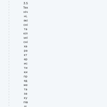
3.5
Тех
ніч
ні,
які
сні
та
кіл
ькі
сні
ха
ра
кт
ер
ис
ти
ки
пр
ед
ме
та
за
ку
пів
лі.