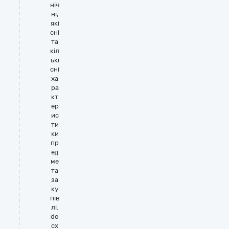
ніч
ні,
які
сні
та
кіл
ькі
сні
ха
ра
кт
ер
ис
ти
ки
пр
ед
ме
та
за
ку
пів
лі.
do
cx