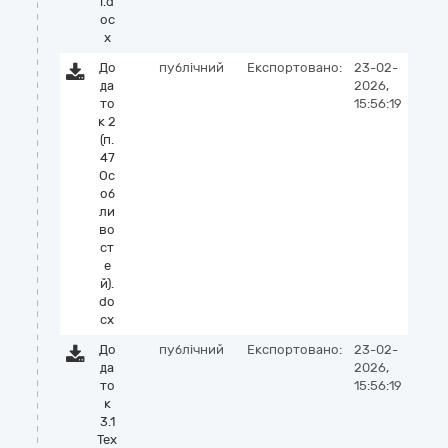
і.d
oc
x
До
публічний
Експортовано:
23-02-
да
2026,
то
15:56:19
к 2
(п.
47
Ос
об
ли
во
ст
е
й).
do
cx
До
публічний
Експортовано:
23-02-
да
2026,
то
15:56:19
к
3.1
Тех