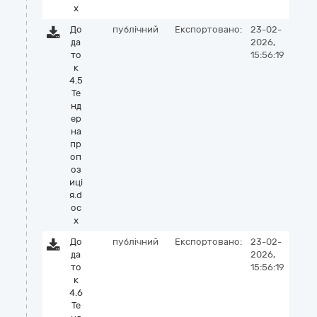
x
До
публічний
Експортовано:
23-02-
да
2026,
то
15:56:19
к
4.5
Те
нд
ер
на
пр
оп
оз
иці
я.d
oc
x
До
публічний
Експортовано:
23-02-
да
2026,
то
15:56:19
к
4.6
Те