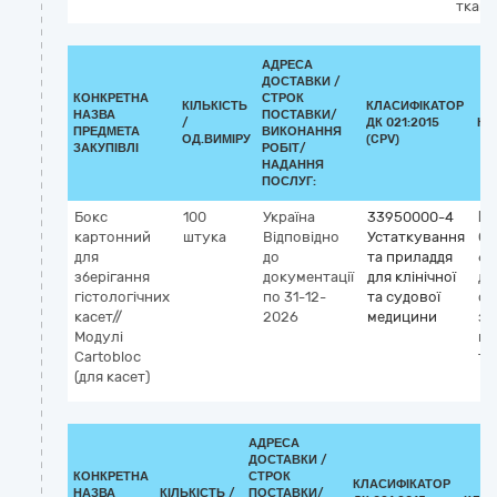
ткан
АДРЕСА
ДОСТАВКИ /
КОНКРЕТНА
СТРОК
КІЛЬКІСТЬ
КЛАСИФІКАТОР
НАЗВА
ПОСТАВКИ/
/
ДК 021:2015
КЛ
ПРЕДМЕТА
ВИКОНАННЯ
ОД.ВИМІРУ
(CPV)
ЗАКУПІВЛІ
РОБІТ/
НАДАННЯ
ПОСЛУГ:
Бокс
100
Україна
33950000-4
Кл
картонний
штука
Відповідно
Устаткування
G
для
до
та приладдя
62
зберігання
документації
для клінічної
дл
гістологічних
по 31-12-
та судової
об
касет//
2026
медицини
зб
Модулі
гі
Cartobloc
тк
(для касет)
АДРЕСА
ДОСТАВКИ /
КОНКРЕТНА
СТРОК
КЛАСИФІКАТОР
НАЗВА
КІЛЬКІСТЬ /
ПОСТАВКИ/