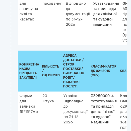
для
паковання
Відповідно
Устаткування
GMD
запису на
до
та приладдя
630
склі та
документації
для клінічної
гід
касетах
по 31-12-
та судової
для
2026
медицини
пре
скла
(діа
vitro
АДРЕСА
ДОСТАВКИ /
КОНКРЕТНА
СТРОК
КІЛЬКІСТЬ
КЛАСИФІКАТОР
НАЗВА
ПОСТАВКИ/
/
ДК 021:2015
КЛАСИ
ПРЕДМЕТА
ВИКОНАННЯ
ОД.ВИМІРУ
(CPV)
ЗАКУПІВЛІ
РОБІТ/
НАДАННЯ
ПОСЛУГ:
Форми
20
Україна
33950000-4
Клас
для
штука
Відповідно
Устаткування
GMDN
заливки
до
та приладдя
6297
15*15*7мм
документації
для клінічної
для
по 31-12-
та судової
обро
2026
медицини
збері
гісто