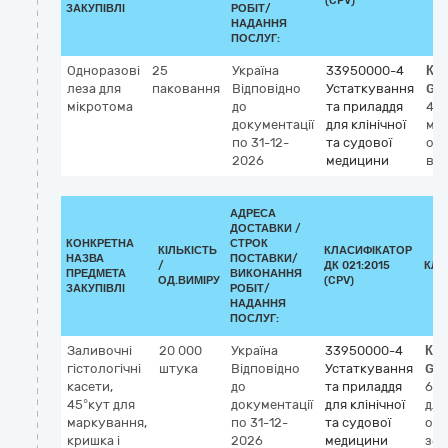
(CPV)
ЗАКУПІВЛІ
РОБІТ/
НАДАННЯ
ПОСЛУГ:
Одноразові
25
Україна
33950000-4
Кл
леза для
паковання
Відповідно
Устаткування
GM
мікротома
до
та приладдя
42
документації
для клінічної
мік
по 31-12-
та судової
од
2026
медицини
ви
АДРЕСА
ДОСТАВКИ /
КОНКРЕТНА
СТРОК
КІЛЬКІСТЬ
КЛАСИФІКАТОР
НАЗВА
ПОСТАВКИ/
/
ДК 021:2015
КЛА
ПРЕДМЕТА
ВИКОНАННЯ
ОД.ВИМІРУ
(CPV)
ЗАКУПІВЛІ
РОБІТ/
НАДАННЯ
ПОСЛУГ:
Заливочні
20 000
Україна
33950000-4
Кла
гістологічні
штука
Відповідно
Устаткування
GM
касети,
до
та приладдя
62
45°кут для
документації
для клінічної
для
маркування,
по 31-12-
та судової
обр
кришка і
2026
медицини
збе