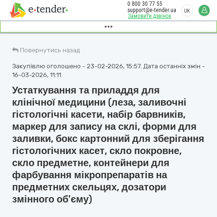
0 800 30 77 55
support@e-tender.ua
UK
Замовити дзвінок
Повернутись назад
Закупівлю оголошено - 23-02-2026, 15:57. Дата останніх змін -
16-03-2026, 11:11
Устаткування та приладдя для
клінічної медицини (леза, заливочні
гістологічні касети, набір барвників,
маркер для запису на склі, форми для
заливки, бокс картонний для зберігання
гістологічних касет, скло покровне,
скло предметне, контейнери для
фарбування мікропрепаратів на
предметних скельцях, дозатори
змінного об'єму)