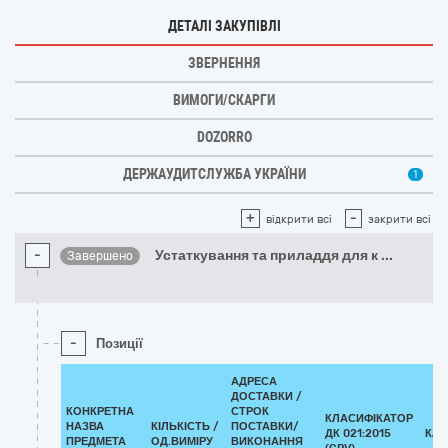
ДЕТАЛІ ЗАКУПІВЛІ
ЗВЕРНЕННЯ
ВИМОГИ/СКАРГИ
DOZORRO
ДЕРЖАУДИТСЛУЖБА УКРАЇНИ
1
+
-
відкрити всі
закрити всі
-
Устаткування та приладдя для к
...
Завершено
-
Позиції
АДРЕСА
ДОСТАВКИ /
КОНКРЕТНА
СТРОК
КЛАСИФІКАТОР
НАЗВА
КІЛЬКІСТЬ /
ПОСТАВКИ/
ДК 021:2015
КЛА
ПРЕДМЕТА
ОД.ВИМІРУ
ВИКОНАННЯ