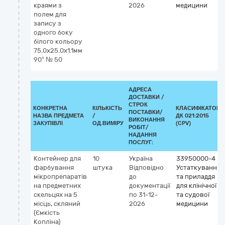
краями з
2026
медицини
полем для
запису з
одного боку
білого кольору
75.0x25.0x1.1мм
90° № 50
АДРЕСА
ДОСТАВКИ /
СТРОК
КОНКРЕТНА
КІЛЬКІСТЬ
КЛАСИФІКАТОР
ПОСТАВКИ/
НАЗВА ПРЕДМЕТА
/
ДК 021:2015
ВИКОНАННЯ
ЗАКУПІВЛІ
ОД.ВИМІРУ
(CPV)
РОБІТ/
НАДАННЯ
ПОСЛУГ:
Контейнер для
10
Україна
33950000-4
фарбування
штука
Відповідно
Устаткування
мікропрепаратів
до
та приладдя
на предметних
документації
для клінічної
скельцях на 5
по 31-12-
та судової
місць, скляний
2026
медицини
(Ємкість
Копліна)