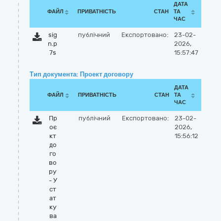
ДАТА
ФАЙЛ
ПРИВАТНІСТЬ
СТАН
ТА
ЧАС
sig
публічний
Експортовано:
23-02-
n.p
2026,
7s
15:57:47
Тип документа: Проект договору
ДАТА
ФАЙЛ
ПРИВАТНІСТЬ
СТАН
ТА
ЧАС
Пр
публічний
Експортовано:
23-02-
оє
2026,
кт
15:56:12
до
го
во
ру
- У
ст
ат
ку
ва