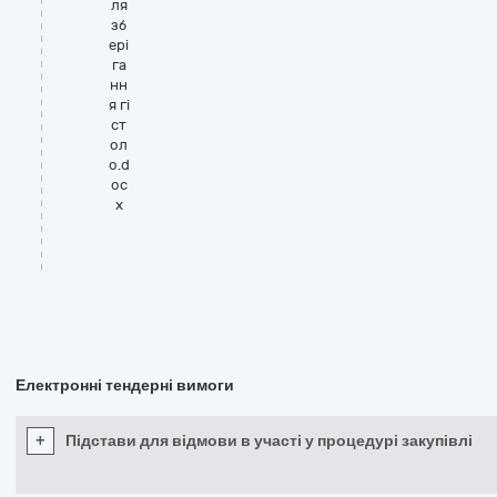
ля
зб
ері
га
нн
я гі
ст
ол
о.d
oc
x
Електронні тендерні вимоги
+
Підстави для відмови в участі у процедурі закупівлі