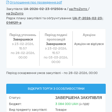
Оголошення про проведення.pdf
Закупівля:
UA-2026-02-23-012506-a
/
на ProZorro
/
на DoZorro
Рядок плану закупівлі та обґрунтування:
UA-P-2026-02-23-
014929-a
Період уточнень
Період подачі
Аукціон
Завершився
пропозицій
з 23-02-2026,
Завершився
Аукціон не відбувся
15:57
з 23-02-2026,
по 28-02-2026,
15:57
00:00
по 03-03-2026,
00:00
Період оскарження умов закупівлі - по
28-02-2026, 00:00
ВІДКРИТІ ТОРГИ З ОСОБЛИВОСТЯМИ
ЗАВЕРШЕНА ЗАКУПІВЛЯ
Статус:
Бюджет:
3 084 000
UAH
(з ПДВ)
Вид предмету закупівлі:
Товари