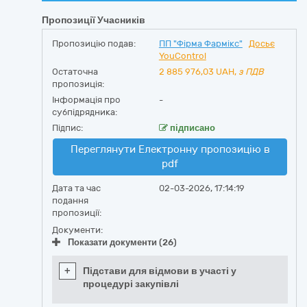
Пропозиції Учасників
Пропозицію подав:
ПП "Фірма Фармікс"
Досьє
YouControl
Остаточна
2 885 976,03
UAH,
з ПДВ
пропозиція:
Інформація про
-
субпідрядника:
Підпис:
підписано
Переглянути Електронну пропозицію в
pdf
Дата та час
02-03-2026, 17:14:19
подання
пропозиції:
Документи:
Показати документи (26)
+
Підстави для відмови в участі у
процедурі закупівлі