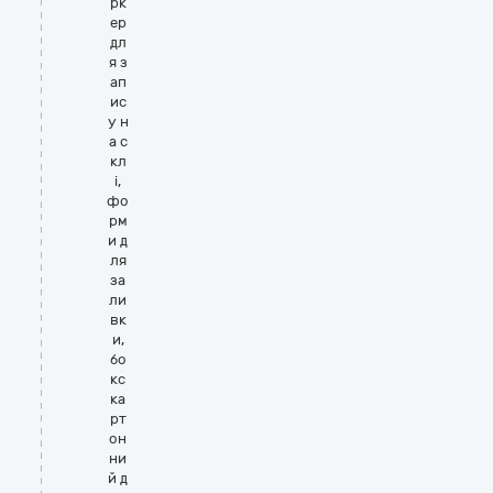
рк
ер
дл
я з
ап
ис
у н
а с
кл
і,
фо
рм
и д
ля
за
ли
вк
и,
бо
кс
ка
рт
он
ни
й д