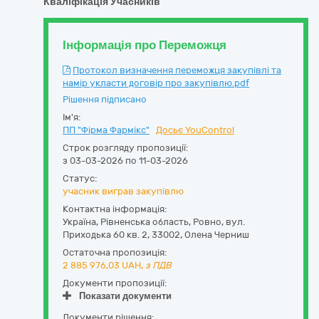
Кваліфікація Учасників
Інформація про Переможця
Протокол визначення переможця закупівлі та
намір укласти договір про закупівлю.pdf
Рішення підписано
Ім'я:
ПП "Фірма Фармікс"
Досьє YouControl
Строк розгляду пропозиції:
з 03-03-2026 по 11-03-2026
Статус:
учасник виграв закупівлю
Контактна інформація:
Україна
,
Рівненська область
,
Ровно,
вул.
Приходька 60 кв. 2
,
33002
,
Олена Черниш
Остаточна пропозиція:
2 885 976,03
UAH,
з ПДВ
Документи пропозиції:
Показати документи
Документи рішення: