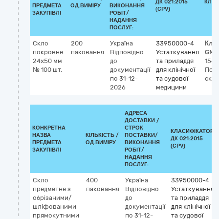
ДК 021:2015
КЛАС
ПРЕДМЕТА
ОД.ВИМІРУ
ВИКОНАННЯ
(CPV)
ЗАКУПІВЛІ
РОБІТ/
НАДАННЯ
ПОСЛУГ:
Скло
200
Україна
33950000-4
Кла
покровне
паковання
Відповідно
Устаткування
GMD
24x50 мм
до
та приладдя
1568
№ 100 шт.
документації
для клінічної
Пок
по 31-12-
та судової
скл
2026
медицини
АДРЕСА
ДОСТАВКИ /
КОНКРЕТНА
СТРОК
КЛАСИФІКАТОР
НАЗВА
КІЛЬКІСТЬ /
ПОСТАВКИ/
ДК 021:2015
ПРЕДМЕТА
ОД.ВИМІРУ
ВИКОНАННЯ
(CPV)
ЗАКУПІВЛІ
РОБІТ/
НАДАННЯ
ПОСЛУГ:
Скло
400
Україна
33950000-4
предметне з
паковання
Відповідно
Устаткування
обрізаними/
до
та приладдя
шліфованими
документації
для клінічної
прямокутними
по 31-12-
та судової