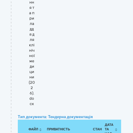
нн
я т
а п
ри
ла
дд
я д
ля
клі
ніч
ної
ме
ди
ци
ни
(20
2
6).
do
cx
Тип документа: Тендерна документація
ДАТА
ФАЙЛ
ПРИВАТНІСТЬ
СТАН
ТА