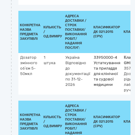
АДРЕСА
ДОСТАВКИ /
КОНКРЕТНА
СТРОК
КІЛЬКІСТЬ
КЛАСИФІКАТОР
НАЗВА
ПОСТАВКИ/
/
ДК 021:2015
КЛАСИ
ПРЕДМЕТА
ВИКОНАННЯ
ОД.ВИМІРУ
(CPV)
ЗАКУПІВЛІ
РОБІТ/
НАДАННЯ
ПОСЛУГ:
Дозатор
1
Україна
33950000-4
Клас
змінного
штука
Відповідно
Устаткування
GMDN
об’єм 5-
до
та приладдя
3573
50мкл
документації
для клінічної
Доза
по 31-12-
та судової
рідин
2026
медицини
лабор
ручн
АДРЕСА
ДОСТАВКИ /
КОНКРЕТНА
СТРОК
КІЛЬКІСТЬ
КЛАСИФІКАТОР
НАЗВА
ПОСТАВКИ/
/
ДК 021:2015
КЛАСИ
ПРЕДМЕТА
ВИКОНАННЯ
ОД.ВИМІРУ
(CPV)
ЗАКУПІВЛІ
РОБІТ/
НАДАННЯ