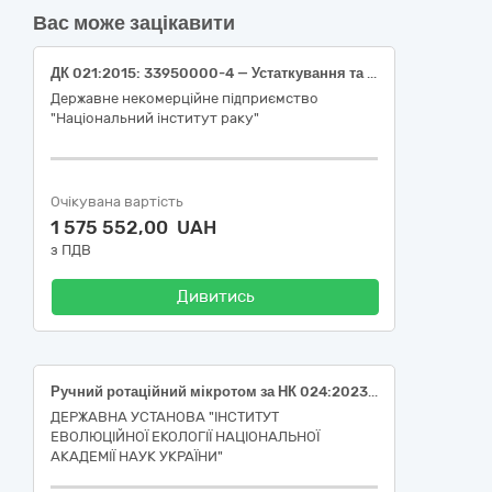
Вас може зацікавити
ДК 021:2015: 33950000-4 — Устаткування та приладдя для клінічної та судової медицини (Стейнер/автомат для фарбування/система автоматичного забарвлення мазків з вбудованою станцією сушіння)
Державне некомерційне підприємство
"Національний інститут раку"
Очікувана вартість
1 575 552,00 UAH
з ПДВ
Дивитись
Ручний ротаційний мікротом за НК 024:2023 код 15158 Ротаційний мікротом.
ДЕРЖАВНА УСТАНОВА "ІНСТИТУТ
ЕВОЛЮЦІЙНОЇ ЕКОЛОГІЇ НАЦІОНАЛЬНОЇ
АКАДЕМІЇ НАУК УКРАЇНИ"