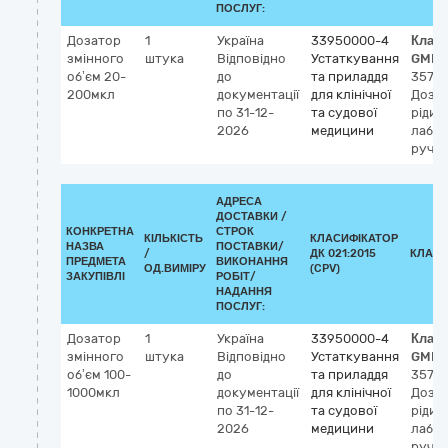
ПОСЛУГ:
Дозатор
1
Україна
33950000-4
Клас
змінного
штука
Відповідно
Устаткування
GMDN
об’єм 20-
до
та приладдя
3573
200мкл
документації
для клінічної
Доза
по 31-12-
та судової
рідин
2026
медицини
лабор
ручн
АДРЕСА
ДОСТАВКИ /
КОНКРЕТНА
СТРОК
КІЛЬКІСТЬ
КЛАСИФІКАТОР
НАЗВА
ПОСТАВКИ/
/
ДК 021:2015
КЛАСИ
ПРЕДМЕТА
ВИКОНАННЯ
ОД.ВИМІРУ
(CPV)
ЗАКУПІВЛІ
РОБІТ/
НАДАННЯ
ПОСЛУГ:
Дозатор
1
Україна
33950000-4
Клас
змінного
штука
Відповідно
Устаткування
GMDN
об’єм 100-
до
та приладдя
3573
1000мкл
документації
для клінічної
Доза
по 31-12-
та судової
рідин
2026
медицини
лабор
ручн