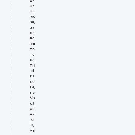
ди
ци
ни
(ле
за,
за
ли
во
чні
гіс
то
ло
гіч
ні
ка
се
ти,
на
бір
ба
рв
ни
кі
в,
ма