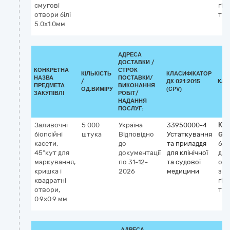
смугові
гіс
отвори білі
тка
5.0x1.0мм
АДРЕСА
ДОСТАВКИ /
КОНКРЕТНА
СТРОК
КІЛЬКІСТЬ
КЛАСИФІКАТОР
НАЗВА
ПОСТАВКИ/
/
ДК 021:2015
КЛА
ПРЕДМЕТА
ВИКОНАННЯ
ОД.ВИМІРУ
(CPV)
ЗАКУПІВЛІ
РОБІТ/
НАДАННЯ
ПОСЛУГ:
Заливочні
5 000
Україна
33950000-4
Кла
біопсійні
штука
Відповідно
Устаткування
GM
касети,
до
та приладдя
62
45°кут для
документації
для клінічної
для
маркування,
по 31-12-
та судової
обр
кришка і
2026
медицини
збе
квадратні
гіс
отвори,
тка
0.9x0.9 мм
АДРЕСА