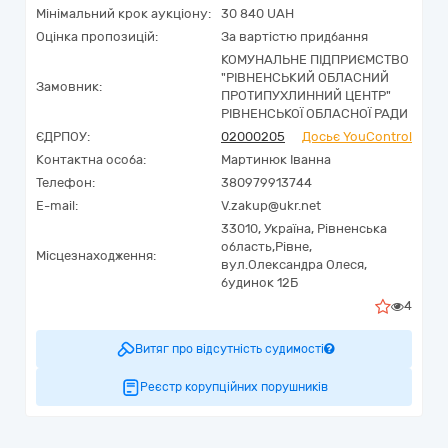
Мінімальний крок аукціону:
30 840 UAH
Оцінка пропозицій:
За вартістю придбання
КОМУНАЛЬНЕ ПІДПРИЄМСТВО
"РІВНЕНСЬКИЙ ОБЛАСНИЙ
Замовник:
ПРОТИПУХЛИННИЙ ЦЕНТР"
РІВНЕНСЬКОЇ ОБЛАСНОЇ РАДИ
ЄДРПОУ:
02000205
Досьє YouControl
Контактна особа:
Мартинюк Іванна
Телефон:
380979913744
E-mail:
V.zakup@ukr.net
33010,
Україна
,
Рівненська
область,
Рівне,
Місцезнаходження:
вул.Олександра Олеся,
будинок 12Б
4
Витяг про відсутність судимості
Реєстр корупційних порушників