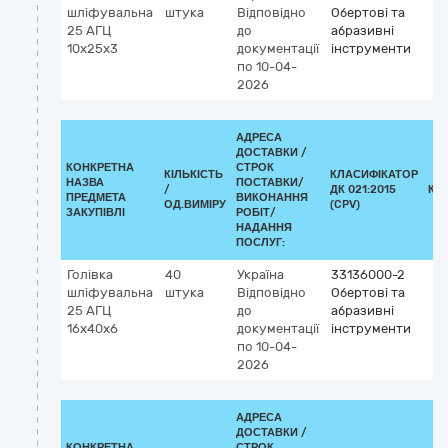
шліфувальна
штука
Відповідно
Обертові та
25 АГЦ
до
абразивні
10х25х3
документації
інструменти
по 10-04-
2026
АДРЕСА
ДОСТАВКИ /
КОНКРЕТНА
СТРОК
КІЛЬКІСТЬ
КЛАСИФІКАТОР
НАЗВА
ПОСТАВКИ/
/
ДК 021:2015
КЛ
ПРЕДМЕТА
ВИКОНАННЯ
ОД.ВИМІРУ
(CPV)
ЗАКУПІВЛІ
РОБІТ/
НАДАННЯ
ПОСЛУГ:
Голівка
40
Україна
33136000-2
шліфувальна
штука
Відповідно
Обертові та
25 АГЦ
до
абразивні
16х40х6
документації
інструменти
по 10-04-
2026
АДРЕСА
ДОСТАВКИ /
КОНКРЕТНА
СТРОК