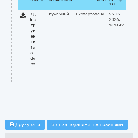
ЧАС
КД
публічний
Експортовано:
23-02-
Інс
2026,
тр
14:18:42
ум
ен
ти
1 л
от.
do
cx
Друкувати
Звіт за поданими пропозиціями