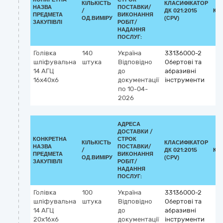
КІЛЬКІСТЬ
КЛАСИФІКАТОР
НАЗВА
ПОСТАВКИ/
/
ДК 021:2015
КЛ
ПРЕДМЕТА
ВИКОНАННЯ
ОД.ВИМІРУ
(CPV)
ЗАКУПІВЛІ
РОБІТ/
НАДАННЯ
ПОСЛУГ:
Голівка
140
Україна
33136000-2
шліфувальна
штука
Відповідно
Обертові та
14 АГЦ
до
абразивні
16х40х6
документації
інструменти
по 10-04-
2026
АДРЕСА
ДОСТАВКИ /
КОНКРЕТНА
СТРОК
КІЛЬКІСТЬ
КЛАСИФІКАТОР
НАЗВА
ПОСТАВКИ/
/
ДК 021:2015
КЛ
ПРЕДМЕТА
ВИКОНАННЯ
ОД.ВИМІРУ
(CPV)
ЗАКУПІВЛІ
РОБІТ/
НАДАННЯ
ПОСЛУГ:
Голівка
100
Україна
33136000-2
шліфувальна
штука
Відповідно
Обертові та
14 АГЦ
до
абразивні
20х16х6
документації
інструменти