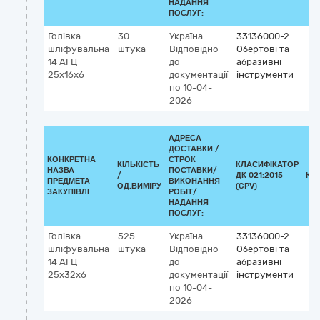
НАДАННЯ
ПОСЛУГ:
Голівка
30
Україна
33136000-2
шліфувальна
штука
Відповідно
Обертові та
14 АГЦ
до
абразивні
25х16х6
документації
інструменти
по 10-04-
2026
АДРЕСА
ДОСТАВКИ /
КОНКРЕТНА
СТРОК
КІЛЬКІСТЬ
КЛАСИФІКАТОР
НАЗВА
ПОСТАВКИ/
/
ДК 021:2015
КЛ
ПРЕДМЕТА
ВИКОНАННЯ
ОД.ВИМІРУ
(CPV)
ЗАКУПІВЛІ
РОБІТ/
НАДАННЯ
ПОСЛУГ:
Голівка
525
Україна
33136000-2
шліфувальна
штука
Відповідно
Обертові та
14 АГЦ
до
абразивні
25х32х6
документації
інструменти
по 10-04-
2026