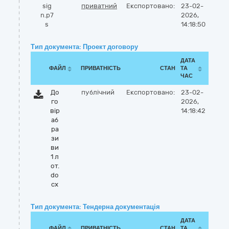
sig
приватний
Експортовано:
23-02-
n.p7
2026,
s
14:18:50
Тип документа: Проект договору
ДАТА
ФАЙЛ
ПРИВАТНІСТЬ
СТАН
ТА
ЧАС
До
публічний
Експортовано:
23-02-
го
2026,
вір
14:18:42
аб
ра
зи
ви
1 л
от.
do
cx
Тип документа: Тендерна документація
ДАТА
ФАЙЛ
ПРИВАТНІСТЬ
СТАН
ТА