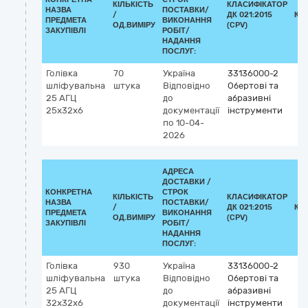
КІЛЬКІСТЬ
КЛАСИФІКАТОР
НАЗВА
ПОСТАВКИ/
/
ДК 021:2015
КЛ
ПРЕДМЕТА
ВИКОНАННЯ
ОД.ВИМІРУ
(CPV)
ЗАКУПІВЛІ
РОБІТ/
НАДАННЯ
ПОСЛУГ:
Голівка
70
Україна
33136000-2
шліфувальна
штука
Відповідно
Обертові та
25 АГЦ
до
абразивні
25х32х6
документації
інструменти
по 10-04-
2026
АДРЕСА
ДОСТАВКИ /
КОНКРЕТНА
СТРОК
КІЛЬКІСТЬ
КЛАСИФІКАТОР
НАЗВА
ПОСТАВКИ/
/
ДК 021:2015
КЛ
ПРЕДМЕТА
ВИКОНАННЯ
ОД.ВИМІРУ
(CPV)
ЗАКУПІВЛІ
РОБІТ/
НАДАННЯ
ПОСЛУГ:
Голівка
930
Україна
33136000-2
шліфувальна
штука
Відповідно
Обертові та
25 АГЦ
до
абразивні
32х32х6
документації
інструменти