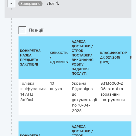
-
Лот 1.
Завершено
-
Позиції
АДРЕСА
ДОСТАВКИ /
КОНКРЕТНА
СТРОК
КІЛЬКІСТЬ
КЛАСИФІКАТОР
НАЗВА
ПОСТАВКИ/
/
ДК 021:2015
КЛ
ПРЕДМЕТА
ВИКОНАННЯ
ОД.ВИМІРУ
(CPV)
ЗАКУПІВЛІ
РОБІТ/
НАДАННЯ
ПОСЛУГ:
Голівка
10
Україна
33136000-2
шліфувальна
штука
Відповідно
Обертові та
14 АГЦ
до
абразивні
8х10х4
документації
інструменти
по 10-04-
2026
АДРЕСА
ДОСТАВКИ /
КОНКРЕТНА
СТРОК