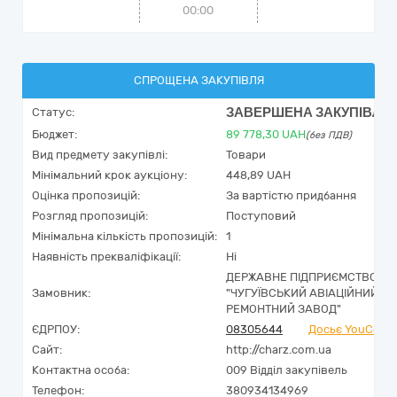
00:00
СПРОЩЕНА ЗАКУПІВЛЯ
ЗАВЕРШЕНА ЗАКУПІВЛЯ
Статус:
Бюджет:
89 778,30
UAH
(без ПДВ)
Вид предмету закупівлі:
Товари
Мінімальний крок аукціону:
448,89 UAH
Оцінка пропозицій:
За вартістю придбання
Розгляд пропозицій:
Поступовий
Мінімальна кількість пропозицій:
1
Наявність прекваліфікації:
Ні
ДЕРЖАВНЕ ПІДПРИЄМСТВО
Замовник:
"ЧУГУЇВСЬКИЙ АВІАЦІЙНИЙ
РЕМОНТНИЙ ЗАВОД"
ЄДРПОУ:
08305644
Досьє YouContr
Сайт:
http://charz.com.ua
Контактна особа:
009 Відділ закупівель
Телефон:
380934134969