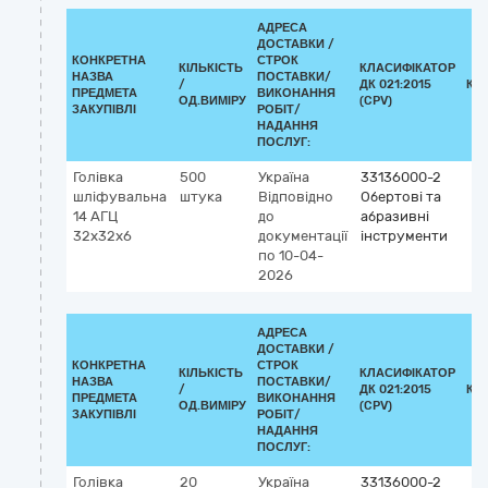
АДРЕСА
ДОСТАВКИ /
КОНКРЕТНА
СТРОК
КІЛЬКІСТЬ
КЛАСИФІКАТОР
НАЗВА
ПОСТАВКИ/
/
ДК 021:2015
КЛ
ПРЕДМЕТА
ВИКОНАННЯ
ОД.ВИМІРУ
(CPV)
ЗАКУПІВЛІ
РОБІТ/
НАДАННЯ
ПОСЛУГ:
Голівка
500
Україна
33136000-2
шліфувальна
штука
Відповідно
Обертові та
14 АГЦ
до
абразивні
32х32х6
документації
інструменти
по 10-04-
2026
АДРЕСА
ДОСТАВКИ /
КОНКРЕТНА
СТРОК
КІЛЬКІСТЬ
КЛАСИФІКАТОР
НАЗВА
ПОСТАВКИ/
/
ДК 021:2015
КЛ
ПРЕДМЕТА
ВИКОНАННЯ
ОД.ВИМІРУ
(CPV)
ЗАКУПІВЛІ
РОБІТ/
НАДАННЯ
ПОСЛУГ:
Голівка
20
Україна
33136000-2