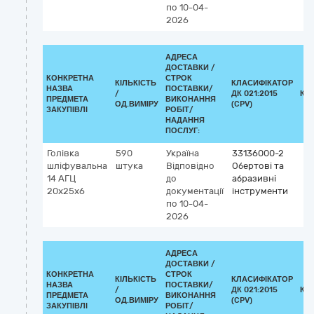
по 10-04-
2026
АДРЕСА
ДОСТАВКИ /
КОНКРЕТНА
СТРОК
КІЛЬКІСТЬ
КЛАСИФІКАТОР
НАЗВА
ПОСТАВКИ/
/
ДК 021:2015
КЛ
ПРЕДМЕТА
ВИКОНАННЯ
ОД.ВИМІРУ
(CPV)
ЗАКУПІВЛІ
РОБІТ/
НАДАННЯ
ПОСЛУГ:
Голівка
590
Україна
33136000-2
шліфувальна
штука
Відповідно
Обертові та
14 АГЦ
до
абразивні
20х25х6
документації
інструменти
по 10-04-
2026
АДРЕСА
ДОСТАВКИ /
КОНКРЕТНА
СТРОК
КІЛЬКІСТЬ
КЛАСИФІКАТОР
НАЗВА
ПОСТАВКИ/
/
ДК 021:2015
КЛ
ПРЕДМЕТА
ВИКОНАННЯ
ОД.ВИМІРУ
(CPV)
ЗАКУПІВЛІ
РОБІТ/