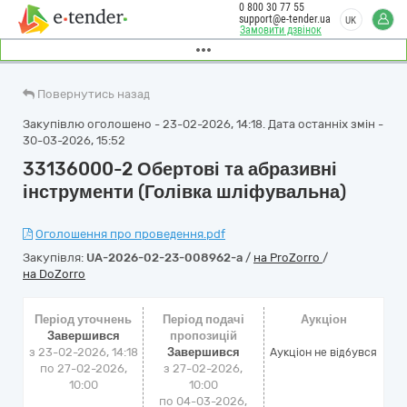
0 800 30 77 55
support@e-tender.ua
UK
Замовити дзвінок
Повернутись назад
Закупівлю оголошено - 23-02-2026, 14:18. Дата останніх змін -
30-03-2026, 15:52
33136000-2 Обертові та абразивні
інструменти (Голівка шліфувальна)
Оголошення про проведення.pdf
Закупівля:
UA-2026-02-23-008962-a
/
на ProZorro
/
на DoZorro
Період уточнень
Період подачі
Аукціон
Завершився
пропозицій
з 23-02-2026, 14:18
Завершився
Аукціон не відбувся
по 27-02-2026,
з 27-02-2026,
10:00
10:00
по 04-03-2026,