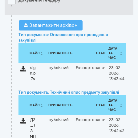
-
Документи тендеру
Завантажити архівом
Тип документа: Оголошення про проведення
закупівлі
ДАТА
ФАЙЛ
ПРИВАТНІСТЬ
СТАН
ТА
ЧАС
sig
публічний
Експортовано:
23-02-
n.p
2026,
7s
13:43:44
Тип документа: Технічний опис предмету закупівлі
ДАТА
ФАЙЛ
ПРИВАТНІСТЬ
СТАН
ТА
ЧАС
Д2
публічний
Експортовано:
23-02-
_Т
2026,
З_
13:42:42
МП