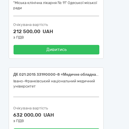
"Міська клінічна лікарня № 11" Одеської міської
ради
Очікувана вартість
212 500,00 UAH
з ПДВ
Дивитись
ДК 021:2015 33190000-8 «Медичне обладнання та вироби медичного призначення різні» Операційний стіл з механіко-гідравлічним приводом “МТ300”, ноші медичні, столик маніпуляційний СТ-М-Е, кушетка оглядова КС, столик сповивальний СП-Р, ширма Ш-1, шафа ШМ-М-С., аптечний набір (тактичний рюкзак) військового медика (з турнікетами), медична сумка парамедика, світильник хірургічний, опромінювач фізіотерапевтичний ОФП-02, Набір таблиць для перевірки зору АР-1М (апарат Ротта) CPV code 33190000-8 Медичне обладнання та вироби медичного призначення різні (Медичне обладнання)
Івано-Франківський національний медичний
університет
Очікувана вартість
632 000,00 UAH
з ПДВ