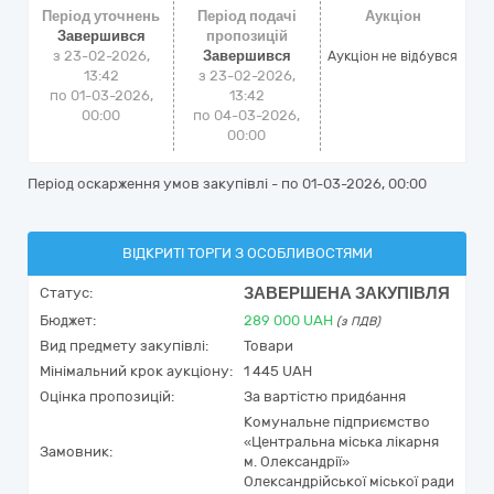
Період уточнень
Період подачі
Аукціон
Завершився
пропозицій
з 23-02-2026,
Завершився
Аукціон не відбувся
13:42
з 23-02-2026,
по 01-03-2026,
13:42
00:00
по 04-03-2026,
00:00
Період оскарження умов закупівлі - по
01-03-2026, 00:00
ВІДКРИТІ ТОРГИ З ОСОБЛИВОСТЯМИ
ЗАВЕРШЕНА ЗАКУПІВЛЯ
Статус:
Бюджет:
289 000
UAH
(з ПДВ)
Вид предмету закупівлі:
Товари
Мінімальний крок аукціону:
1 445 UAH
Оцінка пропозицій:
За вартістю придбання
Комунальне підприємство
«Центральна міська лікарня
Замовник:
м. Олександрії»
Олександрійської міської ради