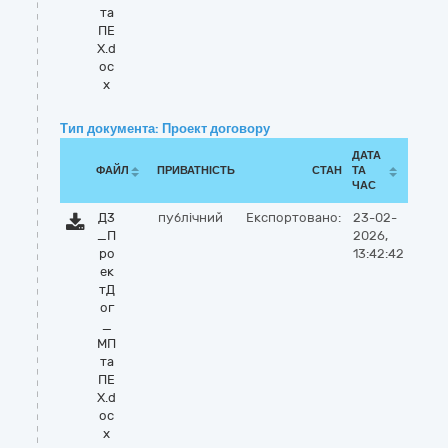
та
ПЕ
Х.d
oc
x
Тип документа: Проект договору
ДАТА
ФАЙЛ
ПРИВАТНІСТЬ
СТАН
ТА
ЧАС
Д3
публічний
Експортовано:
23-02-
_П
2026,
ро
13:42:42
ек
тД
ог
_
МП
та
ПЕ
Х.d
oc
x