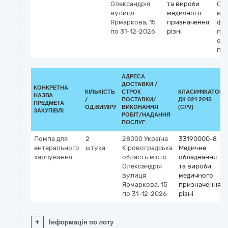
Олександрія
та вироби
Си
вулиця
медичного
мо
Ярмаркова, 15
призначення
фіз
по 31-12-2026
різні
пок
од
пац
АДРЕСА
ДОСТАВКИ /
КОНКРЕТНА
КІЛЬКІСТЬ
СТРОК
КЛАСИФІКАТОР
НАЗВА
/
ПОСТАВКИ/
ДК 021:2015
ПРЕДМЕТА
ОД.ВИМІРУ
ВИКОНАННЯ
(CPV)
ЗАКУПІВЛІ
РОБІТ/НАДАННЯ
ПОСЛУГ:
Помпа для
2
28000
Україна
33190000-8
ентерального
штука
Кіровоградська
Медичне
харчування
область
місто
обладнання
Олександрія
та вироби
вулиця
медичного
Ярмаркова, 15
призначення
по 31-12-2026
різні
+
Інформація по лоту