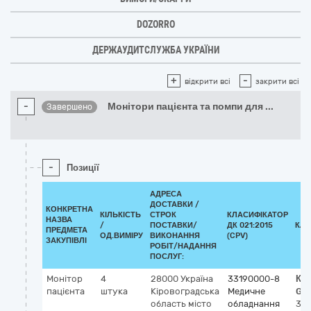
DOZORRO
ДЕРЖАУДИТСЛУЖБА УКРАЇНИ
+
-
відкрити всі
закрити всі
-
Монітори пацієнта та помпи для
...
Завершено
-
Позиції
АДРЕСА
ДОСТАВКИ /
КОНКРЕТНА
КІЛЬКІСТЬ
СТРОК
КЛАСИФІКАТОР
НАЗВА
/
ПОСТАВКИ/
ДК 021:2015
КЛА
ПРЕДМЕТА
ОД.ВИМІРУ
ВИКОНАННЯ
(CPV)
ЗАКУПІВЛІ
РОБІТ/НАДАННЯ
ПОСЛУГ:
Монітор
4
28000
Україна
33190000-8
Кл
пацієнта
штука
Кіровоградська
Медичне
GM
область
місто
обладнання
33