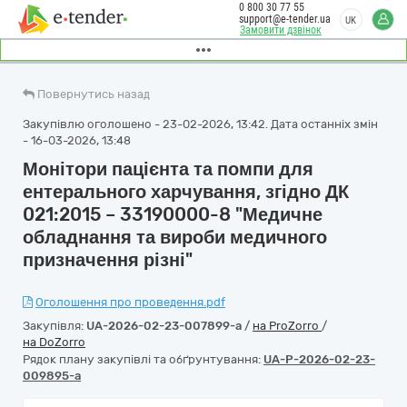
0 800 30 77 55
support@e-tender.ua
UK
Замовити дзвінок
Повернутись назад
Закупівлю оголошено - 23-02-2026, 13:42. Дата останніх змін
- 16-03-2026, 13:48
Монітори пацієнта та помпи для
ентерального харчування, згідно ДК
021:2015 – 33190000-8 "Медичне
обладнання та вироби медичного
призначення різні"
Оголошення про проведення.pdf
Закупівля:
UA-2026-02-23-007899-a
/
на ProZorro
/
на DoZorro
Рядок плану закупівлі та обґрунтування:
UA-P-2026-02-23-
009895-a