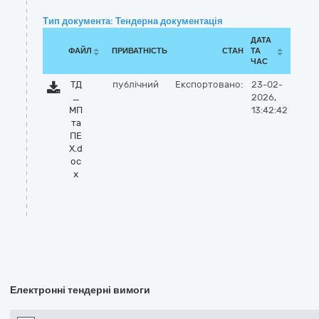
Тип документа: Тендерна документація
ДАТА
ФАЙЛ
ПРИВАТНІСТЬ
СТАН
ТА
ЧАС
ТД
публічний
Експортовано:
23-02-
_
2026,
МП
13:42:42
та
ПЕ
Х.d
oc
x
Електронні тендерні вимоги