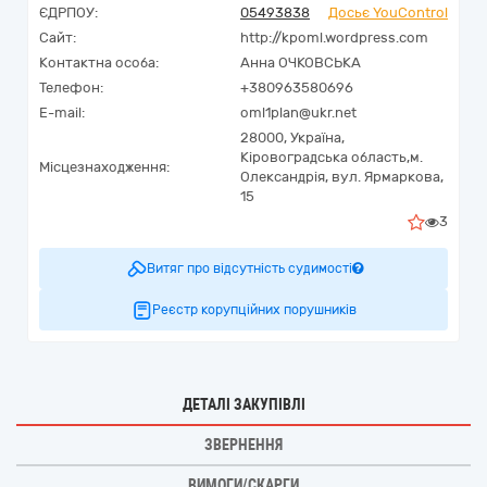
ЄДРПОУ:
05493838
Досьє YouControl
Сайт:
http://kpoml.wordpress.com
Контактна особа:
Анна ОЧКОВСЬКА
Телефон:
+380963580696
E-mail:
oml1plan@ukr.net
28000,
Україна
,
Кіровоградська область,
м.
Місцезнаходження:
Олександрія,
вул. Ярмаркова,
15
3
Витяг про відсутність судимості
Реєстр корупційних порушників
ДЕТАЛІ ЗАКУПІВЛІ
ЗВЕРНЕННЯ
ВИМОГИ/СКАРГИ