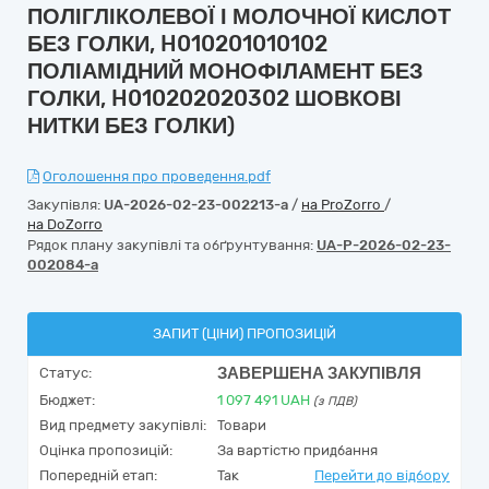
ПОЛІГЛІКОЛЕВОЇ І МОЛОЧНОЇ КИСЛОТ
БЕЗ ГОЛКИ, H010201010102
ПОЛІАМІДНИЙ МОНОФІЛАМЕНТ БЕЗ
ГОЛКИ, H010202020302 ШОВКОВІ
НИТКИ БЕЗ ГОЛКИ)
Оголошення про проведення.pdf
Закупівля:
UA-2026-02-23-002213-a
/
на ProZorro
/
на DoZorro
Рядок плану закупівлі та обґрунтування:
UA-P-2026-02-23-
002084-a
ЗАПИТ (ЦІНИ) ПРОПОЗИЦІЙ
ЗАВЕРШЕНА ЗАКУПІВЛЯ
Статус:
Бюджет:
1 097 491
UAH
(з ПДВ)
Вид предмету закупівлі:
Товари
Оцінка пропозицій:
За вартістю придбання
Попередній етап:
Так
Перейти до відбору