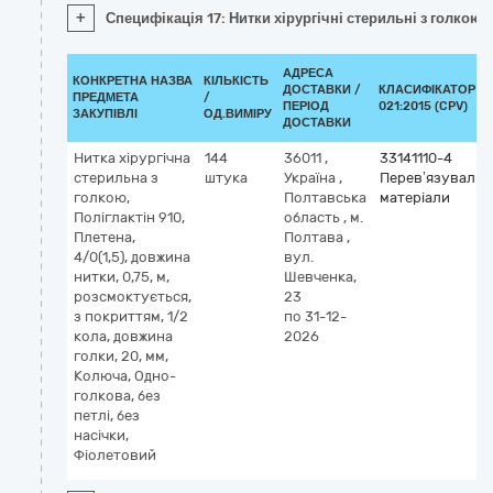
+
Специфікація 17: Нитки хірургічні стерильні з голкою: 
АДРЕСА
КОНКРЕТНА НАЗВА
КІЛЬКІСТЬ
ДОСТАВКИ /
КЛАСИФІКАТОР Д
ПРЕДМЕТА
/
ПЕРІОД
021:2015 (CPV)
ЗАКУПІВЛІ
ОД.ВИМІРУ
ДОСТАВКИ
Нитка хірургічна
144
36011
,
33141110-4
стерильна з
штука
Україна
,
Перев’язувальн
голкою,
Полтавська
матеріали
Поліглактін 910,
область
,
м.
Плетена,
Полтава
,
4/0(1,5), довжина
вул.
нитки, 0,75, м,
Шевченка,
розсмоктується,
23
з покриттям, 1/2
по 31-12-
кола, довжина
2026
голки, 20, мм,
Колюча, Одно-
голкова, без
петлі, без
насічки,
Фіолетовий