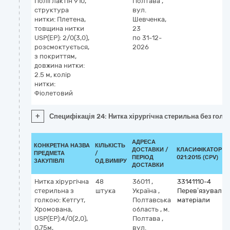
Поліглактін 910,
Полтава
,
структура
вул.
нитки: Плетена,
Шевченка,
товщина нитки
23
USP(EP): 2/0(3,0),
по 31-12-
розсмоктується,
2026
з покриттям,
довжина нитки:
2.5 м, колір
нитки:
Фіолетовий
+
Специфікація 24: Нитка хірургічна стерильна без голки
АДРЕСА
КОНКРЕТНА НАЗВА
КІЛЬКІСТЬ
ДОСТАВКИ /
КЛАСИФІКАТОР Д
ПРЕДМЕТА
/
ПЕРІОД
021:2015 (CPV)
ЗАКУПІВЛІ
ОД.ВИМІРУ
ДОСТАВКИ
Нитка хірургічна
48
36011
,
33141110-4
стерильна з
штука
Україна
,
Перев’язувальн
голкою: Кетгут,
Полтавська
матеріали
Хромована,
область
,
м.
USP(EP):4/0(2,0),
Полтава
,
0,75м,
вул.