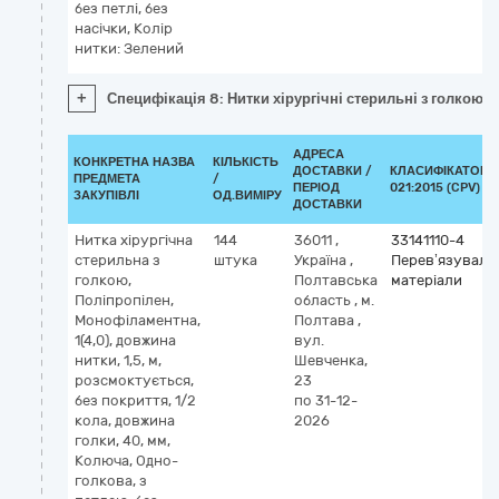
без петлі, без
насічки, Колір
нитки: Зелений
+
Специфікація 8: Нитки хірургічні стерильні з голкою: П
АДРЕСА
КОНКРЕТНА НАЗВА
КІЛЬКІСТЬ
ДОСТАВКИ /
КЛАСИФІКАТОР 
ПРЕДМЕТА
/
ПЕРІОД
021:2015 (CPV)
ЗАКУПІВЛІ
ОД.ВИМІРУ
ДОСТАВКИ
Нитка хірургічна
144
36011
,
33141110-4
стерильна з
штука
Україна
,
Перев’язуваль
голкою,
Полтавська
матеріали
Поліпропілен,
область
,
м.
Монофіламентна,
Полтава
,
1(4,0), довжина
вул.
нитки, 1,5, м,
Шевченка,
розсмоктується,
23
без покриття, 1/2
по 31-12-
кола, довжина
2026
голки, 40, мм,
Колюча, Одно-
голкова, з