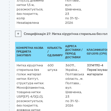
3/0(3,0), довжина
Полтава
,
нитки 1,5 м,
вул.
розсмоктується,
Шевченка,
без покриття,
23
колір
по 31-12-
Незабарвлена
2026
+
Специфікація 27: Нитка хірургічна стерильна без голки
АДРЕСА
КОНКРЕТНА НАЗВА
КІЛЬКІСТЬ
ДОСТАВКИ /
КЛАСИФІКАТОР 
ПРЕДМЕТА
/
ПЕРІОД
021:2015 (CPV)
ЗАКУПІВЛІ
ОД.ВИМІРУ
ДОСТАВКИ
Нитка хірургічна
600
36011
,
33141110-4
стерильна без
штука
Україна
,
Перев’язуваль
голки: матеріал
Полтавська
матеріали
нитки: Кетгут,
область
,
м.
структура нитки:
Полтава
,
Монофіламентна,
вул.
товщина нитки
Шевченка,
USP(EP): 4/0(2,0),
23
розсмоктується,
по 31-12-
без покриття,
2026
довжина нитки: