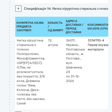
+
Специфікація 14: Нитка хірургічна стерильна з голкою:
АДРЕСА
КОНКРЕТНА НАЗВА
КІЛЬКІСТЬ
ДОСТАВКИ /
КЛАСИФІКАТОР 
ПРЕДМЕТА
/
ПЕРІОД
021:2015 (CPV)
ЗАКУПІВЛІ
ОД.ВИМІРУ
ДОСТАВКИ
Нитка хірургічна
72
36011
,
33141110-4
стерильна з
штука
Україна
,
Перев’язуваль
голкою:
Полтавська
матеріали
Поліпропілен,
область
,
м.
Монофіламентна,
Полтава
,
USP(EP):6/0(0,7),
вул.
0,75м, не
Шевченка,
розсмоктується,
23
без покриття, 3/8
по 31-12-
кола, Довжина
2026
голки: 13мм,
Колюча, Двох-
голкова, без
петлі, без насічки,
Синій