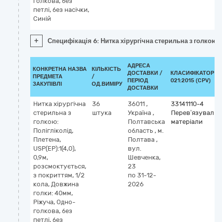
голкова, без
петлі, без насічки,
Синій
+
Специфікація 6: Нитка хірургічна стерильна з голкою: 
АДРЕСА
КОНКРЕТНА НАЗВА
КІЛЬКІСТЬ
ДОСТАВКИ /
КЛАСИФІКАТОР Д
ПРЕДМЕТА
/
ПЕРІОД
021:2015 (CPV)
ЗАКУПІВЛІ
ОД.ВИМІРУ
ДОСТАВКИ
Нитка хірургічна
36
36011
,
33141110-4
стерильна з
штука
Україна
,
Перев’язувальн
голкою:
Полтавська
матеріали
Полігліколід,
область
,
м.
Плетена,
Полтава
,
USP(EP):1(4,0),
вул.
0,9м,
Шевченка,
розсмоктується,
23
з покриттям, 1/2
по 31-12-
кола, Довжина
2026
голки: 40мм,
Ріжуча, Одно-
голкова, без
петлі, без