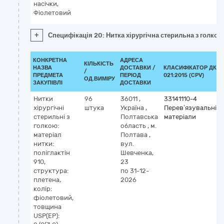
насічки,
Фіолетовий
+
Специфікація 20: Нитка хірургічна стерильна з голкою, 
КОНКРЕТНА
АДРЕСА
КІЛЬКІСТЬ
НАЗВА
ДОСТАВКИ /
КЛАСИФІКАТОР ДК
/
ПРЕДМЕТА
ПЕРІОД
021:2015 (CPV)
ОД.ВИМІРУ
ЗАКУПІВЛІ
ДОСТАВКИ
Нитки
96
36011
,
33141110-4
хірургічні
штука
Україна
,
Перев’язувальні
стерильні з
Полтавська
матеріали
голкою:
область
,
м.
матеріал
Полтава
,
нитки:
вул.
поліглактін
Шевченка,
910,
23
структура:
по 31-12-
плетена,
2026
колір:
фіолетовий,
товщина
USP(EP):