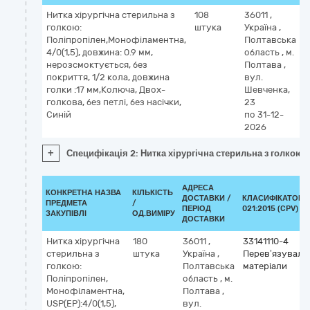
Нитка хірургічна стерильна з
108
36011
,
3
голкою:
штука
Україна
,
П
Поліпропілен,Монофіламентна,
Полтавська
м
4/0(1,5), довжина: 0.9 мм,
область
,
м.
нерозсмоктується, без
Полтава
,
покриття, 1/2 кола, довжина
вул.
голки :17 мм,Колюча, Двох-
Шевченка,
голкова, без петлі, без насічки,
23
Синій
по 31-12-
2026
+
Специфікація 2: Нитка хірургічна стерильна з голкою: 
АДРЕСА
КОНКРЕТНА НАЗВА
КІЛЬКІСТЬ
ДОСТАВКИ /
КЛАСИФІКАТОР 
ПРЕДМЕТА
/
ПЕРІОД
021:2015 (CPV)
ЗАКУПІВЛІ
ОД.ВИМІРУ
ДОСТАВКИ
Нитка хірургічна
180
36011
,
33141110-4
стерильна з
штука
Україна
,
Перев’язуваль
голкою:
Полтавська
матеріали
Поліпропілен,
область
,
м.
Монофіламентна,
Полтава
,
USP(EP):4/0(1,5),
вул.