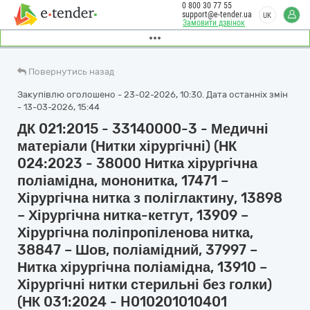
0 800 30 77 55
support@e-tender.ua
UK
Замовити дзвінок
Повернутись назад
Закупівлю оголошено - 23-02-2026, 10:30. Дата останніх змін
- 13-03-2026, 15:44
ДК 021:2015 - 33140000-3 - Медичні
матеріали (Нитки хірургічні) (НК
024:2023 - 38000 Нитка хірургічна
поліамідна, мононитка, 17471 –
Хірургічна нитка з поліглактину, 13898
– Хірургічна нитка-кетгут, 13909 –
Хірургічна поліпропіленова нитка,
38847 – Шов, поліамідний, 37997 –
Нитка хірургічна поліамідна, 13910 –
Хірургічні нитки стерильні без голки)
(НК 031:2024 - H010201010401