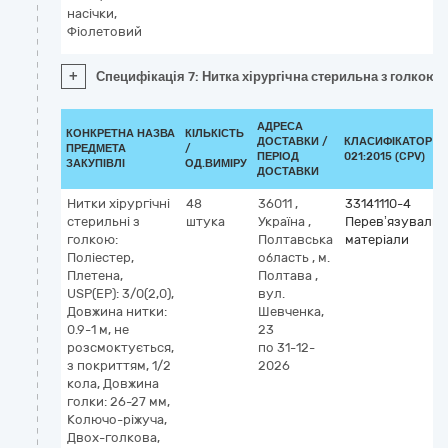
насічки,
Фіолетовий
+
Специфікація 7: Нитка хірургічна стерильна з голкою: П
АДРЕСА
КОНКРЕТНА НАЗВА
КІЛЬКІСТЬ
ДОСТАВКИ /
КЛАСИФІКАТОР Д
ПРЕДМЕТА
/
ПЕРІОД
021:2015 (CPV)
ЗАКУПІВЛІ
ОД.ВИМІРУ
ДОСТАВКИ
Нитки хірургічні
48
36011
,
33141110-4
стерильні з
штука
Україна
,
Перев’язувальн
голкою:
Полтавська
матеріали
Поліестер,
область
,
м.
Плетена,
Полтава
,
USP(EP): 3/0(2,0),
вул.
Довжина нитки:
Шевченка,
0.9-1 м, не
23
розсмоктується,
по 31-12-
з покриттям, 1/2
2026
кола, Довжина
голки: 26-27 мм,
Колючо-ріжуча,
Двох-голкова,