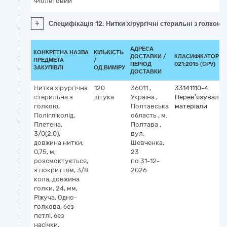
Фіолетовий
+
Специфікація 12: Нитки хірургічні стерильні з голкою:
АДРЕСА
КОНКРЕТНА НАЗВА
КІЛЬКІСТЬ
ДОСТАВКИ /
КЛАСИФІКАТОР Д
ПРЕДМЕТА
/
ПЕРІОД
021:2015 (CPV)
ЗАКУПІВЛІ
ОД.ВИМІРУ
ДОСТАВКИ
Нитка хірургічна
120
36011
,
33141110-4
стерильна з
штука
Україна
,
Перев’язувальн
голкою,
Полтавська
матеріали
Полігліколід,
область
,
м.
Плетена,
Полтава
,
3/0(2,0),
вул.
довжина нитки,
Шевченка,
0,75, м,
23
розсмоктується,
по 31-12-
з покриттям, 3/8
2026
кола, довжина
голки, 24, мм,
Ріжуча, Одно-
голкова, без
петлі, без
насічки,