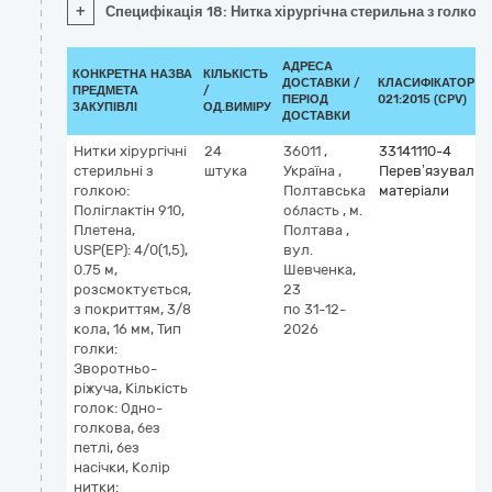
+
Специфікація 18: Нитка хірургічна стерильна з голкою, 
АДРЕСА
КОНКРЕТНА НАЗВА
КІЛЬКІСТЬ
ДОСТАВКИ /
КЛАСИФІКАТОР Д
ПРЕДМЕТА
/
ПЕРІОД
021:2015 (CPV)
ЗАКУПІВЛІ
ОД.ВИМІРУ
ДОСТАВКИ
Нитки хірургічні
24
36011
,
33141110-4
стерильні з
штука
Україна
,
Перев’язувальн
голкою:
Полтавська
матеріали
Поліглактін 910,
область
,
м.
Плетена,
Полтава
,
USP(EP): 4/0(1,5),
вул.
0.75 м,
Шевченка,
розсмоктується,
23
з покриттям, 3/8
по 31-12-
кола, 16 мм, Тип
2026
голки:
Зворотньо-
ріжуча, Кількість
голок: Одно-
голкова, без
петлі, без
насічки, Колір
нитки: