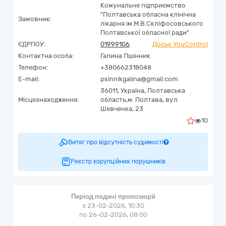
Комунальне підприємство
"Полтавська обласна клінічна
Замовник:
лікарня ім.М.В.Скліфосовського
Полтавської обласної ради"
ЄДРПОУ:
01999106
Досьє YouControl
Контактна особа:
Галина Пшінник
Телефон:
+380662318048
E-mail:
psinnikgalina@gmail.com
36011,
Україна
,
Полтавська
Місцезнаходження:
область,
м. Полтава,
вул.
Шевченка, 23
10
Витяг про відсутність судимості
Реєстр корупційних порушників
Період подачі пропозицій
з 23-02-2026, 10:30
по 26-02-2026, 08:00