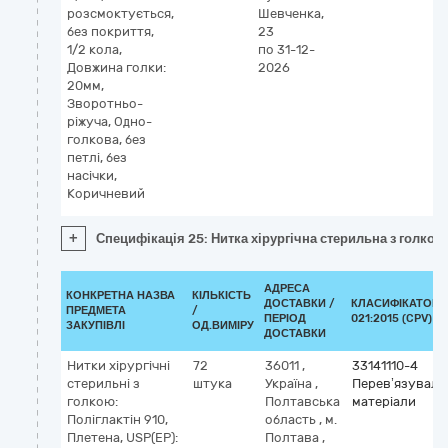
розсмоктується,
Шевченка,
без покриття,
23
1/2 кола,
по 31-12-
Довжина голки:
2026
20мм,
Зворотньо-
ріжуча, Одно-
голкова, без
петлі, без
насічки,
Коричневий
+
Специфікація 25: Нитка хірургічна стерильна з голкою:
АДРЕСА
КОНКРЕТНА НАЗВА
КІЛЬКІСТЬ
ДОСТАВКИ /
КЛАСИФІКАТОР 
ПРЕДМЕТА
/
ПЕРІОД
021:2015 (CPV)
ЗАКУПІВЛІ
ОД.ВИМІРУ
ДОСТАВКИ
Нитки хірургічні
72
36011
,
33141110-4
стерильні з
штука
Україна
,
Перев’язуваль
голкою:
Полтавська
матеріали
Поліглактін 910,
область
,
м.
Плетена, USP(EP):
Полтава
,