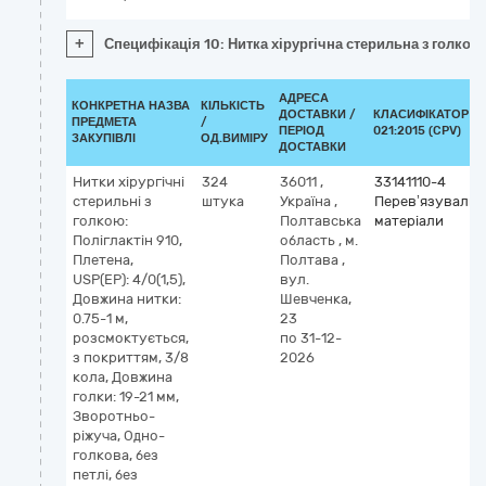
+
Специфікація 10: Нитка хірургічна стерильна з голкою:
АДРЕСА
КОНКРЕТНА НАЗВА
КІЛЬКІСТЬ
ДОСТАВКИ /
КЛАСИФІКАТОР Д
ПРЕДМЕТА
/
ПЕРІОД
021:2015 (CPV)
ЗАКУПІВЛІ
ОД.ВИМІРУ
ДОСТАВКИ
Нитки хірургічні
324
36011
,
33141110-4
стерильні з
штука
Україна
,
Перев’язувальн
голкою:
Полтавська
матеріали
Поліглактін 910,
область
,
м.
Плетена,
Полтава
,
USP(EP): 4/0(1,5),
вул.
Довжина нитки:
Шевченка,
0.75-1 м,
23
розсмоктується,
по 31-12-
з покриттям, 3/8
2026
кола, Довжина
голки: 19-21 мм,
Зворотньо-
ріжуча, Одно-
голкова, без
петлі, без