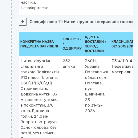
насічки,
Незабарвлена
+
Специфікація 11: Нитки хірургічні стерильні з голкою: 
АДРЕСА
КІЛЬКІСТЬ
КОНКРЕТНА НАЗВА
ДОСТАВКИ /
КЛАСИФІКАТОР
/
ПРЕДМЕТА ЗАКУПІВЛІ
ПЕРІОД
021:2015 (CPV)
ОД.ВИМІРУ
ДОСТАВКИ
Нитки хірургічні
252
36011
,
33141110-4
стерильні з
штука
Україна
,
Перев’язувал
голкою:Поліглактін
Полтавська
матеріали
910 плюс, Плетена,
область
,
м.
USP(EP):3/0(2,0),
Полтава
,
Стерильність,
вул.
Довжина нитки: 0.7
Шевченка,
м, розсмоктується,
23
з покриттям, 3/8
по 31-12-
кола, Довжина
2026
голки: 24.0 мм,
Зворотньо-ріжуча,
Одно-голкова, без
петлі, без насічки,