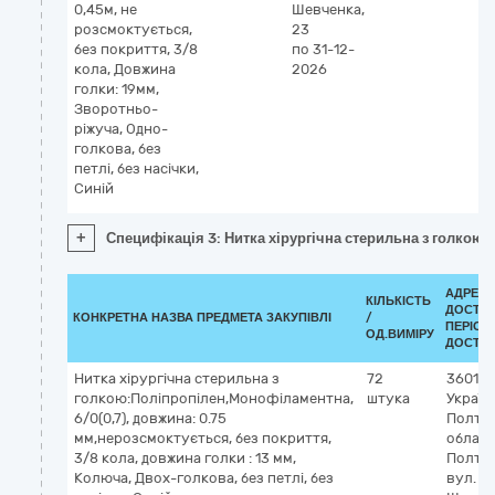
0,45м, не
Шевченка,
розсмоктується,
23
без покриття, 3/8
по 31-12-
кола, Довжина
2026
голки: 19мм,
Зворотньо-
ріжуча, Одно-
голкова, без
петлі, без насічки,
Синій
+
Специфікація 3: Нитка хірургічна стерильна з голкою: 
АДРЕС
КІЛЬКІСТЬ
ДОСТАВ
КОНКРЕТНА НАЗВА ПРЕДМЕТА ЗАКУПІВЛІ
/
ПЕРІОД
ОД.ВИМІРУ
ДОСТА
Нитка хірургічна стерильна з
72
36011
,
голкою:Поліпропілен,Монофіламентна,
штука
Україн
6/0(0,7), довжина: 0.75
Полта
мм,нерозсмоктується, без покриття,
облас
3/8 кола, довжина голки : 13 мм,
Полта
Колюча, Двох-голкова, без петлі, без
вул.