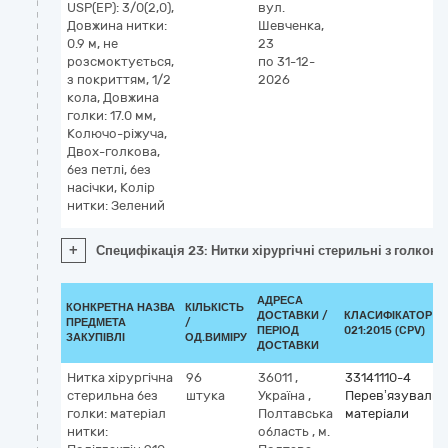
USP(EP): 3/0(2,0),
вул.
Довжина нитки:
Шевченка,
0.9 м, не
23
розсмоктується,
по 31-12-
з покриттям, 1/2
2026
кола, Довжина
голки: 17.0 мм,
Колючо-ріжуча,
Двох-голкова,
без петлі, без
насічки, Колір
нитки: Зелений
+
Специфікація 23: Нитки хірургічні стерильні з голкою: 
АДРЕСА
КОНКРЕТНА НАЗВА
КІЛЬКІСТЬ
ДОСТАВКИ /
КЛАСИФІКАТОР Д
ПРЕДМЕТА
/
ПЕРІОД
021:2015 (CPV)
ЗАКУПІВЛІ
ОД.ВИМІРУ
ДОСТАВКИ
Нитка хірургічна
96
36011
,
33141110-4
стерильна без
штука
Україна
,
Перев’язувальн
голки: матеріал
Полтавська
матеріали
нитки:
область
,
м.