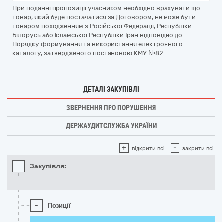
При поданні пропозиції учасником необхідно врахувати що
товар, який буде постачатися за Договором, не може бути
товаром походженням з Російської Федерації, Республіки
Білорусь або Ісламської Республіки Іран відповідно до
Порядку формування та використання електронного
каталогу, затвердженого постановою КМУ №82
ДЕТАЛІ ЗАКУПІВЛІ
ЗВЕРНЕННЯ ПРО ПОРУШЕННЯ
ДЕРЖАУДИТСЛУЖБА УКРАЇНИ
+
-
відкрити всі
закрити всі
-
Закупівля:
-
Позиції