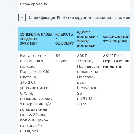
Незабарвлена
+
Специфікація 19: Нитки хірургічні стерильні з голкою: 
АДРЕСА
КОНКРЕТНА НАЗВА
КІЛЬКІСТЬ
ДОСТАВКИ /
КЛАСИФІКАТОР Д
ПРЕДМЕТА
/
ПЕРІОД
021:2015 (CPV)
ЗАКУПІВЛІ
ОД.ВИМІРУ
ДОСТАВКИ
Нитка хірургічна
84
36011
,
33141110-4
стерильна з
штука
Україна
,
Перев’язувальн
голкою,
Полтавська
матеріали
Поліглактін 910,
область
,
м.
Плетена,
Полтава
,
3/0(2,0),
вул.
довжина нитки,
Шевченка,
0,75, м,
23
розсмоктується,
по 31-12-
з покриттям, 1/2
2026
кола, довжина
голки, 20, мм,
Колюча, Одно-
голкова, без
петлі, без