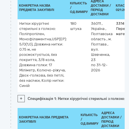
АДРЕСА
КІЛЬКІСТЬ
КОНКРЕТНА НАЗВА
ДОСТАВКИ /
КЛАСИФ
/
ПРЕДМЕТА ЗАКУПІВЛІ
ПЕРІОД
021:201
ОД.ВИМІРУ
ДОСТАВКИ
Нитки хірургічні
180
36011
,
331411
стерильні з голкою:
штука
Україна
,
Перев’
Поліпропілен,
Полтавська
матері
Монофіламентна,USP(EP):
область
,
м.
5/0(1,0), Довжина нитки:
Полтава
,
0.75 м, не
вул.
розсмоктується, без
Шевченка,
покриття, 3/8 кола,
23
Довжина голки: 17
по 31-12-
Міліметр, Колючо-ріжуча,
2026
Двох-голкова, без петлі,
без насічки, Колір нитки:
Синій
+
Специфікація 1: Нитки хірургічні стерильні з голкою: 
АДРЕСА
КІЛЬКІСТЬ
КОНКРЕТНА НАЗВА ПРЕДМЕТА
ДОСТАВКИ /
К
/
ЗАКУПІВЛІ
ПЕРІОД
0
ОД.ВИМІРУ
ДОСТАВКИ