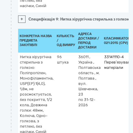
петлею, без
насічки, Синій
+
Специфікація 9: Нитка хірургічна стерильна з голкою, 
АДРЕСА
КОНКРЕТНА НАЗВА
КІЛЬКІСТЬ
ДОСТАВКИ /
КЛАСИФІКАТОР 
ПРЕДМЕТА
/
ПЕРІОД
021:2015 (CPV)
ЗАКУПІВЛІ
ОД.ВИМІРУ
ДОСТАВКИ
Нитка хірургічна
96
36011
,
33141110-4
стерильна з
штука
Україна
,
Перев’язуваль
голкою:
Полтавська
матеріали
Поліпропілен,
область
,
м.
Монофіламентна,
Полтава
,
USP(EP):1(4,0),
вул.
1,8м, не
Шевченка,
розсмоктується,
23
без покриття, 1/2
по 31-12-
кола, Довжина
2026
голки: 48мм,
Колюча, Одно-
голкова, з
петлею, без
насічки, Синій