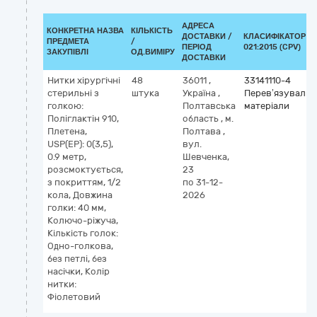
АДРЕСА
КОНКРЕТНА НАЗВА
КІЛЬКІСТЬ
ДОСТАВКИ /
КЛАСИФІКАТОР Д
ПРЕДМЕТА
/
ПЕРІОД
021:2015 (CPV)
ЗАКУПІВЛІ
ОД.ВИМІРУ
ДОСТАВКИ
Нитки хірургічні
48
36011
,
33141110-4
стерильні з
штука
Україна
,
Перев’язувальн
голкою:
Полтавська
матеріали
Поліглактін 910,
область
,
м.
Плетена,
Полтава
,
USP(EP): 0(3,5),
вул.
0.9 метр,
Шевченка,
розсмоктується,
23
з покриттям, 1/2
по 31-12-
кола, Довжина
2026
голки: 40 мм,
Колючо-ріжуча,
Кількість голок:
Одно-голкова,
без петлі, без
насічки, Колір
нитки:
Фіолетовий