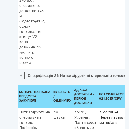
2/0(3,0),
стерильно,
довжина: 0.75
м,
біодеструкція,
одно-
голкова, тип
згину: 1/2
кола,
довжина: 45
мм, тип:
колючо-
ріжуча
+
Специфікація 21: Нитки хірургічні стерильні з голкою: 
АДРЕСА
КОНКРЕТНА НАЗВА
КІЛЬКІСТЬ
ДОСТАВКИ /
КЛАСИФІКАТОР Д
ПРЕДМЕТА
/
ПЕРІОД
021:2015 (CPV)
ЗАКУПІВЛІ
ОД.ВИМІРУ
ДОСТАВКИ
Нитка хірургічна
48
36011
,
33141110-4
стерильна з
штука
Україна
,
Перев’язувальн
голкою:
Полтавська
матеріали
Поліефір,
область
,
м.