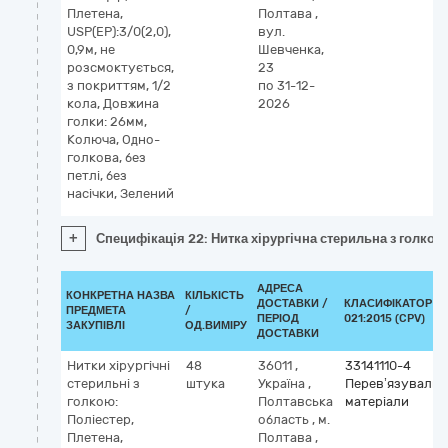
Плетена,
Полтава
,
USP(EP):3/0(2,0),
вул.
0,9м, не
Шевченка,
розсмоктується,
23
з покриттям, 1/2
по 31-12-
кола, Довжина
2026
голки: 26мм,
Колюча, Одно-
голкова, без
петлі, без
насічки, Зелений
+
Специфікація 22: Нитка хірургічна стерильна з голкою:
АДРЕСА
КОНКРЕТНА НАЗВА
КІЛЬКІСТЬ
ДОСТАВКИ /
КЛАСИФІКАТОР Д
ПРЕДМЕТА
/
ПЕРІОД
021:2015 (CPV)
ЗАКУПІВЛІ
ОД.ВИМІРУ
ДОСТАВКИ
Нитки хірургічні
48
36011
,
33141110-4
стерильні з
штука
Україна
,
Перев’язувальн
голкою:
Полтавська
матеріали
Поліестер,
область
,
м.
Плетена,
Полтава
,