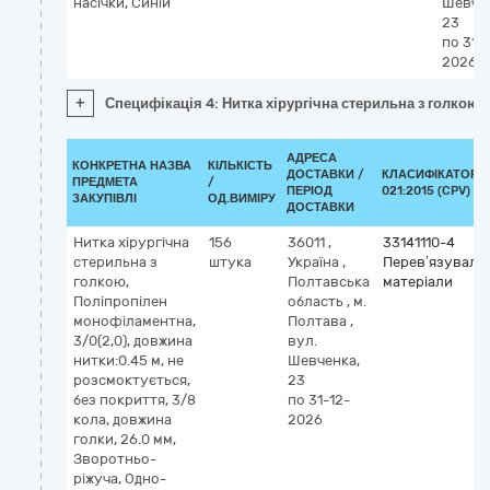
насічки, Синій
Шевчен
23
по 31-
2026
+
Специфікація 4: Нитка хірургічна стерильна з голкою:П
АДРЕСА
КОНКРЕТНА НАЗВА
КІЛЬКІСТЬ
ДОСТАВКИ /
КЛАСИФІКАТОР Д
ПРЕДМЕТА
/
ПЕРІОД
021:2015 (CPV)
ЗАКУПІВЛІ
ОД.ВИМІРУ
ДОСТАВКИ
Нитка хірургічна
156
36011
,
33141110-4
стерильна з
штука
Україна
,
Перев’язувальн
голкою,
Полтавська
матеріали
Поліпропілен
область
,
м.
монофіламентна,
Полтава
,
3/0(2,0), довжина
вул.
нитки:0.45 м, не
Шевченка,
розсмоктується,
23
без покриття, 3/8
по 31-12-
кола, довжина
2026
голки, 26.0 мм,
Зворотньо-
ріжуча, Одно-