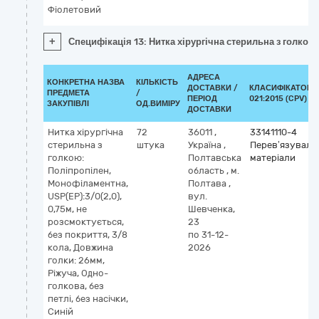
Фіолетовий
+
Специфікація 13: Нитка хірургічна стерильна з голкою, 
АДРЕСА
КОНКРЕТНА НАЗВА
КІЛЬКІСТЬ
ДОСТАВКИ /
КЛАСИФІКАТОР 
ПРЕДМЕТА
/
ПЕРІОД
021:2015 (CPV)
ЗАКУПІВЛІ
ОД.ВИМІРУ
ДОСТАВКИ
Нитка хірургічна
72
36011
,
33141110-4
стерильна з
штука
Україна
,
Перев’язуваль
голкою:
Полтавська
матеріали
Поліпропілен,
область
,
м.
Монофіламентна,
Полтава
,
USP(EP):3/0(2,0),
вул.
0,75м, не
Шевченка,
розсмоктується,
23
без покриття, 3/8
по 31-12-
кола, Довжина
2026
голки: 26мм,
Ріжуча, Одно-
голкова, без
петлі, без насічки,
Синій