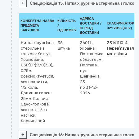
+
Специфікація 15: Нитка хірургічна стерильна з голкою:
АДРЕСА
КОНКРЕТНА НАЗВА
КІЛЬКІСТЬ
ДОСТАВКИ /
КЛАСИФІКАТОР Д
ПРЕДМЕТА
/
ПЕРІОД
021:2015 (CPV)
ЗАКУПІВЛІ
ОД.ВИМІРУ
ДОСТАВКИ
Нитка хірургічна
36
36011
,
33141110-4
стерильна з
штука
Україна
,
Перев’язувальн
голкою: Кетгут,
Полтавська
матеріали
Хромована,
область
,
м.
USP(EP):3/0(3,0),
Полтава
,
0,75м,
вул.
розсмоктується,
Шевченка,
без покриття,
23
1/2 кола,
по 31-12-
Довжина голки:
2026
25мм, Колюча,
Одно-голкова,
без петлі, без
насічки,
Коричневий
+
Специфікація 16: Нитка хірургічна стерильна з голкою: