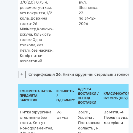
3/0(2,0), 0.75 м,
вул.
розсмоктується,
Шевченка,
без покриття, 1/2
23
кола, Довжина
по 31-12-
голки: 26
2026
Міліметр,Колючо-
ріжуча, Кількість
голок: Одно-
голкова, без
петлі, без насічки,
Колір нитки:
Фіолетовий
+
Специфікація 26: Нитки хірургічні стерильні з голкою: 
АДРЕСА
КОНКРЕТНА НАЗВА
КІЛЬКІСТЬ
ДОСТАВКИ /
КЛАСИФІКАТОР Д
ПРЕДМЕТА
/
ПЕРІОД
021:2015 (CPV)
ЗАКУПІВЛІ
ОД.ВИМІРУ
ДОСТАВКИ
Нитка хірургічна
96
36011
,
33141110-4
стерильна без
штука
Україна
,
Перев’язувальн
голки, Кетгут
Полтавська
матеріали
монофіламентна,
область
,
м.