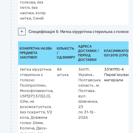
голкова, без
петлі, без
насічки, колір
нитки, Синій
+
Специфікація 5: Нитка хірургічна стерильна з голкою, 
АДРЕСА
КОНКРЕТНА НАЗВА
КІЛЬКІСТЬ
ДОСТАВКИ /
КЛАСИФІКАТОР 
ПРЕДМЕТА
/
ПЕРІОД
021:2015 (CPV)
ЗАКУПІВЛІ
ОД.ВИМІРУ
ДОСТАВКИ
Нитка хірургічна
84
36011
,
33141110-4
стерильна з
штука
Україна
,
Перев’язуваль
голкою:
Полтавська
матеріали
Поліпропілен,
область
,
м.
Монофіламентна,
Полтава
,
USP(EP):3/0(2,0),
вул.
0,9м, не
Шевченка,
розсмоктується,
23
без покриття, 1/2
по 31-12-
кола, Довжина
2026
голки: 26мм,
Колюча, Двох-