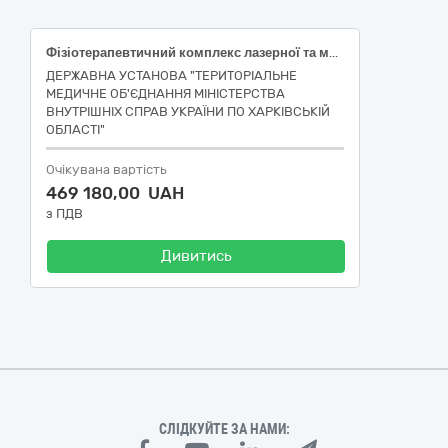
Фізіотерапевтичний комплекс лазерної та магнітної терапії (НК 024:2023: 61186 – Система мультимодальної фізіотерапії. НК 031:2024: Z120602 – Обладнання для фізіотерапії)), код ДК 021:20215, що найбільше відповідає назві номенклатурної позиції предмета закупівлі: 33155000-1 – Фізіотерапевтичні апарати
ДЕРЖАВНА УСТАНОВА "ТЕРИТОРІАЛЬНЕ
МЕДИЧНЕ ОБ'ЄДНАННЯ МІНІСТЕРСТВА
ВНУТРІШНІХ СПРАВ УКРАЇНИ ПО ХАРКІВСЬКІЙ
ОБЛАСТІ"
Очікувана вартість
469 180,00 UAH
з ПДВ
Дивитись
СЛІДКУЙТЕ ЗА НАМИ: