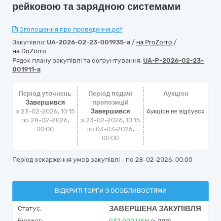
рейковою та зарядною системами
Оголошення про проведення.pdf
Закупівля:
UA-2026-02-23-001935-a
/
на ProZorro
/
на DoZorro
Рядок плану закупівлі та обґрунтування:
UA-P-2026-02-23-
001911-a
Період уточнень
Період подачі
Аукціон
Завершився
пропозицій
з 23-02-2026, 10:15
Завершився
Аукціон не відбувся
по 28-02-2026,
з 23-02-2026, 10:15
00:00
по 03-03-2026,
00:00
Період оскарження умов закупівлі - по
28-02-2026, 00:00
ВІДКРИТІ ТОРГИ З ОСОБЛИВОСТЯМИ
ЗАВЕРШЕНА ЗАКУПІВЛЯ
Статус:
Бюджет:
932 900
UAH