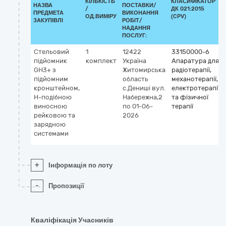
КІЛЬКІСТЬ
КЛАСИФІКАТОР
НАЗВА
ПОСТАВКИ/
/
ДК 021:2015
ПРЕДМЕТА
ВИКОНАННЯ
ОД.ВИМІРУ
(CPV)
ЗАКУПІВЛІ
РОБІТ/
НАДАННЯ
ПОСЛУГ:
Стельовий
1
12422
33150000-6
підйомник
комплект
Україна
Апаратура для
GH3+ з
Житомирська
радіотерапії,
підйомним
область
механотерапії,
кронштейном,
с.Дениші
вул.
електротерапії
Н-подібною
Набережна,2
та фізичної
виносною
по 01-06-
терапії
рейковою та
2026
зарядною
системами
+
Інформація по лоту
-
Пропозиції
Кваліфікація Учасників