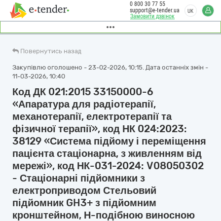
0 800 30 77 55
support@e-tender.ua
UK
Замовити дзвінок
Повернутись назад
Закупівлю оголошено - 23-02-2026, 10:15. Дата останніх змін -
11-03-2026, 10:40
Код ДК 021:2015 33150000-6
«Апаратура для радіотерапії,
механотерапії, електротерапії та
фізичної терапії», код НК 024:2023:
38129 «Система підйому і переміщення
пацієнта стаціонарна, з живленням від
мережі», код НК-031-2024: V08050302
- Стаціонарні підйомники з
електроприводом Стельовий
підйомник GH3+ з підйомним
кронштейном, Н-подібною виносною