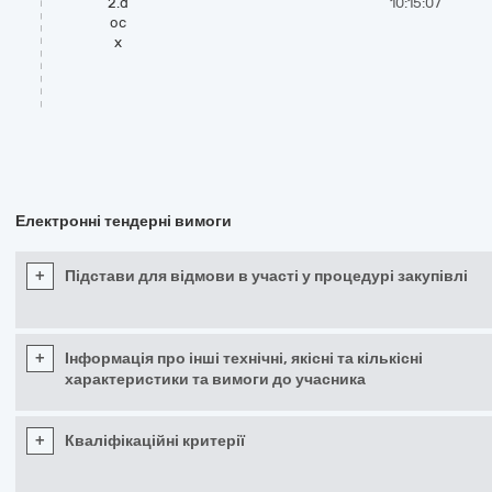
2.d
10:15:07
oc
x
Електронні тендерні вимоги
+
Підстави для відмови в участі у процедурі закупівлі
+
Інформація про інші технічні, якісні та кількісні
характеристики та вимоги до учасника
+
Кваліфікаційні критерії