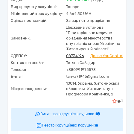
(з ПДВ)
Вид предмету закупівлі:
Товари
Мінімальний крок аукціону:
4 664,50 UAH
Оцінка пропозицій:
За вартістю придбання
Державна установа
"Територіальне медичне
Замовник:
об'єднання Міністерства
внутрішніх справ України по
Житомирській області"
ЄДРПОУ:
08734196
Досьє YouControl
Контактна особа:
Тетяна Сабадир
Телефон:
+380991975573
E-mail:
tanya71945@gmail.com
10014,
Україна
,
Житомирська
Місцезнаходження:
область,
м. Житомир,
вул.
Професора Кравченка, 2
3
Витяг про відсутність судимості
Реєстр корупційних порушників