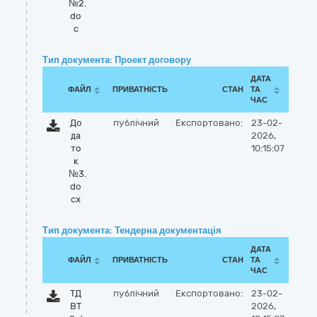
№2.
do
c
Тип документа: Проект договору
ДАТА
ФАЙЛ
ПРИВАТНІСТЬ
СТАН
ТА
ЧАС
До
публічний
Експортовано:
23-02-
да
2026,
то
10:15:07
к
№3.
do
cx
Тип документа: Тендерна документація
ДАТА
ФАЙЛ
ПРИВАТНІСТЬ
СТАН
ТА
ЧАС
ТД
публічний
Експортовано:
23-02-
ВТ
2026,