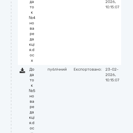
да
2026,
то
10:15:07
к
№4
но
ва
ре
да
кці
я.d
oc
x
До
публічний
Експортовано:
23-02-
да
2026,
то
10:15:07
к
№5
но
ва
ре
да
кці
я.d
oc