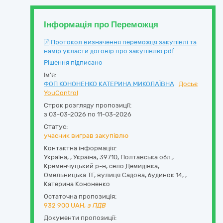
Інформація про Переможця
Протокол визначення переможця закупівлі та
намір укласти договір про закупівлю.pdf
Рішення підписано
Ім'я:
ФОП КОНОНЕНКО КАТЕРИНА МИКОЛАЇВНА
Досьє
YouControl
Строк розгляду пропозиції:
з 03-03-2026 по 11-03-2026
Статус:
учасник виграв закупівлю
Контактна інформація:
Україна
,
,
Україна, 39710, Полтавська обл.,
Кременчуцький р-н, село Демидівка,
Омельницька ТГ, вулиця Садова, будинок 14
,
,
Катерина Кононенко
Остаточна пропозиція:
932 900
UAH,
з ПДВ
Документи пропозиції: