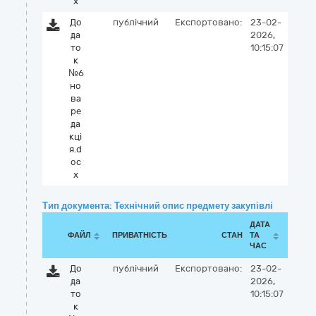
x
До
публічний
Експортовано:
23-02-
да
2026,
то
10:15:07
к
№6
но
ва
ре
да
кці
я.d
oc
x
Тип документа: Технічний опис предмету закупівлі
ДАТА
ФАЙЛ
ПРИВАТНІСТЬ
СТАН
ТА
ЧАС
До
публічний
Експортовано:
23-02-
да
2026,
то
10:15:07
к