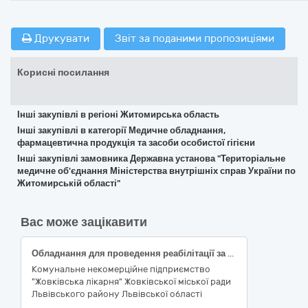
Друкувати
Звіт за поданими пропозиціями
Корисні посилання
Інші закупівлі в регіоні Житомирська область
Інші закупівлі в категорії Медичне обладнання,
фармацевтична продукція та засоби особистої гігієни
Інші закупівлі замовника Державна установа "Територіальне
медичне об'єднання Міністерства внутрішніх справ України по
Житомирській області"
Вас може зацікавити
Обладнання для проведення реабілітації за кодом ДК 021:2015: 33150000-6 – Апаратура для радіотерапії, механотерапії, електротерапії та фізичної терапії
Комунальне некомерційне підприємство
"Жовківська лікарня" Жовківської міської ради
Львівського району Львівської області