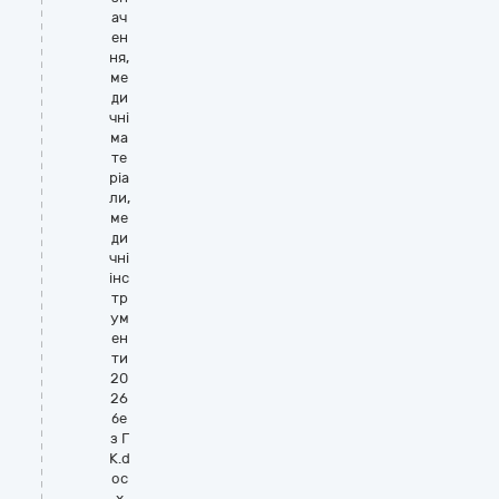
ач
ен
ня,
ме
ди
чні
ма
те
ріа
ли,
ме
ди
чні
інс
тр
ум
ен
ти
20
26
бе
з Г
К.d
oc
x