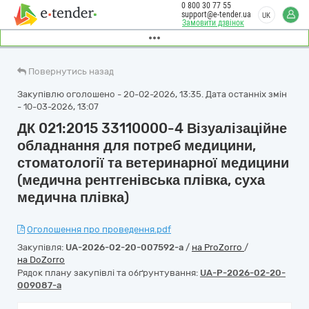
0 800 30 77 55
support@e-tender.ua
UK
Замовити дзвінок
Повернутись назад
Закупівлю оголошено - 20-02-2026, 13:35. Дата останніх змін
- 10-03-2026, 13:07
ДК 021:2015 33110000-4 Візуалізаційне
обладнання для потреб медицини,
стоматології та ветеринарної медицини
(медична рентгенівська плівка, суха
медична плівка)
Оголошення про проведення.pdf
Закупівля:
UA-2026-02-20-007592-a
/
на ProZorro
/
на DoZorro
Рядок плану закупівлі та обґрунтування:
UA-P-2026-02-20-
009087-a