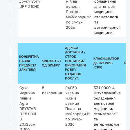
друку Sony
м.Київ
обладнання
UPP-210HD
вулиця
для потреб
Платона
медицини,
Майбороди,19
стоматології
по 31-12-
та
2026
ветеринарної
медицини
АДРЕСА
ДОСТАВКИ /
КОНКРЕТНА
СТРОК
КЛАСИФІКАТОР
НАЗВА
КІЛЬКІСТЬ /
ПОСТАВКИ/
ДК 021:2015
КЛ
ПРЕДМЕТА
ОД.ВИМІРУ
ВИКОНАННЯ
(CPV)
ЗАКУПІВЛІ
РОБІТ/
НАДАННЯ
ПОСЛУГ:
Суха
5
04050
33110000-4
медична
паковання
Україна
Візуалізаційне
плівка
м.Київ
обладнання
Agfa
вулиця
для потреб
DRYSTAR
Платона
медицини,
DT 5.000I
Майбороди,19
стоматології
B
по 31-12-
та
20x25см
2026
ветеринарної
№100
медицини