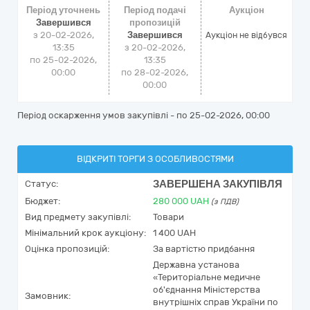
Період уточнень
Період подачі
Аукціон
Завершився
пропозицій
з 20-02-2026,
Завершився
Аукціон не відбувся
13:35
з 20-02-2026,
по 25-02-2026,
13:35
00:00
по 28-02-2026,
00:00
Період оскарження умов закупівлі - по
25-02-2026, 00:00
ВІДКРИТІ ТОРГИ З ОСОБЛИВОСТЯМИ
ЗАВЕРШЕНА ЗАКУПІВЛЯ
Статус:
Бюджет:
280 000
UAH
(з ПДВ)
Вид предмету закупівлі:
Товари
Мінімальний крок аукціону:
1 400 UAH
Оцінка пропозицій:
За вартістю придбання
Державна установа
«Територіальне медичне
об'єднання Міністерства
Замовник:
внутрішніх справ України по