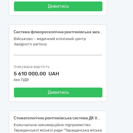
Дивитись
Система флюороскопічна рентгенівська загального призначення пересувна цифрова, код НК 024:2023: 37646 Система флюороскопічна рентгенівська загального призначення пересувна цифрова
Військово – медичний клінічний центр
Західного регіону
Очікувана вартість
5 610 000,00 UAH
без ПДВ
Дивитись
Стоматологічна рентгенівська система ДК 021:2015:33110000-4: Візуалізаційне обладнання для потреб медицини, стоматології та ветеринарної медицини НК 024:2023:33109 Система стоматологічна рентгенівська інтраоральна пересувна цифрова НК 031:2024 Z1103040102 – Обладнання для цифрової ендоральної радіології
Комунальне некомерційне підприємство
Таращанської міської ради "Таращанська міська