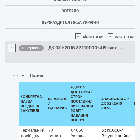
DOZORRO
ДЕРЖАУДИТСЛУЖБА УКРАЇНИ
+
-
відкрити всі
закрити всі
-
ДК 021:2015 33110000-4 Візуалі
...
Завершено
-
Позиції
АДРЕСА
ДОСТАВКИ /
КОНКРЕТНА
СТРОК
КІЛЬКІСТЬ
КЛАСИФІКАТОР
НАЗВА
ПОСТАВКИ/
/
ДК 021:2015
КЛ
ПРЕДМЕТА
ВИКОНАННЯ
ОД.ВИМІРУ
(CPV)
ЗАКУПІВЛІ
РОБІТ/
НАДАННЯ
ПОСЛУГ:
Термальний
70
04050
33110000-4
носій для
рулон
Україна
Візуалізаційне