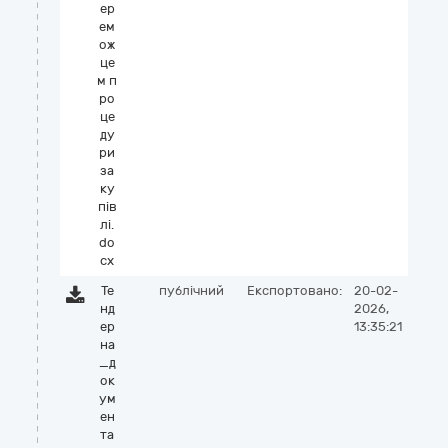
ер
ем
ож
це
м п
ро
це
ду
ри
за
ку
пів
лі.
do
cx
Те
публічний
Експортовано:
20-02-
нд
2026,
ер
13:35:21
на
_д
ок
ум
ен
та