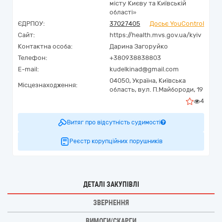
місту Києву та Київській
області»
ЄДРПОУ:
37027405
Досьє YouControl
Сайт:
https://health.mvs.gov.ua/kyiv
Контактна особа:
Дарина Загоруйко
Телефон:
+380938838803
E-mail:
kudelkinad@gmail.com
04050,
Україна
,
Київська
Місцезнаходження:
область,
вул. П.Майбороди, 19
4
Витяг про відсутність судимості
Реєстр корупційних порушників
ДЕТАЛІ ЗАКУПІВЛІ
ЗВЕРНЕННЯ
ВИМОГИ/СКАРГИ