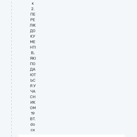
к
2.
ПЕ
РЕ
ЛІК
ДО
КУ
МЕ
НТІ
В,
ЯКІ
ПО
ДА
ЮТ
ЬС
Я У
ЧА
СН
ИК
ОМ
19
ВТ.
do
cx