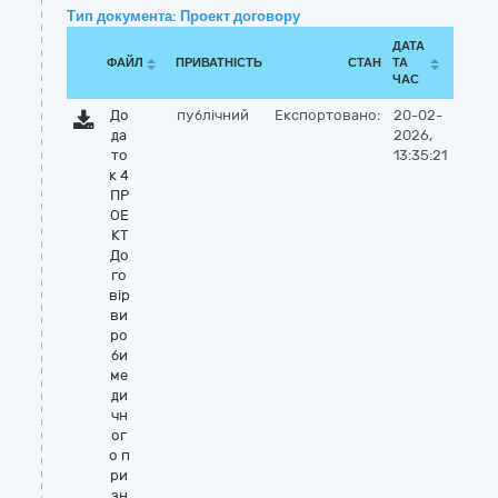
Тип документа: Проект договору
ДАТА
ФАЙЛ
ПРИВАТНІСТЬ
СТАН
ТА
ЧАС
До
публічний
Експортовано:
20-02-
да
2026,
то
13:35:21
к 4
ПР
ОЕ
КТ
До
го
вір
ви
ро
би
ме
ди
чн
ог
о п
ри
зн