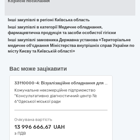
Корисні посилання
Інші закупівлі в регіоні Київська область
Інші закупівлі в категорії Медичне обладнання,
фармацевтична продукція та засоби особистої гігієни
Інші закупівлі замовника Державна установа «Територіальне
медичне об'єднання Міністерства внутрішніх справ України по
місту Києву та Київській області»
Вас може зацікавити
33110000-4: Візуалізаційне обладнання для потреб медицини, стоматології та ветеринарної медицини /НК 024:2023 «Класифікатор медичних виробів»: 37645-Система рентгенівська діагностична стаціонарна загального призначення цифрова/НК 031:2024 - Z11031101 - Мультифункціональні системи для прямої цифрової рентгенології(рентгенодіагностична система на базі дистанційно-керованого рентгенівського апарату на 3 робочих місця з цифровим плоскопанельним детектором)
Комунальне некомерційне підприємство
"Консультативно діагностичний центр №
6"Одеської міської ради
Очікувана вартість
13 996 666,67 UAH
з ПДВ