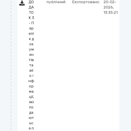
ДО
публічний
Експортовано:
20-02-
ДА
2026,
ТО
13:35:21
К 3
- П
ер
елі
к д
ок
ум
ен
тів
та
аб
о і
нф
ор
ма
ції,
які
по
да
ют
ьс
я п