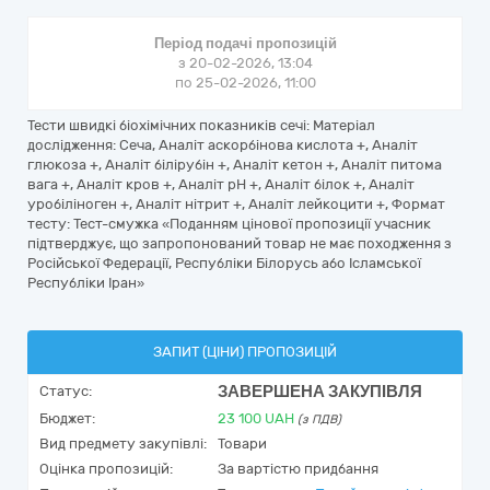
Період подачі пропозицій
з 20-02-2026, 13:04
по 25-02-2026, 11:00
Тести швидкі біохімічних показників сечі: Матеріал
дослідження: Сеча, Аналіт аскорбінова кислота +, Аналіт
глюкоза +, Аналіт білірубін +, Аналіт кетон +, Аналіт питома
вага +, Аналіт кров +, Аналіт pH +, Аналіт білок +, Аналіт
уробіліноген +, Аналіт нітрит +, Аналіт лейкоцити +, Формат
тесту: Тест-смужка «Поданням цінової пропозиції учасник
підтверджує, що запропонований товар не має походження з
Російської Федерації, Республіки Білорусь або Ісламської
Республіки Іран»
ЗАПИТ (ЦІНИ) ПРОПОЗИЦІЙ
ЗАВЕРШЕНА ЗАКУПІВЛЯ
Статус:
Бюджет:
23 100
UAH
(з ПДВ)
Вид предмету закупівлі:
Товари
Оцінка пропозицій:
За вартістю придбання