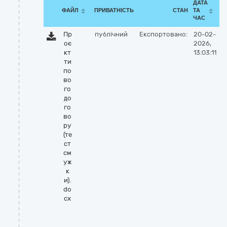
ДАТА
ФАЙЛ
ПРИВАТНІСТЬ
СТАН
ТА
ЧАС
Пр
публічний
Експортовано:
20-02-
оє
2026,
кт
13:03:11
ти
по
во
го
до
го
во
ру
(те
ст
см
уж
к
и).
do
cx