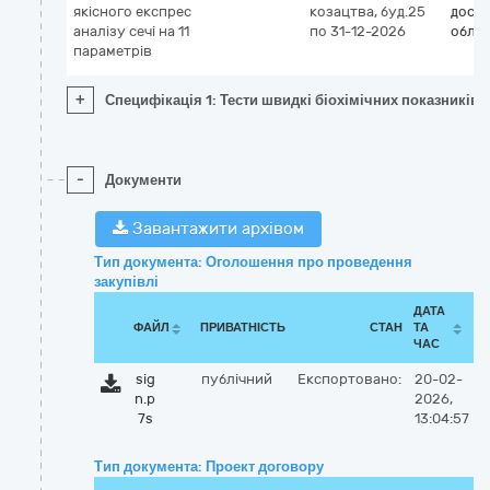
якісного експрес
козацтва, буд.25
дослі
аналізу сечі на 11
по 31-12-2026
обла
параметрів
+
Специфікація 1: Тести швидкі біохімічних показників с
-
Документи
Завантажити архівом
Тип документа: Оголошення про проведення
закупівлі
ДАТА
ФАЙЛ
ПРИВАТНІСТЬ
СТАН
ТА
ЧАС
sig
публічний
Експортовано:
20-02-
n.p
2026,
7s
13:04:57
Тип документа: Проект договору