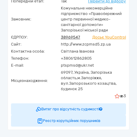
Попередній етап:
Так
Перейти до відбору
Комунальне некомерційне
підприємство «Правобережний
Замовник:
центр первинної медико-
санітарної допомоги»
Запорізької міської ради
ЄДРПОУ:
38969547
Досьє YouControl
Сайт:
http://www.zcpmsd5.zp.ua
Контактна особа:
Світлана Іванова
Телефон:
+380612862805
E-mail:
ptspmsd@ukr.net
69097,
Україна
,
Запорізька
область,
м.Запоріжжя,
Місцезнаходження:
вул.Запорозького козацтва,
будинок 25
3
Витяг про відсутність судимості
Реєстр корупційних порушників