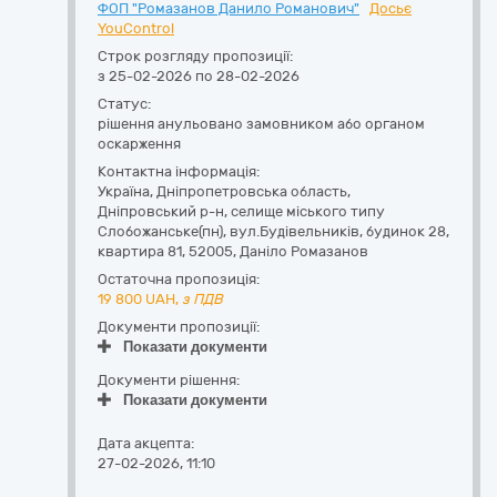
ФОП "Ромазанов Данило Романович"
Досьє
YouControl
Строк розгляду пропозиції:
з 25-02-2026 по 28-02-2026
Статус:
рішення анульовано замовником або органом
оскарження
Контактна інформація:
Україна
,
Дніпропетровська область
,
Дніпровський р-н, селище міського типу
Слобожанське(пн),
вул.Будівельників, будинок 28,
квартира 81
,
52005
,
Даніло Ромазанов
Остаточна пропозиція:
19 800
UAH,
з ПДВ
Документи пропозиції:
Показати документи
Документи рішення:
Показати документи
Дата акцепта:
27-02-2026, 11:10