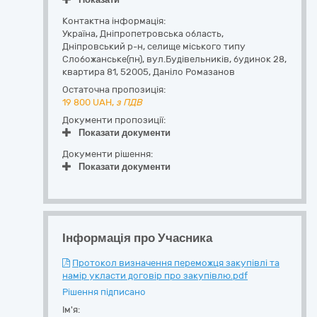
Контактна інформація:
Україна
,
Дніпропетровська область
,
Дніпровський р-н, селище міського типу
Слобожанське(пн),
вул.Будівельників, будинок 28,
квартира 81
,
52005
,
Даніло Ромазанов
Остаточна пропозиція:
19 800
UAH,
з ПДВ
Документи пропозиції:
Показати документи
Документи рішення:
Показати документи
Інформація про Учасника
Протокол визначення переможця закупівлі та
намір укласти договір про закупівлю.pdf
Рішення підписано
Ім'я: