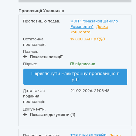
Пропозиції Учасників
Пропозицію подав:
ФОП "Ромазанов Данило
Романович"
Досьє
YouControl
Остаточна
19 800
UAH,
з ПДВ
пропозиція:
Позиції:
Показати позиції
Підпис:
підписано
Переглянути Електронну пропозицію в
pdf
Дата та час
21-02-2026, 21:08:48
подання
пропозиції:
Документи:
Показати документи (1)
Пропозицію подав:
ТОВ ДІАМЕБ ТРЕЙД
Досьє