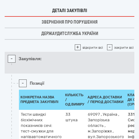
ДЕТАЛІ ЗАКУПІВЛІ
ЗВЕРНЕННЯ ПРО ПОРУШЕННЯ
ДЕРЖАУДИТСЛУЖБА УКРАЇНИ
+
-
відкрити всі
закрити всі
-
Закупівля:
-
Позиції
КІЛЬКІСТЬ
КЛАСИ
КОНКРЕТНА НАЗВА
АДРЕСА ДОСТАВКИ
/
ДК 021
ПРЕДМЕТА ЗАКУПІВЛІ
/ ПЕРІОД ДОСТАВКИ
ОД.ВИМІРУ
(CPV)
Тести швидкі
33
69097
,
Україна
,
3312
біохімічних
штука
Запорізька
Сист
показників сечі:
область
,
реєст
тест-смужки для
м.Запоріжжя
,
медич
напівавтоматичного
вул.Запорозького
інфор