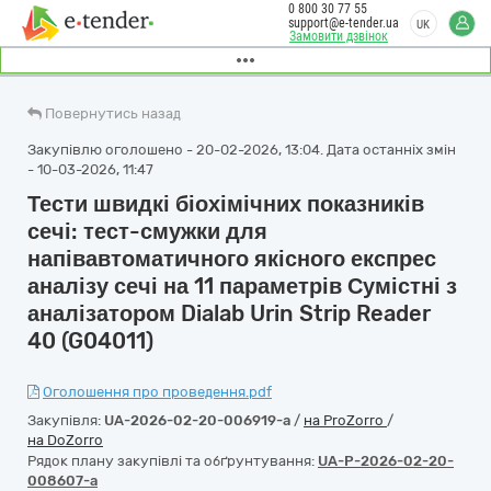
0 800 30 77 55
support@e-tender.ua
UK
Замовити дзвінок
Повернутись назад
Закупівлю оголошено - 20-02-2026, 13:04. Дата останніх змін
- 10-03-2026, 11:47
Тести швидкі біохімічних показників
сечі: тест-смужки для
напівавтоматичного якісного експрес
аналізу сечі на 11 параметрів Сумістні з
аналізатором Dialab Urin Strip Reader
40 (G04011)
Оголошення про проведення.pdf
Закупівля:
UA-2026-02-20-006919-a
/
на ProZorro
/
на DoZorro
Рядок плану закупівлі та обґрунтування:
UA-P-2026-02-20-
008607-a