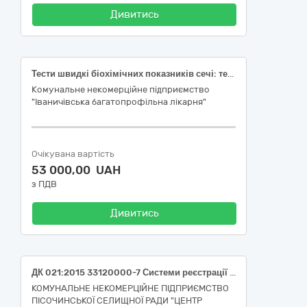
Дивитись
Тести швидкі біохімічних показників сечі: тест-смужки, визначення креатиніну та мікроальбуміну, матеріал сеча; Тести швидкі біохімічних показників сечі (закрита система): глюкоза, білірубін, кетон, питома вага, кров, pH, білок, уробіліноген, нітрит, лейкоцити, Напівавтоматичний, Кількісний, Cormay URI-TEX 300, 100 шт., Тест-смужка; Тест для виявлення прихованої крові,метод аналізу: ІХА, матеріал дослідження: фекалії, тест-карта, чутливість: 99.9 %
Комунальне некомерційне підприємство
"Іваничівська багатопрофільна лікарня"
Очікувана вартість
53 000,00 UAH
з ПДВ
Дивитись
ДК 021:2015 33120000-7 Системи реєстрації медичної інформації та дослідне обладнання (Тести швидкі біохімічних показників сечі: Тест-смужки для напівавтоматичного якісного експрес аналізу сечі на 14 параметрів (прилади: LabAnalyt-50,LabAnalyt-180,LabAnalyt-500,LabAnalyt-В/С/US-500 АІ))
КОМУНАЛЬНЕ НЕКОМЕРЦІЙНЕ ПІДПРИЄМСТВО
ПІСОЧИНСЬКОЇ СЕЛИЩНОЇ РАДИ "ЦЕНТР