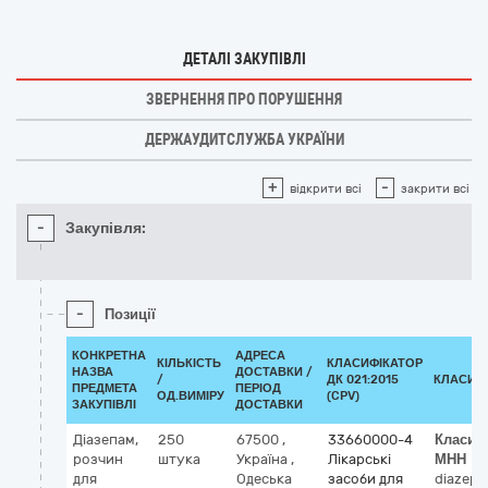
ДЕТАЛІ ЗАКУПІВЛІ
ЗВЕРНЕННЯ ПРО ПОРУШЕННЯ
ДЕРЖАУДИТСЛУЖБА УКРАЇНИ
+
-
відкрити всі
закрити всі
-
Закупівля:
-
Позиції
КОНКРЕТНА
АДРЕСА
КІЛЬКІСТЬ
КЛАСИФІКАТОР
НАЗВА
ДОСТАВКИ /
/
ДК 021:2015
КЛАСИФ
ПРЕДМЕТА
ПЕРІОД
ОД.ВИМІРУ
(CPV)
ЗАКУПІВЛІ
ДОСТАВКИ
Діазепам,
250
67500
,
33660000-4
Класиф
розчин
штука
Україна
,
Лікарські
МНН
для
Одеська
засоби для
diazep