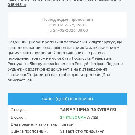
015443-a
Період подачі пропозицій
з 19-02-2026, 16:08
по 24-02-2026, 08:00
Поданням цінової пропозиції постачальник підтверджує, що
запропонований товар відповідає вимогам, визначеним у
цьому запиті пропозицій постачальників. Країною
походження товару не може бути Російська Федерація,
Республіка Білорусь або Ісламська Республіка Іран. Подання
будь-яких додаткових документів на підтвердження
зазначеної інформації на етапі подання пропозиції не
вимагається.
ЗАПИТ (ЦІНИ) ПРОПОЗИЦІЙ
ЗАВЕРШЕНА ЗАКУПІВЛЯ
Статус:
Бюджет:
24 817,50
UAH
(з ПДВ)
Вид предмету закупівлі:
Товари
Оцінка пропозицій:
За вартістю придбання