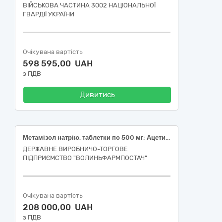
ВІЙСЬКОВА ЧАСТИНА 3002 НАЦІОНАЛЬНОЇ
ГВАРДІЇ УКРАЇНИ
Очікувана вартість
598 595,00 UAH
з ПДВ
Дивитись
Метамізол натрію, таблетки по 500 мг; Ацетилсаліцилова кислота 240 мг/парацетамол 180 мг/кофеїн 30 мг, таблетки; Парацетамол таблетки/ капсули 500 мг; Ацетилсаліцилова кислота талетки по 500 мг ; Парацетамол суспензія оральна/сироп 120 мг/5мл 100 мл; Дифенгідрамін, розчин для ін'єкцій, 10 мг/мл, по 1 мл; Диклофенак розчин для ін`єкцій 25 мг/мл; Ібупрофен таблетки/капсули по 400 мг; Ібупрофен суспензія оральна 200 мг/5 мл 100 мл; Ібупрофен таблетки/капсули по 200 мг; Ранітидин, таблетки, вкриті плівковою оболонкою, по 150 мг; Мелоксикам розчин для ін'єкцій 10 мг/мл по 1,5 мл ; Вугілля активоване таблетки/капсули по 250 мг; Ксилометазолін спрей назальний, 1 мг/мл по 10 мл; Ніфуроксазид таблетки/капсули по 200 мг; Ондансетрон сироп, 4,0 мг/5 мл, по 50 мл; Ондансетрон таблетки, вкриті оболонкою, по 4 мг; Ондансетрон таблетки, вкриті оболонкою, по 8 мг; Декаметоксин краплі очні 0.2 мг/мл по 5 мл; Повідон-йод, розчин для зовнішнього застосування, 10 %, по 30 мл; Повідон-йод, розчин для зовнішнього застосування, 10 %, по 120 мл; Левоцетиризин, таблетки, по 5 мг; Серратіопептидаза таблетки, вкриті оболонкою, кишковорозчинні по 10 мг; Бензилбензоат мазь, 250 мг/г, туба по 30 г
ДЕРЖАВНЕ ВИРОБНИЧО-ТОРГОВЕ
ПІДПРИЄМСТВО "ВОЛИНЬФАРМПОСТАЧ"
Очікувана вартість
208 000,00 UAH
з ПДВ