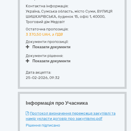
Контактна інформація:
Україна
,
Сумська область
,
місто Суми,
ВУЛИЦЯ
ШИШКАРІВСЬКА, будинок 15, офіс 1
,
40000
,
Троговий дім Медсвіт
Остаточна пропозиція:
3 370,50
UAH,
з ПДВ
Документи пропозиції:
Показати документи
Документи рішення:
Показати документи
Дата акцепта:
25-02-2026, 09:32
Інформація про Учасника
Протокол визначення переможця закупівлі та
намір укласти договір про закупівлю.pdf
Рішення підписано