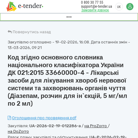
0 800 30 77 55
support@e-tender.ua
UK
Замовити дзвінок
Повернутись назад
Закупівлю оголошено - 19-02-2026, 16:08. Дата останніх змін -
13-03-2026, 09:21
Код згідно основного словника
національного класифікатора України
ДК 021:2015 33660000-4 - Лікарські
засоби для лікування хвороб нервової
системи та захворювань органів чуття
(Діазепам, розчин для ін`єкцій, 5 мг/мл
по 2 мл)
Оголошення про проведення.pdf
Закупівля:
UA-2026-02-19-012286-a
/
на ProZorro
/
на DoZorro
Рядок плану закупівлі та обґрунтування:
UA-P-2026-02-19-