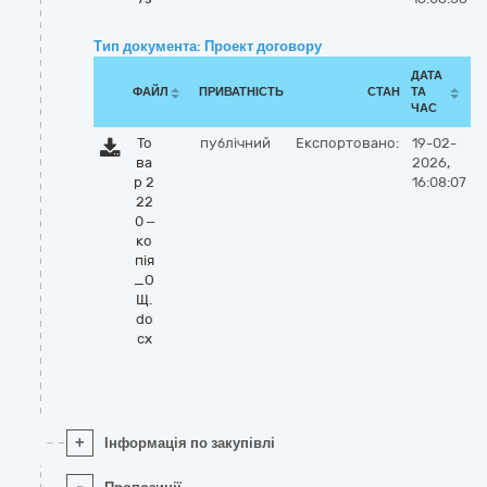
Тип документа: Проект договору
ДАТА
ФАЙЛ
ПРИВАТНІСТЬ
СТАН
ТА
ЧАС
То
публічний
Експортовано:
19-02-
ва
2026,
р 2
16:08:07
22
0 –
ко
пія
_О
Щ.
do
cx
+
Інформація по закупівлі