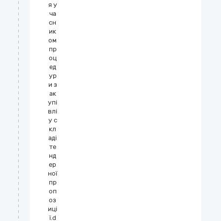
я у
ча
сн
ик
ом
пр
оц
ед
ур
и з
ак
упі
влі
у с
кл
аді
те
нд
ер
ної
пр
оп
оз
иці
ї.d