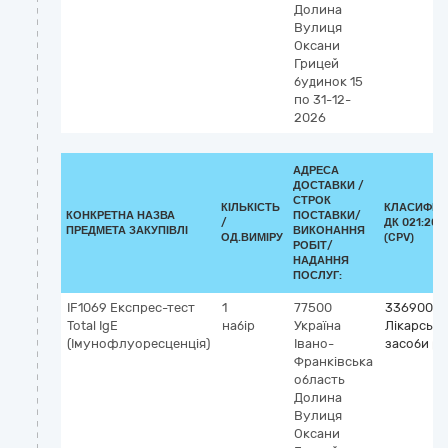
Долина
Вулиця
Оксани
Грицей
будинок 15
по 31-12-
2026
АДРЕСА
ДОСТАВКИ /
СТРОК
КІЛЬКІСТЬ
КЛАСИФІК
КОНКРЕТНА НАЗВА
ПОСТАВКИ/
/
ДК 021:201
ПРЕДМЕТА ЗАКУПІВЛІ
ВИКОНАННЯ
ОД.ВИМІРУ
(CPV)
РОБІТ/
НАДАННЯ
ПОСЛУГ:
IF1069 Експрес-тест
1
77500
33690000
Total IgE
набір
Україна
Лікарські
(Імунофлуоресценція)
Івано-
засоби рі
Франківська
область
Долина
Вулиця
Оксани