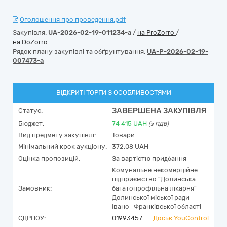
Оголошення про проведення.pdf
Закупівля:
UA-2026-02-19-011234-a
/
на ProZorro
/
на DoZorro
Рядок плану закупівлі та обґрунтування:
UA-P-2026-02-19-
007473-a
ВІДКРИТІ ТОРГИ З ОСОБЛИВОСТЯМИ
ЗАВЕРШЕНА ЗАКУПІВЛЯ
Статус:
Бюджет:
74 415
UAH
(з ПДВ)
Вид предмету закупівлі:
Товари
Мінімальний крок аукціону:
372,08 UAH
Оцінка пропозицій:
За вартістю придбання
Комунальне некомерційне
підприємство "Долинська
Замовник:
багатопрофільна лікарня"
Долинської міської ради
Івано- Франківської області
ЄДРПОУ:
01993457
Досьє YouControl