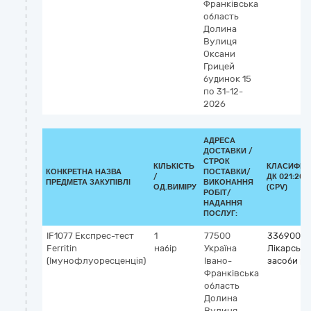
Франківська
область
Долина
Вулиця
Оксани
Грицей
будинок 15
по 31-12-
2026
АДРЕСА
ДОСТАВКИ /
СТРОК
КІЛЬКІСТЬ
КЛАСИФІК
КОНКРЕТНА НАЗВА
ПОСТАВКИ/
/
ДК 021:201
ПРЕДМЕТА ЗАКУПІВЛІ
ВИКОНАННЯ
ОД.ВИМІРУ
(CPV)
РОБІТ/
НАДАННЯ
ПОСЛУГ:
IF1077 Експрес-тест
1
77500
33690000
Ferritin
набір
Україна
Лікарські
(Імунофлуоресценція)
Івано-
засоби рі
Франківська
область
Долина
Вулиця