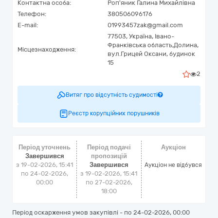
Контактна особа:
Роп'яник Галина Михайлівна
Телефон:
380506096176
E-mail:
01993457zak@gmail.com
77503,
Україна
,
Івано-
Франківська область,
Долина,
Місцезнаходження:
вул.Грицей Оксани, будинок
15
2
Витяг про відсутність судимості
Реєстр корупційних порушників
Період уточнень
Період подачі
Аукціон
Завершився
пропозицій
з 19-02-2026, 15:41
Завершився
Аукціон не відбувся
по 24-02-2026,
з 19-02-2026, 15:41
00:00
по 27-02-2026,
18:00
Період оскарження умов закупівлі - по
24-02-2026, 00:00