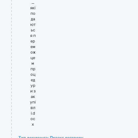
_
які
по
да
ют
ьс
я п
ер
ем
ож
це
м
пр
оц
ед
ур
и з
ак
упі
вл
і.d
oc
x
Тип документа: Проект договору