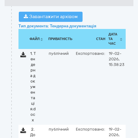
Завантажити архівом
Тип документа: Тендерна документація
ДАТА
ФАЙЛ
ПРИВАТНІСТЬ
СТАН
ТА
ЧАС
1. Т
публічний
Експортовано:
19-02-
ен
2026,
де
15:38:23
рн
а д
ок
ум
ен
та
цi
я.d
oc
x
2.
публічний
Експортовано:
19-02-
До
2026,