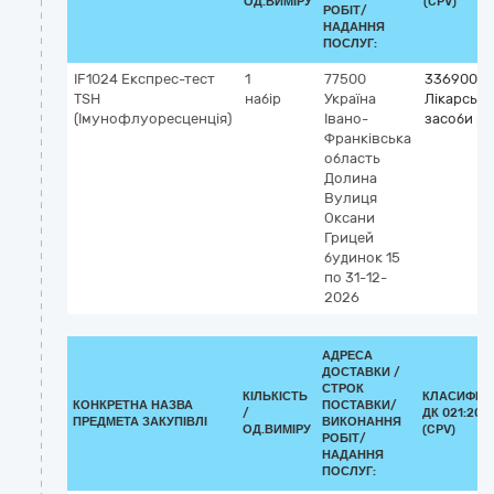
ОД.ВИМІРУ
(CPV)
РОБІТ/
НАДАННЯ
ПОСЛУГ:
IF1024 Експрес-тест
1
77500
33690000
TSH
набір
Україна
Лікарські
(Імунофлуоресценція)
Івано-
засоби рі
Франківська
область
Долина
Вулиця
Оксани
Грицей
будинок 15
по 31-12-
2026
АДРЕСА
ДОСТАВКИ /
СТРОК
КІЛЬКІСТЬ
КЛАСИФІК
КОНКРЕТНА НАЗВА
ПОСТАВКИ/
/
ДК 021:201
ПРЕДМЕТА ЗАКУПІВЛІ
ВИКОНАННЯ
ОД.ВИМІРУ
(CPV)
РОБІТ/
НАДАННЯ
ПОСЛУГ: