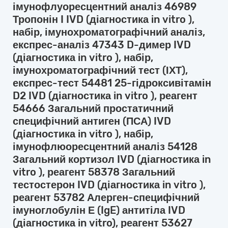
імунофлуоресцентний аналіз 46989
Тропонін I IVD (діагностика in vitro ),
набір, імунохроматографічний аналіз,
експрес-аналіз 47343 D-димер IVD
(діагностика in vitro ), набір,
імунохроматографічний тест (ІХТ),
експрес-тест 54481 25-гідроксивітамін
D2 IVD (діагностика in vitro ), реагент
54666 Загальний простатичний
специфічний антиген (ПСА) IVD
(діагностика in vitro ), набір,
імунофлюоресцентний аналіз 54128
Загальний кортизол IVD (діагностика in
vitro ), реагент 58378 Загальний
тестостерон IVD (діагностика in vitro ),
реагент 53782 Алерген-специфічний
імуноглобулін Е (IgE) антитіла IVD
(діагностика in vitro), реагент 53627