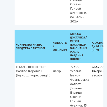
Оксани
Грицей
будинок 15
по 31-12-
2026
АДРЕСА
ДОСТАВКИ /
СТРОК
КІЛЬКІСТЬ
КЛАСИФІК
КОНКРЕТНА НАЗВА
ПОСТАВКИ/
/
ДК 021:201
ПРЕДМЕТА ЗАКУПІВЛІ
ВИКОНАННЯ
ОД.ВИМІРУ
(CPV)
РОБІТ/
НАДАННЯ
ПОСЛУГ:
IF1001 Експрес-тест
1
77500
33690000
Cardiac Troponin I
набір
Україна
Лікарські
(імунофлуоресценція)
Івано-
засоби рі
Франківська
область
Долина
Вулиця
Оксани
Грицей
будинок 15