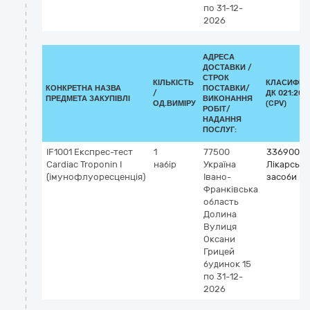
по 31-12-
2026
АДРЕСА
ДОСТАВКИ /
СТРОК
КІЛЬКІСТЬ
КЛАСИФІК
КОНКРЕТНА НАЗВА
ПОСТАВКИ/
/
ДК 021:201
ПРЕДМЕТА ЗАКУПІВЛІ
ВИКОНАННЯ
ОД.ВИМІРУ
(CPV)
РОБІТ/
НАДАННЯ
ПОСЛУГ:
IF1001 Експрес-тест
1
77500
33690000
Cardiac Troponin I
набір
Україна
Лікарські
(імунофлуоресценція)
Івано-
засоби рі
Франківська
область
Долина
Вулиця
Оксани
Грицей
будинок 15
по 31-12-
2026