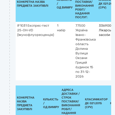
КОНКРЕТНА НАЗВА
ПОСТАВКИ/
/
ДК 021:201
ПРЕДМЕТА ЗАКУПІВЛІ
ВИКОНАННЯ
ОД.ВИМІРУ
(CPV)
РОБІТ/
НАДАННЯ
ПОСЛУГ:
IF1031 Експрес-тест
1
77500
33690000
25-OH-VD
набір
Україна
Лікарські
(Імунофлуоресценція)
Івано-
засоби рі
Франківська
область
Долина
Вулиця
Оксани
Грицей
будинок 15
по 31-12-
2026
АДРЕСА
ДОСТАВКИ /
КОНКРЕТНА
СТРОК
КІЛЬКІСТЬ
КЛАСИФІКАТОР
НАЗВА
ПОСТАВКИ/
/
ДК 021:2015
КЛ
ПРЕДМЕТА
ВИКОНАННЯ
ОД.ВИМІРУ
(CPV)
ЗАКУПІВЛІ
РОБІТ/
НАДАННЯ