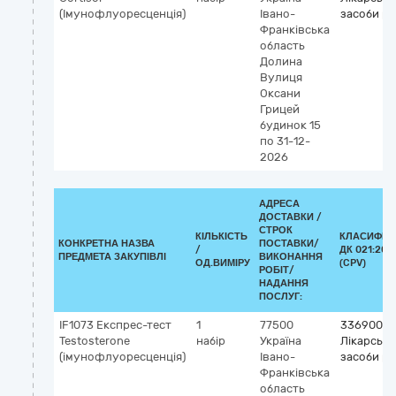
(Імунофлуоресценція)
Івано-
засоби рі
Франківська
область
Долина
Вулиця
Оксани
Грицей
будинок 15
по 31-12-
2026
АДРЕСА
ДОСТАВКИ /
СТРОК
КІЛЬКІСТЬ
КЛАСИФІК
КОНКРЕТНА НАЗВА
ПОСТАВКИ/
/
ДК 021:201
ПРЕДМЕТА ЗАКУПІВЛІ
ВИКОНАННЯ
ОД.ВИМІРУ
(CPV)
РОБІТ/
НАДАННЯ
ПОСЛУГ:
IF1073 Експрес-тест
1
77500
33690000
Testosterone
набір
Україна
Лікарські
(імунофлуоресценція)
Івано-
засоби рі
Франківська
область