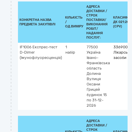
АДРЕСА
ДОСТАВКИ /
СТРОК
КІЛЬКІСТЬ
КЛАСИФІК
КОНКРЕТНА НАЗВА
ПОСТАВКИ/
/
ДК 021:201
ПРЕДМЕТА ЗАКУПІВЛІ
ВИКОНАННЯ
ОД.ВИМІРУ
(CPV)
РОБІТ/
НАДАННЯ
ПОСЛУГ:
IF1006 Експрес-тест
1
77500
33690000
D-Dimer
набір
Україна
Лікарські
(Імунофлуоресценція)
Івано-
засоби рі
Франківська
область
Долина
Вулиця
Оксани
Грицей
будинок 15
по 31-12-
2026
АДРЕСА
ДОСТАВКИ /
СТРОК
КІЛЬКІСТЬ
КЛАСИФІК