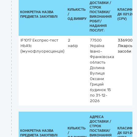
ДОСТАВКИ /
СТРОК
КІЛЬКІСТЬ
КЛАСИФІК
КОНКРЕТНА НАЗВА
ПОСТАВКИ/
/
ДК 021:201
ПРЕДМЕТА ЗАКУПІВЛІ
ВИКОНАННЯ
ОД.ВИМІРУ
(CPV)
РОБІТ/
НАДАННЯ
ПОСЛУГ:
IF1017 Експрес-тест
2
77500
33690000
HbA1c
набір
Україна
Лікарські
(Імунофлуоресценція)
Івано-
засоби рі
Франківська
область
Долина
Вулиця
Оксани
Грицей
будинок 15
по 31-12-
2026
АДРЕСА
ДОСТАВКИ /
СТРОК
КІЛЬКІСТЬ
КЛАСИФІК
КОНКРЕТНА НАЗВА
ПОСТАВКИ/
/
ДК 021:201
ПРЕДМЕТА ЗАКУПІВЛІ
ВИКОНАННЯ