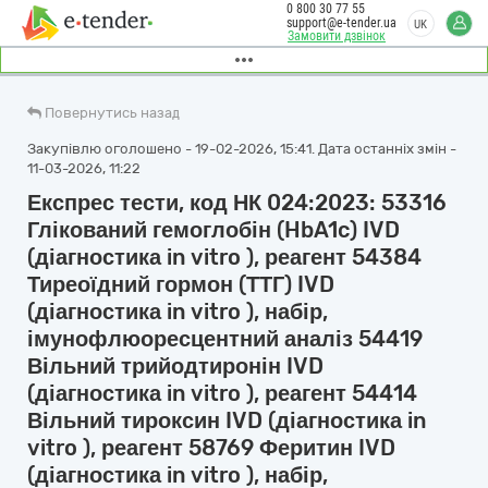
0 800 30 77 55
support@e-tender.ua
UK
Замовити дзвінок
Повернутись назад
Закупівлю оголошено - 19-02-2026, 15:41. Дата останніх змін -
11-03-2026, 11:22
Експрес тести, код НК 024:2023: 53316
Глікований гемоглобін (HbA1c) IVD
(діагностика in vitro ), реагент 54384
Тиреоїдний гормон (ТТГ) IVD
(діагностика in vitro ), набір,
імунофлюоресцентний аналіз 54419
Вільний трийодтиронін IVD
(діагностика in vitro ), реагент 54414
Вільний тироксин IVD (діагностика in
vitro ), реагент 58769 Феритин IVD
(діагностика in vitro ), набір,