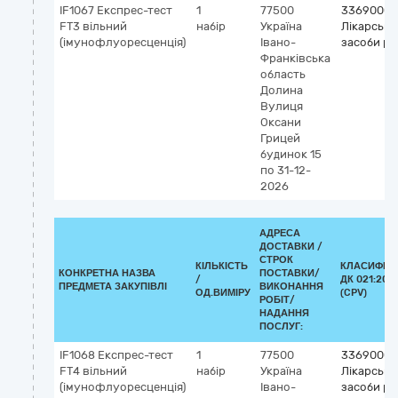
IF1067 Експрес-тест
1
77500
33690000
FТ3 вільний
набір
Україна
Лікарські
(імунофлуоресценція)
Івано-
засоби різ
Франківська
область
Долина
Вулиця
Оксани
Грицей
будинок 15
по 31-12-
2026
АДРЕСА
ДОСТАВКИ /
СТРОК
КІЛЬКІСТЬ
КЛАСИФІК
КОНКРЕТНА НАЗВА
ПОСТАВКИ/
/
ДК 021:201
ПРЕДМЕТА ЗАКУПІВЛІ
ВИКОНАННЯ
ОД.ВИМІРУ
(CPV)
РОБІТ/
НАДАННЯ
ПОСЛУГ:
IF1068 Експрес-тест
1
77500
33690000
FТ4 вільний
набір
Україна
Лікарські
(імунофлуоресценція)
Івано-
засоби різ