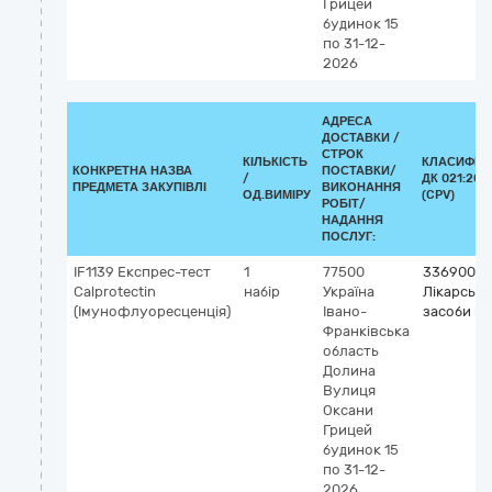
Грицей
будинок 15
по 31-12-
2026
АДРЕСА
ДОСТАВКИ /
СТРОК
КІЛЬКІСТЬ
КЛАСИФІК
КОНКРЕТНА НАЗВА
ПОСТАВКИ/
/
ДК 021:201
ПРЕДМЕТА ЗАКУПІВЛІ
ВИКОНАННЯ
ОД.ВИМІРУ
(CPV)
РОБІТ/
НАДАННЯ
ПОСЛУГ:
IF1139 Експрес-тест
1
77500
33690000
Calprotectin
набір
Україна
Лікарські
(Імунофлуоресценція)
Івано-
засоби рі
Франківська
область
Долина
Вулиця
Оксани
Грицей
будинок 15
по 31-12-
2026