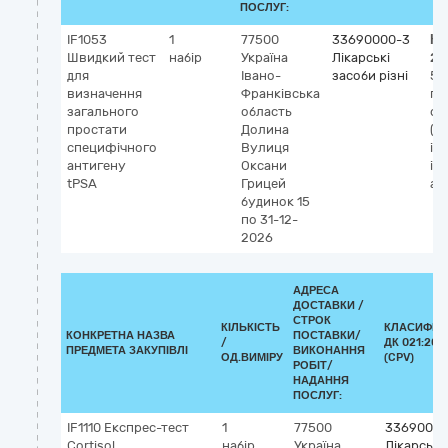
ПОСЛУГ:
IF1053
1
77500
33690000-3
Кл
Швидкий тест
набір
Україна
Лікарські
20
для
Івано-
засоби різні
54
визначення
Франківська
пр
загального
область
сп
простати
Долина
(П
специфічного
Вулиця
in 
антигену
Оксани
ім
tPSA
Грицей
ан
будинок 15
по 31-12-
2026
АДРЕСА
ДОСТАВКИ /
СТРОК
КІЛЬКІСТЬ
КЛАСИФІК
КОНКРЕТНА НАЗВА
ПОСТАВКИ/
/
ДК 021:201
ПРЕДМЕТА ЗАКУПІВЛІ
ВИКОНАННЯ
ОД.ВИМІРУ
(CPV)
РОБІТ/
НАДАННЯ
ПОСЛУГ:
IF1110 Експрес-тест
1
77500
33690000
Cortisol
набір
Україна
Лікарські