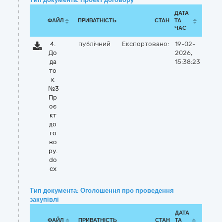
ДАТА
ФАЙЛ
ПРИВАТНІСТЬ
СТАН
ТА
ЧАС
4.
публічний
Експортовано:
19-02-
До
2026,
да
15:38:23
то
к
№3
Пр
оє
кт
до
го
во
ру.
do
cx
Тип документа: Оголошення про проведення
закупівлі
ДАТА
ФАЙЛ
ПРИВАТНІСТЬ
СТАН
ТА