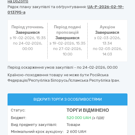
на DoZorro
Рядок плану закупівлі та обґрунтування:
UA-P-2026-02-19-
013795-a
Період уточнень
Період подачі
Аукціон
Завершився
пропозицій
Завершився
з 19-02-2026, 15:35
Завершився
з
02-03-2026,
по 24-02-2026,
з 19-02-2026, 15:35
13:34
00:00
по 27-02-2026,
по
02-03-2026,
10:00
14:03
Період оскарження умов закупівлі - по
24-02-2026, 00:00
Країною-походження товару не може бути Російська
Федерація/Республіка Білорусь/Ісламська Республіка Іран.
ВІДКРИТІ ТОРГИ З ОСОБЛИВОСТЯМИ
ТОРГИ ВІДМІНЕНО
Статус:
Бюджет:
520 000
UAH
(з ПДВ)
Вид предмету закупівлі:
Товари
Мінімальний крок аукціону:
2 600 UAH