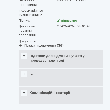
Первинна
400 000 UAH,
з ПДВ
пропозиція:
Інформація про
-
субпідрядника:
Підпис:
підписано
Дата та час
27-02-2026, 08:30:34
подання
пропозиції:
Документи:
Показати документи (38)
+
Підстави для відмови в участі у
процедурі закупівлі
+
Інші
+
Кваліфікаційні критерії