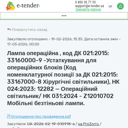
0 800 30 77 55
support@e-tender.ua
UK
Замовити дзвінок
Повернутись назад
Закупівлю оголошено - 19-02-2026, 15:35. Дата останніх змін -
17-03-2026, 00:00
Лампа операційна , код ДК 021:2015:
33160000-9 -Устаткування для
операційних блоків (Код
номенклатурної позиції за ДК 021:2015:
33167000-8 Хірургічні світильники), НК
024:2023: 12282 — Операційний
світильник/ НК 031:2024 - Z12010702
Мобільні безтіньові лампи.
Оголошення про проведення.pdf
Закупівля:
UA-2026-02-19-010918-a
/
на ProZorro
/