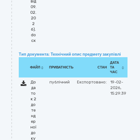
від
09.
02.
20
2
6).
do
cx
Тип документа: Технічний опис предмету закупівлі
ДАТА
ФАЙЛ
ПРИВАТНІСТЬ
СТАН
ТА
ЧАС
До
публічний
Експортовано:
19-02-
да
2026,
то
15:29:39
к 2
до
те
нд
ер
ної
до
ку