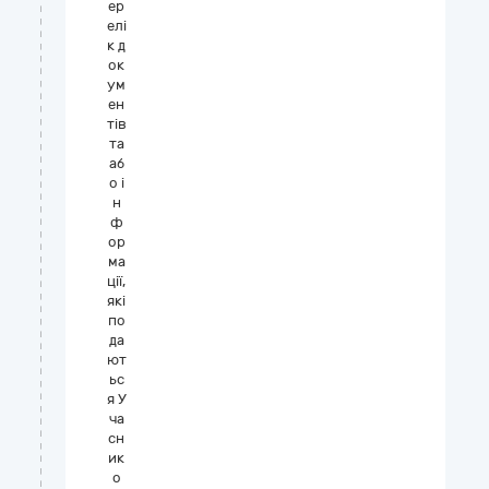
ер
елі
к д
ок
ум
ен
тів
та
аб
о і
н
ф
ор
ма
ції,
які
по
да
ют
ьс
я У
ча
сн
ик
о