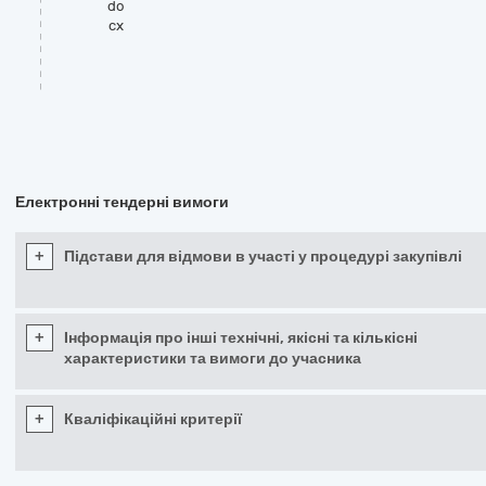
do
cx
Електронні тендерні вимоги
+
Підстави для відмови в участі у процедурі закупівлі
+
Інформація про інші технічні, якісні та кількісні
характеристики та вимоги до учасника
+
Кваліфікаційні критерії