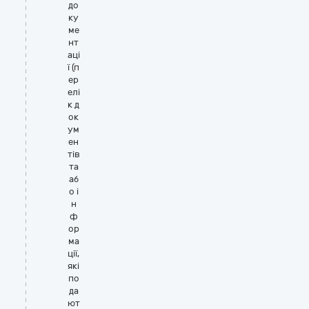
до
ку
ме
нт
аці
ї (п
ер
елі
к д
ок
ум
ен
тів
та
аб
о і
н
ф
ор
ма
ції,
які
по
да
ют