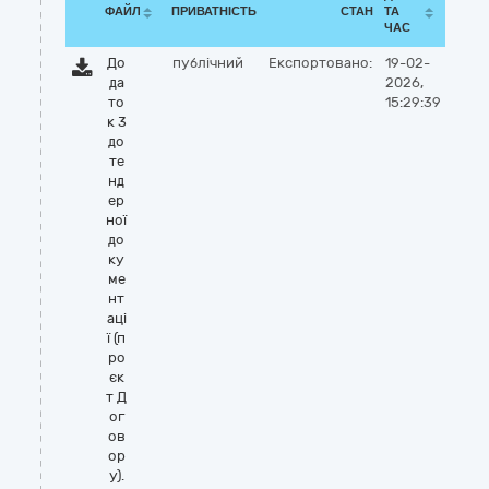
ФАЙЛ
ПРИВАТНІСТЬ
СТАН
ТА
ЧАС
До
публічний
Експортовано:
19-02-
да
2026,
то
15:29:39
к 3
до
те
нд
ер
ної
до
ку
ме
нт
аці
ї (п
ро
єк
т Д
ог
ов
ор
у).