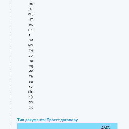
ме
нт
аці
ї (т
ех
ніч
ні
ви
мо
ги
до
пр
ед
ме
та
за
ку
пів
лі).
do
cx
Тип документа: Проект договору
ДАТА