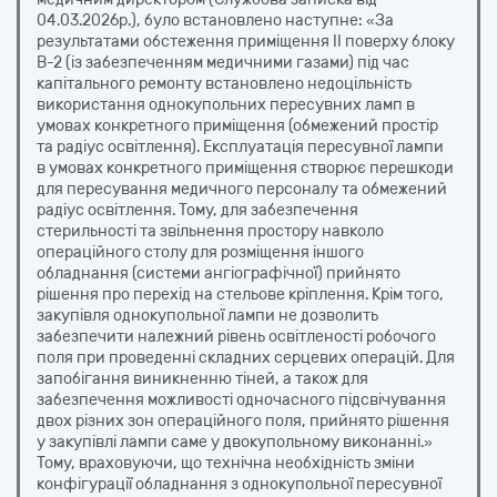
04.03.2026р.), було встановлено наступне: «За
результатами обстеження приміщення II поверху блоку
В-2 (із забезпеченням медичними газами) під час
капітального ремонту встановлено недоцільність
використання однокупольних пересувних ламп в
умовах конкретного приміщення (обмежений простір
та радіус освітлення). Експлуатація пересувної лампи
в умовах конкретного приміщення створює перешкоди
для пересування медичного персоналу та обмежений
радіус освітлення. Тому, для забезпечення
стерильності та звільнення простору навколо
операційного столу для розміщення іншого
обладнання (системи ангіографічної) прийнято
рішення про перехід на стельове кріплення. Крім того,
закупівля однокупольної лампи не дозволить
забезпечити належний рівень освітленості робочого
поля при проведенні складних серцевих операцій. Для
запобігання виникненню тіней, а також для
забезпечення можливості одночасного підсвічування
двох різних зон операційного поля, прийнято рішення
у закупівлі лампи саме у двокупольному виконанні.»
Тому, враховуючи, що технічна необхідність зміни
конфігурації обладнання з однокупольної пересувної