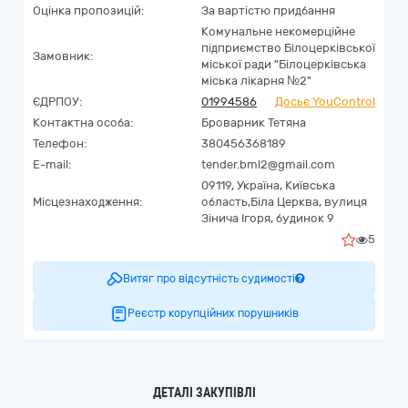
Оцінка пропозицій:
За вартістю придбання
Комунальне некомерційне
підприємство Білоцерківської
Замовник:
міської ради "Білоцерківська
міська лікарня №2"
ЄДРПОУ:
01994586
Досьє YouControl
Контактна особа:
Броварник Тетяна
Телефон:
380456368189
E-mail:
tender.bml2@gmail.com
09119,
Україна
,
Київська
Місцезнаходження:
область,
Біла Церква,
вулиця
Зінича Ігоря, будинок 9
5
Витяг про відсутність судимості
Реєстр корупційних порушників
ДЕТАЛІ ЗАКУПІВЛІ