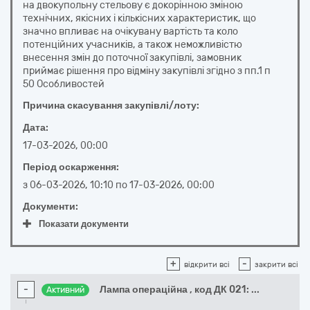
на двокупольну стельову є докорінною зміною
технічних, якісних і кількісних характеристик, що
значно впливає на очікувану вартість та коло
потенційних учасників, а також неможливістю
внесення змін до поточної закупівлі, замовник
приймає рішення про відміну закупівлі згідно з пп.1 п
50 Особливостей
Причина скасування закупівлі/лоту:
Дата:
17-03-2026, 00:00
Період оскарження:
з
06-03-2026, 10:10
по
17-03-2026, 00:00
Документи:
Показати документи
+
-
відкрити всі
закрити всі
-
Лампа операційна , код ДК 021:
...
Активний