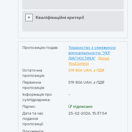
+
Кваліфікаційні критерії
Пропозицію подав:
Товариство з обмеженою
відповідальністю "УКР
ДІАГНОСТИКА"
Досьє
YouControl
Остаточна
519 806
UAH,
з ПДВ
пропозиція:
Первинна
519 806 UAH,
з ПДВ
пропозиція:
Інформація про
-
субпідрядника:
Підпис:
підписано
Дата та час
25-02-2026, 15:37:54
подання
пропозиції:
Документи: