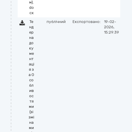
м).
do
cx
Те
публічний
Експортовано:
19-02-
нд
2026,
ер
15:29:39
на
до
ку
ме
нт
аці
я з
а О
со
бл
ив
ос
тя
ми
(зі
змі
на
ми