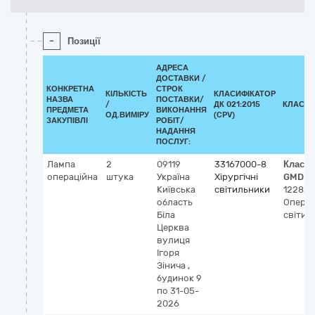
-
Позиції
АДРЕСА
ДОСТАВКИ /
КОНКРЕТНА
СТРОК
КІЛЬКІСТЬ
КЛАСИФІКАТОР
НАЗВА
ПОСТАВКИ/
/
ДК 021:2015
КЛАСИФ
ПРЕДМЕТА
ВИКОНАННЯ
ОД.ВИМІРУ
(CPV)
ЗАКУПІВЛІ
РОБІТ/
НАДАННЯ
ПОСЛУГ:
Лампа
2
09119
33167000-8
Класиф
операційна
штука
Україна
Хірургічні
GMDN-
Київська
світильники
12282
область
Операц
Біла
світил
Церква
вулиця
Ігоря
Зінича ,
будинок 9
по 31-05-
2026