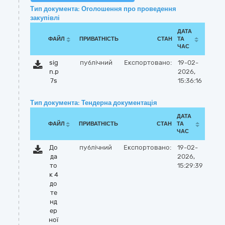
Тип документа: Оголошення про проведення
закупівлі
ДАТА
ФАЙЛ
ПРИВАТНІСТЬ
СТАН
ТА
ЧАС
sig
публічний
Експортовано:
19-02-
n.p
2026,
7s
15:36:16
Тип документа: Тендерна документація
ДАТА
ФАЙЛ
ПРИВАТНІСТЬ
СТАН
ТА
ЧАС
До
публічний
Експортовано:
19-02-
да
2026,
то
15:29:39
к 4
до
те
нд
ер
ної