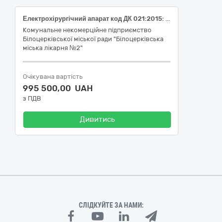
Електрохірургічний апарат код ДК 021:2015: 33160000-9 - Устаткування для операційних блоків (Код номенклатурної позиції за ДК 021:2015: 33162100-4 Апаратура для операційних блоків, НК 024:2023: 44776 Електрохірургічна система, код НК 031:2024: Z12010902- Електрохірургічні апарати (ЕХА) для загального використання.
Комунальне некомерційне підприємство
Білоцерківської міської ради "Білоцерківська
міська лікарня №2"
Очікувана вартість
995 500,00 UAH
з ПДВ
Дивитись
СЛІДКУЙТЕ ЗА НАМИ: