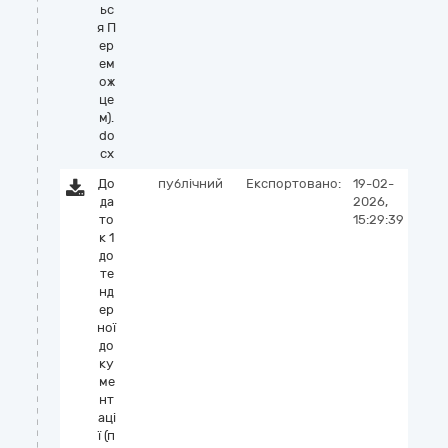
ьс
я П
ер
ем
ож
це
м).
do
cx
До
публічний
Експортовано:
19-02-
да
2026,
то
15:29:39
к 1
до
те
нд
ер
ної
до
ку
ме
нт
аці
ї (п