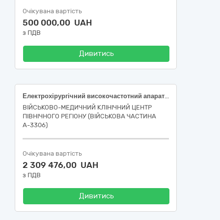
Очікувана вартість
500 000,00 UAH
з ПДВ
Дивитись
Електрохірургічний високочастотний апарат для лапароскопічної хірургії (код НК 024:2023 – 44776 - Електрохірургічна система), за кодом ДК 021:2015 «Єдиний закупівельний словник» - 33160000 - 9 - Устаткування для операційних блоків
ВІЙСЬКОВО-МЕДИЧНИЙ КЛІНІЧНИЙ ЦЕНТР
ПІВНІЧНОГО РЕГІОНУ (ВІЙСЬКОВА ЧАСТИНА
А-3306)
Очікувана вартість
2 309 476,00 UAH
з ПДВ
Дивитись