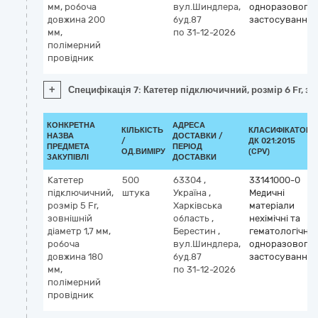
мм, робоча
вул.Шиндлера,
одноразового
довжина 200
буд.87
застосування
мм,
по 31-12-2026
полімерний
провідник
+
Специфікація 7: Катетер підключичний, розмір 6 Fr, 
КОНКРЕТНА
АДРЕСА
КІЛЬКІСТЬ
КЛАСИФІКАТОР
НАЗВА
ДОСТАВКИ /
/
ДК 021:2015
ПРЕДМЕТА
ПЕРІОД
ОД.ВИМІРУ
(CPV)
ЗАКУПІВЛІ
ДОСТАВКИ
Катетер
500
63304
,
33141000-0
підключичний,
штука
Україна
,
Медичні
розмір 5 Fr,
Харківська
матеріали
зовнішній
область
,
нехімічні та
діаметр 1,7 мм,
Берестин
,
гематологічні
робоча
вул.Шиндлера,
одноразового
довжина 180
буд.87
застосування
мм,
по 31-12-2026
полімерний
провідник