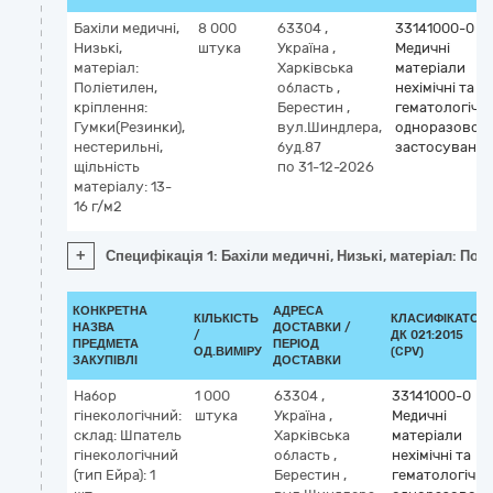
Бахіли медичні,
8 000
63304
,
33141000-0
Низькі,
штука
Україна
,
Медичні
матеріал:
Харківська
матеріали
Поліетилен,
область
,
нехімічні та
кріплення:
Берестин
,
гематологічні
Гумки(Резинки),
вул.Шиндлера,
одноразовог
нестерильні,
буд.87
застосування
щільність
по 31-12-2026
матеріалу: 13-
16 г/м2
+
Специфікація 1: Бахіли медичні, Низькі, матеріал: Пол
КОНКРЕТНА
АДРЕСА
КІЛЬКІСТЬ
КЛАСИФІКАТОР
НАЗВА
ДОСТАВКИ /
/
ДК 021:2015
ПРЕДМЕТА
ПЕРІОД
ОД.ВИМІРУ
(CPV)
ЗАКУПІВЛІ
ДОСТАВКИ
Набор
1 000
63304
,
33141000-0
гінекологічний:
штука
Україна
,
Медичні
склад: Шпатель
Харківська
матеріали
гінекологічний
область
,
нехімічні та
(тип Ейра): 1
Берестин
,
гематологічні