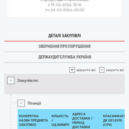
з 19-02-2026, 15:16
по 24-02-2026, 00:00
ДЕТАЛІ ЗАКУПІВЛІ
ЗВЕРНЕННЯ ПРО ПОРУШЕННЯ
ДЕРЖАУДИТСЛУЖБА УКРАЇНИ
+
-
відкрити всі
закрити всі
-
Закупівля:
-
Позиції
АДРЕСА
КОНКРЕТНА
КІЛЬКІСТЬ
КЛАСИФІКАТОР
ДОСТАВКИ /
НАЗВА ПРЕДМЕТА
/
ДК 021:2015
ПЕРІОД
ЗАКУПІВЛІ
ОД.ВИМІРУ
(CPV)
ДОСТАВКИ