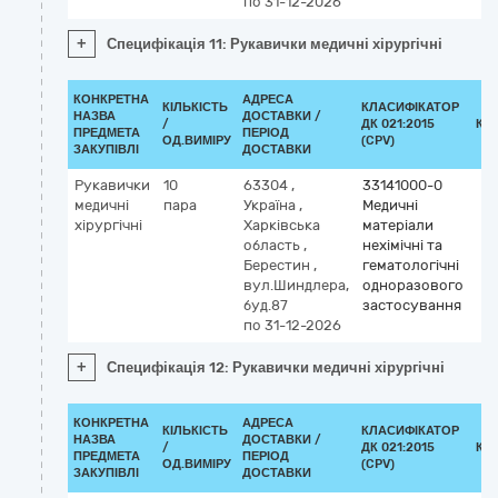
по 31-12-2026
+
Специфікація 11: Рукавички медичні хірургічні
КОНКРЕТНА
АДРЕСА
КІЛЬКІСТЬ
КЛАСИФІКАТОР
НАЗВА
ДОСТАВКИ /
/
ДК 021:2015
КЛ
ПРЕДМЕТА
ПЕРІОД
ОД.ВИМІРУ
(CPV)
ЗАКУПІВЛІ
ДОСТАВКИ
Рукавички
10
63304
,
33141000-0
медичні
пара
Україна
,
Медичні
хірургічні
Харківська
матеріали
область
,
нехімічні та
Берестин
,
гематологічні
вул.Шиндлера,
одноразового
буд.87
застосування
по 31-12-2026
+
Специфікація 12: Рукавички медичні хірургічні
КОНКРЕТНА
АДРЕСА
КІЛЬКІСТЬ
КЛАСИФІКАТОР
НАЗВА
ДОСТАВКИ /
/
ДК 021:2015
КЛ
ПРЕДМЕТА
ПЕРІОД
ОД.ВИМІРУ
(CPV)
ЗАКУПІВЛІ
ДОСТАВКИ