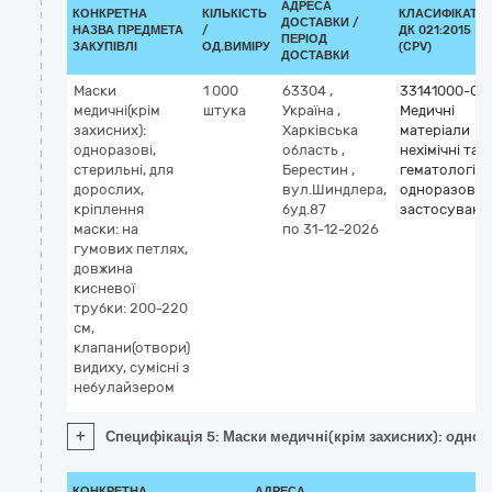
АДРЕСА
КОНКРЕТНА
КІЛЬКІСТЬ
КЛАСИФІКАТО
ДОСТАВКИ /
НАЗВА ПРЕДМЕТА
/
ДК 021:2015
ПЕРІОД
ЗАКУПІВЛІ
ОД.ВИМІРУ
(CPV)
ДОСТАВКИ
Маски
1 000
63304
,
33141000-0
медичні(крім
штука
Україна
,
Медичні
захисних):
Харківська
матеріали
одноразові,
область
,
нехімічні та
стерильні, для
Берестин
,
гематологічн
дорослих,
вул.Шиндлера,
одноразовог
кріплення
буд.87
застосуванн
маски: на
по 31-12-2026
гумових петлях,
довжина
кисневої
трубки: 200-220
см,
клапани(отвори)
видиху, сумісні з
небулайзером
+
Специфікація 5: Маски медичні(крім захисних): однора
КОНКРЕТНА
АДРЕСА