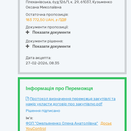
Плеханівська, буд.126/1, к. 29
,
61037
,
Кузьменко
Оксана Миколаївна
Остаточна пропозиція:
183 772,50
UAH,
з ПДВ
Документи пропозиції:
Показати документи
Документи рішення:
Показати документи
Дата акцепта:
27-02-2026, 08:35
Інформація про Переможця
Протокол визначення переможця закупівлі та
намір укласти договір про закупівлю.pdf
Рішення підписано
Ім'я:
ФОП "Омельяненко Олена Анатоліївна"
Досьє
YouControl