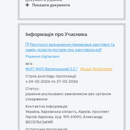
Показати документи
Інформація про Учасника
Протокол визначення переможця закупівлі та
намір укласти договір про закупівлю.pdf
Рішення підписано
Ім'я:
ФОП "ФОП Весельський О.С."
Досьє YouControl
Строк розгляду пропозиції:
з 24-02-2026 по 27-02-2026
Статус:
рішення анульовано замовником або органом
оскарження
Контактна інформація:
Україна
,
Харківська область
,
Харків,
проспект
Героїв Харкова, буд. 199
,
61090
,
Александр
ВЕСЕЛЬСЬКИЙ
Остаточна пропозиція: