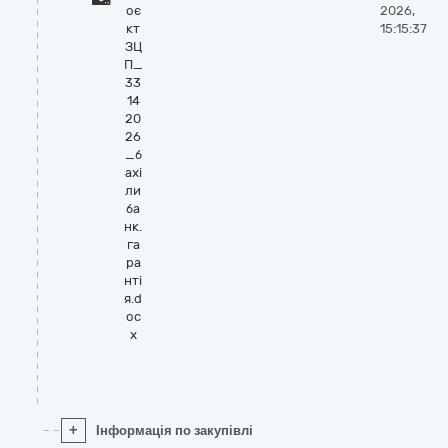
оє
2026,
кт
15:15:37
ЗЦ
П_
33
14
20
26
_б
ахі
ли
ба
нк.
га
ра
нті
я.d
oc
x
+
Інформація по закупівлі