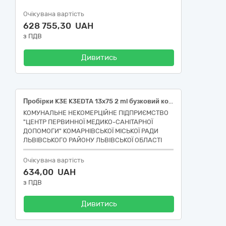
Очікувана вартість
628 755,30 UAH
з ПДВ
Дивитись
Пробірки K3E K3EDTA 13x75 2 ml бузковий ковпачок
КОМУНАЛЬНЕ НЕКОМЕРЦІЙНЕ ПІДПРИЄМСТВО
"ЦЕНТР ПЕРВИННОЇ МЕДИКО-САНІТАРНОЇ
ДОПОМОГИ" КОМАРНІВСЬКОЇ МІСЬКОЇ РАДИ
ЛЬВІВСЬКОГО РАЙОНУ ЛЬВІВСЬКОЇ ОБЛАСТІ
Очікувана вартість
634,00 UAH
з ПДВ
Дивитись