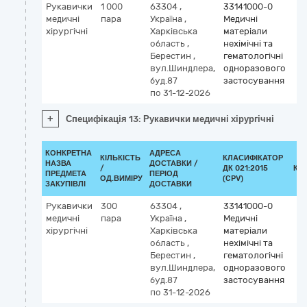
Рукавички
1 000
63304
,
33141000-0
медичні
пара
Україна
,
Медичні
хірургічні
Харківська
матеріали
область
,
нехімічні та
Берестин
,
гематологічні
вул.Шиндлера,
одноразового
буд.87
застосування
по 31-12-2026
+
Специфікація 13: Рукавички медичні хірургічні
КОНКРЕТНА
АДРЕСА
КІЛЬКІСТЬ
КЛАСИФІКАТОР
НАЗВА
ДОСТАВКИ /
/
ДК 021:2015
КЛ
ПРЕДМЕТА
ПЕРІОД
ОД.ВИМІРУ
(CPV)
ЗАКУПІВЛІ
ДОСТАВКИ
Рукавички
300
63304
,
33141000-0
медичні
пара
Україна
,
Медичні
хірургічні
Харківська
матеріали
область
,
нехімічні та
Берестин
,
гематологічні
вул.Шиндлера,
одноразового
буд.87
застосування
по 31-12-2026