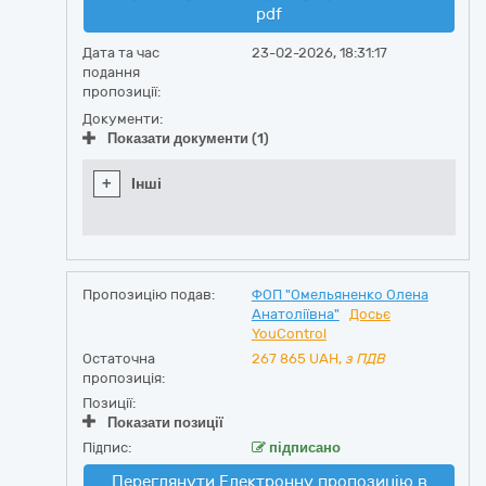
pdf
Дата та час
23-02-2026, 18:31:17
подання
пропозиції:
Документи:
Показати документи (1)
+
Інші
Пропозицію подав:
ФОП "Омельяненко Олена
Анатоліївна"
Досьє
YouControl
Остаточна
267 865
UAH,
з ПДВ
пропозиція:
Позиції:
Показати позиції
Підпис:
підписано
Переглянути Електронну пропозицію в