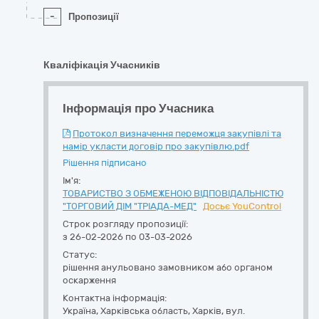
-
Пропозиції
Кваліфікація Учасників
Інформація про Учасника
Протокол визначення переможця закупівлі та
намір укласти договір про закупівлю.pdf
Рішення підписано
Ім'я:
ТОВАРИСТВО З ОБМЕЖЕНОЮ ВІДПОВІДАЛЬНІСТЮ
"ТОРГОВИЙ ДІМ "ТРІАДА-МЕД"
Досьє YouControl
Строк розгляду пропозиції:
з 26-02-2026 по 03-03-2026
Статус:
рішення анульовано замовником або органом
оскарження
Контактна інформація:
Україна
,
Харківська область
,
Харків,
вул.