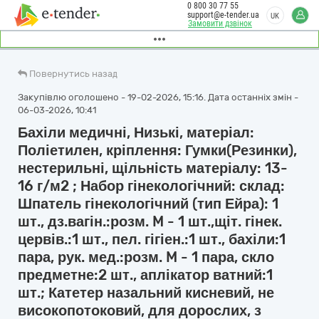
0 800 30 77 55
support@e-tender.ua
UK
Замовити дзвінок
Повернутись назад
Закупівлю оголошено - 19-02-2026, 15:16. Дата останніх змін -
06-03-2026, 10:41
Бахіли медичні, Низькі, матеріал:
Поліетилен, кріплення: Гумки(Резинки),
нестерильні, щільність матеріалу: 13-
16 г/м2 ; Набор гінекологічний: склад:
Шпатель гінекологічний (тип Ейра): 1
шт., дз.вагін.:розм. M - 1 шт.,щіт. гінек.
цервів.:1 шт., пел. гігіен.:1 шт., бахіли:1
пара, рук. мед.:розм. M - 1 пара, скло
предметне:2 шт., аплікатор ватний:1
шт.; Катетер назальний кисневий, не
високопотоковий, для дорослих, з