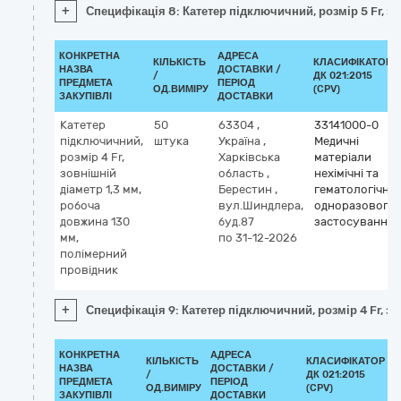
+
Специфікація 8: Катетер підключичний, розмір 5 Fr, з
КОНКРЕТНА
АДРЕСА
КІЛЬКІСТЬ
КЛАСИФІКАТОР
НАЗВА
ДОСТАВКИ /
/
ДК 021:2015
ПРЕДМЕТА
ПЕРІОД
ОД.ВИМІРУ
(CPV)
ЗАКУПІВЛІ
ДОСТАВКИ
Катетер
50
63304
,
33141000-0
підключичний,
штука
Україна
,
Медичні
розмір 4 Fr,
Харківська
матеріали
зовнішній
область
,
нехімічні та
діаметр 1,3 мм,
Берестин
,
гематологічні
робоча
вул.Шиндлера,
одноразового
довжина 130
буд.87
застосування
мм,
по 31-12-2026
полімерний
провідник
+
Специфікація 9: Катетер підключичний, розмір 4 Fr, з
КОНКРЕТНА
АДРЕСА
КІЛЬКІСТЬ
КЛАСИФІКАТОР
НАЗВА
ДОСТАВКИ /
/
ДК 021:2015
ПРЕДМЕТА
ПЕРІОД
ОД.ВИМІРУ
(CPV)
ЗАКУПІВЛІ
ДОСТАВКИ