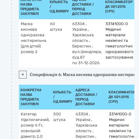
КІЛЬКІСТЬ
КЛАСИФІКАТОР
НАЗВА
ДОСТАВКИ /
/
ДК 021:2015
ПРЕДМЕТА
ПЕРІОД
ОД.ВИМІРУ
(CPV)
ЗАКУПІВЛІ
ДОСТАВКИ
Маска
60
63304
,
33141000-0
киснева
штука
Україна
,
Медичні
одноразова
Харківська
матеріали
нестерильна
область
,
нехімічні та
(для дітей)
Берестин
,
гематологічні
розмір 2
вул.Шиндлера,
одноразового
буд.87
застосування
по 31-12-2026
+
Специфікація 6: Маска киснева одноразова нестерильн
КОНКРЕТНА
АДРЕСА
КІЛЬКІСТЬ
КЛАСИФІКАТОР
НАЗВА
ДОСТАВКИ /
/
ДК 021:2015
ПРЕДМЕТА
ПЕРІОД
ОД.ВИМІРУ
(CPV)
ЗАКУПІВЛІ
ДОСТАВКИ
Катетер
500
63304
,
33141000-0
підключичний,
штука
Україна
,
Медичні
розмір 6 Fr,
Харківська
матеріали
зовнішній
область
,
нехімічні та
діаметр 2,0
Берестин
,
гематологічні