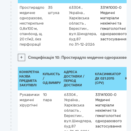
Простирадло
35
63304
,
33141000-0
медичне
штука
Україна
,
Медичні
одноразове,
Харківська
матеріали
нестерильне
область
,
нехімічні та
0,8х100 м,
Берестин
,
гематологічні
спанбонд, щ.
вул.Шиндлера,
одноразового
20 г/м2, без
буд.87
застосування
перфорації
по 31-12-2026
+
Специфікація 10: Простирадло медичне одноразове, не
КОНКРЕТНА
АДРЕСА
КІЛЬКІСТЬ
КЛАСИФІКАТОР
НАЗВА
ДОСТАВКИ /
/
ДК 021:2015
КЛ
ПРЕДМЕТА
ПЕРІОД
ОД.ВИМІРУ
(CPV)
ЗАКУПІВЛІ
ДОСТАВКИ
Рукавички
10
63304
,
33141000-0
медичні
пара
Україна
,
Медичні
хірургічні
Харківська
матеріали
область
,
нехімічні та
Берестин
,
гематологічні
вул.Шиндлера,
одноразового
буд.87
застосування