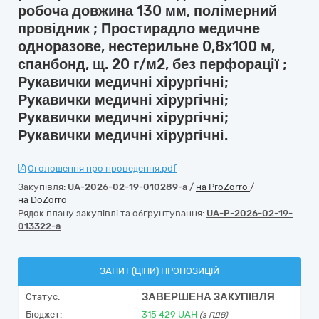
робоча довжина 130 мм, полімерний
провідник ; Простирадло медичне
одноразове, нестерильне 0,8х100 м,
спанбонд, щ. 20 г/м2, без перфорації ;
Рукавички медичні хірургічні;
Рукавички медичні хірургічні;
Рукавички медичні хірургічні;
Рукавички медичні хірургічні.
Оголошення про проведення.pdf
Закупівля:
UA-2026-02-19-010289-a
/
на ProZorro
/
на DoZorro
Рядок плану закупівлі та обґрунтування:
UA-P-2026-02-19-
013322-a
ЗАПИТ (ЦІНИ) ПРОПОЗИЦІЙ
ЗАВЕРШЕНА ЗАКУПІВЛЯ
Статус:
Бюджет:
315 429
UAH
(з ПДВ)