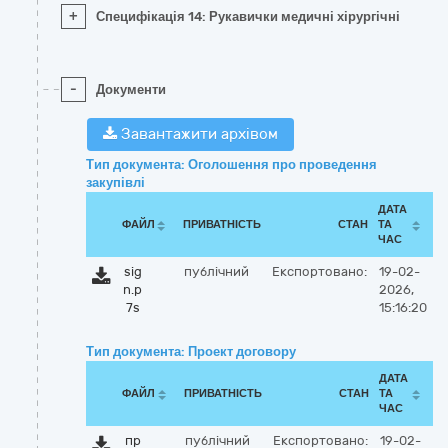
+
Специфікація 14: Рукавички медичні хірургічні
-
Документи
Завантажити архівом
Тип документа: Оголошення про проведення
закупівлі
ДАТА
ФАЙЛ
ПРИВАТНІСТЬ
СТАН
ТА
ЧАС
sig
публічний
Експортовано:
19-02-
n.p
2026,
7s
15:16:20
Тип документа: Проект договору
ДАТА
ФАЙЛ
ПРИВАТНІСТЬ
СТАН
ТА
ЧАС
пр
публічний
Експортовано:
19-02-