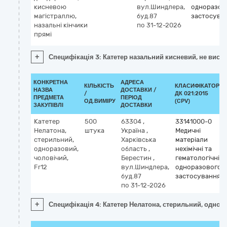
кисневою
вул.Шиндлера,
одноразов
магістраллю,
буд.87
застосува
назальні кінчики
по 31-12-2026
прямі
+
Специфікація 3: Катетер назальний кисневий, не висо
КОНКРЕТНА
АДРЕСА
КІЛЬКІСТЬ
КЛАСИФІКАТОР
НАЗВА
ДОСТАВКИ /
/
ДК 021:2015
ПРЕДМЕТА
ПЕРІОД
ОД.ВИМІРУ
(CPV)
ЗАКУПІВЛІ
ДОСТАВКИ
Катетер
500
63304
,
33141000-0
Нелатона,
штука
Україна
,
Медичні
стерильний,
Харківська
матеріали
одноразовий,
область
,
нехімічні та
чоловічий,
Берестин
,
гематологічні
Fr12
вул.Шиндлера,
одноразового
буд.87
застосування
по 31-12-2026
+
Специфікація 4: Катетер Нелатона, стерильний, однора