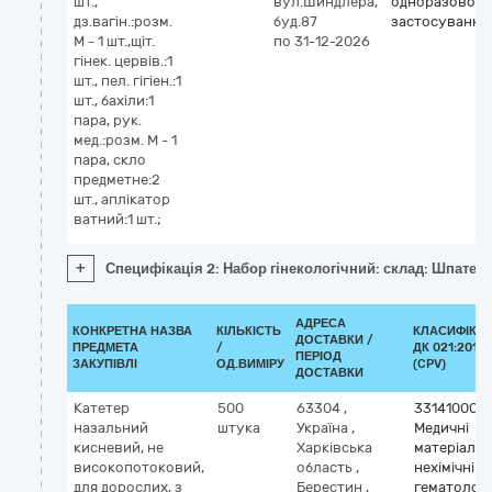
шт.,
вул.Шиндлера,
одноразового
дз.вагін.:розм.
буд.87
застосування
M - 1 шт.,щіт.
по 31-12-2026
гінек. цервів.:1
шт., пел. гігіен.:1
шт., бахіли:1
пара, рук.
мед.:розм. M - 1
пара, скло
предметне:2
шт., аплікатор
ватний:1 шт.;
+
Специфікація 2: Набор гінекологічний: склад: Шпатель гін
АДРЕСА
КОНКРЕТНА НАЗВА
КІЛЬКІСТЬ
КЛАСИФІКА
ДОСТАВКИ /
ПРЕДМЕТА
/
ДК 021:2015
ПЕРІОД
ЗАКУПІВЛІ
ОД.ВИМІРУ
(CPV)
ДОСТАВКИ
Катетер
500
63304
,
33141000-
назальний
штука
Україна
,
Медичні
кисневий, не
Харківська
матеріали
високопотоковий,
область
,
нехімічні т
для дорослих, з
Берестин
,
гематологі