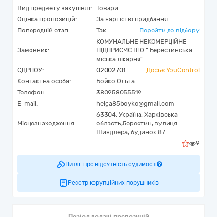
Вид предмету закупівлі:
Товари
Оцінка пропозицій:
За вартістю придбання
Попередній етап:
Так
Перейти до відбору
КОМУНАЛЬНЕ НЕКОМЕРЦІЙНЕ
Замовник:
ПІДПРИЄМСТВО " Берестинська
міська лікарня"
ЄДРПОУ:
02002701
Досьє YouControl
Контактна особа:
Бойко Ольга
Телефон:
380958055519
E-mail:
helga85boyko@gmail.com
63304,
Україна
,
Харківська
Місцезнаходження:
область,
Берестин,
вулиця
Шиндлера, будинок 87
9
Витяг про відсутність судимості
Реєстр корупційних порушників
Період подачі пропозицій