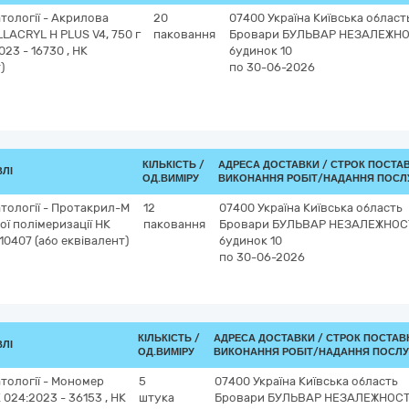
тології - Акрилова
20
07400
Україна
Київська област
LLACRYL H PLUS V4, 750 г
паковання
Бровари
БУЛЬВАР НЕЗАЛЕЖНОС
23 - 16730 , НК
будинок 10
)
по 30-06-2026
КІЛЬКІСТЬ /
АДРЕСА ДОСТАВКИ /
СТРОК ПОСТА
ВЛІ
ОД.ВИМІРУ
ВИКОНАННЯ РОБІТ/НАДАННЯ ПОСЛУ
тології - Протакрил-М
12
07400
Україна
Київська область
ї полімеризації НК
паковання
Бровари
БУЛЬВАР НЕЗАЛЕЖНОСТ
10407 (або еквівалент)
будинок 10
по 30-06-2026
КІЛЬКІСТЬ /
АДРЕСА ДОСТАВКИ /
СТРОК ПОСТАВ
ВЛІ
ОД.ВИМІРУ
ВИКОНАННЯ РОБІТ/НАДАННЯ ПОСЛУ
тології - Мономер
5
07400
Україна
Київська область
024:2023 - 36153 , НК
штука
Бровари
БУЛЬВАР НЕЗАЛЕЖНОСТІ