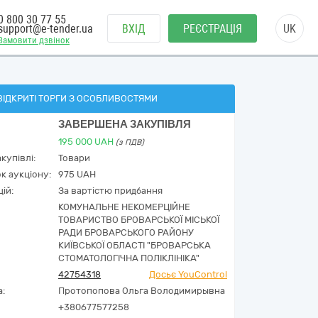
0 800 30 77 55
support@e-tender.ua
ВХІД
РЕЄСТРАЦІЯ
UK
Замовити дзвінок
ВІДКРИТІ ТОРГИ З ОСОБЛИВОСТЯМИ
ЗАВЕРШЕНА ЗАКУПІВЛЯ
195 000
UAH
(з ПДВ)
купівлі:
Товари
к аукціону:
975 UAH
ій:
За вартістю придбання
КОМУНАЛЬНЕ НЕКОМЕРЦІЙНЕ
ТОВАРИСТВО БРОВАРСЬКОЇ МІСЬКОЇ
РАДИ БРОВАРСЬКОГО РАЙОНУ
КИЇВСЬКОЇ ОБЛАСТІ "БРОВАРСЬКА
СТОМАТОЛОГІЧНА ПОЛІКЛІНІКА"
42754318
Досьє YouControl
а:
Протопопова Ольга Володимирывна
+380677577258