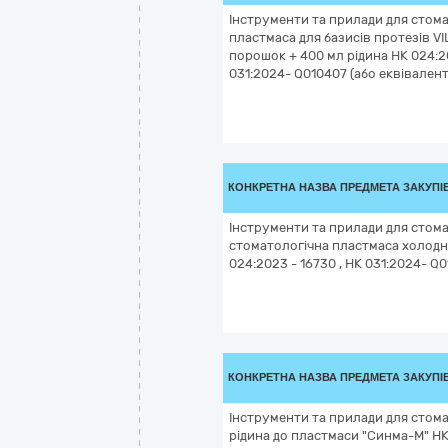
Інструменти та прилади для стома
пластмаса для базисів протезів VI
порошок + 400 мл рідина НК 024:20
031:2024- Q010407 (або еквівалент
КОНКРЕТНА НАЗВА ПРЕДМЕТА ЗАКУПІ
Інструменти та прилади для стома
стоматологічна пластмаса холодно
024:2023 - 16730 , НК 031:2024- Q0
КОНКРЕТНА НАЗВА ПРЕДМЕТА ЗАКУПІ
Інструменти та прилади для стома
рідина до пластмаси "Синма-М" НК 