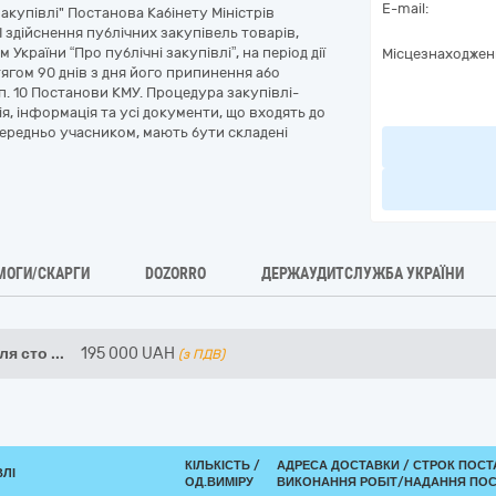
E-mail:
 закупівлі" Постанова Кабінету Міністрів
 здійснення публічних закупівель товарів,
України “Про публічні закупівлі”, на період дії
Місцезнаходжен
ягом 90 днів з дня його припинення або
п. 10 Постанови КМУ. Процедура закупівлі-
я, інформація та усі документи, що входять до
середньо учасником, мають бути складені
МОГИ/СКАРГИ
DOZORRO
ДЕРЖАУДИТСЛУЖБА УКРАЇНИ
ля сто
...
195 000
UAH
(з ПДВ)
КІЛЬКІСТЬ /
АДРЕСА ДОСТАВКИ /
СТРОК ПОСТ
ВЛІ
ОД.ВИМІРУ
ВИКОНАННЯ РОБІТ/НАДАННЯ ПОС