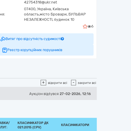
42754318@ukr.net
07400,
Україна
,
Київська
ня:
область,
місто Бровари,
БУЛЬВАР
НЕЗАЛЕЖНОСТІ, будинок 10
6
Витяг про відсутність судимості
Реєстр корупційних порушників
+
-
відкрити всі
закрити всі
Аукціон відбувся
27-02-2026, 12:16
АВКИ/
КЛАСИФІКАТОР ДК
КЛАСИФІКАТОРИ
ЛУГ:
021:2015 (CPV)