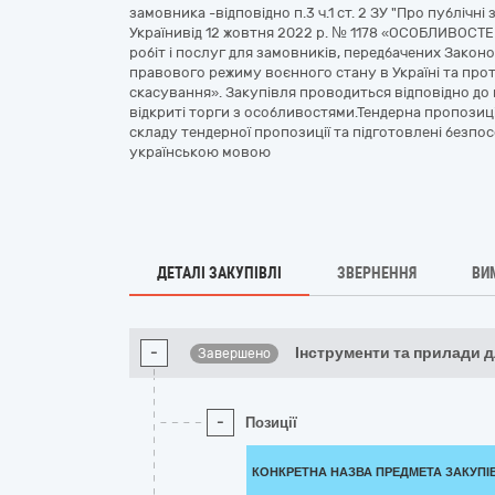
замовника -відповідно п.3 ч.1 ст. 2 ЗУ "Про публічні
Українивід 12 жовтня 2022 р. № 1178 «ОСОБЛИВОСТЕІ
робіт і послуг для замовників, передбачених Законом 
правового режиму воєнного стану в Україні та прот
скасування». Закупівля проводиться відповідно до 
відкриті торги з особливостями.Тендерна пропозиці
складу тендерної пропозиції та підготовлені безпо
українською мовою
ДЕТАЛІ ЗАКУПІВЛІ
ЗВЕРНЕННЯ
ВИ
-
Інструменти та прилади д
Завершено
-
Позиції
КОНКРЕТНА НАЗВА ПРЕДМЕТА ЗАКУПІ