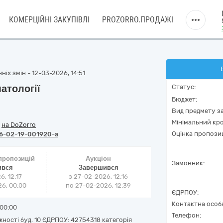
КОМЕРЦІЙНІ ЗАКУПІВЛІ
PROZORRO.ПРОДАЖІ
іх змін - 12-03-2026, 14:51
атології
Статус:
Бюджет:
Вид предмету за
Мінімальний кро
/
на DoZorro
Оцінка пропозиц
6-02-19-001920-a
 пропозицій
Аукціон
Замовник:
ився
Завершився
6, 12:17
з
27-02-2026, 12:16
6, 00:00
по
27-02-2026, 12:39
ЄДРПОУ:
Контактна особ
00:00
Телефон:
жності буд. 10 ЄДРПОУ: 42754318 категорія