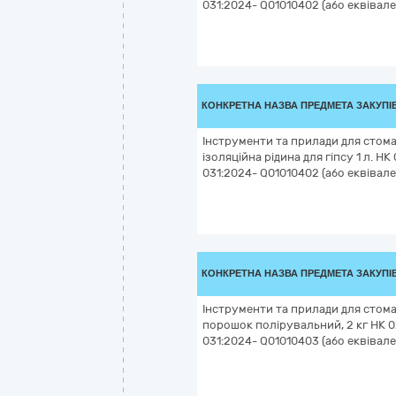
031:2024- Q01010402 (або еквівале
КОНКРЕТНА НАЗВА ПРЕДМЕТА ЗАКУПІ
Інструменти та прилади для стомат
ізоляційна рідина для гіпсу 1 л. НК
031:2024- Q01010402 (або еквівале
КОНКРЕТНА НАЗВА ПРЕДМЕТА ЗАКУПІ
Інструменти та прилади для стом
порошок полірувальний, 2 кг НК 0
031:2024- Q01010403 (або еквівале