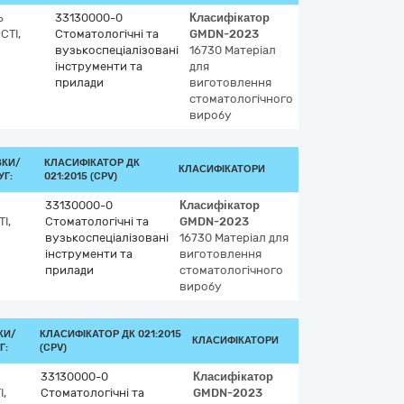
ь
33130000-0
Класифікатор
ТІ,
Стоматологічні та
GMDN-2023
вузькоспеціалізовані
16730
Матеріал
інструменти та
для
прилади
виготовлення
стоматологічного
виробу
ВКИ/
КЛАСИФІКАТОР ДК
КЛАСИФІКАТОРИ
Г:
021:2015 (CPV)
33130000-0
Класифікатор
І,
Стоматологічні та
GMDN-2023
вузькоспеціалізовані
16730
Матеріал для
інструменти та
виготовлення
прилади
стоматологічного
виробу
КИ/
КЛАСИФІКАТОР ДК 021:2015
КЛАСИФІКАТОРИ
Г:
(CPV)
33130000-0
Класифікатор
,
Стоматологічні та
GMDN-2023