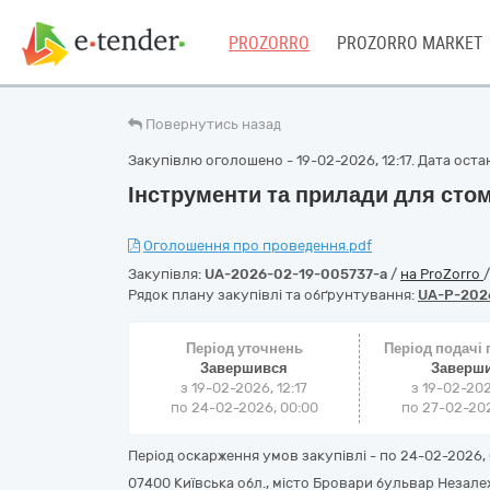
PROZORRO
PROZORRO MARKET
Повернутись назад
Закупівлю оголошено - 19-02-2026, 12:17. Дата останн
Інструменти та прилади для стом
Оголошення про проведення.pdf
Закупівля:
UA-2026-02-19-005737-a
/
на ProZorro
Рядок плану закупівлі та обґрунтування:
UA-P-202
Період уточнень
Період подачі
Завершився
Заверш
з 19-02-2026, 12:17
з 19-02-202
по 24-02-2026, 00:00
по 27-02-202
Період оскарження умов закупівлі - по
24-02-2026, 
07400 Київська обл., місто Бровари бульвар Незале