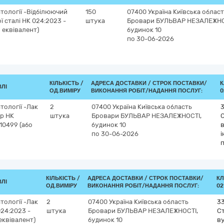
тології -Відбілюючий
150
07400
Україна
Київська облас
ї сталі НК 024:2023 -
штука
Бровари
БУЛЬВАР НЕЗАЛЕЖНО
о еквівалент)
будинок 10
по 30-06-2026
КІЛЬКІСТЬ /
АДРЕСА ДОСТАВКИ /
СТРОК ПОСТАВКИ/
К
ВЛІ
ОД.ВИМІРУ
ВИКОНАННЯ РОБІТ/НАДАННЯ ПОСЛУГ:
0
тології -Лак
2
07400
Україна
Київська область
ep НК
штука
Бровари
БУЛЬВАР НЕЗАЛЕЖНОСТІ,
С
10499 (або
будинок 10
в
по 30-06-2026
і
КІЛЬКІСТЬ /
АДРЕСА ДОСТАВКИ /
СТРОК ПОСТАВКИ/
КЛ
ВЛІ
ОД.ВИМІРУ
ВИКОНАННЯ РОБІТ/НАДАННЯ ПОСЛУГ:
02
тології -Лак
2
07400
Україна
Київська область
3
24:2023 -
штука
Бровари
БУЛЬВАР НЕЗАЛЕЖНОСТІ,
Ст
еквівалент)
будинок 10
ву