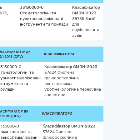
ть
33130000-0
Класифікатор
СТІ,
Стоматологічні та
GMDN-2023
вузькоспеціалізовані
38785
Засіб
інструменти та прилади
для
відбілювання
зубів
ЛАСИФІКАТОР ДК
КЛАСИФІКАТОРИ
21:2015 (CPV)
33130000-0
Класифікатор
GMDN-2023
томатологічні та
37624
Система
узькоспеціалізовані
флюороскопічна
нструменти та
рентгенівська
прилади
урогінекологічна пересувна
аналогова
АСИФІКАТОР ДК
КЛАСИФІКАТОРИ
1:2015 (CPV)
3130000-0
Класифікатор
GMDN-2023
оматологічні та
37624
Система
зькоспеціалізовані
флюороскопічна