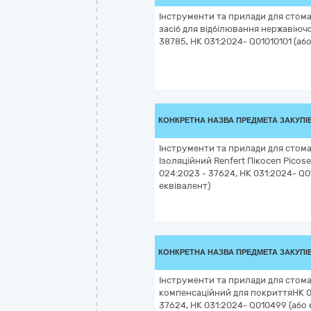
Інструменти та прилади для стома
засіб для відбілювання нержавіючо
38785, НК 031:2024- Q01010101 (аб
КОНКРЕТНА НАЗВА ПРЕДМЕТА ЗАКУПІ
Інструменти та прилади для стома
Ізоляційний Renfert Пікосеп Picos
024:2023 - 37624, НК 031:2024- Q0
еквівалент)
КОНКРЕТНА НАЗВА ПРЕДМЕТА ЗАКУПІ
Інструменти та прилади для стома
компенсаційний для покриттяНК 0
37624, НК 031:2024- Q010499 (або 