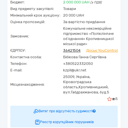
Бюджет:
2 000 000
UAH
(з ПДВ)
Вид предмету закупівлі:
Товари
Мінімальний крок аукціону:
20 000 UAH
Оцінка пропозицій:
За вартістю придбання
Комунальне некомерційне
підприємство «Поліклінічне
Замовник:
об’єднання» Кропивницької
міської ради»
ЄДРПОУ:
36421504
Досьє YouControl
Контактна особа:
Бібікова Ганна Сергіївна
Телефон:
+380522332050
E-mail:
kzpll@ukr.net
25009,
Україна
,
Кіровоградська
Місцезнаходження:
область,
Кропивницький,
вул.Габдрахманова, буд.5
5
Витяг про відсутність судимості
Реєстр корупційних порушників