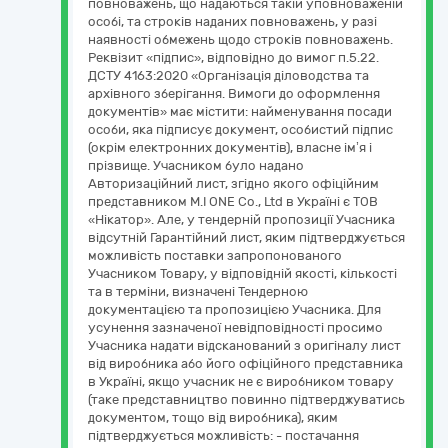
повноважень, що надаються такій уповноваженій
особі, та строків наданих повноважень, у разі
наявності обмежень щодо строків повноважень.
Реквізит «підпис», відповідно до вимог п.5.22.
ДСТУ 4163:2020 «Організація діловодства та
архівного зберігання. Вимоги до оформлення
документів» має містити: найменування посади
особи, яка підписує документ, особистий підпис
(окрім електронних документів), власне ім’я і
прізвище. Учасником було надано
Авторизаційний лист, згідно якого офіційним
представником M.I ONE Co., Ltd в Україні є ТОВ
«Нікатор». Але, у тендерній пропозиції Учасника
відсутній Гарантійний лист, яким підтверджується
можливість поставки запропонованого
Учасником Товару, у відповідній якості, кількості
та в терміни, визначені Тендерною
документацією та пропозицією Учасника. Для
усунення зазначеної невідповідності просимо
Учасника надати відсканований з оригіналу лист
від виробника або його офіційного представника
в Україні, якщо учасник не є виробником товару
(таке представництво повинно підтверджуватись
документом, тощо від виробника), яким
підтверджується можливість: - постачання