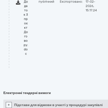
До
публічний
Експортовано:
17-02-
да
2026,
то
15:17:24
к 3
пр
оє
кт
До
го
во
ру.
do
c
Електронні тендерні вимоги
+
Підстави для відмови в участі у процедурі закупівлі