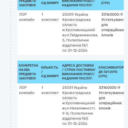
ПРЕДМЕТА
ВИКОНАННЯ РОБІТ/
ОД.ВИМІРУ
(CPV)
ЗАКУПІВЛІ
НАДАННЯ ПОСЛУГ:
ЛОР
1
25009
Україна
33160000-9
комбайн
комплект
Кіровоградська
Устаткування
область
для
м.Кропивницький
операційних
вул.Габдрахманова,
блоків
5, Поліклінічне
відділення №1
по 31-12-2026
КОНКРЕТНА
АДРЕСА ДОСТАВКИ
КІЛЬКІСТЬ
КЛАСИФІКАТОР
НАЗВА
/
СТРОК ПОСТАВКИ/
/
ДК 021:2015
ПРЕДМЕТА
ВИКОНАННЯ РОБІТ/
ОД.ВИМІРУ
(CPV)
ЗАКУПІВЛІ
НАДАННЯ ПОСЛУГ:
ЛОР
1
25031
Україна
33160000-9
комбайн
комплект
Кіровоградська
Устаткування
область
для
м.Кропивницький
операційних
вул.Незалежності,
блоків
9-Б, Поліклінічне
відділення №5
по 31-12-2026