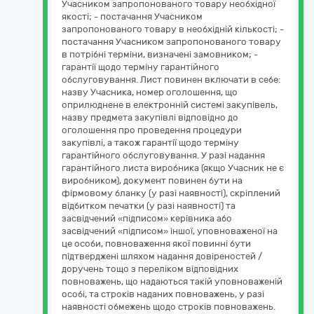
Учасником запропонованого товару необхідної
якості; - постачання Учасником
запропонованого товару в необхідній кількості; -
постачання Учасником запропонованого товару
в потрібні терміни, визначені замовником; -
гарантії щодо терміну гарантійного
обслуговування. Лист повинен включати в себе:
назву Учасника, номер оголошення, що
оприлюднене в електронній системі закупівель,
назву предмета закупівлі відповідно до
оголошення про проведення процедури
закупівлі, а також гарантії щодо терміну
гарантійного обслуговування. У разі надання
гарантійного листа виробника (якщо Учасник не є
виробником), документ повинен бути на
фірмовому бланку (у разі наявності), скріплений
відбитком печатки (у разі наявності) та
засвідчений «підписом» керівника або
засвідчений «підписом» іншої, уповноваженої на
це особи, повноваження якої повинні бути
підтверджені шляхом надання довіреностей /
доручень тощо з переліком відповідних
повноважень, що надаються такій уповноваженій
особі, та строків наданих повноважень, у разі
наявності обмежень щодо строків повноважень.