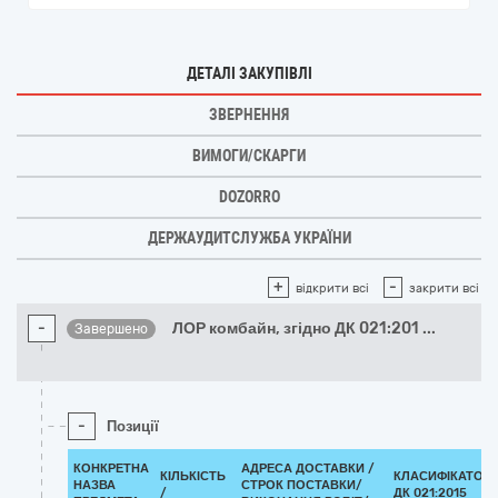
ДЕТАЛІ ЗАКУПІВЛІ
ЗВЕРНЕННЯ
ВИМОГИ/СКАРГИ
DOZORRO
ДЕРЖАУДИТСЛУЖБА УКРАЇНИ
+
-
відкрити всі
закрити всі
-
ЛОР комбайн, згідно ДК 021:201
...
Завершено
-
Позиції
КОНКРЕТНА
АДРЕСА ДОСТАВКИ /
КІЛЬКІСТЬ
КЛАСИФІКАТОР
НАЗВА
СТРОК ПОСТАВКИ/
/
ДК 021:2015