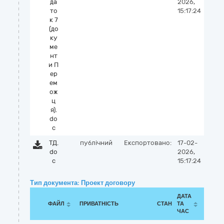
да
2026,
то
15:17:24
к 7
(до
ку
ме
нт
и П
ер
ем
ож
ц
я).
do
c
ТД.
публічний
Експортовано:
17-02-
do
2026,
c
15:17:24
Тип документа: Проект договору
ДАТА
ФАЙЛ
ПРИВАТНІСТЬ
СТАН
ТА
ЧАС