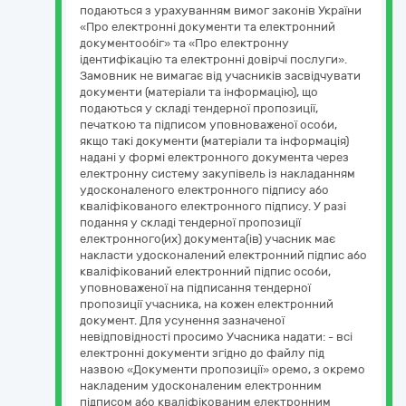
подаються з урахуванням вимог законів України
«Про електронні документи та електронний
документообіг» та «Про електронну
ідентифікацію та електронні довірчі послуги».
Замовник не вимагає від учасників засвідчувати
документи (матеріали та інформацію), що
подаються у складі тендерної пропозиції,
печаткою та підписом уповноваженої особи,
якщо такі документи (матеріали та інформація)
надані у формі електронного документа через
електронну систему закупівель із накладанням
удосконаленого електронного підпису або
кваліфікованого електронного підпису. У разі
подання у складі тендерної пропозиції
електронного(их) документа(ів) учасник має
накласти удосконалений електронний підпис або
кваліфікований електронний підпис особи,
уповноваженої на підписання тендерної
пропозиції учасника, на кожен електронний
документ. Для усунення зазначеної
невідповідності просимо Учасника надати: - всі
електронні документи згідно до файлу під
назвою «Документи пропозиції» оремо, з окремо
накладеним удосконаленим електронним
підписом або кваліфікованим електронним