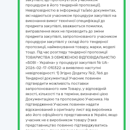
процедури в його тендерній пропозиції).
Невідповідністю в інформації та/або документах,
які надаються учасником процедури закупівлі на
виконання вимог технічної специфікації до
предмета закупівлі, вважаються помилки,
виправлення яких не призводить до зміни
предмета закупівлі, запропонованого учасником
процедури закупівлі у складі його тендерної
пропозиції, найменування товару, марки, моделі
тощо. Під час розгляду тендерної пропозиції
ТОВАРИСТВА З ОБМЕЖЕНОЮ ВІДПОВІДАЛЬНІСТЮ
«БОВІ - Україна» у процедурі закупівлі № UA-
2026-02-17-010322-a виявлено наступні
невідповідності: 1) Згідно Додатку №2, №6 до
Тендерної документації Учасник повинен
підтвердити можливість поставки
запропонованого ним Товару, у відповідній
якості, кількості та в терміни, визначені цією
Документацією та пропозицією Учасника. На
підтвердження Учасник повинен надати
відсканований з оригіналу лист від виробника
або його офіційного представника в Україні, якщо
учасник не є виробником товару (таке
представництво повинно підтверджуватись