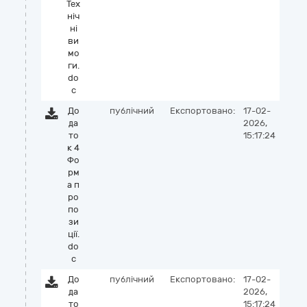
Тех
ніч
ні
ви
мо
ги.
do
c
До
публічний
Експортовано:
17-02-
да
2026,
то
15:17:24
к 4
Фо
рм
а п
ро
по
зи
ції.
do
c
До
публічний
Експортовано:
17-02-
да
2026,
то
15:17:24