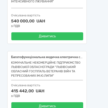
ІНТЕНСИВНОГО ЛІКУВАННЯ"
Очікувана вартість
540 000,00 UAH
з ПДВ
Дивитись
Багатофункціональна медична електрична система (НК 024:2023: 44491 – Багатофункційний дриль/пилка хірургічна, що живиться від електромережі / НК 031:2024: Z12130501 – МОТОРИЗОВАНІ СИСТЕМИ ОРТОПЕДИЧНОЇ ХІРУРГІЇ); Адаптер канюльованої дрилі для багатофункціональної медичної електричної системи (НК 024:2023: 43962 – З'єднувальний пристрій для хірургічного дриля стандартний / НК 031:2024: Z12130580 – МОТОРИЗОВАНІ ІНСТРУМЕНТИ ДЛЯ СИСТЕМИ ОРТОПЕДИЧНОЇ ХІРУРГІЇ – АПАРАТНІ АКСЕСУАРИ); Адаптер для встановлення і фіксації K-дротів (спиць Кіршнера) для багатофункціональної медичної електричної системи (НК 024:2023: 43660 – З'єднувальний пристрій для введення спиць / НК 031:2024: Z12130580 МОТОРИЗОВАНІ ІНСТРУМЕНТИ ДЛЯ СИСТЕМИ ОРТОПЕДИЧНОЇ ХІРУРГІЇ – АПАРАТНІ АКСЕСУАРИ); Лезо для осциляторної пили (НК 024:2023: 44984 – Лезо осцилюючої хірургічної пилки багаторазового застосування / НК 031:2024: L010703 – ЛЕЗА ДЛЯ МОТОРНИХ ХІРУРГІЧНИХ ПИЛОК, БАГАТОРАЗОВІ)
КОМУНАЛЬНЕ НЕКОМЕРЦІЙНЕ ПІДПРИЄМСТВО
ЛЬВІВСЬКОЇ ОБЛАСНОЇ РАДИ "ЛЬВІВСЬКИЙ
ОБЛАСНИЙ ГОСПІТАЛЬ ВЕТЕРАНІВ ВІЙН ТА
РЕПРЕСОВАНИХ ІМ.Ю.ЛИПИ"
Очікувана вартість
415 442,00 UAH
з ПДВ
Дивитись