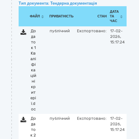
Тип документа: Тендерна документація
ДАТА
ФАЙЛ
ПРИВАТНІСТЬ
СТАН
ТА
ЧАС
До
публічний
Експортовано:
17-02-
да
2026,
то
15:17:24
к 1
Кв
алі
фі
ка
цій
ні
кр
ит
ері
ї.d
oc
До
публічний
Експортовано:
17-02-
да
2026,
то
15:17:24
к 2