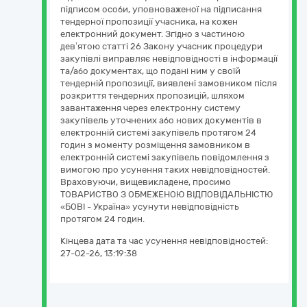
підписом особи, уповноваженої на підписання
тендерної пропозиції учасника, на кожен
електронний документ. Згідно з частиною
дев’ятою статті 26 Закону учасник процедури
закупівлі виправляє невідповідності в інформації
та/або документах, що подані ним у своїй
тендерній пропозиції, виявлені замовником після
розкриття тендерних пропозицій, шляхом
завантаження через електронну систему
закупівель уточнених або нових документів в
електронній системі закупівель протягом 24
годин з моменту розміщення замовником в
електронній системі закупівель повідомлення з
вимогою про усунення таких невідповідностей.
Враховуючи, вищевикладене, просимо
ТОВАРИСТВО З ОБМЕЖЕНОЮ ВІДПОВІДАЛЬНІСТЮ
«БОВІ - Україна» усунути невідповідність
протягом 24 годин.
Кінцева дата та час усунення невідповідностей:
27-02-26, 13:19:38