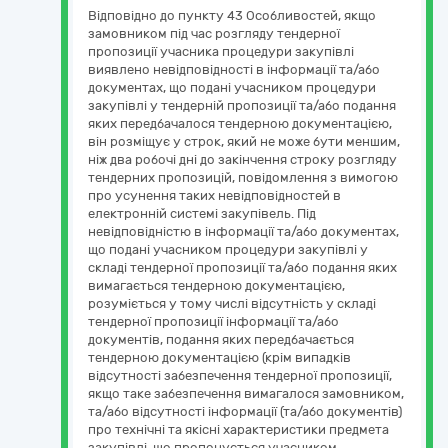
Відповідно до пункту 43 Особливостей, якщо
замовником під час розгляду тендерної
пропозиції учасника процедури закупівлі
виявлено невідповідності в інформації та/або
документах, що подані учасником процедури
закупівлі у тендерній пропозиції та/або подання
яких передбачалося тендерною документацією,
він розміщує у строк, який не може бути меншим,
ніж два робочі дні до закінчення строку розгляду
тендерних пропозицій, повідомлення з вимогою
про усунення таких невідповідностей в
електронній системі закупівель. Під
невідповідністю в інформації та/або документах,
що подані учасником процедури закупівлі у
складі тендерної пропозиції та/або подання яких
вимагається тендерною документацією,
розуміється у тому числі відсутність у складі
тендерної пропозиції інформації та/або
документів, подання яких передбачається
тендерною документацією (крім випадків
відсутності забезпечення тендерної пропозиції,
якщо таке забезпечення вимагалося замовником,
та/або відсутності інформації (та/або документів)
про технічні та якісні характеристики предмета
закупівлі, що пропонується учасником