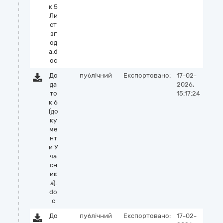
к 5
Ли
ст
зг
од
а.d
oc
До
публічний
Експортовано:
17-02-
да
2026,
то
15:17:24
к 6
(до
ку
ме
нт
и У
ча
сн
ик
а).
do
c
До
публічний
Експортовано:
17-02-