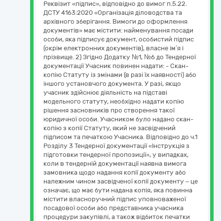
Реквізит «підпис», відповідно до вимог п.5.22.
ДСТУ 4163:2020 «Організація діловодства та
архівного зберігання. Вимоги до оформлення
документів» має містити: найменування посади
особи, яка підписує документ, особистий підпис
(окрім електронних документів), власне ім’я і
прізвище. 2) Згідно Додатку №1, №6 до Тендерної
документації Учасник повинен надати: - Скан-
копію Статуту із змінами (в разі їх наявності) або
іншого установчого документа. У разі, якщо
учасник здійснює діяльність на підставі
модельного статуту, необхідно надати копію
рішення засновників про створення такої
юридичної особи. Учасником було надано скан-
копію з копії Статуту, який не засвідчений
підписом та печаткою Учасника. Відповідно до ч.1
Розділу 3 Тендерної документації «Інструкція з
підготовки тендерної пропозиції», у випадках,
коли в тендерній документації наявна вимога
замовника щодо надання копії документу або
належним чином засвідченої копії документу – це
означає, що має бути надана копія, яка повинна
містити власноручний підпис уповноваженої
посадової особи або представника учасника
процедури закупівлі, а також відбиток печатки