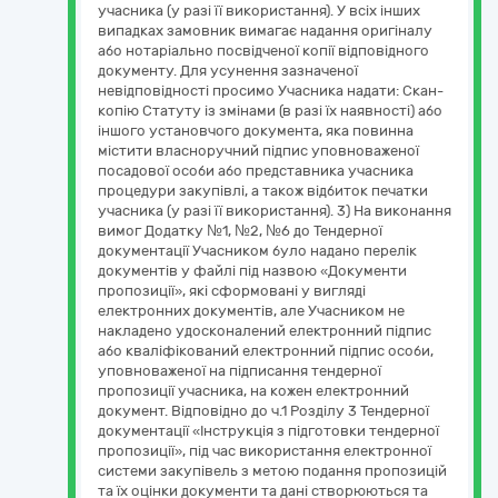
учасника (у разі її використання). У всіх інших
випадках замовник вимагає надання оригіналу
або нотаріально посвідченої копії відповідного
документу. Для усунення зазначеної
невідповідності просимо Учасника надати: Скан-
копію Статуту із змінами (в разі їх наявності) або
іншого установчого документа, яка повинна
містити власноручний підпис уповноваженої
посадової особи або представника учасника
процедури закупівлі, а також відбиток печатки
учасника (у разі її використання). 3) На виконання
вимог Додатку №1, №2, №6 до Тендерної
документації Учасником було надано перелік
документів у файлі під назвою «Документи
пропозиції», які сформовані у вигляді
електронних документів, але Учасником не
накладено удосконалений електронний підпис
або кваліфікований електронний підпис особи,
уповноваженої на підписання тендерної
пропозиції учасника, на кожен електронний
документ. Відповідно до ч.1 Розділу 3 Тендерної
документації «Інструкція з підготовки тендерної
пропозиції», під час використання електронної
системи закупівель з метою подання пропозицій
та їх оцінки документи та дані створюються та