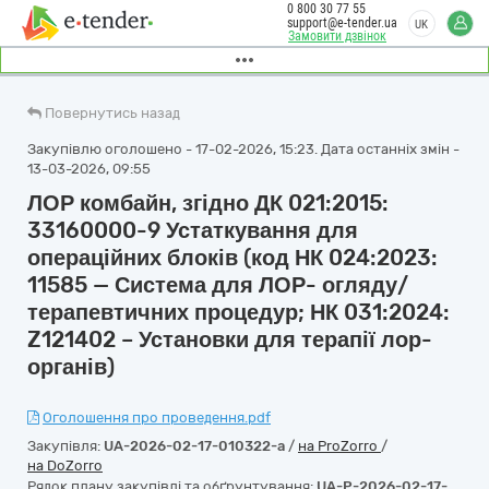
0 800 30 77 55
support@e-tender.ua
UK
Замовити дзвінок
Повернутись назад
Закупівлю оголошено - 17-02-2026, 15:23. Дата останніх змін -
13-03-2026, 09:55
ЛОР комбайн, згідно ДК 021:2015:
33160000-9 Устаткування для
операційних блоків (код НК 024:2023:
11585 — Система для ЛОР- огляду/
терапевтичних процедур; НК 031:2024:
Z121402 – Установки для терапії лор-
органів)
Оголошення про проведення.pdf
Закупівля:
UA-2026-02-17-010322-a
/
на ProZorro
/
на DoZorro
Рядок плану закупівлі та обґрунтування:
UA-P-2026-02-17-