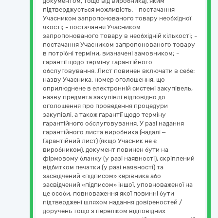
документом, тощо від виробника), яким
підтверджується можливість: - постачання
Учасником запропонованого товару необхідної
якості; - постачання Учасником
запропонованого товару в необхідній кількості; -
постачання Учасником запропонованого товару
в потрібні терміни, визначені замовником; -
гарантії щодо терміну гарантійного
обслуговування. Лист повинен включати в себе:
назву Учасника, номер оголошення, що
оприлюднене в електронній системі закупівель,
назву предмета закупівлі відповідно до
оголошення про проведення процедури
закупівлі, а також гарантії щодо терміну
гарантійного обслуговування. У разі надання
гарантійного листа виробника (надалі –
Гарантійний лист) (якщо Учасник не є
виробником), документ повинен бути на
фірмовому бланку (у разі наявності), скріплений
відбитком печатки (у разі наявності) та
засвідчений «підписом» керівника або
засвідчений «підписом» іншої, уповноваженої на
це особи, повноваження якої повинні бути
підтверджені шляхом надання довіреностей /
доручень тощо з переліком відповідних