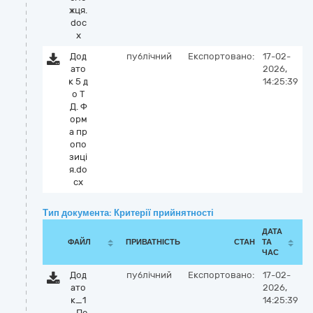
жця.
doc
x
Дод
публічний
Експортовано:
17-02-
ато
2026,
к 5 д
14:25:39
о Т
Д. Ф
орм
а пр
опо
зиці
я.do
cx
Тип документа: Критерії прийнятності
ДАТА
ФАЙЛ
ПРИВАТНІСТЬ
СТАН
ТА
ЧАС
Дод
публічний
Експортовано:
17-02-
ато
2026,
к_1
14:25:39
_Пе