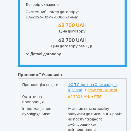
Договір укладено
Системний номер договору:
UA-2026-02-17-008633-a-a1
62 700 UAH
Ціна договору
62 700 UAH
Ціна договору без ПДВ
Деталі договору
Пропозиції Учасників
Пропозицію подав:
ФОП Сорокіна Олександра
Юріївна
Досьє YouControl
Остаточна
62 700
UAH,
з ПДВ
пропозиція:
Інформація про
Учасник не має наміру
субпідрядника:
залучати до виконання робіт
чи послуг жодного
субпідрядника/
співвиконавця