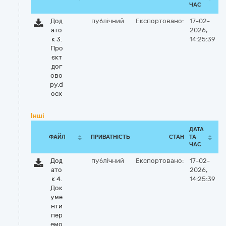
ЧАС
Дод
публічний
Експортовано:
17-02-
ато
2026,
к 3.
14:25:39
Про
єкт
дог
ово
ру.d
ocx
Інші
ДАТА
ФАЙЛ
ПРИВАТНІСТЬ
СТАН
ТА
ЧАС
Дод
публічний
Експортовано:
17-02-
ато
2026,
к 4.
14:25:39
Док
уме
нти
пер
емо