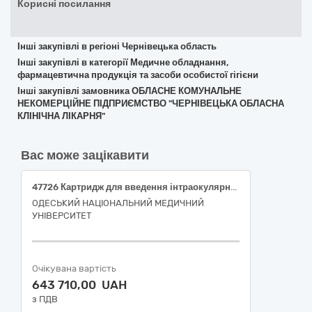
Корисні посилання
Інші закупівлі в регіоні Чернівецька область
Інші закупівлі в категорії Медичне обладнання,
фармацевтична продукція та засоби особистої гігієни
Інші закупівлі замовника ОБЛАСНЕ КОМУНАЛЬНЕ
НЕКОМЕРЦІЙНЕ ПІДПРИЄМСТВО "ЧЕРНІВЕЦЬКА ОБЛАСНА
КЛІНІЧНА ЛІКАРНЯ"
Вас може зацікавити
47726 Картридж для введення інтраокулярної лінзи, Q020680 – Стоматологічні, офтальмологічні й отоларингологічні пристрої. Набори для факоемульсифікації (Картридж C системи Monarch™ III); 47726 Картридж для введення інтраокулярної лінзи, Q020680 – Стоматологічні, офтальмологічні й отоларингологічні пристрої. Набори для факоемульсифікації (Картридж D системи Monarch™ III); 35562 Кільце підтримки капсульного мішка, P0301019001 – Імплантовані протезні пристосування і пристрої для остеосинтезу. Інтраокулярні лінзи (iol) – різне (Інтракапсулярні кільця AC, круглий край); 46738 Офтальмологічний ніж одноразового застосування відновлений, Q02010102 – Стоматологічні, офтальмологічні й отоларингологічні пристрої. Офтальмологічні мікроскальпелі, прямі (Ніж ClearCut S Sideport, 1,0 mm, стерильний); 46738 Офтальмологічний ніж одноразового застосування відновлений, Q02010102 – Стоматологічні, офтальмологічні й отоларингологічні пристрої. Офтальмологічні мікроскальпелі, прямі (Ніж офтальмологічний 30°); 46738 Офтальмологічний ніж одноразового застосування відновлений, Q02010103 – Стоматологічні, офтальмологічні й отоларингологічні пристрої. Офтальмологічні мікроскальпелі, вигнуті (Ніж-розшаровувач ClearCut S, 2,3 mm, стерильний); 46738 Офтальмологічний ніж одноразового застосування відновлений, Q02010102 – Стоматологічні, офтальмологічні й отоларингологічні пристрої. Офтальмологічні мікроскальпелі, прямі (Ніж ClearCut S Intrepid™ DB, 2,2 mm, стерильний)
ОДЕСЬКИЙ НАЦІОНАЛЬНИЙ МЕДИЧНИЙ
УНІВЕРСИТЕТ
Очікувана вартість
643 710,00 UAH
з ПДВ