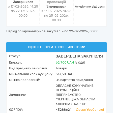
Завершився
пропозицій
з 17-02-2026, 14:25
Завершився
Аукціон не відбувся
по 22-02-2026,
з 17-02-2026, 14:25
00:00
по 25-02-2026,
08:00
Період оскарження умов закупівлі - по
22-02-2026, 00:00
ВІДКРИТІ ТОРГИ З ОСОБЛИВОСТЯМИ
ЗАВЕРШЕНА ЗАКУПІВЛЯ
Статус:
Бюджет:
62 700
UAH
(з ПДВ)
Вид предмету закупівлі:
Товари
Мінімальний крок аукціону:
313,50 UAH
Оцінка пропозицій:
За вартістю придбання
ОБЛАСНЕ КОМУНАЛЬНЕ
НЕКОМЕРЦІЙНЕ
Замовник:
ПІДПРИЄМСТВО
"ЧЕРНІВЕЦЬКА ОБЛАСНА
КЛІНІЧНА ЛІКАРНЯ"
ЄДРПОУ:
43288621
Досьє YouControl