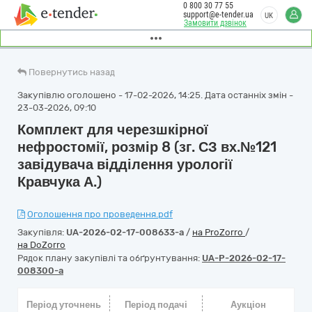
0 800 30 77 55
support@e-tender.ua
UK
Замовити дзвінок
Повернутись назад
Закупівлю оголошено - 17-02-2026, 14:25. Дата останніх змін -
23-03-2026, 09:10
Комплект для черезшкірної
нефростомії, розмір 8 (зг. СЗ вх.№121
завідувача відділення урології
Кравчука А.)
Оголошення про проведення.pdf
Закупівля:
UA-2026-02-17-008633-a
/
на ProZorro
/
на DoZorro
Рядок плану закупівлі та обґрунтування:
UA-P-2026-02-17-
008300-a
Період уточнень
Період подачі
Аукціон