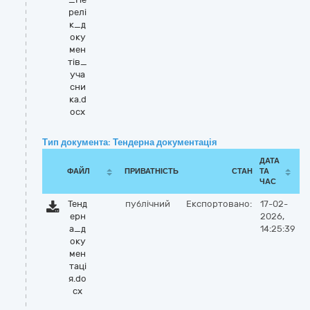
релі
к_д
оку
мен
тів_
уча
сни
ка.d
ocx
Тип документа: Тендерна документація
ДАТА
ФАЙЛ
ПРИВАТНІСТЬ
СТАН
ТА
ЧАС
Тенд
публічний
Експортовано:
17-02-
ерн
2026,
а_д
14:25:39
оку
мен
таці
я.do
cx