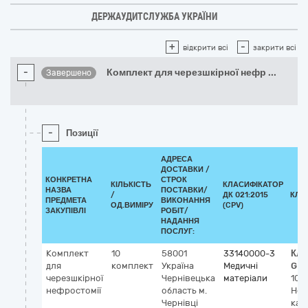
ДЕРЖАУДИТСЛУЖБА УКРАЇНИ
+
-
відкрити всі
закрити всі
-
Комплект для черезшкірної нефр
...
Завершено
-
Позиції
АДРЕСА
ДОСТАВКИ /
КОНКРЕТНА
СТРОК
КІЛЬКІСТЬ
КЛАСИФІКАТОР
НАЗВА
ПОСТАВКИ/
/
ДК 021:2015
КЛА
ПРЕДМЕТА
ВИКОНАННЯ
ОД.ВИМІРУ
(CPV)
ЗАКУПІВЛІ
РОБІТ/
НАДАННЯ
ПОСЛУГ:
Комплект
10
58001
33140000-3
Кла
для
комплект
Україна
Медичні
GM
черезшкірної
Чернівецька
матеріали
107
нефростомії
область
м.
Неф
Чернівці
кат