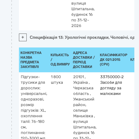
вулиця
Шпитальна,
будинок 16
по 31-12-
2026
+
Специфікація 13: Урологічні прокладки, Чоловічі, од
КОНКРЕТНА
АДРЕСА
КІЛЬКІСТЬ
КЛАСИФІКАТОР
НАЗВА
ДОСТАВКИ /
/
ДК 021:2015
КЛА
ПРЕДМЕТА
ПЕРІОД
ОД.ВИМІРУ
(CPV)
ЗАКУПІВЛІ
ДОСТАВКИ
Підгузки-
1 800
20101
,
33750000-2
трусики для
штука
Україна
,
Засоби для
дорослих:
Черкаська
догляду за
універсальні,
область
,
малюками
одноразові,
Уманський
розмір
район,
підгузків: XL,
селище
охоплення
Маньківка
,
талії: 76-180
вулиця
см,
Шпитальна,
поглинання:
будинок 16
120-3000 мл
по 31-12-