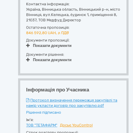
Контактна інформація:
Україна
,
Вінницька область
,
Вінницький р-н, місто
Вінниця,
вул.Келецька, будинок 1, приміщення 8
,
21037
,
ТОВ Медфуд Директор
Остаточна пропозиція:
846 592,80
UAH,
з ПДВ
Документи пропозиції:
Показати документи
Документи рішення:
Показати документи
Інформація про Учасника
Протокол визначення переможця закупівлі та
намір укласти договір про закупівлю.pdf
Рішення підписано
Ім'я:
ТОВ "ТЕТАФАРМ"
Досьє YouControl
Строк розгляду пропозиції: