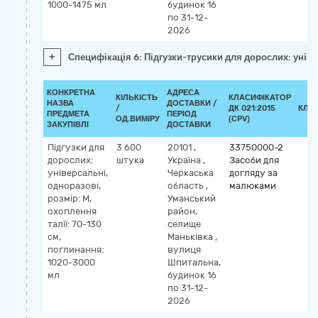
1000-1475 мл
будинок 16
по 31-12-
2026
+
Специфікація 6: Підгузки-трусики для дорослих: уніве
КОНКРЕТНА
АДРЕСА
КІЛЬКІСТЬ
КЛАСИФІКАТОР
НАЗВА
ДОСТАВКИ /
/
ДК 021:2015
КЛА
ПРЕДМЕТА
ПЕРІОД
ОД.ВИМІРУ
(CPV)
ЗАКУПІВЛІ
ДОСТАВКИ
Підгузки для
3 600
20101
,
33750000-2
дорослих:
штука
Україна
,
Засоби для
універсальні,
Черкаська
догляду за
одноразові,
область
,
малюками
розмір: M,
Уманський
охоплення
район,
талії: 70-130
селище
см,
Маньківка
,
поглинання:
вулиця
1020-3000
Шпитальна,
мл
будинок 16
по 31-12-
2026