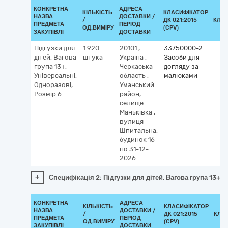
КОНКРЕТНА
АДРЕСА
КІЛЬКІСТЬ
КЛАСИФІКАТОР
НАЗВА
ДОСТАВКИ /
/
ДК 021:2015
КЛА
ПРЕДМЕТА
ПЕРІОД
ОД.ВИМІРУ
(CPV)
ЗАКУПІВЛІ
ДОСТАВКИ
Підгузки для
1 920
20101
,
33750000-2
дітей, Вагова
штука
Україна
,
Засоби для
група 13+,
Черкаська
догляду за
Універсальні,
область
,
малюками
Одноразові,
Уманський
Розмір 6
район,
селище
Маньківка
,
вулиця
Шпитальна,
будинок 16
по 31-12-
2026
+
Специфікація 2: Підгузки для дітей, Вагова група 13+, 
КОНКРЕТНА
АДРЕСА
КІЛЬКІСТЬ
КЛАСИФІКАТОР
НАЗВА
ДОСТАВКИ /
/
ДК 021:2015
КЛА
ПРЕДМЕТА
ПЕРІОД
ОД.ВИМІРУ
(CPV)
ЗАКУПІВЛІ
ДОСТАВКИ