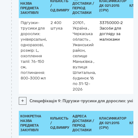
КІЛЬКІСТЬ
КЛАСИФІКАТОР
НАЗВА
ДОСТАВКИ /
/
ДК 021:2015
КЛА
ПРЕДМЕТА
ПЕРІОД
ОД.ВИМІРУ
(CPV)
ЗАКУПІВЛІ
ДОСТАВКИ
Підгузки-
2 400
20101
,
33750000-2
трусики для
штука
Україна
,
Засоби для
дорослих:
Черкаська
догляду за
універсальні,
область
,
малюками
одноразові,
Уманський
розмір: L,
район,
охоплення
селище
талії: 76-150
Маньківка
,
см,
вулиця
поглинання:
Шпитальна,
800-3000 мл
будинок 16
по 31-12-
2026
+
Специфікація 9: Підгузки-трусики для дорослих: уніве
КОНКРЕТНА
АДРЕСА
КІЛЬКІСТЬ
КЛАСИФІКАТОР
НАЗВА
ДОСТАВКИ /
/
ДК 021:2015
КЛА
ПРЕДМЕТА
ПЕРІОД
ОД.ВИМІРУ
(CPV)
ЗАКУПІВЛІ
ДОСТАВКИ