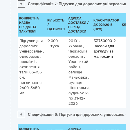
+
Специфікація 7: Підгузки для дорослих: універсальні,
КОНКРЕТНА
АДРЕСА
КІЛЬКІСТЬ
КЛАСИФІКАТОР
НАЗВА
ДОСТАВКИ /
/
ДК 021:2015
КЛА
ПРЕДМЕТА
ПЕРІОД
ОД.ВИМІРУ
(CPV)
ЗАКУПІВЛІ
ДОСТАВКИ
Підгузки для
9 000
20101
,
33750000-2
дорослих:
штука
Україна
,
Засоби для
універсальні,
Черкаська
догляду за
одноразові,
область
,
малюками
розмір: L,
Уманський
охоплення
район,
талії: 83-155
селище
см,
Маньківка
,
поглинання:
вулиця
2600-3650
Шпитальна,
мл
будинок 16
по 31-12-
2026
+
Специфікація 8: Підгузки для дорослих: універсальні,
КОНКРЕТНА
АДРЕСА