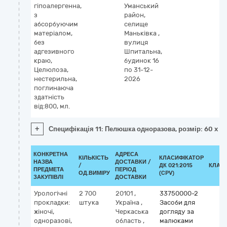
гіпоалергенна,
Уманський
з
район,
абсорбуючим
селище
матеріалом,
Маньківка
,
без
вулиця
адгезивного
Шпитальна,
краю,
будинок 16
Целюлоза,
по 31-12-
нестерильна,
2026
поглинаюча
здатність
від:800, мл.
+
Специфікація 11: Пелюшка одноразова, розмір: 60 x 90
КОНКРЕТНА
АДРЕСА
КІЛЬКІСТЬ
КЛАСИФІКАТОР
НАЗВА
ДОСТАВКИ /
/
ДК 021:2015
КЛАС
ПРЕДМЕТА
ПЕРІОД
ОД.ВИМІРУ
(CPV)
ЗАКУПІВЛІ
ДОСТАВКИ
Урологічні
2 700
20101
,
33750000-2
прокладки:
штука
Україна
,
Засоби для
жіночі,
Черкаська
догляду за
одноразові,
область
,
малюками