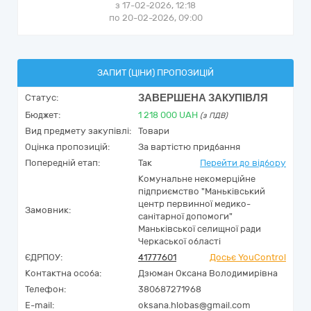
з 17-02-2026, 12:18
по 20-02-2026, 09:00
ЗАПИТ (ЦІНИ) ПРОПОЗИЦІЙ
ЗАВЕРШЕНА ЗАКУПІВЛЯ
Статус:
Бюджет:
1 218 000
UAH
(з ПДВ)
Вид предмету закупівлі:
Товари
Оцінка пропозицій:
За вартістю придбання
Попередній етап:
Так
Перейти до відбору
Комунальне некомерційне
підприємство "Маньківський
центр первинної медико-
Замовник:
санітарної допомоги"
Маньківської селищної ради
Черкаської області
ЄДРПОУ:
41777601
Досьє YouControl
Контактна особа:
Дзюман Оксана Володимирівна
Телефон:
380687271968
E-mail:
oksana.hlobas@gmail.com