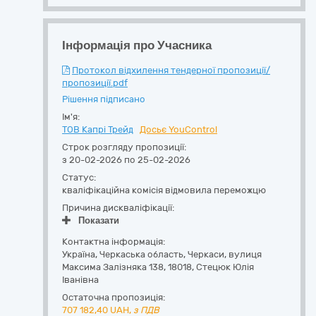
Інформація про Учасника
Протокол відхилення тендерної пропозиції/
пропозиції.pdf
Рішення підписано
Ім'я:
ТОВ Капрі Трейд
Досьє YouControl
Строк розгляду пропозиції:
з 20-02-2026 по 25-02-2026
Статус:
кваліфікаційна комісія відмовила переможцю
Причина дискваліфікації:
Показати
Контактна інформація:
Україна
,
Черкаська область
,
Черкаси,
вулиця
Максима Залізняка 138
,
18018
,
Стецюк Юлія
Іванівна
Остаточна пропозиція:
707 182,40
UAH,
з ПДВ