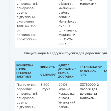
універсальні,
область
,
малюками
одноразові,
Уманський
розмір
район,
підгузків: M,
селище
охоплення
Маньківка
,
талії: 63-135
вулиця
см,
Шпитальна,
поглинання:
будинок 16
800-2500 мл
по 31-12-
2026
+
Специфікація 4: Підгузки-трусики для дорослих: уніве
КОНКРЕТНА
АДРЕСА
КІЛЬКІСТЬ
КЛАСИФІКАТОР
НАЗВА
ДОСТАВКИ /
/
ДК 021:2015
КЛА
ПРЕДМЕТА
ПЕРІОД
ОД.ВИМІРУ
(CPV)
ЗАКУПІВЛІ
ДОСТАВКИ
Підгузки для
3 600
20101
,
33750000-2
дорослих:
штука
Україна
,
Засоби для
універсальні,
Черкаська
догляду за
одноразові,
область
,
малюками
розмір
Уманський
підгузків: S,
район,