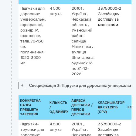
Підгузки для
4 500
20101
,
33750000-2
дорослих:
штука
Україна
,
Засоби для
універсальні,
Черкаська
догляду за
одноразові,
область
,
малюками
розмір: M,
Уманський
охоплення
район,
талії: 70-130
селище
см,
Маньківка
,
поглинання:
вулиця
1020-3000
Шпитальна,
мл
будинок 16
по 31-12-
2026
+
Специфікація 3: Підгузки для дорослих: універсальні,
КОНКРЕТНА
АДРЕСА
КІЛЬКІСТЬ
КЛАСИФІКАТОР
НАЗВА
ДОСТАВКИ /
/
ДК 021:2015
КЛА
ПРЕДМЕТА
ПЕРІОД
ОД.ВИМІРУ
(CPV)
ЗАКУПІВЛІ
ДОСТАВКИ
Підгузки-
4 500
20101
,
33750000-2
трусики для
штука
Україна
,
Засоби для
дорослих:
Черкаська
догляду за