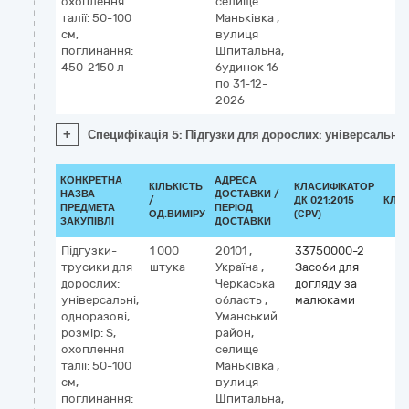
охоплення
селище
талії: 50-100
Маньківка
,
см,
вулиця
поглинання:
Шпитальна,
450-2150 л
будинок 16
по 31-12-
2026
+
Специфікація 5: Підгузки для дорослих: універсальні, 
КОНКРЕТНА
АДРЕСА
КІЛЬКІСТЬ
КЛАСИФІКАТОР
НАЗВА
ДОСТАВКИ /
/
ДК 021:2015
КЛА
ПРЕДМЕТА
ПЕРІОД
ОД.ВИМІРУ
(CPV)
ЗАКУПІВЛІ
ДОСТАВКИ
Підгузки-
1 000
20101
,
33750000-2
трусики для
штука
Україна
,
Засоби для
дорослих:
Черкаська
догляду за
універсальні,
область
,
малюками
одноразові,
Уманський
розмір: S,
район,
охоплення
селище
талії: 50-100
Маньківка
,
см,
вулиця
поглинання:
Шпитальна,