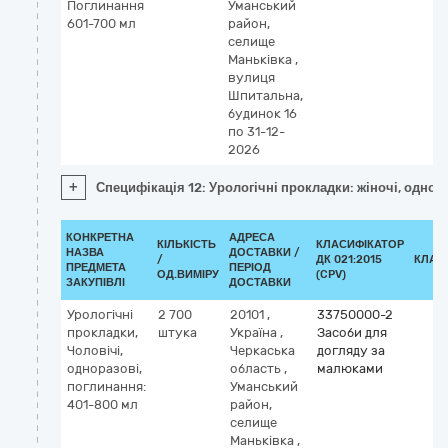
Поглинання
Уманський
601-700 мл
район,
селище
Маньківка
,
вулиця
Шпитальна,
будинок 16
по 31-12-
2026
+
Специфікація 12: Урологічні прокладки: жіночі, однор
КОНКРЕТНА
АДРЕСА
КІЛЬКІСТЬ
КЛАСИФІКАТОР
НАЗВА
ДОСТАВКИ /
/
ДК 021:2015
КЛАС
ПРЕДМЕТА
ПЕРІОД
ОД.ВИМІРУ
(CPV)
ЗАКУПІВЛІ
ДОСТАВКИ
Урологічні
2 700
20101
,
33750000-2
прокладки,
штука
Україна
,
Засоби для
Чоловічі,
Черкаська
догляду за
одноразові,
область
,
малюками
поглинання:
Уманський
401-800 мл
район,
селище
Маньківка
,