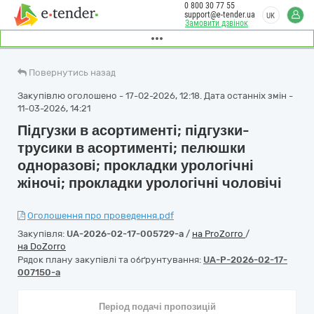
0 800 30 77 55
support@e-tender.ua
UK
Замовити дзвінок
Повернутись назад
Закупівлю оголошено - 17-02-2026, 12:18. Дата останніх змін -
11-03-2026, 14:21
Підгузки в асортименті; підгузки-
трусики в асортименті; пелюшки
одноразові; прокладки урологічні
жіночі; прокладки урологічні чоловічі
Оголошення про проведення.pdf
Закупівля:
UA-2026-02-17-005729-a
/
на ProZorro
/
на DoZorro
Рядок плану закупівлі та обґрунтування:
UA-P-2026-02-17-
007150-a
Період подачі пропозицій