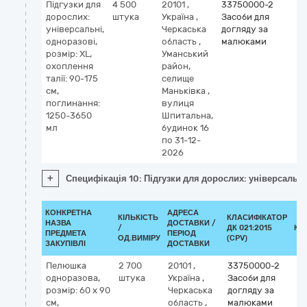
Підгузки для
4 500
20101
,
33750000-2
дорослих:
штука
Україна
,
Засоби для
універсальні,
Черкаська
догляду за
одноразові,
область
,
малюками
розмір: XL,
Уманський
охоплення
район,
талії: 90-175
селище
см,
Маньківка
,
поглинання:
вулиця
1250-3650
Шпитальна,
мл
будинок 16
по 31-12-
2026
+
Специфікація 10: Підгузки для дорослих: універсальні,
КОНКРЕТНА
АДРЕСА
КІЛЬКІСТЬ
КЛАСИФІКАТОР
НАЗВА
ДОСТАВКИ /
/
ДК 021:2015
КЛ
ПРЕДМЕТА
ПЕРІОД
ОД.ВИМІРУ
(CPV)
ЗАКУПІВЛІ
ДОСТАВКИ
Пелюшка
2 700
20101
,
33750000-2
одноразова,
штука
Україна
,
Засоби для
розмір: 60 x 90
Черкаська
догляду за
см,
область
,
малюками