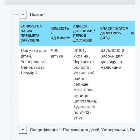
-
Позиції
КОНКРЕТНА
АДРЕСА
КІЛЬКІСТЬ
КЛАСИФІКАТОР
НАЗВА
ДОСТАВКИ /
/
ДК 021:2015
КЛА
ПРЕДМЕТА
ПЕРІОД
ОД.ВИМІРУ
(CPV)
ЗАКУПІВЛІ
ДОСТАВКИ
Підгузки для
900
20101
,
33750000-2
дітей,
штука
Україна
,
Засоби для
Універсальні,
Черкаська
догляду за
Одноразові,
область
,
малюками
Розмір 7
Уманський
район,
селище
Маньківка
,
вулиця
Шпитальна,
будинок 16
по 31-12-
2026
+
Специфікація 1: Підгузки для дітей, Універсальні, Одно