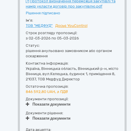
Протокол визначення переможця закупівлі та
намір укласти договір про закупівлю.pdf
Рішення підписано
Ім'я:
ТОВ "МЕДФУД"
Досьє YouControl
Строк розгляду пропозиції:
з 02-03-2026 по 05-03-2026
Статус:
рішення анульовано замовником або органом
оскарження
Контактна інформація:
Україна
,
Вінницька область
,
Вінницький р-н, місто
Вінниця,
вул.Келецька, будинок 1, приміщення 8
,
21037
,
ТОВ Медфуд Директор
Остаточна пропозиція:
846 592,80
UAH,
з ПДВ
Документи пропозиції:
Показати документи
Документи рішення:
Показати документи
Дата акцепта: