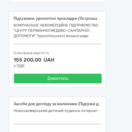
Підгузники, урологічні прокладки (Острозького)
КОМУНАЛЬНЕ НЕКОМЕРЦІЙНЕ ПІДПРИЄМСТВО
"ЦЕНТР ПЕРВИННОЇ МЕДИКО-САНІТАРНОЇ
ДОПОМОГИ" Тернопільської міської ради
Очікувана вартість
155 200,00 UAH
з ПДВ
Дивитись
Засоби для догляду за малюками (Підгузки дитячі DinoBaby 6, 16+ кг.; Підгузки для дорослих Mavi Beyaz, S, 50-85 см.)
Новосанжарський дитячий будинок-інтернат