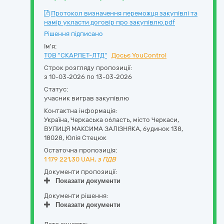
Протокол визначення переможця закупівлі та
намір укласти договір про закупівлю.pdf
Рішення підписано
Ім'я:
ТОВ "СКАРЛЕТ-ЛТД"
Досьє YouControl
Строк розгляду пропозиції:
з 10-03-2026 по 13-03-2026
Статус:
учасник виграв закупівлю
Контактна інформація:
Україна
,
Черкаська область
,
місто Черкаси,
ВУЛИЦЯ МАКСИМА ЗАЛІЗНЯКА, будинок 138
,
18028
,
Юлія Стецюк
Остаточна пропозиція:
1 179 221,30
UAH,
з ПДВ
Документи пропозиції:
Показати документи
Документи рішення:
Показати документи