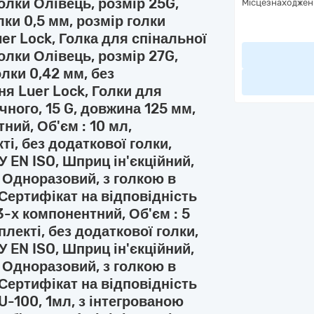
голки Олівець, розмір 25G,
Місцезнаходжен
ки 0,5 мм, розмір голки
er Lock, Голка для спінальної
голки Олівець, розмір 27G,
лки 0,42 мм, без
ня Luer Lock, Голки для
ного, 15 G, довжина 125 мм,
ний, Об'єм : 10 мл,
і, без додаткової голки,
 EN ISO, Шприц ін'єкційний,
, Одноразовий, з голкою в
 Сертифікат на відповідність
3-х компонентний, Об'єм : 5
лекті, без додаткової голки,
 EN ISO, Шприц ін'єкційний,
, Одноразовий, з голкою в
 Сертифікат на відповідність
U-100, 1мл, з інтегрованою