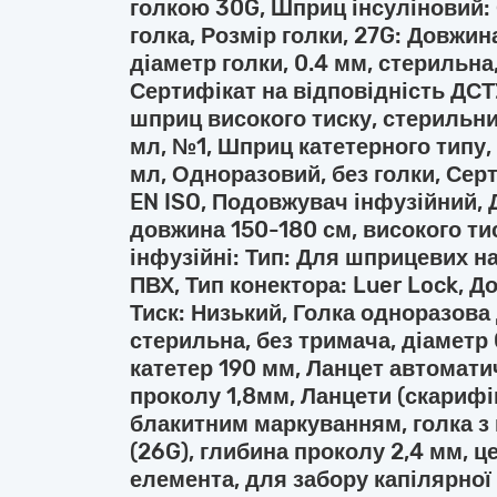
голкою 30G, Шприц інсуліновий: О
голка, Розмір голки, 27G: Довжин
діаметр голки, 0.4 мм, стерильна
Сертифікат на відповідність ДСТ
шприц високого тиску, стерильни
мл, №1, Шприц катетерного типу,
мл, Одноразовий, без голки, Сер
EN ISO, Подовжувач інфузійний, 
довжина 150-180 см, високого ти
інфузійні: Тип: Для шприцевих на
ПВХ, Тип конектора: Luer Lock, Д
Тиск: Низький, Голка одноразова
стерильна, без тримача, діаметр 
катетер 190 мм, Ланцет автомати
проколу 1,8мм, Ланцети (скарифі
блакитним маркуванням, голка з 
(26G), глибина проколу 2,4 мм, 
елемента, для забору капілярної 