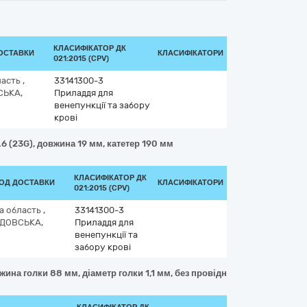
КЛАСИФІКАТОР ДК
ДОСТАВКИ
КЛАСИФІКАТОРИ
021:2015 (CPV)
ласть
,
33141300-3
СЬКА,
Приладдя для
венепункції та забору
крові
.6 (23G), довжина 19 мм, катетер 190 мм
КЛАСИФІКАТОР ДК
ІОД ДОСТАВКИ
КЛАСИФІКАТОРИ
021:2015 (CPV)
а область
,
33141300-3
ДОВСЬКА,
Приладдя для
венепункції та
забору крові
вжина голки 88 мм, діаметр голки 1,1 мм, без провідникової голки, тип