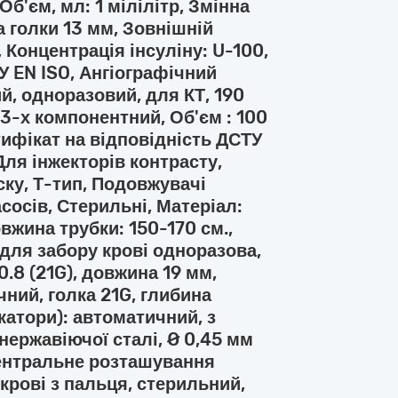
б'єм, мл: 1 мілілітр, Змінна
а голки 13 мм, Зовнішній
, Концентрація інсуліну: U-100,
У EN ISO, Ангіографічний
й, одноразовий, для КТ, 190
 3-х компонентний, Об'єм : 100
тифікат на відповідність ДСТУ
Для інжекторів контрасту,
ску, Т-тип, Подовжувачі
сосів, Стерильні, Матеріал:
овжина трубки: 150-170 см.,
 для забору крові одноразова,
0.8 (21G), довжина 19 мм,
чний, голка 21G, глибина
катори): автоматичний, з
нержавіючої сталі, Ø 0,45 мм
центральне розташування
крові з пальця, стерильний,