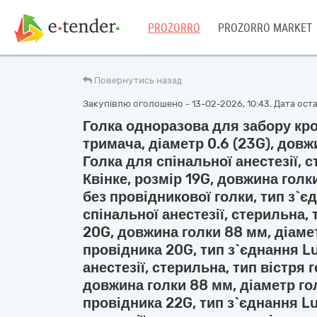
PROZORRO
PROZORRO MARKET
Повернутись назад
Закупівлю оголошено - 13-02-2026, 10:43. Дата остан
Голка одноразова для забору кро
тримача, діаметр 0.6 (23G), довж
Голка для спінальної анестезії, с
Квінке, розмір 19G, довжина голки
без провідникової голки, тип з`є
спінальної анестезії, стерильна, 
20G, довжина голки 88 мм, діамет
провідника 20G, тип з`єднання Lu
анестезії, стерильна, тип вістря 
довжина голки 88 мм, діаметр гол
провідника 22G, тип з`єднання Lu