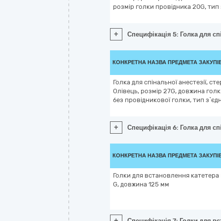
розмір голки провідника 20G, тип 
+
Специфікація 5: Голка для сп
КОНКРЕТНА НАЗВА ПРЕДМЕТА ЗАКУПІ
Голка для спінальної анестезії, ст
Олівець, розмір 27G, довжина голк
без провідникової голки, тип з`єд
+
Специфікація 6: Голка для спі
КОНКРЕТНА НАЗВА ПРЕДМЕТА ЗАКУПІ
Голки для встановлення катетера 
G, довжина 125 мм
+
Специфікація 7: Голки для в