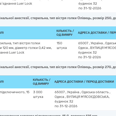
з`єднання Luer Lock
будинок 32
по 31-12-2026
інальної анестезії, стерильна, тип вістря голки Олівець, розмір 25G, 
КІЛЬКІСТЬ /
ВЛІ
АДРЕСА ДОСТАВКИ / ПЕР
ОД.ВИМІРУ
ерильна, тип вістря голки
150
65007
,
Україна
,
Одесь
и 120 мм, діаметр голки 0,42 мм,
штука
Одеса
,
ВУЛИЦЯ М'ЯСО
нання Luer Lock
будинок 32
по 31-12-2026
нальної анестезії, стерильна, тип вістря голки Олівець, розмір 27G, 
КІЛЬКІСТЬ /
ВЛІ
АДРЕСА ДОСТАВКИ / ПЕРІОД ДОСТАВКИ
ОД.ВИМІРУ
підключичного, 15
3 000
65007
,
Україна
,
Одеська область
,
штука
Одеса
,
ВУЛИЦЯ М'ЯСОЄДОВСЬКА,
будинок 32
по 31-12-2026
становлення катетера підключичного, 15 G, довжина 125 мм