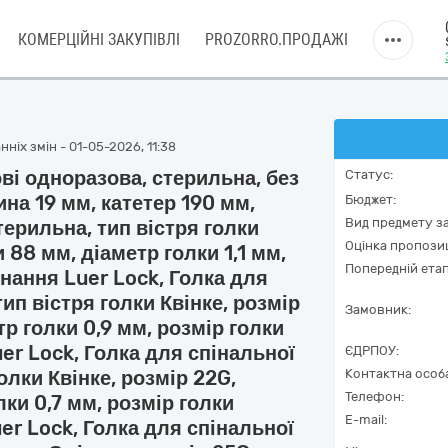
КОМЕРЦІЙНІ ЗАКУПІВЛІ
PROZORRO.ПРОДАЖІ
ніх змін - 01-05-2026, 11:38
ві одноразова, стерильна, без
Статус:
ина 19 мм, катетер 190 мм,
Бюджет:
Вид предмету за
терильна, тип вістря голки
Оцінка пропозиц
 88 мм, діаметр голки 1,1 мм,
Попередній етап
днання Luer Lock, Голка для
тип вістря голки Квінке, розмір
Замовник:
р голки 0,9 мм, розмір голки
er Lock, Голка для спінальної
ЄДРПОУ:
голки Квінке, розмір 22G,
Контактна особ
Телефон:
ки 0,7 мм, розмір голки
E-mail:
er Lock, Голка для спінальної