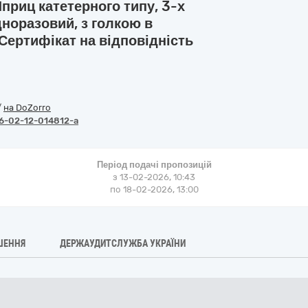
приц катетерного типу, 3-х
дноразовий, з голкою в
 Сертифікат на відповідність
/
на DoZorro
6-02-12-014812-a
Період подачі пропозицій
з 13-02-2026, 10:43
по 18-02-2026, 13:00
ШЕННЯ
ДЕРЖАУДИТСЛУЖБА УКРАЇНИ