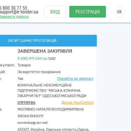
0 800 30 77 55
support@e-tender.ua
ВХІД
РЕЄСТРАЦІЯ
UK
Замовити дзвінок
ЗАПИТ (ЦІНИ) ПРОПОЗИЦІЙ
ЗАВЕРШЕНА ЗАКУПІВЛЯ
5 680 411
UAH
(з ПДВ)
купівлі:
Товари
ій:
За вартістю придбання
:
Так
Перейти до відбору
КОМУНАЛЬНЕ НЕКОМЕРЦІЙНЕ
ПІДПРИЄМСТВО "МІСЬКА КЛІНІЧНА
ЛІКАРНЯ №1" ОДЕСЬКОЇ МІСЬКОЇ РАДИ
01998986
Досьє YouControl
а:
МОЛЯВКО НАТАЛЯ ВОЛОДИМИРІВНА
380661340017
evreiska@ukr.net
65007,
Україна
,
Одеська область,
Одеса,