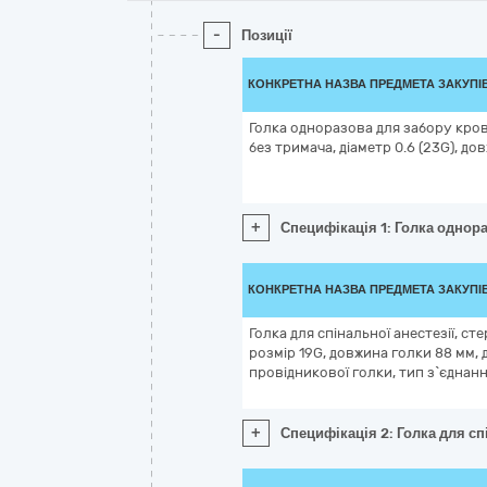
-
Позиції
КОНКРЕТНА НАЗВА ПРЕДМЕТА ЗАКУПІ
Голка одноразова для забору кров
без тримача, діаметр 0.6 (23G), до
+
Специфікація 1: Голка однора
КОНКРЕТНА НАЗВА ПРЕДМЕТА ЗАКУПІ
Голка для спінальної анестезії, ст
розмір 19G, довжина голки 88 мм, д
провідникової голки, тип з`єднанн
+
Специфікація 2: Голка для спі