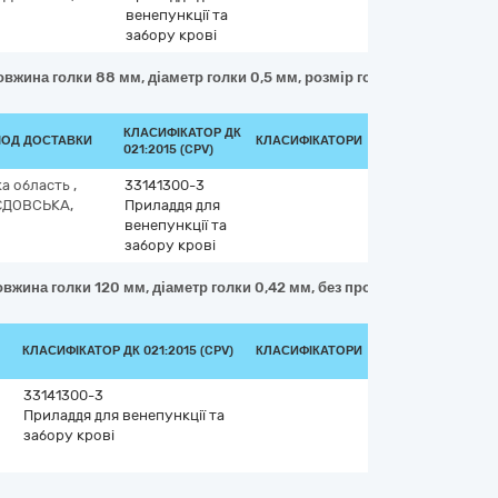
венепункції та
забору крові
довжина голки 88 мм, діаметр голки 0,5 мм, розмір голки провідника 2
КЛАСИФІКАТОР ДК
ІОД ДОСТАВКИ
КЛАСИФІКАТОРИ
021:2015 (CPV)
ка область
,
33141300-3
ЄДОВСЬКА,
Приладдя для
венепункції та
забору крові
довжина голки 120 мм, діаметр голки 0,42 мм, без провідникової голки,
КЛАСИФІКАТОР ДК 021:2015 (CPV)
КЛАСИФІКАТОРИ
33141300-3
Приладдя для венепункції та
забору крові