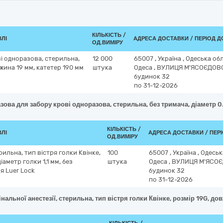
КІЛЬКІСТЬ /
ВЛІ
АДРЕСА ДОСТАВКИ / ПЕРІОД 
ОД.ВИМІРУ
і одноразова, стерильна,
12 000
65007
,
Україна
,
Одеська об
вжина 19 мм, катетер 190 мм
штука
Одеса
,
ВУЛИЦЯ М'ЯСОЄДОВ
будинок 32
по 31-12-2026
зова для забору крові одноразова, стерильна, без тримача, діаметр 0
КІЛЬКІСТЬ /
ВЛІ
АДРЕСА ДОСТАВКИ / ПЕР
ОД.ВИМІРУ
ерильна, тип вістря голки Квінке,
100
65007
,
Україна
,
Одеськ
іаметр голки 1,1 мм, без
штука
Одеса
,
ВУЛИЦЯ М'ЯСОЄ
я Luer Lock
будинок 32
по 31-12-2026
нальної анестезії, стерильна, тип вістря голки Квінке, розмір 19G, до