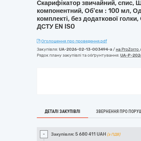
Скарифікатор звичайний, спис, Ш
компонентний, Об'єм : 100 мл, О
комплекті, без додаткової голки,
ДСТУ EN ISO
Оголошення про проведення.pdf
Закупівля:
UA-2026-02-13-003494-a
/
на ProZorro
Рядок плану закупівлі та обґрунтування:
UA-P-202
ДЕТАЛІ ЗАКУПІВЛІ
ЗВЕРНЕННЯ ПРО ПОРУ
-
Закупівля:
5 680 411
UAH
(з ПДВ)