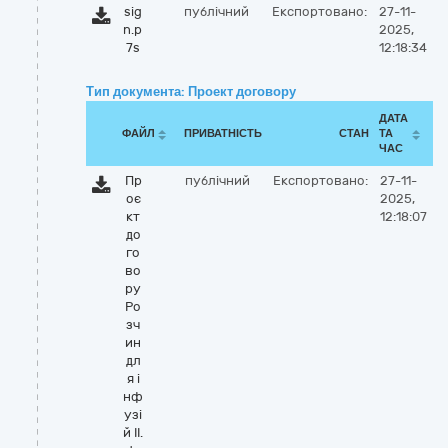
sig
публічний
Експортовано:
27-11-
n.p
2025,
7s
12:18:34
Тип документа: Проект договору
ДАТА
ФАЙЛ
ПРИВАТНІСТЬ
СТАН
ТА
ЧАС
Пр
публічний
Експортовано:
27-11-
оє
2025,
кт
12:18:07
до
го
во
ру
Ро
зч
ин
дл
я і
нф
узі
й ІІ.