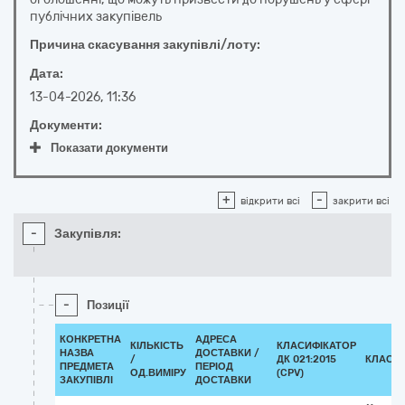
публічних закупівель
Причина скасування закупівлі/лоту:
Дата:
13-04-2026, 11:36
Документи:
Показати документи
+
-
відкрити всі
закрити всі
-
Закупівля:
-
Позиції
КОНКРЕТНА
АДРЕСА
КІЛЬКІСТЬ
КЛАСИФІКАТОР
НАЗВА
ДОСТАВКИ /
/
ДК 021:2015
КЛАСИ
ПРЕДМЕТА
ПЕРІОД
ОД.ВИМІРУ
(CPV)
ЗАКУПІВЛІ
ДОСТАВКИ