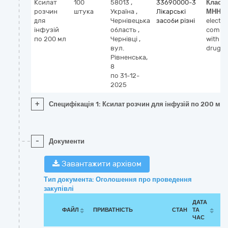
Ксилат
100
58013
,
33690000-3
Класи
розчин
штука
Україна
,
Лікарські
МНН
для
Чернівецька
засоби різні
electro
інфузій
область
,
combin
по 200 мл
Чернівці
,
with o
вул.
drugs
Рівненська,
8
по 31-12-
2025
+
Специфікація 1: Ксилат розчин для інфузій по 200 мл
-
Документи
Завантажити архівом
Тип документа: Оголошення про проведення
закупівлі
ДАТА
ФАЙЛ
ПРИВАТНІСТЬ
СТАН
ТА
ЧАС