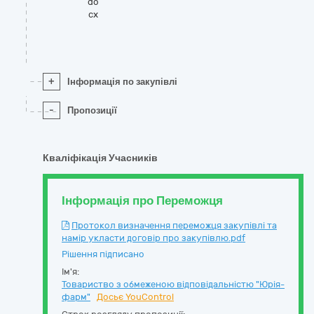
do
cx
+
Інформація по закупівлі
-
Пропозиції
Кваліфікація Учасників
Інформація про Переможця
Протокол визначення переможця закупівлі та
намір укласти договір про закупівлю.pdf
Рішення підписано
Ім'я:
Товариство з обмеженою відповідальністю "Юрія-
фарм"
Досьє YouControl