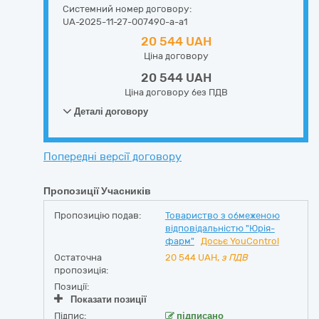
Системний номер договору:
UA-2025-11-27-007490-a-a1
20 544 UAH
Ціна договору
20 544 UAH
Ціна договору без ПДВ
Деталі договору
Попередні версії договору
Пропозиції Учасників
Пропозицію подав:
Товариство з обмеженою
відповідальністю "Юрія-
фарм"
Досьє YouControl
Остаточна
20 544
UAH,
з ПДВ
пропозиція:
Позиції:
Показати позиції
Підпис:
підписано