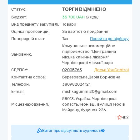
ТОРГИ ВІДМІНЕНО
Статус:
Бюджет:
35 700
UAH
(з ПДВ)
Вид предмету закупівлі:
Товари
Оцінка пропозицій:
За вартістю придбання
Попередній етап:
Так
Перейти до відбору
Комунальне некомерційне
підприємство "Центральна
Замовник:
міська клінічна лікарня"
Чернівецької міської ради
ЄДРПОУ:
02005763
Досьє YouControl
Контактна особа:
Березовська Дарія Борисівна
Телефон:
380982024121
E-mail:
mishkagummi20@gmail.com
58013,
Україна
,
Чернівецька
Місцезнаходження:
область,
Чернівці,
вулиця Героїв
Майдану, будинок 226
2
Витяг про відсутність судимості