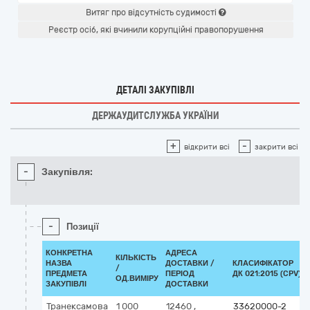
Витяг про відсутність судимості
Реєстр осіб, які вчинили корупційні правопорушення
ДЕТАЛІ ЗАКУПІВЛІ
ДЕРЖАУДИТСЛУЖБА УКРАЇНИ
+
-
відкрити всі
закрити всі
-
Закупівля:
-
Позиції
КОНКРЕТНА
АДРЕСА
КІЛЬКІСТЬ
НАЗВА
ДОСТАВКИ /
КЛАСИФІКАТОР
/
ПРЕДМЕТА
ПЕРІОД
ДК 021:2015 (CPV)
ОД.ВИМІРУ
ЗАКУПІВЛІ
ДОСТАВКИ
Транексамова
1 000
12460
,
33620000-2