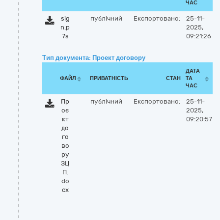
ЧАС
sig
публічний
Експортовано:
25-11-
n.p
2025,
7s
09:21:26
Тип документа: Проект договору
ДАТА
ФАЙЛ
ПРИВАТНІСТЬ
СТАН
ТА
ЧАС
Пр
публічний
Експортовано:
25-11-
оє
2025,
кт
09:20:57
до
го
во
ру
ЗЦ
П.
do
cx