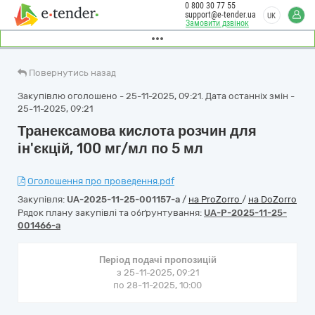
0 800 30 77 55
support@e-tender.ua
UK
Замовити дзвінок
Повернутись назад
Закупівлю оголошено - 25-11-2025, 09:21. Дата останніх змін -
25-11-2025, 09:21
Транексамова кислота розчин для
ін'єкцій, 100 мг/мл по 5 мл
Оголошення про проведення.pdf
Закупівля:
UA-2025-11-25-001157-a
/
на ProZorro
/
на DoZorro
Рядок плану закупівлі та обґрунтування:
UA-P-2025-11-25-
001466-a
Період подачі пропозицій
з 25-11-2025, 09:21
по 28-11-2025, 10:00