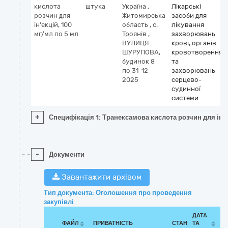
кислота
штука
Україна
,
Лікарські
розчин для
Житомирська
засоби для
ін'єкцій, 100
область
,
с.
лікування
мг/мл по 5 мл
Троянів
,
захворювань
ВУЛИЦЯ
крові, органів
ШУРУПОВА,
кровотворення
будинок 8
та
по 31-12-
захворювань
2025
серцево-
судинної
системи
+
Специфікація 1: Транексамова кислота розчин для ін'є
-
Документи
Завантажити архівом
Тип документа: Оголошення про проведення
закупівлі
ДАТА
ФАЙЛ
ПРИВАТНІСТЬ
СТАН
ТА