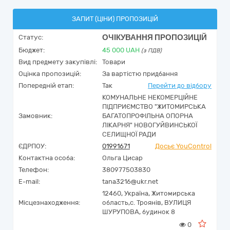
ЗАПИТ (ЦІНИ) ПРОПОЗИЦІЙ
ОЧІКУВАННЯ ПРОПОЗИЦІЙ
Статус:
Бюджет:
45 000
UAH
(з ПДВ)
Вид предмету закупівлі:
Товари
Оцінка пропозицій:
За вартістю придбання
Попередній етап:
Так
Перейти до відбору
КОМУНАЛЬНЕ НЕКОМЕРЦІЙНЕ
ПІДПРИЄМСТВО "ЖИТОМИРСЬКА
Замовник:
БАГАТОПРОФІЛЬНА ОПОРНА
ЛІКАРНЯ" НОВОГУЙВИНСЬКОЇ
СЕЛИЩНОЇ РАДИ
ЄДРПОУ:
01991671
Досьє YouControl
Контактна особа:
Ольга Цисар
Телефон:
380977503830
E-mail:
tana3216@ukr.net
12460,
Україна
,
Житомирська
Місцезнаходження:
область,
с. Троянів,
ВУЛИЦЯ
ШУРУПОВА, будинок 8
0