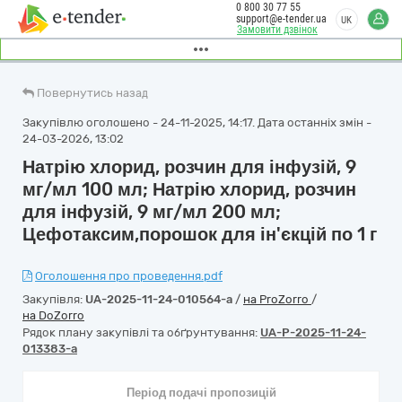
0 800 30 77 55
support@e-tender.ua
UK
Замовити дзвінок
Повернутись назад
Закупівлю оголошено - 24-11-2025, 14:17. Дата останніх змін -
24-03-2026, 13:02
Натрію хлорид, розчин для інфузій, 9
мг/мл 100 мл; Натрію хлорид, розчин
для інфузій, 9 мг/мл 200 мл;
Цефотаксим,порошок для ін'єкцій по 1 г
Оголошення про проведення.pdf
Закупівля:
UA-2025-11-24-010564-a
/
на ProZorro
/
на DoZorro
Рядок плану закупівлі та обґрунтування:
UA-P-2025-11-24-
013383-a
Період подачі пропозицій