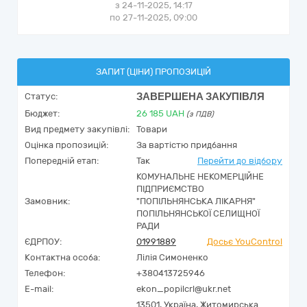
з 24-11-2025, 14:17
по 27-11-2025, 09:00
ЗАПИТ (ЦІНИ) ПРОПОЗИЦІЙ
ЗАВЕРШЕНА ЗАКУПІВЛЯ
Статус:
Бюджет:
26 185
UAH
(з ПДВ)
Вид предмету закупівлі:
Товари
Оцінка пропозицій:
За вартістю придбання
Попередній етап:
Так
Перейти до відбору
КОМУНАЛЬНЕ НЕКОМЕРЦІЙНЕ
ПІДПРИЄМСТВО
Замовник:
"ПОПІЛЬНЯНСЬКА ЛІКАРНЯ"
ПОПІЛЬНЯНСЬКОЇ СЕЛИЩНОЇ
РАДИ
ЄДРПОУ:
01991889
Досьє YouControl
Контактна особа:
Лілія Симоненко
Телефон:
+380413725946
E-mail:
ekon_popilcrl@ukr.net
13501,
Україна
,
Житомирська