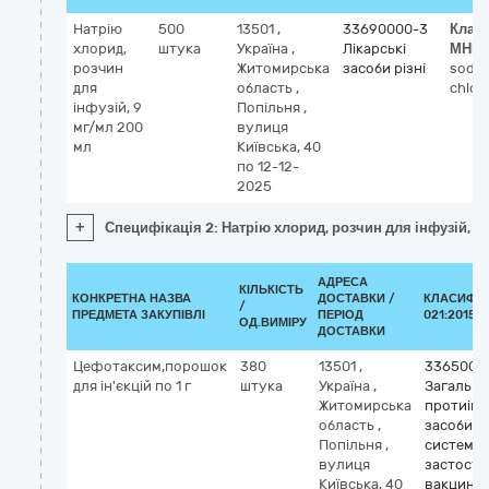
Натрію
500
13501
,
33690000-3
Клас
хлорид,
штука
Україна
,
Лікарські
МНН
розчин
Житомирська
засоби різні
sodi
для
область
,
chlor
інфузій, 9
Попільня
,
мг/мл 200
вулиця
мл
Київська, 40
по 12-12-
2025
+
Специфікація 2: Натрію хлорид, розчин для інфузій, 9
АДРЕСА
КІЛЬКІСТЬ
КОНКРЕТНА НАЗВА
ДОСТАВКИ /
КЛАСИФІК
/
ПРЕДМЕТА ЗАКУПІВЛІ
ПЕРІОД
021:2015 (
ОД.ВИМІРУ
ДОСТАВКИ
Цефотаксим,порошок
380
13501
,
3365000
для ін'єкцій по 1 г
штука
Україна
,
Загальні
Житомирська
протиінф
область
,
засоби д
Попільня
,
системн
вулиця
застосув
Київська, 40
вакцини,