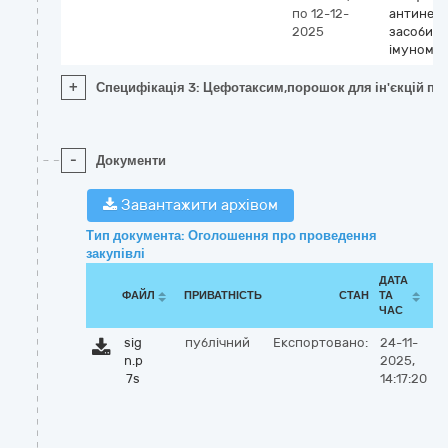
по 12-12-
антинеоп
2025
засоби т
імуномо
+
Специфікація 3: Цефотаксим,порошок для ін'єкцій по 1
-
Документи
Завантажити архівом
Тип документа: Оголошення про проведення
закупівлі
ДАТА
ФАЙЛ
ПРИВАТНІСТЬ
СТАН
ТА
ЧАС
sig
публічний
Експортовано:
24-11-
n.p
2025,
7s
14:17:20