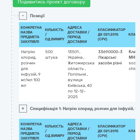
Подивитись проект договору
-
Позиції
КОНКРЕТНА
АДРЕСА
КІЛЬКІСТЬ
КЛАСИФІКАТОР
НАЗВА
ДОСТАВКИ /
/
ДК 021:2015
КЛАСИ
ПРЕДМЕТА
ПЕРІОД
ОД.ВИМІРУ
(CPV)
ЗАКУПІВЛІ
ДОСТАВКИ
Натрію
500
13501
,
33690000-3
Клас
хлорид,
штука
Україна
,
Лікарські
МНН
розчин
Житомирська
засоби різні
sodi
для
область
,
chlor
інфузій, 9
Попільня
,
мг/мл 100
вулиця
мл
Київська, 40
по 12-12-
2025
+
Специфікація 1: Натрію хлорид, розчин для інфузій, 9
КОНКРЕТНА
АДРЕСА
КІЛЬКІСТЬ
КЛАСИФІКАТОР
НАЗВА
ДОСТАВКИ /
/
ДК 021:2015
КЛАСИ
ПРЕДМЕТА
ПЕРІОД
ОД.ВИМІРУ
(CPV)
ЗАКУПІВЛІ
ДОСТАВКИ