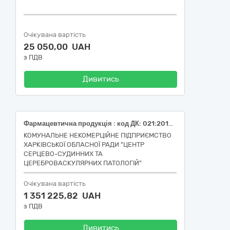
Очікувана вартість
25 050,00 UAH
з ПДВ
Дивитись
Фармацевтична продукція : код ДК: 021:2015 - 33600000-6 Пропофол, емульсія, 10 мг/мл, по 20 мл,Пропофол, емульсія, 10 мг/мл, по 50 мл,Пропофол, емульсія, 20 мг/мл, по 50 мл
КОМУНАЛЬНЕ НЕКОМЕРЦІЙНЕ ПІДПРИЄМСТВО
ХАРКІВСЬКОЇ ОБЛАСНОЇ РАДИ "ЦЕНТР
СЕРЦЕВО-СУДИННИХ ТА
ЦЕРЕБРОВАСКУЛЯРНИХ ПАТОЛОГІЙ"
Очікувана вартість
1 351 225,82 UAH
з ПДВ
Дивитись