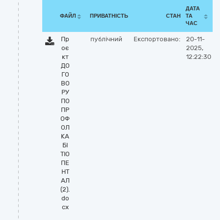
ДАТА
ФАЙЛ
ПРИВАТНІСТЬ
СТАН
ТА
ЧАС
Пр
публічний
Експортовано:
20-11-
оє
2025,
кт
12:22:30
ДО
ГО
ВО
РУ
ПО
ПР
ОФ
ОЛ
КА
БІ
ТІО
ПЕ
НТ
АЛ
(2).
do
cx