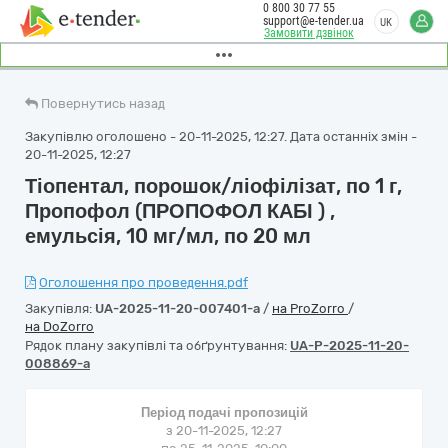
0 800 30 77 55
support@e-tender.ua
UK
Замовити дзвінок
Повернутись назад
Закупівлю оголошено - 20-11-2025, 12:27. Дата останніх змін -
20-11-2025, 12:27
Тіопентал, порошок/ліофілізат, по 1 г,
Пропофол (ПРОПОФОЛ КАБІ ) ,
емульсія, 10 мг/мл, по 20 мл
Оголошення про проведення.pdf
Закупівля:
UA-2025-11-20-007401-a
/
на ProZorro
/
на DoZorro
Рядок плану закупівлі та обґрунтування:
UA-P-2025-11-20-
008869-a
Період подачі пропозицій
з 20-11-2025, 12:27