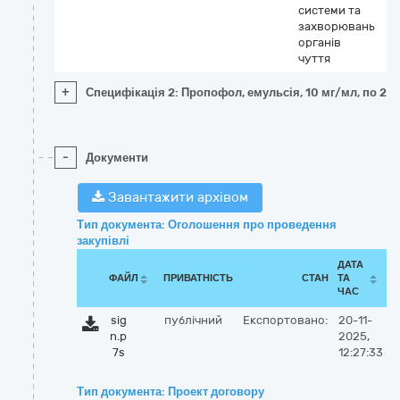
системи та
захворювань
органів
чуття
+
Специфікація 2: Пропофол, емульсія, 10 мг/мл, по 20
-
Документи
Завантажити архівом
Тип документа: Оголошення про проведення
закупівлі
ДАТА
ФАЙЛ
ПРИВАТНІСТЬ
СТАН
ТА
ЧАС
sig
публічний
Експортовано:
20-11-
n.p
2025,
7s
12:27:33
Тип документа: Проект договору