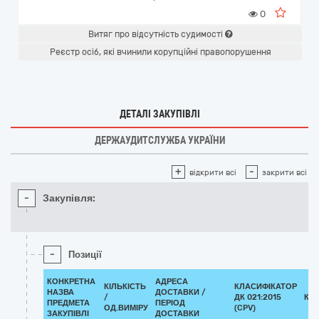
0
Витяг про відсутність судимості
Реєстр осіб, які вчинили корупційні правопорушення
ДЕТАЛІ ЗАКУПІВЛІ
ДЕРЖАУДИТСЛУЖБА УКРАЇНИ
+
-
відкрити всі
закрити всі
-
Закупівля:
-
Позиції
КОНКРЕТНА
АДРЕСА
КІЛЬКІСТЬ
КЛАСИФІКАТОР
НАЗВА
ДОСТАВКИ /
/
ДК 021:2015
КЛ
ПРЕДМЕТА
ПЕРІОД
ОД.ВИМІРУ
(CPV)
ЗАКУПІВЛІ
ДОСТАВКИ