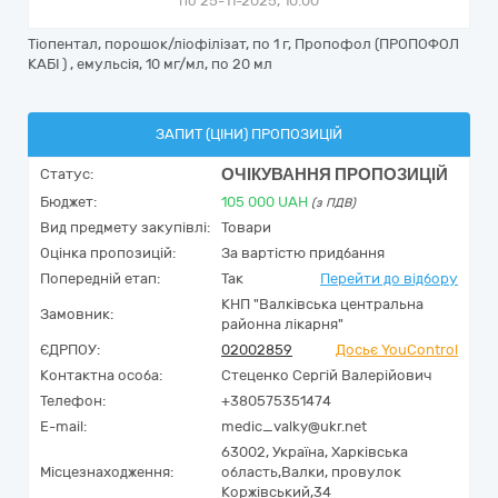
по 25-11-2025, 10:00
Тіопентал, порошок/ліофілізат, по 1 г, Пропофол (ПРОПОФОЛ
КАБІ ) , емульсія, 10 мг/мл, по 20 мл
ЗАПИТ (ЦІНИ) ПРОПОЗИЦІЙ
ОЧІКУВАННЯ ПРОПОЗИЦІЙ
Статус:
Бюджет:
105 000
UAH
(з ПДВ)
Вид предмету закупівлі:
Товари
Оцінка пропозицій:
За вартістю придбання
Попередній етап:
Так
Перейти до відбору
КНП "Валківська центральна
Замовник:
районна лікарня"
ЄДРПОУ:
02002859
Досьє YouControl
Контактна особа:
Стеценко Сергій Валерійович
Телефон:
+380575351474
E-mail:
medic_valky@ukr.net
63002,
Україна
,
Харківська
Місцезнаходження:
область,
Валки,
провулок
Коржівський,34