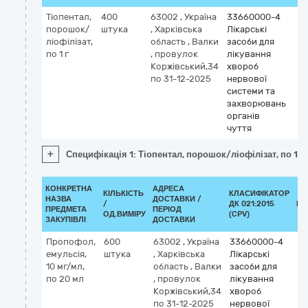
Тіопентал,
400
63002
,
Україна
33660000-4
порошок/
штука
,
Харківська
Лікарські
ліофілізат,
область
,
Валки
засоби для
по 1 г
,
провулок
лікування
Коржівський,34
хвороб
по 31-12-2025
нервової
системи та
захворювань
органів
чуття
+
Специфікація 1: Тіопентал, порошок/ліофілізат, по 1 г
КОНКРЕТНА
АДРЕСА
КІЛЬКІСТЬ
КЛАСИФІКАТОР
НАЗВА
ДОСТАВКИ /
/
ДК 021:2015
КЛ
ПРЕДМЕТА
ПЕРІОД
ОД.ВИМІРУ
(CPV)
ЗАКУПІВЛІ
ДОСТАВКИ
Пропофол,
600
63002
,
Україна
33660000-4
емульсія,
штука
,
Харківська
Лікарські
10 мг/мл,
область
,
Валки
засоби для
по 20 мл
,
провулок
лікування
Коржівський,34
хвороб
по 31-12-2025
нервової