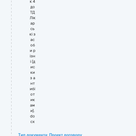
к 4
до
ТД
Лік
ар
сь
кі з
ас
об
и р
ізн
і (д
ис
ки
з а
нт
ибі
от
ик
ам
и).
do
cx
Тип документа: Проект договору