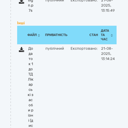
sig
публічний
Експортовано:
21-08-
n.p
2025,
7s
13:15:49
Інші
ДАТА
ФАЙЛ
ПРИВАТНІСТЬ
СТАН
ТА
ЧАС
До
публічний
Експортовано:
21-08-
да
2025,
то
13:14:24
к 1
до
ТД
Лік
ар
сь
кі з
ас
об
и р
ізн
і (д
ис