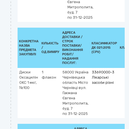
Євгена
Митрополита,
буд. 7
по 31-12-2025
АДРЕСА
ДОСТАВКИ /
КОНКРЕТНА
СТРОК
КІЛЬКІСТЬ
КЛАСИФІКАТОР
НАЗВА
ПОСТАВКИ/
/
ДК 021:2015
КЛАС
ПРЕДМЕТА
ВИКОНАННЯ
ОД.ВИМІРУ
(CPV)
ЗАКУПІВЛІ
РОБІТ/
НАДАННЯ
ПОСЛУГ:
Диски
1
58000
Україна
33690000-3
Оксацилін
флакон
Чернівецька
Лікарські
ОКС 1 мкг,
область
Місто
засоби різні
№100
Чернівці
вул.
Гакмана
Євгена
Митрополита,
буд. 7
по 31-12-2025
АДРЕСА