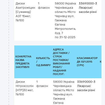
Диски
1
58000
Україна
33690000-3
Азитроміцин
флакон
Чернівецька
Лікарські
(Сумамед)
область
Місто
засоби різні
АЗТ 15мкг,
Чернівці
вул.
№100
Гакмана
Євгена
Митрополита,
буд. 7
по 31-12-2025
АДРЕСА
ДОСТАВКИ /
КОНКРЕТНА
СТРОК
КІЛЬКІСТЬ
КЛАСИФІКАТОР
НАЗВА
ПОСТАВКИ/
/
ДК 021:2015
КЛ
ПРЕДМЕТА
ВИКОНАННЯ
ОД.ВИМІРУ
(CPV)
ЗАКУПІВЛІ
РОБІТ/
НАДАННЯ
ПОСЛУГ:
Диски
1
58000
Україна
33690000-3
Нітроксолін
флакон
Чернівецька
Лікарські
(НТР)30 мкг,
область
Місто
засоби різні
№100
Чернівці
вул.
Гакмана
Євгена