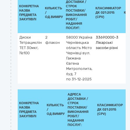
ДОСТАВКИ /
КОНКРЕТНА
СТРОК
КІЛЬКІСТЬ
КЛАСИФІКАТОР
НАЗВА
ПОСТАВКИ/
/
ДК 021:2015
КЛ
ПРЕДМЕТА
ВИКОНАННЯ
ОД.ВИМІРУ
(CPV)
ЗАКУПІВЛІ
РОБІТ/
НАДАННЯ
ПОСЛУГ:
Диски
2
58000
Україна
33690000-3
Тетрациклін
флакон
Чернівецька
Лікарські
ТЕТ 30мкг,
область
Місто
засоби різні
№100
Чернівці
вул.
Гакмана
Євгена
Митрополита,
буд. 7
по 31-12-2025
АДРЕСА
ДОСТАВКИ /
КОНКРЕТНА
СТРОК
КІЛЬКІСТЬ
КЛАСИФІКАТОР
НАЗВА
ПОСТАВКИ/
/
ДК 021:2015
КЛ
ПРЕДМЕТА
ВИКОНАННЯ
ОД.ВИМІРУ
(CPV)
ЗАКУПІВЛІ
РОБІТ/
НАДАННЯ
ПОСЛУГ: