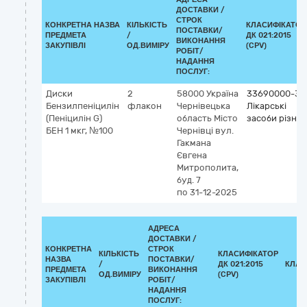
ДОСТАВКИ /
СТРОК
КОНКРЕТНА НАЗВА
КІЛЬКІСТЬ
КЛАСИФІКАТОР
ПОСТАВКИ/
ПРЕДМЕТА
/
ДК 021:2015
ВИКОНАННЯ
ЗАКУПІВЛІ
ОД.ВИМІРУ
(CPV)
РОБІТ/
НАДАННЯ
ПОСЛУГ:
Диски
2
58000
Україна
33690000-3
Бензилпеніцилін
флакон
Чернівецька
Лікарські
(Пеніцилін G)
область
Місто
засоби різні
БЕН 1 мкг, №100
Чернівці
вул.
Гакмана
Євгена
Митрополита,
буд. 7
по 31-12-2025
АДРЕСА
ДОСТАВКИ /
КОНКРЕТНА
СТРОК
КІЛЬКІСТЬ
КЛАСИФІКАТОР
НАЗВА
ПОСТАВКИ/
/
ДК 021:2015
КЛАС
ПРЕДМЕТА
ВИКОНАННЯ
ОД.ВИМІРУ
(CPV)
ЗАКУПІВЛІ
РОБІТ/
НАДАННЯ
ПОСЛУГ: