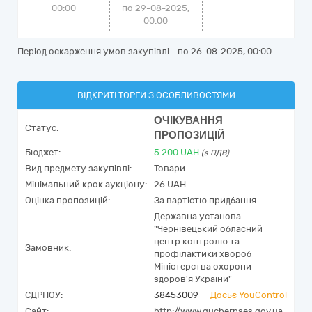
00:00
по 29-08-2025,
00:00
Період оскарження умов закупівлі - по
26-08-2025, 00:00
ВІДКРИТІ ТОРГИ З ОСОБЛИВОСТЯМИ
ОЧІКУВАННЯ
Статус:
ПРОПОЗИЦІЙ
Бюджет:
5 200
UAH
(з ПДВ)
Вид предмету закупівлі:
Товари
Мінімальний крок аукціону:
26 UAH
Оцінка пропозицій:
За вартістю придбання
Державна установа
"Чернівецький обласний
центр контролю та
Замовник:
профілактики хвороб
Міністерства охорони
здоров'я України"
ЄДРПОУ:
38453009
Досьє YouControl
Сайт:
http://www.guchernses.gov.ua