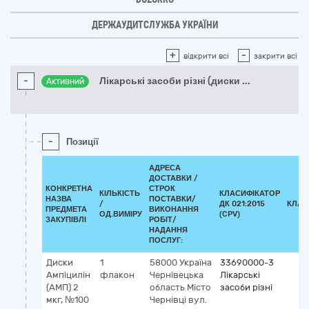
ДЕРЖАУДИТСЛУЖБА УКРАЇНИ
+
-
відкрити всі
закрити всі
-
Лікарські засоби різні (диски
...
Активний
-
Позиції
АДРЕСА
ДОСТАВКИ /
КОНКРЕТНА
СТРОК
КІЛЬКІСТЬ
КЛАСИФІКАТОР
НАЗВА
ПОСТАВКИ/
/
ДК 021:2015
КЛАС
ПРЕДМЕТА
ВИКОНАННЯ
ОД.ВИМІРУ
(CPV)
ЗАКУПІВЛІ
РОБІТ/
НАДАННЯ
ПОСЛУГ:
Диски
1
58000
Україна
33690000-3
Ампіцилін
флакон
Чернівецька
Лікарські
(АМП) 2
область
Місто
засоби різні
мкг, №100
Чернівці
вул.