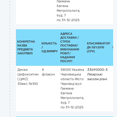
Гакмана
Євгена
Митрополита,
буд. 7
по 31-12-2025
АДРЕСА
ДОСТАВКИ /
КОНКРЕТНА
СТРОК
КІЛЬКІСТЬ
КЛАСИФІКАТОР
НАЗВА
ПОСТАВКИ/
/
ДК 021:2015
КЛ
ПРЕДМЕТА
ВИКОНАННЯ
ОД.ВИМІРУ
(CPV)
ЗАКУПІВЛІ
РОБІТ/
НАДАННЯ
ПОСЛУГ:
Диски
4
58000
Україна
33690000-3
Цефокситин
флакон
Чернівецька
Лікарські
( ЦФО)
область
Місто
засоби різні
30мкг, №100
Чернівці
вул.
Гакмана
Євгена
Митрополита,
буд. 7
по 31-12-2025