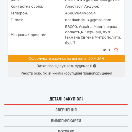
Контактна особа:
Анастасія Андрюк
Телефон:
+380984496654
E-mail:
nastiaandruik@gmail.com
58000,
Україна
,
Чернівецька
область,
м. Чернівці,
вул.
Місцезнаходження:
Гакмана Євгена Митрополита,
буд. 7
0
Сформувати рахунок на всі лоти | 20.4 UAH
Витяг про відсутність судимості
Реєстр осіб, які вчинили корупційні правопорушення
ДЕТАЛІ ЗАКУПІВЛІ
ЗВЕРНЕННЯ
ВИМОГИ/СКАРГИ
DOZORRO