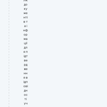
лік
до
ку
ме
нті
в т
а і
нф
ор
ма
ції
дл
я п
ідт
ве
рд
же
нн
я в
ідп
ові
дн
ос
ті
уч