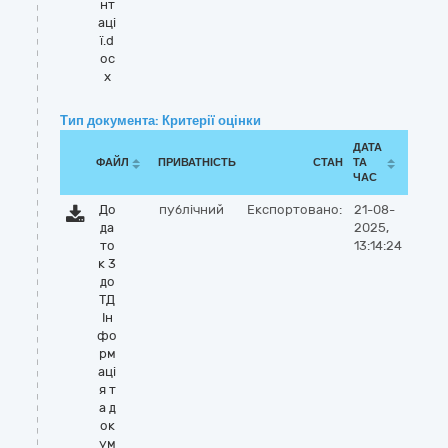
нт
аці
ї.d
oc
x
Тип документа: Критерії оцінки
ДАТА
ФАЙЛ
ПРИВАТНІСТЬ
СТАН
ТА
ЧАС
До
публічний
Експортовано:
21-08-
да
2025,
то
13:14:24
к 3
до
ТД
Ін
фо
рм
аці
я т
а д
ок
ум