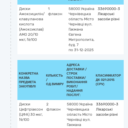
Диски
1
58000
Україна
33690000-3
Амоксицилін/
флакон
Чернівецька
Лікарські
клавуланова
область
Місто
засоби різні
кислота
Чернівці
вул.
(Амоксиклав)
Гакмана
АМО 20/10
Євгена
мкг, №100
Митрополита,
буд. 7
по 31-12-2025
АДРЕСА
ДОСТАВКИ /
КОНКРЕТНА
СТРОК
КІЛЬКІСТЬ
КЛАСИФІКАТОР
НАЗВА
ПОСТАВКИ/
/
ДК 021:2015
КЛ
ПРЕДМЕТА
ВИКОНАННЯ
ОД.ВИМІРУ
(CPV)
ЗАКУПІВЛІ
РОБІТ/
НАДАННЯ
ПОСЛУГ:
Диски
2
58000
Україна
33690000-3
Цефтріаксон
флакон
Чернівецька
Лікарські
(ЦФА) 30 мкг,
область
Місто
засоби різні
№100
Чернівці
вул.
Гакмана