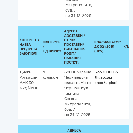
Митрополита,
буд. 7
по 31-12-2025
АДРЕСА
ДОСТАВКИ /
КОНКРЕТНА
СТРОК
КІЛЬКІСТЬ
КЛАСИФІКАТОР
НАЗВА
ПОСТАВКИ/
/
ДК 021:2015
КЛАС
ПРЕДМЕТА
ВИКОНАННЯ
ОД.ВИМІРУ
(CPV)
ЗАКУПІВЛІ
РОБІТ/
НАДАННЯ
ПОСЛУГ:
Диски
1
58000
Україна
33690000-3
Амікацин
флакон
Чернівецька
Лікарські
АМК 30
область
Місто
засоби різні
мкг, №100
Чернівці
вул.
Гакмана
Євгена
Митрополита,
буд. 7
по 31-12-2025
АДРЕСА