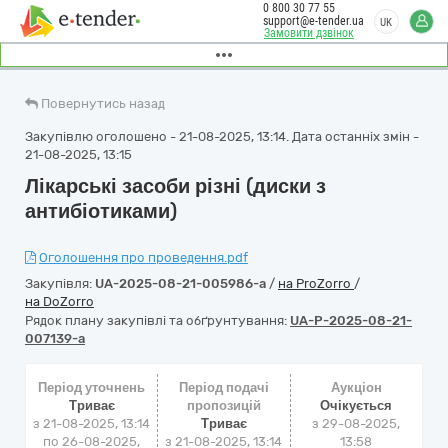
0 800 30 77 55
support@e-tender.ua
UK
Замовити дзвінок
Повернутись назад
Закупівлю оголошено - 21-08-2025, 13:14. Дата останніх змін -
21-08-2025, 13:15
Лікарські засоби різні (диски з
антибіотиками)
Оголошення про проведення.pdf
Закупівля:
UA-2025-08-21-005986-a
/
на ProZorro
/
на DoZorro
Рядок плану закупівлі та обґрунтування:
UA-P-2025-08-21-
007139-a
Період уточнень
Період подачі
Аукціон
Триває
пропозицій
Очікується
з 21-08-2025, 13:14
Триває
з
29-08-2025,
по 26-08-2025,
з 21-08-2025, 13:14
13:58