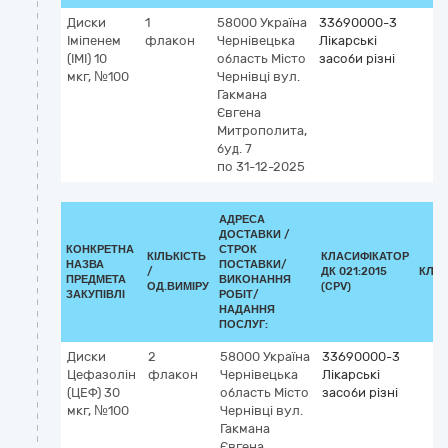
Диски
1
58000
Україна
33690000-3
Іміпенем
флакон
Чернівецька
Лікарські
(ІМІ) 10
область
Місто
засоби різні
мкг, №100
Чернівці
вул.
Гакмана
Євгена
Митрополита,
буд. 7
по 31-12-2025
АДРЕСА
ДОСТАВКИ /
КОНКРЕТНА
СТРОК
КІЛЬКІСТЬ
КЛАСИФІКАТОР
НАЗВА
ПОСТАВКИ/
/
ДК 021:2015
КЛА
ПРЕДМЕТА
ВИКОНАННЯ
ОД.ВИМІРУ
(CPV)
ЗАКУПІВЛІ
РОБІТ/
НАДАННЯ
ПОСЛУГ:
Диски
2
58000
Україна
33690000-3
Цефазолін
флакон
Чернівецька
Лікарські
(ЦЕФ) 30
область
Місто
засоби різні
мкг, №100
Чернівці
вул.
Гакмана
Євгена