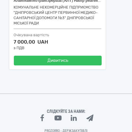
Аланінамінотрансфераза (АЛТ) Набір реагентів: Реагент1,1х100мл + Реагент2, 1х20мл (НК 024:2023:52925 - Аланінамінотрансфераза (ALT) IVD, реагент); Аспартатамінотрансфераза (АСТ) Набір реагентів: Реагент1,1х120мл + Реагент2, 1х30мл (НК 024:2023:52954 -Загальна аспартатамінотрансфераза (AST) IVD, набір, ферментний спектрофотометричний аналіз); Сечова кислота Набір реагентів: Реагент1, 1х125мл + Стандарт,1х5мл (НК 024:2023: 53586 — Сечова кислота IVD (діагностика in vitro), реагент); Прямий Білірубін (напів-авто) Набір реагентів: Реагент1, 1x250мл+ Реагент2, 1x25мл + Калібратор, 1x3мл (НК 024:2023: 63410 - Загальний / кон'югований (прямий) білірубін ІВД, комплект, спектрофотометрія)
КОМУНАЛЬНЕ НЕКОМЕРЦІЙНЕ ПІДПРИЄМСТВО
"ДНІПРОВСЬКИЙ ЦЕНТР ПЕРВИННОЇ МЕДИКО-
САНІТАРНОЇ ДОПОМОГИ №3" ДНІПРОВСЬКОЇ
МІСЬКОЇ РАДИ
Очікувана вартість
7 000,00 UAH
з ПДВ
Дивитись
СЛІДКУЙТЕ ЗА НАМИ:
PROZORRO - ДЕРЖЗАКУПІВЛІ