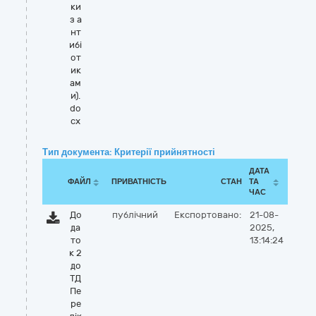
ки
з а
нт
ибі
от
ик
ам
и).
do
cx
Тип документа: Критерії прийнятності
ДАТА
ФАЙЛ
ПРИВАТНІСТЬ
СТАН
ТА
ЧАС
До
публічний
Експортовано:
21-08-
да
2025,
то
13:14:24
к 2
до
ТД
Пе
ре