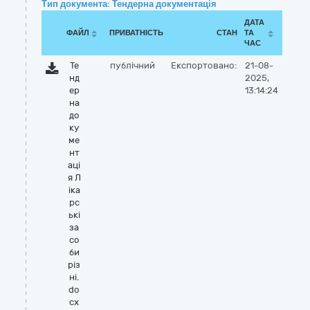
Тип документа: Тендерна документація
ДАТА
ФАЙЛ
ПРИВАТНІСТЬ
СТАН
ТА
ЧАС
Те
публічний
Експортовано:
21-08-
нд
2025,
ер
13:14:24
на
до
ку
ме
нт
аці
я Л
іка
рс
ькі
за
со
би
різ
ні.
do
cx