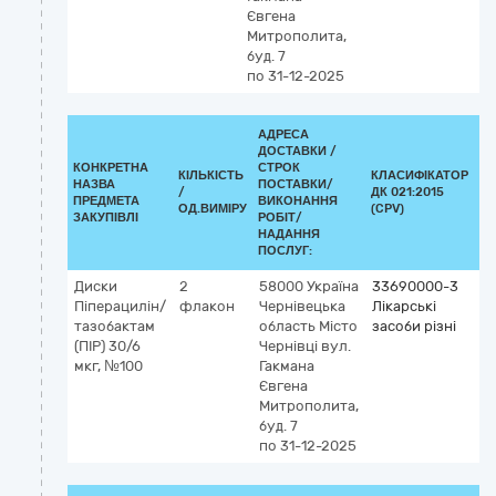
Євгена
Митрополита,
буд. 7
по 31-12-2025
АДРЕСА
ДОСТАВКИ /
КОНКРЕТНА
СТРОК
КІЛЬКІСТЬ
КЛАСИФІКАТОР
НАЗВА
ПОСТАВКИ/
/
ДК 021:2015
КЛ
ПРЕДМЕТА
ВИКОНАННЯ
ОД.ВИМІРУ
(CPV)
ЗАКУПІВЛІ
РОБІТ/
НАДАННЯ
ПОСЛУГ:
Диски
2
58000
Україна
33690000-3
Піперацилін/
флакон
Чернівецька
Лікарські
тазобактам
область
Місто
засоби різні
(ПІР) 30/6
Чернівці
вул.
мкг, №100
Гакмана
Євгена
Митрополита,
буд. 7
по 31-12-2025