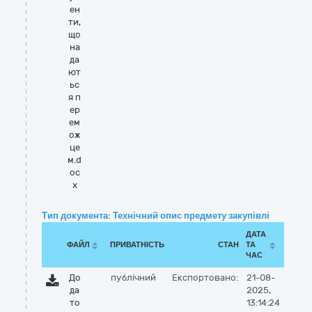
ен
ти,
що
на
да
ют
ьс
я п
ер
ем
ож
це
м.d
oc
x
Тип документа: Технічний опис предмету закупівлі
ДАТА
ФАЙЛ
ПРИВАТНІСТЬ
СТАН
ТА
ЧАС
До
публічний
Експортовано:
21-08-
да
2025,
то
13:14:24