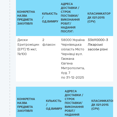
АДРЕСА
ДОСТАВКИ /
КОНКРЕТНА
СТРОК
КІЛЬКІСТЬ
КЛАСИФІКАТОР
НАЗВА
ПОСТАВКИ/
/
ДК 021:2015
КЛ
ПРЕДМЕТА
ВИКОНАННЯ
ОД.ВИМІРУ
(CPV)
ЗАКУПІВЛІ
РОБІТ/
НАДАННЯ
ПОСЛУГ:
Диски
2
58000
Україна
33690000-3
Еритроміцин
флакон
Чернівецька
Лікарські
(ЕРТ) 15 мкг,
область
Місто
засоби різні
№100
Чернівці
вул.
Гакмана
Євгена
Митрополита,
буд. 7
по 31-12-2025
АДРЕСА
ДОСТАВКИ /
КОНКРЕТНА
СТРОК
КІЛЬКІСТЬ
КЛАСИФІКАТОР
НАЗВА
ПОСТАВКИ/
/
ДК 021:2015
ПРЕДМЕТА
ВИКОНАННЯ
ОД.ВИМІРУ
(CPV)
ЗАКУПІВЛІ
РОБІТ/
НАДАННЯ