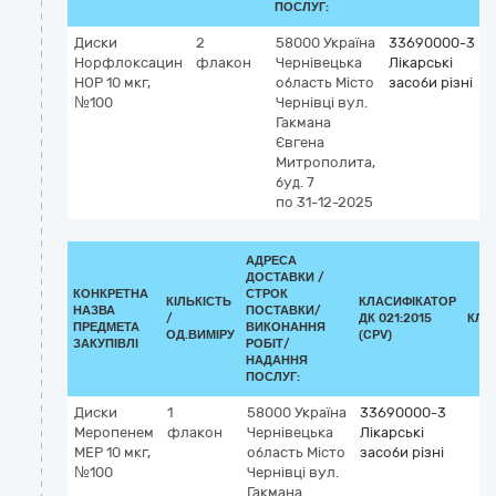
ПОСЛУГ:
Диски
2
58000
Україна
33690000-3
Норфлоксацин
флакон
Чернівецька
Лікарські
НОР 10 мкг,
область
Місто
засоби різні
№100
Чернівці
вул.
Гакмана
Євгена
Митрополита,
буд. 7
по 31-12-2025
АДРЕСА
ДОСТАВКИ /
КОНКРЕТНА
СТРОК
КІЛЬКІСТЬ
КЛАСИФІКАТОР
НАЗВА
ПОСТАВКИ/
/
ДК 021:2015
КЛА
ПРЕДМЕТА
ВИКОНАННЯ
ОД.ВИМІРУ
(CPV)
ЗАКУПІВЛІ
РОБІТ/
НАДАННЯ
ПОСЛУГ:
Диски
1
58000
Україна
33690000-3
Меропенем
флакон
Чернівецька
Лікарські
МЕР 10 мкг,
область
Місто
засоби різні
№100
Чернівці
вул.
Гакмана