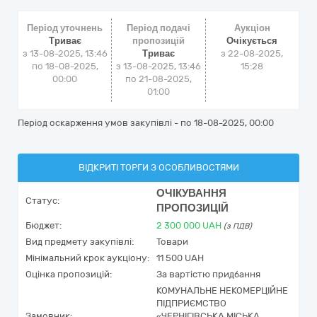
Період уточнень
Період подачі
Аукціон
Триває
пропозицій
Очікується
з 13-08-2025, 13:46
Триває
з
22-08-2025,
по 18-08-2025,
з 13-08-2025, 13:46
15:28
00:00
по 21-08-2025,
01:00
Період оскарження умов закупівлі - по
18-08-2025, 00:00
ВІДКРИТІ ТОРГИ З ОСОБЛИВОСТЯМИ
ОЧІКУВАННЯ
Статус:
ПРОПОЗИЦІЙ
Бюджет:
2 300 000
UAH
(з ПДВ)
Вид предмету закупівлі:
Товари
Мінімальний крок аукціону:
11 500 UAH
Оцінка пропозицій:
За вартістю придбання
КОМУНАЛЬНЕ НЕКОМЕРЦІЙНЕ
ПІДПРИЄМСТВО
Замовник:
«ЧЕРНІГІВСЬКА МІСЬКА