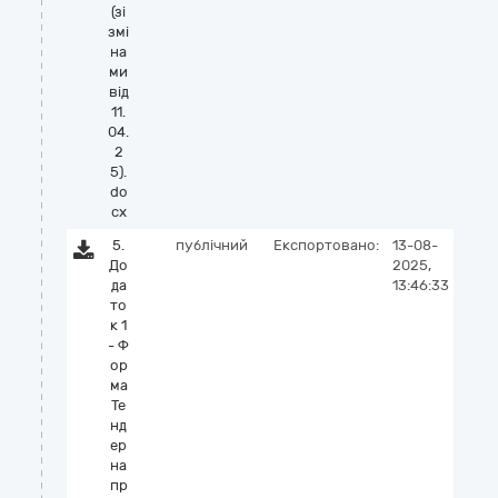
(зі
змі
на
ми
від
11.
04.
2
5).
do
cx
5.
публічний
Експортовано:
13-08-
До
2025,
да
13:46:33
то
к 1
- Ф
ор
ма
Те
нд
ер
на
пр