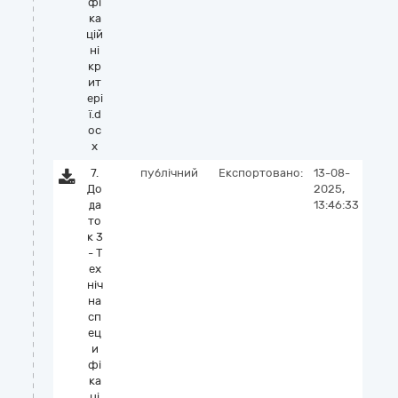
фі
ка
цій
ні
кр
ит
ері
ї.d
oc
x
7.
публічний
Експортовано:
13-08-
До
2025,
да
13:46:33
то
к 3
- Т
ех
ніч
на
сп
ец
и
фі
ка
ці