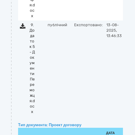
я.d
oc
x
9.
публічний
Експортовано:
13-08-
До
2025,
да
13:46:33
то
к 5
- Д
ок
ум
ен
ти
Пе
ре
мо
жц
я.d
oc
x
Тип документа: Проект договору
ДАТА