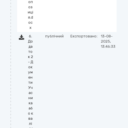
оп
оз
иці
я.d
oc
x
6.
публічний
Експортовано:
13-08-
До
2025,
да
13:46:33
то
к 2
- Д
ок
ум
ен
ти
Уч
ас
ни
ка
аб
о к
ва
лі