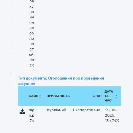
ра
ху
ва
нн
ям
ос
об
ли
во
ст
ей.
do
cx
Тип документа: Оголошення про проведення
закупівлі
ДАТА
ФАЙЛ
ПРИВАТНІСТЬ
СТАН
ТА
ЧАС
sig
публічний
Експортовано:
13-08-
n.p
2025,
7s
13:47:09