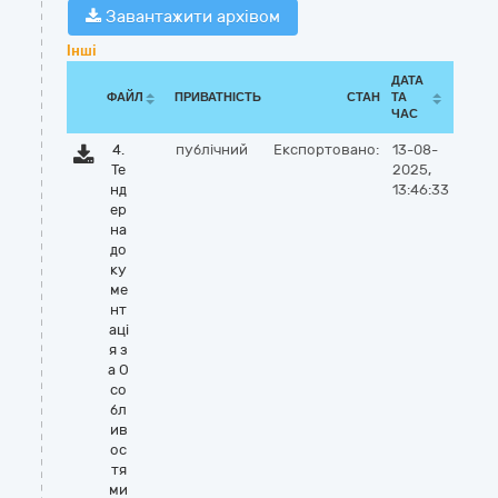
Завантажити архівом
Інші
ДАТА
ФАЙЛ
ПРИВАТНІСТЬ
СТАН
ТА
ЧАС
4.
публічний
Експортовано:
13-08-
Те
2025,
нд
13:46:33
ер
на
до
ку
ме
нт
аці
я з
а О
со
бл
ив
ос
тя
ми