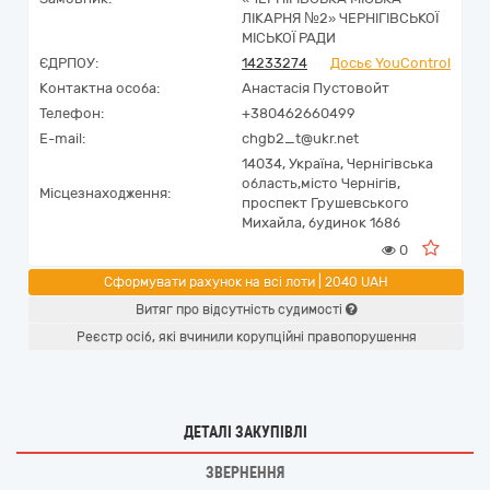
ЛІКАРНЯ №2» ЧЕРНІГІВСЬКОЇ
МІСЬКОЇ РАДИ
ЄДРПОУ:
14233274
Досьє YouControl
Контактна особа:
Анастасія Пустовойт
Телефон:
+380462660499
E-mail:
chgb2_t@ukr.net
14034,
Україна
,
Чернігівська
область,
місто Чернігів,
Місцезнаходження:
проспект Грушевського
Михайла, будинок 168б
0
Сформувати рахунок на всі лоти | 2040 UAH
Витяг про відсутність судимості
Реєстр осіб, які вчинили корупційні правопорушення
ДЕТАЛІ ЗАКУПІВЛІ
ЗВЕРНЕННЯ