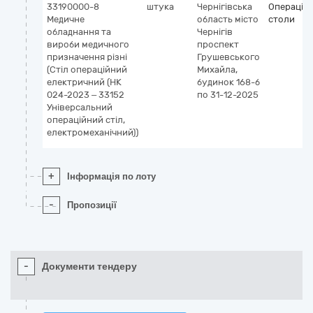
33190000-8
штука
Чернігівська
Операційн
Медичне
область
місто
столи
обладнання та
Чернігів
вироби медичного
проспект
призначення різні
Грушевського
(Стіл операційний
Михайла,
електричний (НК
будинок 168-б
024-2023 – 33152
по 31-12-2025
Універсальний
операційний стіл,
електромеханічний))
+
Інформація по лоту
-
Пропозиції
-
Документи тендеру