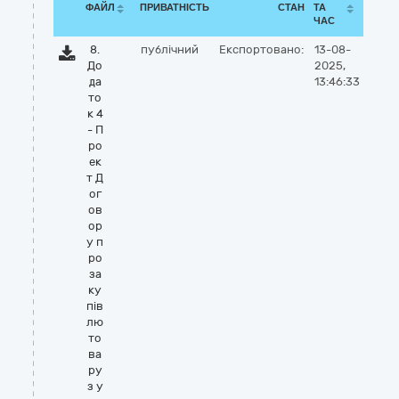
ФАЙЛ
ПРИВАТНІСТЬ
СТАН
ТА
ЧАС
8.
публічний
Експортовано:
13-08-
До
2025,
да
13:46:33
то
к 4
- П
ро
ек
т Д
ог
ов
ор
у п
ро
за
ку
пів
лю
то
ва
ру
з у