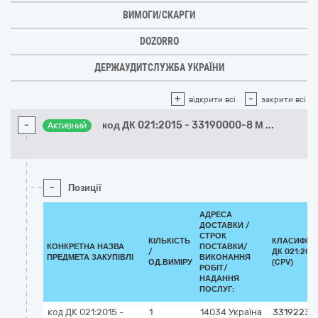
ВИМОГИ/СКАРГИ
DOZORRO
ДЕРЖАУДИТСЛУЖБА УКРАЇНИ
+
-
відкрити всі
закрити всі
-
код ДК 021:2015 - 33190000-8 М
...
Активний
-
Позиції
АДРЕСА
ДОСТАВКИ /
СТРОК
КІЛЬКІСТЬ
КЛАСИФІК
КОНКРЕТНА НАЗВА
ПОСТАВКИ/
/
ДК 021:201
ПРЕДМЕТА ЗАКУПІВЛІ
ВИКОНАННЯ
ОД.ВИМІРУ
(CPV)
РОБІТ/
НАДАННЯ
ПОСЛУГ:
код ДК 021:2015 -
1
14034
Україна
33192230