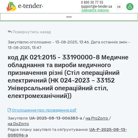
0 800 30 77 55
support@e-tender.ua
UK
Замовити дзвінок
Повернутись назад
Закупівлю оголошено - 13-08-2025, 13:46. Дата останніх змін -
13-08-2025, 13:47
код ДК 021:2015 - 33190000-8 Медичне
обладнання та вироби медичного
призначення різні (Стіл операційний
електричний (НК 024-2023 – 33152
Універсальний операційний стіл,
електромеханічний))
Оголошення про проведення.pdf
Закупівля:
UA-2025-08-13-006383-a
/
на ProZorro
/
на DoZorro
Рядок плану закупівлі та обґрунтування:
UA-P-2025-08-13-
008096-a