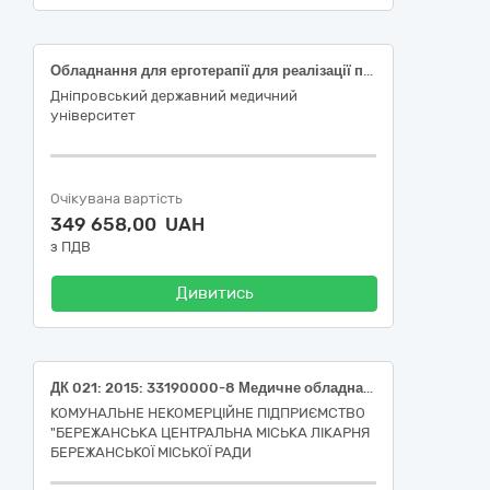
Обладнання для ерготерапії для реалізації проекту «Підвищення ефективності надання освітянських послуг на магістерському рівні вищої освіти зі спеціалізації 227.02 Ерготерапія та програмі спеціалізації з ерготерапії у Дніпровському державному медичному університеті» в рамках проєкту «Реабілітація в Україні» згідно договору про надання гранту у фіксованій сумі від 16.06.2025 (2025-01-01-FAA) (31197 - Прилади столові адаптаційні; 30108 - Допоміжний пристрій для фіксування інструментів; 31197 Прилади столові адаптаційні; 31197 - Прилади столові адаптаційні; 38510 - Тарілка обідня адаптаційна; 31209 - Допоміжні ножиці; 31099 - Ножиці для підстригання нігтів адаптаційні; 30108 - Допоміжний пристрій для фіксування інструментів; 30093 - Допоміжний засіб для відкривання контейнера/посудини; 41045 - Ортез для зап'ястя/кисті/пальця регульований ручний; 41045 - Ортез для зап'ястя/кисті/пальця регульований ручний; 30108 - Допоміжний пристрій для фіксування інструментів; 37162 - Дошка для переміщення пацієнта за допомогою ковзання; 41892 - Чашка для пиття адаптаційна; 37162 - Дошка для переміщення пацієнта за допомогою ковзання; 40538 - Ремінь/пояс для підіймання та переміщення пацієнта; 41512 - Інвалідна коляска, керована пасажиром, складана; 31180 - Пристосування допоміжне для нарізання продуктів; 31050 - Пристрій для надягання колготок/шкарпеток адаптаційний; 34870 - Електричне лікарняне ліжко; 31180 - Пристосування допоміжне для нарізання продуктів)
Дніпровський державний медичний
університет
Очікувана вартість
349 658,00 UAH
з ПДВ
Дивитись
ДК 021: 2015: 33190000-8 Медичне обладнання та вироби медичного призначення різні (Медичне обладнання для стоматологічного кабінету в комплекті)
КОМУНАЛЬНЕ НЕКОМЕРЦІЙНЕ ПІДПРИЄМСТВО
"БЕРЕЖАНСЬКА ЦЕНТРАЛЬНА МІСЬКА ЛІКАРНЯ
БЕРЕЖАНСЬКОЇ МІСЬКОЇ РАДИ