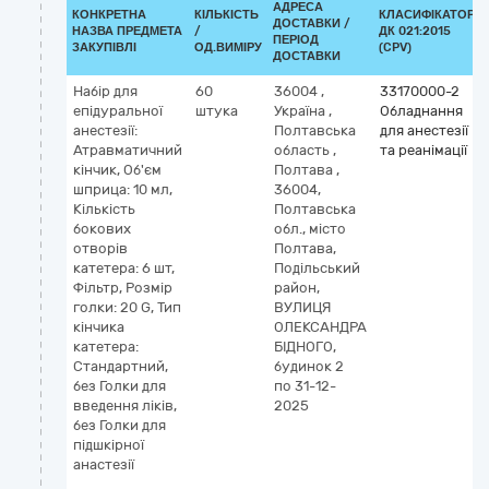
АДРЕСА
КОНКРЕТНА
КІЛЬКІСТЬ
КЛАСИФІКАТОР
ДОСТАВКИ /
НАЗВА ПРЕДМЕТА
/
ДК 021:2015
ПЕРІОД
ЗАКУПІВЛІ
ОД.ВИМІРУ
(CPV)
ДОСТАВКИ
Набір для
60
36004
,
33170000-2
епідуральної
штука
Україна
,
Обладнання
анестезії:
Полтавська
для анестезії
Атравматичний
область
,
та реанімації
кінчик, Об'єм
Полтава
,
шприца: 10 мл,
36004,
Кількість
Полтавська
бокових
обл., місто
отворів
Полтава,
катетера: 6 шт,
Подільський
Фільтр, Розмір
район,
голки: 20 G, Тип
ВУЛИЦЯ
кінчика
ОЛЕКСАНДРА
катетера:
БІДНОГО,
Стандартний,
будинок 2
без Голки для
по 31-12-
введення ліків,
2025
без Голки для
підшкірної
анастезії