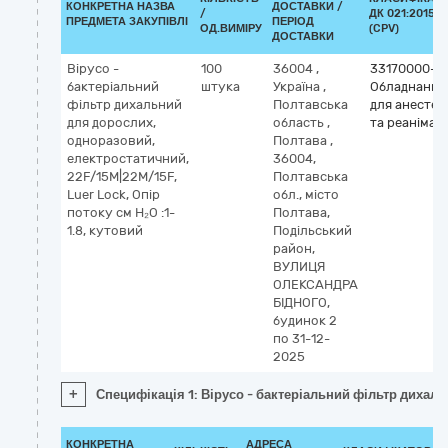
КОНКРЕТНА НАЗВА
ДОСТАВКИ /
/
ДК 021:2015
ПРЕДМЕТА ЗАКУПІВЛІ
ПЕРІОД
ОД.ВИМІРУ
(CPV)
ДОСТАВКИ
Вірусо -
100
36004
,
33170000-2
бактеріальний
штука
Україна
,
Обладнання
фільтр дихальний
Полтавська
для анестезі
для дорослих,
область
,
та реанімаці
одноразовий,
Полтава
,
електростатичний,
36004,
22F/15M|22M/15F,
Полтавська
Luer Lock, Опір
обл., місто
потоку см H₂O :1-
Полтава,
1.8, кутовий
Подільський
район,
ВУЛИЦЯ
ОЛЕКСАНДРА
БІДНОГО,
будинок 2
по 31-12-
2025
+
Специфікація 1: Вірусо - бактеріальний фільтр дихаль
КОНКРЕТНА
АДРЕСА