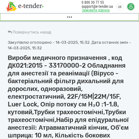
0 800 30 77 55
support@e-tender.ua
UK
Замовити дзвінок
Повернутись назад
Закупівлю оголошено - 14-03-2025, 15:32. Дата останніх змін -
14-03-2025, 15:32
Вироби медичного призначення , код
ДК021:2015 - 33170000-2 Обладнання
для анестезії та реанімації (Вірусо -
бактеріальний фільтр дихальний для
дорослих, одноразовий,
електростатичний, 22F/15M|22M/15F,
Luer Lock, Опір потоку см H₂O :1-1.8,
кутовий,Трубки трахеостомічні,Трубки
трахеостомічні,Набір для епідуральної
анестезії: Атравматичний кінчик, Об'єм
шприца: 10 мл, Кількість бокових