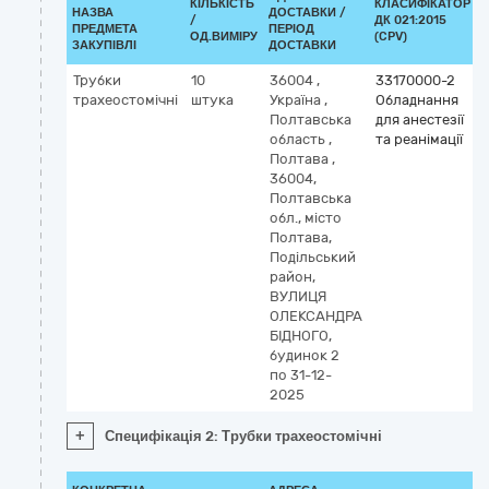
КІЛЬКІСТЬ
КЛАСИФІКАТОР
НАЗВА
ДОСТАВКИ /
/
ДК 021:2015
ПРЕДМЕТА
ПЕРІОД
ОД.ВИМІРУ
(CPV)
ЗАКУПІВЛІ
ДОСТАВКИ
Трубки
10
36004
,
33170000-2
трахеостомічні
штука
Україна
,
Обладнання
Полтавська
для анестезії
область
,
та реанімації
Полтава
,
36004,
Полтавська
обл., місто
Полтава,
Подільський
район,
ВУЛИЦЯ
ОЛЕКСАНДРА
БІДНОГО,
будинок 2
по 31-12-
2025
+
Специфікація 2: Трубки трахеостомічні