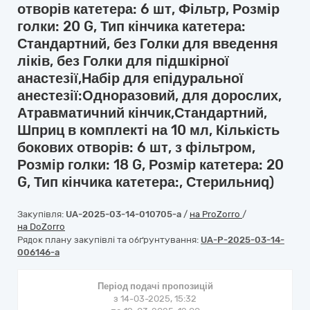
отворів катетера: 6 шт, Фільтр, Розмір
голки: 20 G, Тип кінчика катетера:
Стандартний, без Голки для введення
ліків, без Голки для підшкірної
анастезії,Набір для епідуральної
анестезії:Одноразовий, для дорослих,
Атравматичний кінчик,Стандартний,
Шприц в комплекті на 10 мл, Кількість
бокових отворів: 6 шт, з фільтром,
Розмір голки: 18 G, Розмір катетера: 20
G, Тип кінчика катетера:, Стерильниq)
Закупівля:
UA-2025-03-14-010705-a
/
на ProZorro
/
на DoZorro
Рядок плану закупівлі та обґрунтування:
UA-P-2025-03-14-
006146-a
Період подачі пропозицій
з 14-03-2025, 15:32