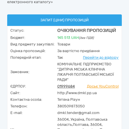
електронного каталогу»
ЗАПИТ (ЦІНИ) ПРОПОЗИЦІЙ
ОЧІКУВАННЯ ПРОПОЗИЦІЙ
Статус:
Бюджет:
145 513
UAH
(без ПДВ)
Вид предмету закупівлі:
Товари
Оцінка пропозицій:
За вартістю придбання
Попередній етап:
Так
Перейти до відбору
КОМУНАЛЬНЕ ПІДПРИЄМСТВО
"ДИТЯЧА МІСЬКА КЛІНІЧНА
Замовник:
ЛІКАРНЯ ПОЛТАВСЬКОЇ МІСЬКОЇ
РАДИ"
ЄДРПОУ:
01999684
Досьє YouControl
Сайт:
http://www.dmkl.pp.ua
Контактна особа:
Тетяна Різун
Телефон:
380509873050
E-mail:
dmkl.tender@gmail.com
36004,
Україна
,
Полтавська
область,
Полтава,
36004,