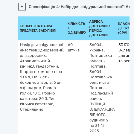
+
Специфікація 4: Набір для епідуральної анестезії: Атра
АДРЕСА
КІЛЬКІСТЬ
КЛАСИФІ
КОНКРЕТНА НАЗВА
ДОСТАВКИ /
/
ДК 021:2
ПРЕДМЕТА ЗАКУПІВЛІ
ПЕРІОД
ОД.ВИМІРУ
(CPV)
ДОСТАВКИ
Набір для епідуральної
60
36004
,
3317000
анестезії:Одноразовий,
штука
Україна
,
Обладн
для дорослих,
Полтавська
для анес
Атравматичний
область
,
та реані
кінчик,Стандартний,
Полтава
,
Шприц в комплекті на
36004,
10 мл, Кількість
Полтавська
бокових отворів: 6 шт,
обл., місто
з фільтром, Розмір
Полтава,
голки: 18 G, Розмір
Подільський
катетера: 20 G, Тип
район,
кінчика катетера:,
ВУЛИЦЯ
Стерильниq
ОЛЕКСАНДРА
БІДНОГО,
будинок 2
по 31-12-
2025