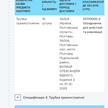
КОНКРЕТНА
АДРЕСА
КІЛЬКІСТЬ
КЛАСИФІКАТОР
НАЗВА
ДОСТАВКИ /
/
ДК 021:2015
ПРЕДМЕТА
ПЕРІОД
ОД.ВИМІРУ
(CPV)
ЗАКУПІВЛІ
ДОСТАВКИ
Трубки
10
36004
,
33170000-2
трахеостомічні
штука
Україна
,
Обладнання
Полтавська
для анестезії
область
,
та реанімації
Полтава
,
36004,
Полтавська
обл., місто
Полтава,
Подільський
район,
ВУЛИЦЯ
ОЛЕКСАНДРА
БІДНОГО,
будинок 2
по 31-12-
2025
+
Специфікація 3: Трубки трахеостомічні