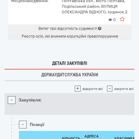
Місцезнаходження:
Полтавська обл., місто Полтава,
Подільський район, ВУЛИЦЯ
ОЛЕКСАНДРА БІДНОГО, будинок 2
0
Витяг про відсутність судимості
Реєстр осіб, які вчинили корупційні правопорушення
ДЕТАЛІ ЗАКУПІВЛІ
ДЕРЖАУДИТСЛУЖБА УКРАЇНИ
+
-
відкрити всі
закрити всі
-
Закупівля:
-
Позиції
АДРЕСА
КІЛЬКІСТЬ
КЛАСИФІКАТ