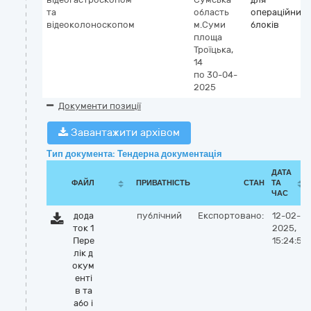
та
область
операційних
відеоколоноскопом
м.Суми
блоків
площа
Троїцька,
14
по 30-04-
2025
Документи позиції
Завантажити архівом
Тип документа: Тендерна документація
ДАТА
ФАЙЛ
ПРИВАТНІСТЬ
СТАН
ТА
ЧАС
дода
публічний
Експортовано:
12-02-
ток 1
2025,
Пере
15:24:53
лік д
окум
енті
в та
або і