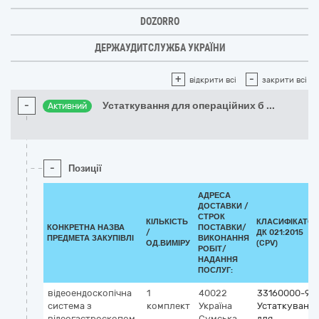
DOZORRO
ДЕРЖАУДИТСЛУЖБА УКРАЇНИ
+
-
відкрити всі
закрити всі
-
Устаткування для операційних б
...
Активний
-
Позиції
АДРЕСА
ДОСТАВКИ /
СТРОК
КІЛЬКІСТЬ
КЛАСИФІКАТОР
КОНКРЕТНА НАЗВА
ПОСТАВКИ/
/
ДК 021:2015
ПРЕДМЕТА ЗАКУПІВЛІ
ВИКОНАННЯ
ОД.ВИМІРУ
(CPV)
РОБІТ/
НАДАННЯ
ПОСЛУГ:
відеоендоскопічна
1
40022
33160000-9
система з
комплект
Україна
Устаткуванн
відеогастроскопом
Сумська
для