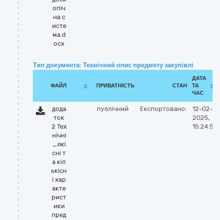
опіч
на с
исте
ма.d
ocx
Тип документа: Технічний опис предмету закупівлі
ДАТА
ФАЙЛ
ПРИВАТНІСТЬ
СТАН
ТА
ЧАС
дода
публічний
Експортовано:
12-02-
ток
2025,
2 Тех
15:24:53
нічні
_які
сні т
а кіл
ькісн
і хар
акте
рист
ики
пред