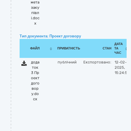
мета
заку
півл
і.doc
x
Тип документа: Проект договору
ДАТА
ФАЙЛ
ПРИВАТНІСТЬ
СТАН
ТА
ЧАС
дода
публічний
Експортовано:
12-02-
ток
2025,
3 Пр
15:24:53
оєкт
дого
вор
у.do
cx