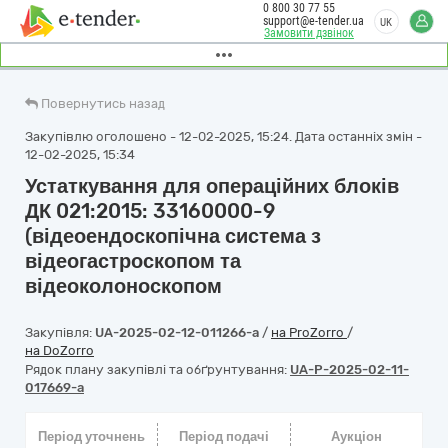
0 800 30 77 55
support@e-tender.ua
UK
Замовити дзвінок
Повернутись назад
Закупівлю оголошено - 12-02-2025, 15:24. Дата останніх змін -
12-02-2025, 15:34
Устаткування для операційних блоків
ДК 021:2015: 33160000-9
(відеоендоскопічна система з
відеогастроскопом та
відеоколоноскопом
Закупівля:
UA-2025-02-12-011266-a
/
на ProZorro
/
на DoZorro
Рядок плану закупівлі та обґрунтування:
UA-P-2025-02-11-
017669-a
Період уточнень
Період подачі
Аукціон