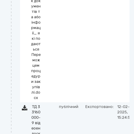
к док
умен
тів т
а або
інфо
рмац
ії_ я
кі по
дают
ься
Пере
мож
цем
проц
едур
и зак
упів
лі.do
cx
ТД 3
публічний
Експортовано:
12-02-
3160
2025,
000-
15:24:53
9 від
еоен
доск