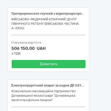
Уретерореноскоп гнучкий з відеопроцесором (код НК 024:2023 – 38703 -Відеоуретерореноскоп гнучкий), код ДК 021:2015 - 33168100-6; за кодом ДК 021:2015 - 33160000-9 - Устаткування для операційних блоків
ВІЙСЬКОВО-МЕДИЧНИЙ КЛІНІЧНИЙ ЦЕНТР
ПІВНІЧНОГО РЕГІОНУ (ВІЙСЬКОВА ЧАСТИНА
А-3306)
Очікувана вартість
506 150,00 UAH
з ПДВ
Дивитись
Електрохірургічний апарат за кодом ДК 021:2015:33160000-9 - Устаткування для операційних блоків (33161000-6 - Електрохірургічні прилади), НК 024:2023:44776 - Електрохірургічна система
Комунальне некомерційне підприємство
Дунаєвецької міської ради "Дунаєвецька
багатопрофільна лікарня"