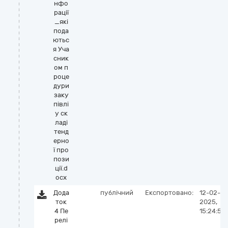
нфо
рації
_які
пода
ютьс
я Уча
сник
ом п
роце
дури
заку
півлі
у ск
ладі
тенд
ерно
ї про
пози
ції.d
ocx
Дода
публічний
Експортовано:
12-02-
ток
2025,
4 Пе
15:24:53
релі