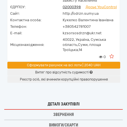
захисту населення"
ЄДРПОУ:
02000398
Досьє YouControl
Сайт:
http://odrzn.sumy.ua
Контактна особа:
Кукелко Валентина Іванівна
Телефон:
+380542781007
E-mail:
kzsorsosdrzn@ukr.net
40022,
Україна
,
Сумська
Місцезнаходження:
область,
Суми,
площа
Троїцька,14
0
Сформувати рахунок на всі лоти | 2040 UAH
Витяг про відсутність судимості
Реєстр осіб, які вчинили корупційні правопорушення
ДЕТАЛІ ЗАКУПІВЛІ
ЗВЕРНЕННЯ
ВИМОГИ/СКАРГИ