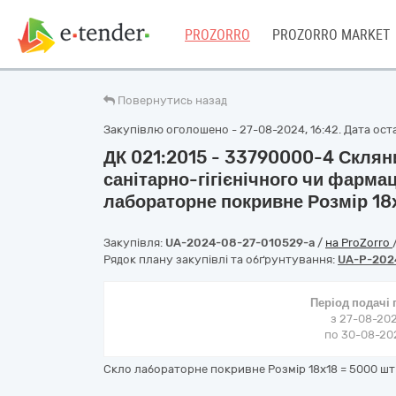
PROZORRO
PROZORRO MARKET
Повернутись назад
Закупівлю оголошено - 27-08-2024, 16:42. Дата оста
ДК 021:2015 - 33790000-4 Склян
санітарно-гігієнічного чи фарма
лабораторне покривне Розмір 18
Закупівля:
UA-2024-08-27-010529-a
/
на ProZorro
Рядок плану закупівлі та обґрунтування:
UA-P-202
Період подачі
з 27-08-202
по 30-08-202
Скло лабораторне покривне Розмір 18x18 = 5000 шт