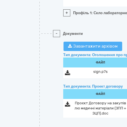
+
Профіль 1: Скло лабораторне
-
Документи
Завантажити архівом
Тип документа: Оголошення про п
ФАЙЛ
sign.p7s
Тип документа: Проект договору
ФАЙЛ
Проєкт Договору на закупів
лю медичні матеріали (ЗПП +
ЗЦП).doc