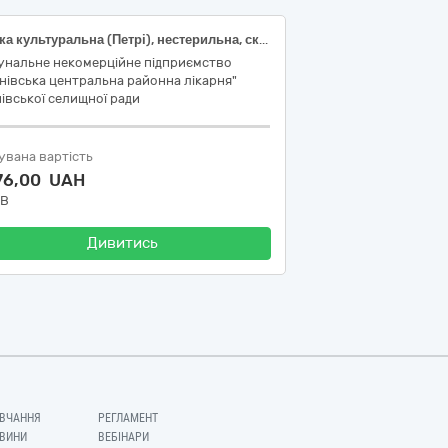
Чашка культуральна (Петрі), нестерильна, скляна, D100 мм, H20 мм, з кришкою, без вентиляції, №36
унальне некомерційне підприємство
нівська центральна районна лікарня"
івської селищної ради
увана вартість
776,00 UAH
ДВ
Дивитись
ВЧАННЯ
РЕГЛАМЕНТ
ВИНИ
ВЕБІНАРИ