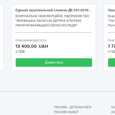
Єдиний закупівельний словник ДК 021:2015: 33790000-4 - Скляний посуд лабораторного, санітарно-гігієнічного чи фармацевтичного призначення: (Йорж лабораторний діаметром 17 мм (НК024:2023 31188 - Щітка для миття посуду адаптаційна); Мікропіпетка до ШОЕ-метра (Панченкова) (НК024:2023 43375 - Піпетка з ручним заповненням); Пластини з групування крові з ПС, 10 лунок, 160 x 40 x 4,3 mm (мм) (пак. 10 шт) Aptaca S.p.A. (НК024:2023 61296 - Мікропланшет IVD (діагностика in vitro); Циліндр мірний Labexpert 3-50-2,вик. 3, з носиком на пластиковій основі (НК024:2023 35413 - Загальна лабораторна тара багаторазового використання )).
КОМУНАЛЬНЕ НЕКОМЕРЦІЙНЕ ПІДПРИЄМСТВО
Ком
"ВІННИЦЬКА ОБЛАСНА ДИТЯЧА КЛІНІЧНА
"Рат
ЛІКАРНЯ ВІННИЦЬКОЇ ОБЛАСНОЇ РАДИ"
Ратн
Очікувана вартість
Очік
13 400,00 UAH
7 
з ПДВ
з П
Дивитись
PROZORRO - ДЕРЖЗАКУПІВЛІ
НА
PROZORRO MARKET
НО