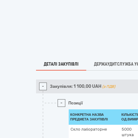
ДЕТАЛІ ЗАКУПІВЛІ
ДЕРЖАУДИТСЛУЖБА У
-
Закупівля:
1 100,00
UAH
(з ПДВ)
-
Позиції
КОНКРЕТНА НАЗВА
КІЛЬКІСТ
ПРЕДМЕТА ЗАКУПІВЛІ
ОД.ВИМІ
Скло лабораторне
5000
штука