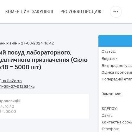
КОМЕРЦІЙНІ ЗАКУПІВЛІ
PROZORRO.ПРОДАЖІ
нніх змін - 27-08-2024, 16:42
ий посуд лабораторного,
Статус:
цевтичного призначення (Скло
Бюджет:
Вид предмету за
x18 = 5000 шт)
Оцінка пропозиц
Попередній етап
/
на DoZorro
4-08-27-012534-a
Замовник:
 пропозицій
4, 16:42
ЄДРПОУ:
4, 00:00
Сайт:
Контактна особ
Телефон: