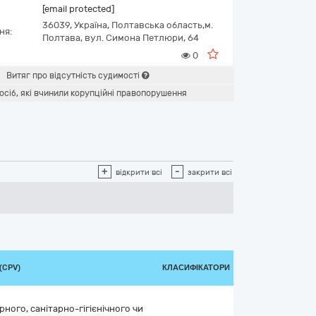
[email protected]
36039,
Україна
,
Полтавська область,
м.
ня:
Полтава,
вул. Симона Петлюри, 64
0
Витяг про відсутність судимості
осіб, які вчинили корупційні правопорушення
+
-
відкрити всі
закрити всі
(CPV)
КЛАСИФІКАТОРИ
ного, санітарно-гігієнічного чи