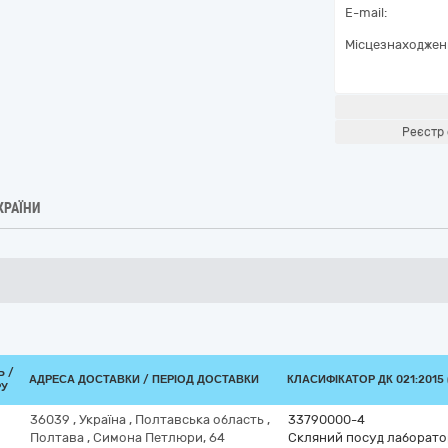
E-mail:
Місцезнаходжен
Реєстр 
КРАЇНИ
Ь /
АДРЕСА ДОСТАВКИ / ПЕРІОД ДОСТАВКИ
КЛАСИФІКАТОР ДК 021:2015 
РУ
36039
,
Україна
,
Полтавська область
,
33790000-4
Полтава
,
Симона Петлюри, 64
Скляний посуд лаборатор