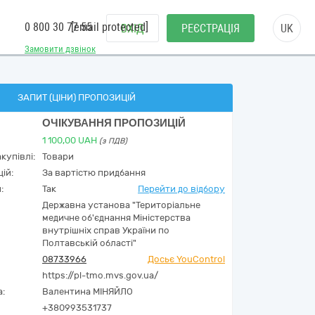
0 800 30 77 55
[email protected]
ВХІД
РЕЄСТРАЦІЯ
UK
Замовити дзвінок
ЗАПИТ (ЦІНИ) ПРОПОЗИЦІЙ
ОЧІКУВАННЯ ПРОПОЗИЦІЙ
1 100,00
UAH
(з ПДВ)
купівлі:
Товари
ій:
За вартістю придбання
:
Так
Перейти до відбору
Державна установа "Територіальне
медичне об'єднання Міністерства
внутрішніх справ України по
Полтавській області"
08733966
Досьє YouControl
https://pl-tmo.mvs.gov.ua/
а:
Валентина МІНЯЙЛО
+380993531737