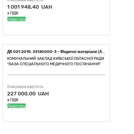
1 001 948,40 UAH
з ПДВ
Дивитись
ДК 021:2015: 33140000-3 – Медичні матеріали (Абсорбент СО2 (НК024:2023 – 36051 - Абсорбент діоксиду вуглецю), Фільтр дихальний вірусо-бактеріальний, порт Luer lock (НК024:2023 – 60837 - Фільтр бактеріальний для медичних газів нестерильний одноразового використання))
КОМУНАЛЬНИЙ ЗАКЛАД КИЇВСЬКОЇ ОБЛАСНОЇ РАДИ
"БАЗА СПЕЦІАЛЬНОГО МЕДИЧНОГО ПОСТАЧАННЯ"
Очікувана вартість
227 000,00 UAH
з ПДВ
Дивитись