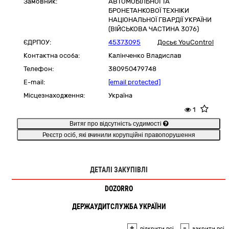
Замовник:
АВТОМОБІЛЬНОЇ ТА
БРОНЕТАНКОВОЇ ТЕХНІКИ
НАЦІОНАЛЬНОЇ ГВАРДІЇ УКРАЇНИ
(ВІЙСЬКОВА ЧАСТИНА 3076)
ЄДРПОУ:
45373095
Досьє YouControl
Контактна особа:
Калінченко Владислав
Телефон:
380950479748
E-mail:
[email protected]
Місцезнаходження:
Україна
1
Витяг про відсутність судимості
Реєстр осіб, які вчинили корупційні правопорушення
ДЕТАЛІ ЗАКУПІВЛІ
DOZORRO
ДЕРЖАУДИТСЛУЖБА УКРАЇНИ
+
-
відкрити всі
закрити всі