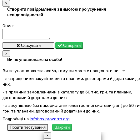
×
Створити повідомлення з вимогою про усунення
невідповідностей
Опис:
Скасувати
Створити
×
Ви не уповноважена особа!
Ви не уповноважена особа, тому ви можете працювати лише:
- з спрощеними закупівлями та планами, договорами й додатками до
них;
- з прямими замовленнями з каталогу до 50 тис. грн. та планами,
договорами й додатками до них;
- з закупівлею без використання електронної системи (звіт) до 50 ти
грн. та планами, договорами й додатками до них.
Подробиці на
infobox.prozorro.org
Пройти тестування
Закрити
×