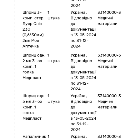
2024
Шприц 3-
1
Україна
,
33140000-3
комп. стер.
штука
Відповідно
Медичні
Луер Сліп
до
матеріали
23G
документації
(0,6*30мм)
з 13-05-2024
2мл Моя
по 31-12-
Аптечка
2024
Шприц одн.
1
Україна
,
33140000-3
2 мл 3- ох
штука
Відповідно
Медичні
комп. 1
до
матеріали
голка
документації
Медпласт
з 13-05-2024
по 31-12-
2024
Шприц одн.
1
Україна
,
33140000-3
5 мл 3- ох
штука
Відповідно
Медичні
комп. 1
до
матеріали
голка
документації
Медпласт
з 13-05-2024
по 31-12-
2024
Напальчник
1
Україна
,
33140000-3