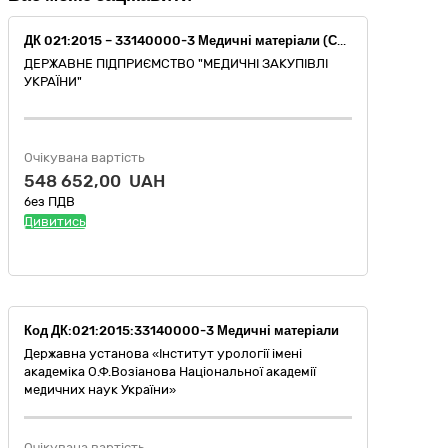
ДК 021:2015 – 33140000-3 Медичні матеріали (Серветки з нетканого матеріалу, стерильні, 10 х 10 см, (2 штуки))
ДЕРЖАВНЕ ПІДПРИЄМСТВО "МЕДИЧНІ ЗАКУПІВЛІ
УКРАЇНИ"
Очікувана вартість
548 652,00 UAH
без ПДВ
Дивитись
Код ДК:021:2015:33140000-3 Медичні матеріали
Державна установа «Інститут урології імені
академіка О.Ф.Возіанова Національної академії
медичних наук України»
Очікувана вартість