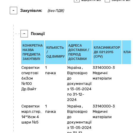
-
Закупівля:
(без ПДВ)
-
Позиції
КОНКРЕТНА
АДРЕСА
КІЛЬКІСТЬ
КЛАСИФІКАТОР
НАЗВА
ДОСТАВКИ /
/
ДК 021:2015
КЛАС
ПРЕДМЕТА
ПЕРІОД
ОД.ВИМІРУ
(CPV)
ЗАКУПІВЛІ
ДОСТАВКИ
Серветки
1
Україна
,
33140000-3
спиртові
пачка
Відповідно
Медичні
6х3см
до
матеріали
№100
документації
Др.Вайт
з 13-05-2024
по 31-12-
2024
Серветки
1
Україна
,
33140000-3
марл.стер.
пачка
Відповідно
Медичні
14*16см 4
до
матеріали
шари №5
документації
з 13-05-2024
по 31-12-