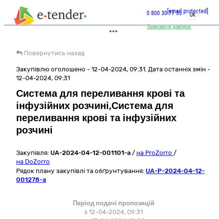
[email protected]
0 800 30 77 55
UK
Замовити дзвінок
Повернутись назад
Закупівлю оголошено - 12-04-2024, 09:31. Дата останніх змін -
12-04-2024, 09:31
Система для переливання крові та
інфузійних розчині,Система для
переливання крові та інфузійних
розчині
Закупівля:
UA-2024-04-12-001101-a
/
на ProZorro
/
на DoZorro
Рядок плану закупівлі та обґрунтування:
UA-P-2024-04-12-
001278-a
Період подачі пропозицій
з 12-04-2024, 09:31