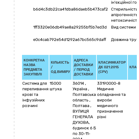
ін'єкційної го
b6d4c3db22ca41dba86daeb5b473caf2
Стерильність,
апірогенність,
нетоксичніст
1ff3320e06db49ae8a29255bf5b7ed3d
Вид системи
e0c4cab792e54d1292a67bc565c9daff
Довжина труб
КОНКРЕТНА
АДРЕСА
КІЛЬКІСТЬ
КЛАСИФІКАТОР
НАЗВА
ДОСТАВКИ
/
ДК 021:2015
КЛАС
ПРЕДМЕТА
/ ПЕРІОД
ОД.ВИМІРУ
(CPV)
ЗАКУПІВЛІ
ДОСТАВКИ
Система для
15000
36014
,
33190000-8
переливання
штука
Україна
,
Медичне
крові та
Полтавська
обладнання та
інфузійних
область
,
вироби
розчині
Полтава
,
медичного
ВУЛИЦЯ
призначення
ГЕНЕРАЛА
різні
ДУХОВА,
будинок 6 Б
по 30-11-