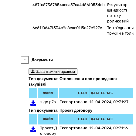
487fc87367854aeca57ca4d86f0534cb
Регулятор
швидкості
потоку
роликовий
6e6110647f334c9c8eae0115c27e927e
Тип з'єднання
трубки з голк
-
Документи
Завантажити архівом
Тип документа: Оголошення про проведення
закупівлі
ФАЙЛ
СТАН
ДАТА ТА ЧАС
sign.p7s
Експортовано:
12-04-2024, 09:31:27
Тип документа: Проект договору
ФАЙЛ
СТАН
ДАТА ТА ЧАС
Проект Д
Експортовано:
12-04-2024, 09:31:16
оговору