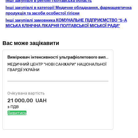
Інші закупівлі в регіоні Полтавська область
Інші закупівлі в категорії Медичне обладнання, фармацевтична
продукція та засоби особистої гігієни
Інші закупівлі замовника КОМУНАЛЬНЕ ПІДПРИЄМСТВО "5-А
МІСЬКА КЛІНІЧНА ЛІКАРНЯ ПОЛТАВСЬКОЇ МІСЬКОЇ РАДИ"
Вас може зацікавити
Вимірювач інтенсивності ультрафіолетового випромінювання згідно ДК 021:2015- 33190000-8 – Медичне обладнання та вироби медичного призначення різні (НК 024:2023 код 47700 - Ультрафіолетовий радіометр для бактерицидного світла)
МЕДИЧНИЙ ЦЕНТР "НОВІ САНЖАРИ" НАЦІОНАЛЬНОЇ
ГВАРДІЇ УКРАЇНИ
Очікувана вартість
21 000,00 UAH
з ПДВ
Дивитись