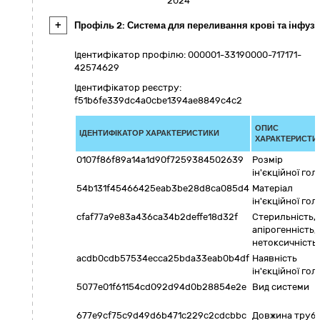
2024
+
Профіль 2: Система для переливання крові та інфузі
Ідентифікатор профілю: 000001-33190000-717171-
42574629
Ідентифікатор реєстру:
f51b6fe339dc4a0cbe1394ae8849c4c2
ОПИС
ІДЕНТИФІКАТОР ХАРАКТЕРИСТИКИ
ХАРАКТЕРИСТИ
0107f86f89a14a1d90f7259384502639
Розмір
ін'єкційної гол
54b131f45466425eab3be28d8ca085d4
Матеріал
ін'єкційної гол
cfaf77a9e83a436ca34b2deffe18d32f
Стерильність,
апірогенність,
нетоксичність
acdb0cdb57534ecca25bda33eab0b4df
Наявність
ін'єкційної гол
5077e01f61154cd092d94d0b28854e2e
Вид системи
677e9cf75c9d49d6b471c229c2cdcbbc
Довжина труб