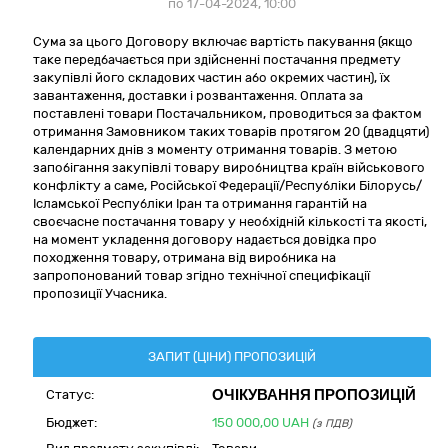
по 17-04-2024, 10:00
Сума за цього Договору включає вартість пакування (якщо
таке передбачається при здійсненні постачання предмету
закупівлі його складових частин або окремих частин), їх
завантаження, доставки і розвантаження. Оплата за
поставлені товари Постачальником, проводиться за фактом
отримання Замовником таких товарів протягом 20 (двадцяти)
календарних днів з моменту отримання товарів. З метою
запобігання закупівлі товару виробництва країн військового
конфлікту а саме, Російської Федерації/Республіки Білорусь/
Ісламської Республіки Іран та отримання гарантій на
своєчасне постачання товару у необхідній кількості та якості,
на момент укладення договору надається довідка про
походження товару, отримана від виробника на
запропонований товар згідно технічної специфікації
пропозиції Учасника.
ЗАПИТ (ЦІНИ) ПРОПОЗИЦІЙ
ОЧІКУВАННЯ ПРОПОЗИЦІЙ
Статус:
Бюджет:
150 000,00
UAH
(з ПДВ)