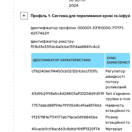
по 30-11-
2024
+
Профіль 1: Система для переливання крові та інфузі
Ідентифікатор профілю: 000001-33190000-717171-
42574629
Ідентифікатор реєстру:
f51b6fe339dc4a0cbe1394ae8849c4c2
ОПИС
ІДЕНТИФІКАТОР ХАРАКТЕРИСТИКИ
ХАРАКТЕРИСТ
cf1d240e6114450cb0212b1c6ccf33fc
Регулятор
швидкості
потоку
роликовий
43d9b2998a5c4d28803af00258d9d519
Тип з'єднання
трубки з гол
7757dabd88f94e7990568c4fea85f466
Наявність
ін'єкційної го
9f251181e7174177ab71aca0d98845be
Розмір
ін'єкційної го
45cacb9c98ac463c8dbb198ff1320f74
Матеріал