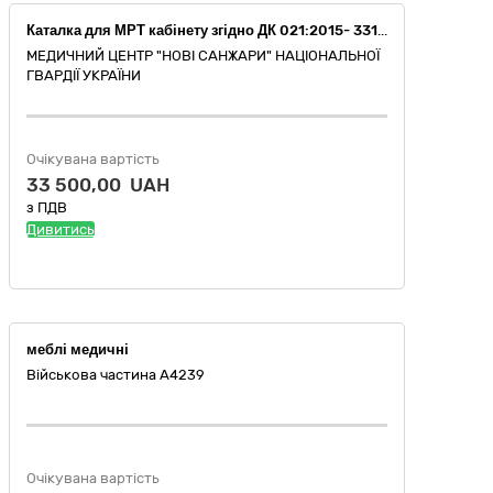
Каталка для МРТ кабінету згідно ДК 021:2015- 33190000-8 – Медичне обладнання та вироби медичного призначення різні (НК 024:2023 код 31163 - Каталка лежача адаптаційна)
МЕДИЧНИЙ ЦЕНТР "НОВІ САНЖАРИ" НАЦІОНАЛЬНОЇ
ГВАРДІЇ УКРАЇНИ
Очікувана вартість
33 500,00 UAH
з ПДВ
Дивитись
меблі медичні
Військова частина А4239
Очікувана вартість