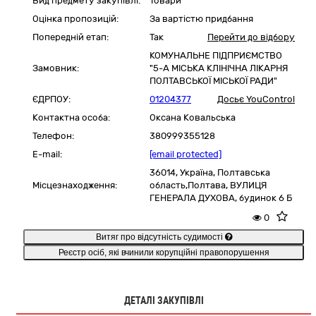
Вид предмету закупівлі:
Товари
Оцінка пропозицій:
За вартістю придбання
Попередній етап:
Так
Перейти до відбору
КОМУНАЛЬНЕ ПІДПРИЄМСТВО
Замовник:
"5-А МІСЬКА КЛІНІЧНА ЛІКАРНЯ
ПОЛТАВСЬКОЇ МІСЬКОЇ РАДИ"
ЄДРПОУ:
01204377
Досьє YouControl
Контактна особа:
Оксана Ковальська
Телефон:
380999355128
E-mail:
[email protected]
36014,
Україна
,
Полтавська
Місцезнаходження:
область,
Полтава,
ВУЛИЦЯ
ГЕНЕРАЛА ДУХОВА, будинок 6 Б
0
Витяг про відсутність судимості
Реєстр осіб, які вчинили корупційні правопорушення
ДЕТАЛІ ЗАКУПІВЛІ