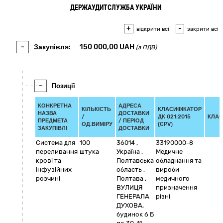
ДЕРЖАУДИТСЛУЖБА УКРАЇНИ
+
-
відкрити всі
закрити всі
-
Закупівля:
150 000,00
UAH
(з ПДВ)
-
Позиції
КОНКРЕТНА
АДРЕСА
КІЛЬКІСТЬ
КЛАСИФІКАТОР
НАЗВА
ДОСТАВКИ
/
ДК 021:2015
КЛАС
ПРЕДМЕТА
/ ПЕРІОД
ОД.ВИМІРУ
(CPV)
ЗАКУПІВЛІ
ДОСТАВКИ
Система для
100
36014
,
33190000-8
переливання
штука
Україна
,
Медичне
крові та
Полтавська
обладнання та
інфузійних
область
,
вироби
розчині
Полтава
,
медичного
ВУЛИЦЯ
призначення
ГЕНЕРАЛА
різні
ДУХОВА,
будинок 6 Б