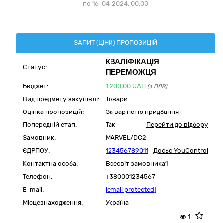
по 16-04-2024, 00:00
ЗАПИТ (ЦІНИ) ПРОПОЗИЦІЙ
КВАЛІФІКАЦІЯ
Статус:
ПЕРЕМОЖЦЯ
Бюджет:
1 200,00
UAH
(з ПДВ)
Вид предмету закупівлі:
Товари
Оцінка пропозицій:
За вартістю придбання
Попередній етап:
Так
Перейти до відбору
Замовник:
MARVEL/DC2
ЄДРПОУ:
123456789011
Досьє YouControl
Контактна особа:
Всесвіт замовника1
Телефон:
+380001234567
E-mail:
[email protected]
Місцезнаходження:
Україна
1