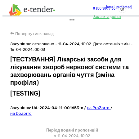
[email protected]
0 800 30 77 55
UK
Замовити дзвінок
Повернутись назад
Закупівлю оголошено - 11-04-2024, 10:02. Дата останніх змін -
16-04-2024, 00:03
[ТЕСТУВАННЯ] Лікарські засоби для
лікування хвороб нервової системи та
захворювань органів чуття (зміна
профіля)
[TESTING]
Закупівля:
UA-2024-04-11-001653-a
/
на ProZorro
/
на DoZorro
Період подачі пропозицій
з 11-04-2024, 10:02