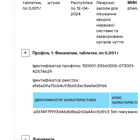
таблетки,
штуки
Республіка
Лікарські
МНН
по 0,001 г
по 12-04-
засоби для
phena
2024
лікування
хвороб
нервової
системи та
захворювань
органів чуття
+
Профіль 1: Феназепам, таблетки, по 0,001 г
Ідентифікатор профілю: 100001-33660000-073001-
42574629
Ідентифікатор реєстру:
efe5e09a75cb4c93b653ec3ee0e05fd6
ОПИС
ІДЕНТИФІКАТОР ХАРАКТЕРИСТИКИ
ХАРАКТЕРИСТИ
a361497f993d46db8ba260a44cc5d9c3
Тип пакування
-
Документи