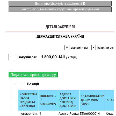
Витяг про відсутність судимості
Реєстр осіб, які вчинили корупційні правопорушення
ДЕТАЛІ ЗАКУПІВЛІ
ДЕРЖАУДИТСЛУЖБА УКРАЇНИ
+
-
відкрити всі
закрити всі
-
Закупівля:
1 200,00
UAH
(з ПДВ)
Подивитись проект договору
-
Позиції
КОНКРЕТНА
АДРЕСА
КІЛЬКІСТЬ
КЛАСИФІКАТОР
НАЗВА
ДОСТАВКИ
/
ДК 021:2015
КЛАС
ПРЕДМЕТА
/ ПЕРІОД
ОД.ВИМІРУ
(CPV)
ЗАКУПІВЛІ
ДОСТАВКИ
Феназепам,
1
Австрійська
33660000-4
Класи