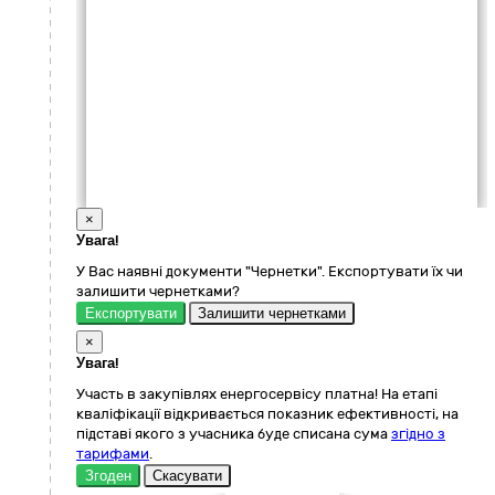
×
Увага!
У Вас наявні документи "Чернетки". Експортувати їх чи
залишити чернетками?
Експортувати
Залишити чернетками
×
Увага!
Участь в закупівлях енергосервісу платна! На етапі
кваліфікації відкривається показник ефективності, на
підставі якого з учасника буде списана сума
згідно з
тарифами
.
Згоден
Скасувати