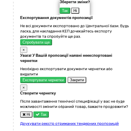
Зберегти зміни?
Так
Ні
Експортування документів пропозиції
Не всі документи експортовано до Центральної бази. Будь
ласка, для накладання КЕП дочекайтесь експорту
документів та спробуйте ще раз.
Спробувати ще
×
Увага! У Вашій пропозиції наявні неекспортовані
чернетки
Необхідно експортувати документи чернетки або
видалити
Експортувати чернетки
Закрити
×
Створити чернетку
Після завантаження технічної специфікації у вас не буде
можливості змінити обраний товар, бажаєте продовжити?
Ні
Так
Друкувати реєстр отриманих тендерних пропозицій