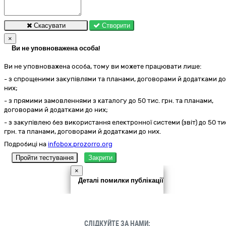
Скасувати
Створити
×
Ви не уповноважена особа!
Ви не уповноважена особа, тому ви можете працювати лише:
- з спрощеними закупівлями та планами, договорами й додатками до
них;
- з прямими замовленнями з каталогу до 50 тис. грн. та планами,
договорами й додатками до них;
- з закупівлею без використання електронної системи (звіт) до 50 ти
грн. та планами, договорами й додатками до них.
Подробиці на
infobox.prozorro.org
Пройти тестування
Закрити
×
Деталі помилки публікації
СЛІДКУЙТЕ ЗА НАМИ: