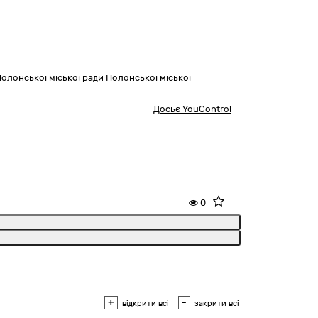
лонської міської ради Полонської міської
Досьє YouControl
0
+
-
відкрити всі
закрити всі