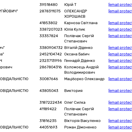
39518480
Юрій Т
[email protec
ГІЙОВИЧ"
2878311075
ОЛЕКСАНДР
[email protec
ХОРОШАЄВ
41853802
Карноза Світлана
[email protec
3387207023
Юлія Кулик
[email protec
33357824
Полівчак Сергій
[email protec
Степанович
ич"
3380904732
Віталій Діденко
[email protec
а"
2452104742
Оксана Бабич
[email protec
Ч
2323713996
Геннадій Діденко
[email protec
ирович
2867804316
Коломоєць Андрій
[email protec
Володимирович
ПОВІДАЛЬНІСТЮ
30087646
Маціборко Олександр
[email protec
ПОВІДАЛЬНІСТЮ
43805043
Виктория
[email protec
3187222434
Олег Силка
[email protec
41189422
Полівчак Сергій
[email protec
Степанович
31816235
Вікторія Вакуленко
[email protec
ПОВІДАЛЬНІСТЮ
44051693
Роман Дімоненко
[email protec