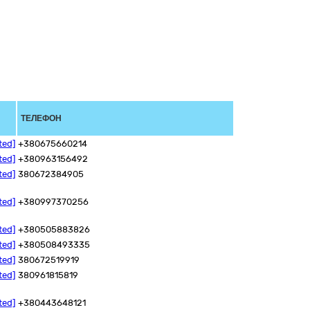
ТЕЛЕФОН
ted]
+380675660214
ted]
+380963156492
ted]
380672384905
ted]
+380997370256
ted]
+380505883826
ted]
+380508493335
ted]
380672519919
ted]
380961815819
ted]
+380443648121