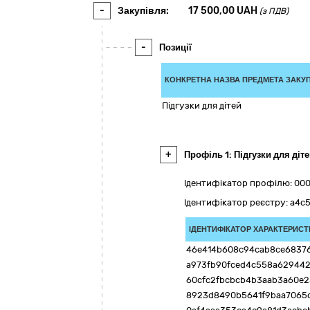
-
Закупівля:
17 500,00
UAH
(з ПДВ)
-
Позиції
КОНКРЕТНА НАЗВА ПРЕДМЕТА ЗАКУП
Підгузки для дітей
+
Профіль 1: Підгузки для діт
Ідентифікатор профілю: 0
Ідентифікатор реєстру: a4c
ІДЕНТИФІКАТОР ХАРАКТЕРИСТ
46e414b608c94cab8ce6837
a973fb90fced4c558a62944
60cfc2fbcbcb4b3aab3a60e2
8923d8490b5641f9baa7065