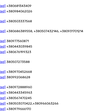
ted]
+380681343409
ted]
+380984062026
ted]
+380503337568
ted]
+380686389558, +380507432146, +380931701214
ted]
380977560871
ted]
+380443039845
ted]
+380676199323
ted]
380507273588
ted]
+380970452668
ted]
380992068628
ted]
+380972888960
ted]
+380443345963
ted]
+380567470245
ted]
+380503070422,+380966063266
ted]
+380979666170