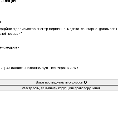
ПОЗИЦІЙ
я
ційне підприємство "Центр первинної медико-санітарної допомоги По
ьної громади"
лександрович
ицька область,
Полонне,
вул. Лесі Українки, 177
Витяг про відсутність судимості
Реєстр осіб, які вчинили корупційні правопорушення