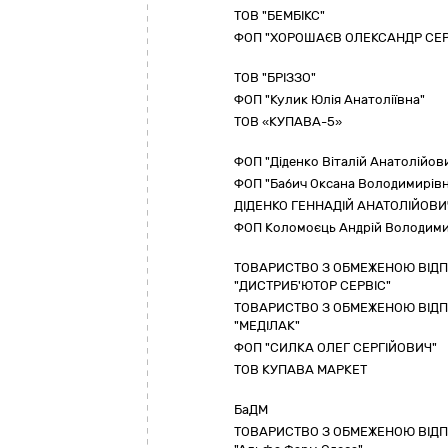
ТОВ "БЕМБІКС"
ФОП "ХОРОШАЄВ ОЛЕКСАНДР СЕР
ТОВ "БРІЗЗО"
ФОП "Кулик Юлія Анатоліївна"
ТОВ «КУПАВА-5»
ФОП "Діденко Віталій Анатолійов
ФОП "Бабич Оксана Володимирівн
ДІДЕНКО ГЕННАДІЙ АНАТОЛІЙОВИ
ФОП Коломоєць Андрій Володим
ТОВАРИСТВО З ОБМЕЖЕНОЮ ВІД
"ДИСТРИБ'ЮТОР СЕРВІС"
ТОВАРИСТВО З ОБМЕЖЕНОЮ ВІД
"МЕДІЛАК"
ФОП "СИЛКА ОЛЕГ СЕРГІЙОВИЧ"
ТОВ КУПАВА МАРКЕТ
БаДМ
ТОВАРИСТВО З ОБМЕЖЕНОЮ ВІД