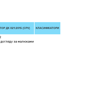
ОР ДК 021:2015 (CPV)
КЛАСИФІКАТОРИ
2
 догляду за малюками