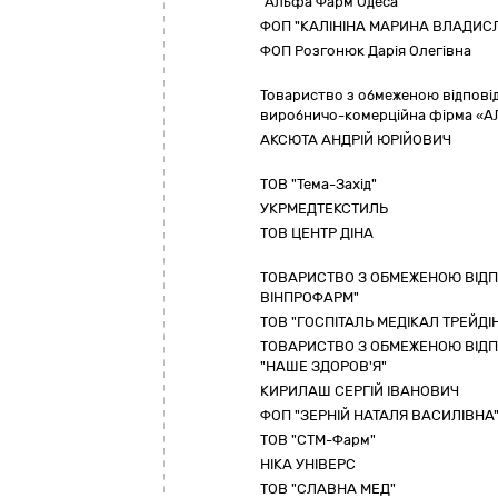
"Альфа Фарм Одеса"
ФОП "КАЛІНІНА МАРИНА ВЛАДИС
ФОП Розгонюк Дарія Олегівна
Товариство з обмеженою відповід
виробничо-комерційна фірма «А
АКСЮТА АНДРІЙ ЮРІЙОВИЧ
ТОВ "Тема-Захід"
УКРМЕДТЕКСТИЛЬ
ТОВ ЦЕНТР ДІНА
ТОВАРИСТВО З ОБМЕЖЕНОЮ ВІДП
ВІНПРОФАРМ"
ТОВ "ГОСПІТАЛЬ МЕДІКАЛ ТРЕЙДІ
ТОВАРИСТВО З ОБМЕЖЕНОЮ ВІД
"НАШЕ ЗДОРОВ'Я"
КИРИЛАШ СЕРГІЙ ІВАНОВИЧ
ФОП "ЗЕРНІЙ НАТАЛЯ ВАСИЛІВНА
ТОВ "СТМ-Фарм"
НІКА УНІВЕРС
ТОВ "СЛАВНА МЕД"