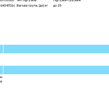
b67c65b0
Тип підгузків
Підгузки-трусики
9d454f02c
Вагова група, (до) кг
до 25
ін
тв