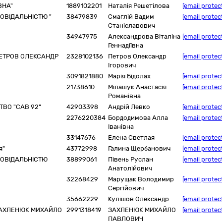
ВНА"
1889102201
Наталія Решетілова
[email protec
ОВІДАЛЬНІСТЮ "
38479839
Смаглій Вадим
[email protec
Станіславович
34947975
Александрова Віталіна
[email protec
Геннадіївна
ЕТРОВ ОЛЕКСАНДР
2328102136
Петров Олександр
[email protec
Ігорович
3091821880
Марія Бідолах
[email protec
21738610
Мілашук Анастасія
[email protec
Романівна
ВО "САВ 92"
42903398
Андрій Левко
[email protec
2276220384
Бордодимова Алла
[email protec
Іванівна
33147676
Елена Светлая
[email protec
я"
43772998
Галина Щербанович
[email protec
ПОВІДАЛЬНІСТЮ
38899061
Півень Руслан
[email protec
Анатолійович
32268429
Марущак Володимир
[email protec
Сергійович
35662229
Кулішов Олександр
[email protec
ЗАХЛЕНЮК МИХАЙЛО
2991318419
ЗАХЛЕНЮК МИХАЙЛО
[email protec
ПАВЛОВИЧ