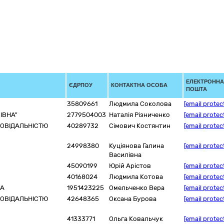
ЕЛЕКТРОННА
ЄДРПОУ
КОНТАКТНА ОСОБА
ПОШТА
35809661
Людмила Соколова
[email protec
ІВНА"
2779504003
Наталія Різниченко
[email protec
ПОВІДАЛЬНІСТЮ
40289732
Сімович Костянтин
[email protec
24998380
Куціянова Галина
[email protec
Василівна
45090199
Юрій Арістов
[email protec
40168024
Людмила Котова
[email protec
НА
1951423225
Омельченко Вера
[email protec
ПОВІДАЛЬНІСТЮ
42648365
Оксана Бурова
[email protec
41333771
Ольга Ковальчук
[email protec