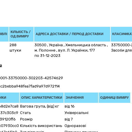
КІЛЬКІСТЬ /
ІВЛІ
АДРЕСА ДОСТАВКИ / ПЕРІОД ДОСТАВКИ
КЛАСИФІКАТ
ОД.ВИМІРУ
288
30500
,
Україна
,
Хмельницька область
,
33750000-
штуки
м. Полонне
,
вул. Л. Українки, 177
Засоби для
по 31-12-2023
ей
00001-33750000-302203-42574629
5c2bebba948fea7fad9a97d972114
ИКИ
ОПИС ХАРАКТЕРИСТИКИ
ЗНАЧЕННЯ
ОДИНИЦІ ВИМІРУ
68d2e7ca8
Вагова група, (від) кг
від 16
237c303c9
Стать
Універсальні
39120ff6
Розмір
від 7
c07930cc0
Кількість використань
Одноразові