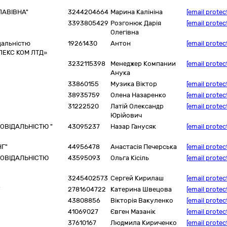
ЛАВІВНА"
3244204664
Марина Калініна
[email protec
3393805429
Розгонюк Дарія
[email protec
Олегівна
­альністю
19261430
Антон
[email protec
ЛЕКС КОМ ЛТД»
3232115398
Менеджер Компании
[email protec
Анука
33860155
Музика Віктор
[email protec
38935759
Олена Назаренко
[email protec
31222520
Латій Олександр
[email protec
Юрійович
ОВІДАЛЬНІСТЮ "
43095237
Назар Ганусяк
[email protec
НГ"
44956478
Анастасія Печерська
[email protec
ПОВІДАЛЬНІСТЮ
43595093
Ольга Кісіль
[email protec
3245402573
Сергей Кирилаш
[email protec
"
2781604722
Катерина Швецова
[email protec
43808856
Вікторія Вакуленко
[email protec
41069027
Євген Мазанік
[email protec
37610167
Людмила Кириченко
[email protec