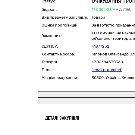
ОЧІКУВАННЯ ПРО
Статус:
Бюджет:
17 500,00
UAH
(з ПДВ)
Вид предмету закупівлі:
Товари
Оцінка пропозицій:
За вартістю придбанн
КП Комунальне некомер
Замовник:
об'єднаної територіал
ЄДРПОУ:
41877252
Контактна особа:
Гапонов Олександр О
Телефон:
+380384330360
E-mail:
[email protected]
Місцезнаходження:
30500,
Україна
,
Хмельн
ДЕТАЛІ ЗАКУПІВЛІ