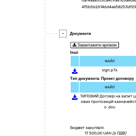
0af4aaa353ca4c9a81d3aebe
4f5b5626146d4ae58253df2
-
Документи
Завантажити архівом
Інші
ФАЙЛ
sign.p7s
Тип документа: Проект договору
ФАЙЛ
ТИПОВИЙ Договір на запит ц
ових пропозицій казначейс
о .doc
Бюджет закупівлі:
17 500,00
UAH
(з ПДВ)