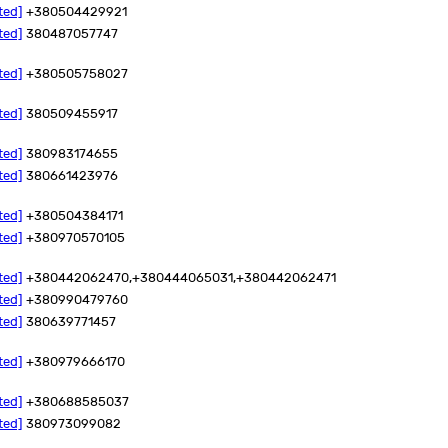
ted]
+380504429921
ted]
380487057747
ted]
+380505758027
ted]
380509455917
ted]
380983174655
ted]
380661423976
ted]
+380504384171
ted]
+380970570105
ted]
+380442062470,+380444065031,+380442062471
ted]
+380990479760
ted]
380639771457
ted]
+380979666170
ted]
+380688585037
ted]
380973099082