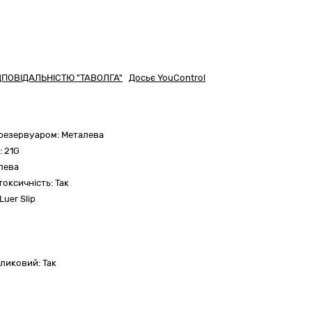
ПОВІДАЛЬНІСТЮ "ТАВОЛГА"
Досьє YouControl
 резервуаром:
Металева
:
21G
лева
токсичність:
Так
Luer Slip
оликовий:
Так