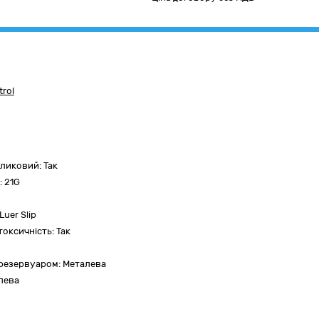
rol
оликовий:
Так
:
21G
Luer Slip
токсичність:
Так
 резервуаром:
Металева
лева