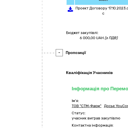
Проект Договору 17.10.2023.
c
Бюджет закупівлі:
6 000,00
UAH
(з ПДВ)
-
Пропозиції
Кваліфікація Учасників
Інформація про Перем
Ім'я:
ТОВ "СТМ-Фарм"
Досьє YouCon
Статус:
учасник виграв закупівлю
Контактна інформація: