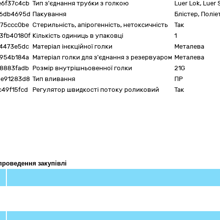
e6f37c4cb
Тип з'єднання трубки з голкою
Luer Lok, Luer S
d6db4695d
Пакування
Блістер, Полі
75ccc0be
Стерильність, апірогенність, нетоксичність
Так
3fb40180f
Кількість одиниць в упаковці
1
4473e5dc
Матеріал інєкційної голки
Металева
954b184a
Матеріал голки для з'єднання з резервуаром
Металева
8883fadb
Розмір внутрішньовенної голки
21G
be91283d8
Тип вливання
ПР
49f15fcd
Регулятор швидкості потоку роликовий
Так
проведення закупівлі