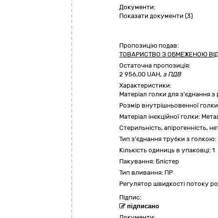
Документи:
Показати документи (3)
Пропозицію подав:
ТОВАРИСТВО З ОБМЕЖЕНОЮ ВІД
Остаточна пропозиція:
2 956,00
UAH,
з ПДВ
Характеристики:
Матеріал голки для з'єднання з
Розмір внутрішньовенної голки
Матеріал інєкційної голки:
Мета
Стерильність, апірогенність, не
Тип з'єднання трубки з голкою:
Кількість одиниць в упаковці:
1
Пакування:
Блістер
Тип вливання:
ПР
Регулятор швидкості потоку р
Підпис:
підписано
Документи: