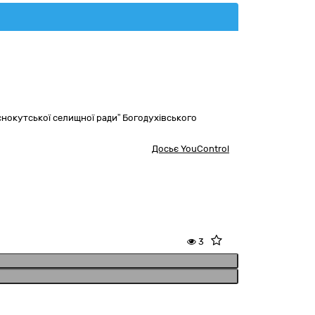
нокутської селищної ради” Богодухівського
Досьє YouControl
3