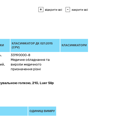
+
-
відкрити всі
закрити всі
КЛАСИФІКАТОР ДК 021:2015
ВКИ
КЛАСИФІКАТОРИ
(CPV)
ь
,
33190000-8
Медичне обладнання та
ий,
вироби медичного
призначення різні
увальною голкою, 21G, Luer Slip
ОДИНИЦІ ВИМІРУ