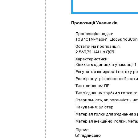
Пропозиції Учасників
Пропозицію подав:
ТОВ "СТМ-Фарм"
Досьє YouCont
Остаточна пропозиція:
2 563,72
UAH,
з ПДВ
Характеристики:
Кількість одиниць в упаковці:
1
Регулятор швидкості потоку р
Розмір внутрішньовенної голки
Тип вливання:
ПР
Тип з'єднання трубки з голкою:
Стерильність, апірогенність, не
Пакування:
Блістер
Матеріал голки для з'єднання з
Матеріал інєкційної голки:
Мета
Підпис:
підписано