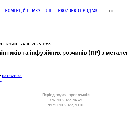
КОМЕРЦІЙНІ ЗАКУПІВЛІ
PROZORRO.ПРОДАЖІ
нніх змін - 24-10-2023, 11:55
нників та інфузійних розчинів (ПР) з метал
/
на DoZorro
a
Період подачі пропозицій
з 17-10-2023, 14:49
по 20-10-2023, 10:00