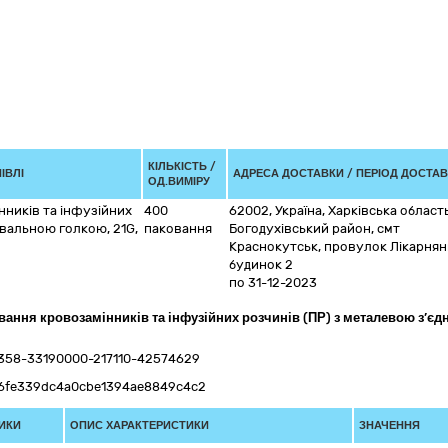
КІЛЬКІСТЬ /
ІВЛІ
АДРЕСА ДОСТАВКИ / ПЕРІОД ДОСТА
ОД.ВИМІРУ
нників та інфузійних
400
62002
,
Україна
,
Харківська област
увальною голкою, 21G,
паковання
Богодухівський район, смт
Краснокутськ
,
провулок Лікарнян
будинок 2
по 31-12-2023
вання кровозамінників та інфузійних розчинів (ПР) з металевою з’єдн
9358-33190000-217110-42574629
1b6fe339dc4a0cbe1394ae8849c4c2
ИКИ
ОПИС ХАРАКТЕРИСТИКИ
ЗНАЧЕННЯ