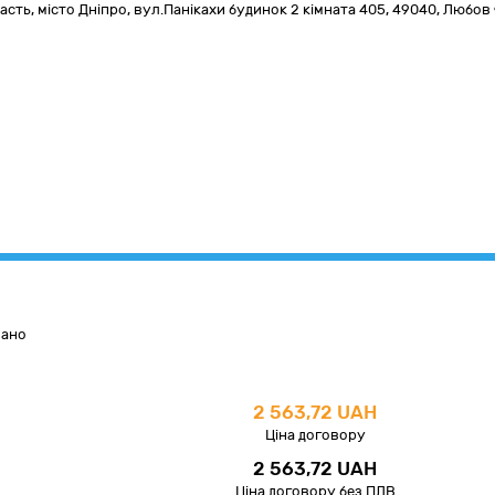
асть
,
місто Дніпро,
вул.Панікахи будинок 2 кімната 405
,
49040
,
Любов 
вано
2 563,72 UAH
Ціна договору
2 563,72 UAH
Ціна договору без ПДВ