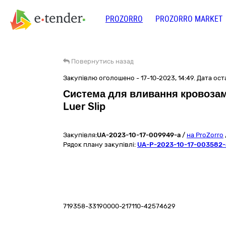
PROZORRO
PROZORRO MARKET
Повернутись назад
Закупівлю оголошено - 17-10-2023, 14:49. Дата оста
Система для вливання кровозамі
Luer Slip
Закупівля:
UA-2023-10-17-009949-a
/
на ProZorro
Рядок плану закупівлі:
UA-P-2023-10-17-003582-
719358-33190000-217110-42574629