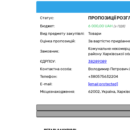
ПРОПОЗИЦІЇ РОЗГ
Статус:
Бюджет:
6 000,00
UAH
(з ПДВ)
Вид предмету закупівлі:
Товари
Оцінка пропозицій:
За вартістю придбанн
Комунальне некомерці
Замовник:
району Харківської об
ЄДРПОУ:
38289089
Контактна особа:
Володимир Петрович 
Телефон:
+380575632204
E-mail:
[email protected]
Місцезнаходження:
62002,
Україна
,
Харків