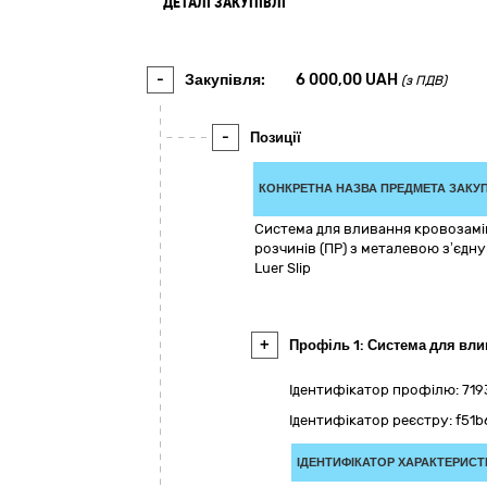
ДЕТАЛІ ЗАКУПІВЛІ
-
Закупівля:
6 000,00
UAH
(з ПДВ)
-
Позиції
КОНКРЕТНА НАЗВА ПРЕДМЕТА ЗАКУП
Система для вливання кровозамі
розчинів (ПР) з металевою з’єдн
Luer Slip
+
Профіль 1: Система для вли
Ідентифікатор профілю: 71
Ідентифікатор реєстру: f5
ІДЕНТИФІКАТОР ХАРАКТЕРИСТ