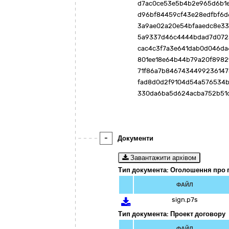
d7ac0ce53e5b4b2e965d6b1
d96bf84459cf43e28edfbf6
3a9ae02a20e54bfaaedc8e33
5a9337d46c4444bdad7d072
cac4c3f7a3e641dab0d046da
801ee18e64b44b79a20f8982
71f86a7b8467434499236147
fad8d0d2f9104d54a576534
330da6ba5d624acba752b51c
-
Документи
Завантажити архівом
Тип документа: Оголошення про 
ФАЙЛ
sign.p7s
Тип документа: Проект договору
ФАЙЛ