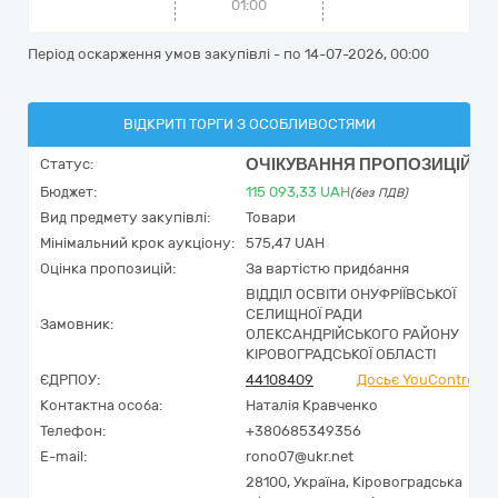
01:00
Період оскарження умов закупівлі - по
14-07-2026, 00:00
ВІДКРИТІ ТОРГИ З ОСОБЛИВОСТЯМИ
ОЧІКУВАННЯ ПРОПОЗИЦІЙ
Статус:
Бюджет:
115 093,33
UAH
(без ПДВ)
Вид предмету закупівлі:
Товари
Мінімальний крок аукціону:
575,47 UAH
Оцінка пропозицій:
За вартістю придбання
ВІДДІЛ ОСВІТИ ОНУФРІЇВСЬКОЇ
СЕЛИЩНОЇ РАДИ
Замовник:
ОЛЕКСАНДРІЙСЬКОГО РАЙОНУ
КІРОВОГРАДСЬКОЇ ОБЛАСТІ
ЄДРПОУ:
44108409
Досьє YouControl
Контактна особа:
Наталія Кравченко
Телефон:
+380685349356
E-mail:
rono07@ukr.net
28100,
Україна
,
Кіровоградська