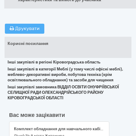
Друкувати
Корисні посилання
Інші закупівлі в регіоні Кіровоградська область
Інші закупівлі в категорії Меблі (у тому числі офісні меблі),
меблево-декоративні вироби, побутова техніка (крім
освітлювального обладнання) та засоби для чищення
Інші закупівлі замовника ВІДДІЛ ОСВІТИ ОНУФРІЇВСЬКОЇ
СЕЛИЩНОЇ РАДИ ОЛЕКСАНДРІЙСЬКОГО РАЙОНУ
КІРОВОГРАДСЬКОЇ ОБЛАСТІ
Вас може зацікавити
Комплект обладнання для навчального кабінету фізики (ДК 021:2015:39160000-1 Шкільні меблі)
Ліцей № 8 міста Житомира