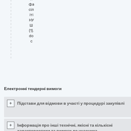
фа
сіл
іті
НУ
Ш
(1).
do
c
Електронні тендерні вимоги
+
Підстави для відмови в участі у процедурі закупівлі
+
Інформація про інші технічні, якісні та кількісні
характеристики та вимоги до учасника