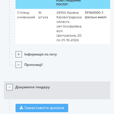
РОБІТ/НАДАННЯ
ПОСЛУГ:
Стілець
16
28100
Україна
39160000-1
учнівський
штука
Кіровоградська
Шкільні меблі
область
смт.Онуфріївка
вул.
Центральна, 20
по 01-10-2026
+
Інформація по лоту
-
Пропозиції
-
Документи тендеру
Завантажити архівом