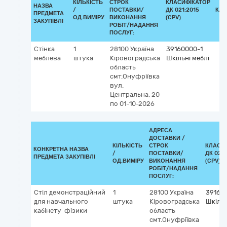
КІЛЬКІСТЬ
СТРОК
КЛАСИФІКАТОР
НАЗВА
/
ПОСТАВКИ/
ДК 021:2015
КЛА
ПРЕДМЕТА
ОД.ВИМІРУ
ВИКОНАННЯ
(CPV)
ЗАКУПІВЛІ
РОБІТ/НАДАННЯ
ПОСЛУГ:
Стінка
1
28100
Україна
39160000-1
меблева
штука
Кіровоградська
Шкільні меблі
область
смт.Онуфріївка
вул.
Центральна, 20
по 01-10-2026
АДРЕСА
ДОСТАВКИ /
КІЛЬКІСТЬ
СТРОК
КЛАСИ
КОНКРЕТНА НАЗВА
/
ПОСТАВКИ/
ДК 021:
ПРЕДМЕТА ЗАКУПІВЛІ
ОД.ВИМІРУ
ВИКОНАННЯ
(CPV)
РОБІТ/НАДАННЯ
ПОСЛУГ:
Стіл демонстраційний
1
28100
Україна
39160
для навчального
штука
Кіровоградська
Шкільн
кабінету фізики
область
смт.Онуфріївка