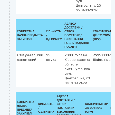
вул.
Центральна, 20
по 01-10-2026
АДРЕСА
ДОСТАВКИ /
КОНКРЕТНА
КІЛЬКІСТЬ
СТРОК
КЛАСИФІКАТО
НАЗВА ПРЕДМЕТА
/
ПОСТАВКИ/
ДК 021:2015
ЗАКУПІВЛІ
ОД.ВИМІРУ
ВИКОНАННЯ
(CPV)
РОБІТ/НАДАННЯ
ПОСЛУГ:
Стіл учнівський
16
28100
Україна
39160000-1
одномісний
штука
Кіровоградська
Шкільні меблі
область
смт.Онуфріївка
вул.
Центральна, 20
по 01-10-2026
АДРЕСА
ДОСТАВКИ /
КОНКРЕТНА
КІЛЬКІСТЬ
СТРОК
КЛАСИФІКАТОР
НАЗВА
/
ПОСТАВКИ/
ДК 021:2015
КЛ
ПРЕДМЕТА
ОД.ВИМІРУ
ВИКОНАННЯ
(CPV)
ЗАКУПІВЛІ