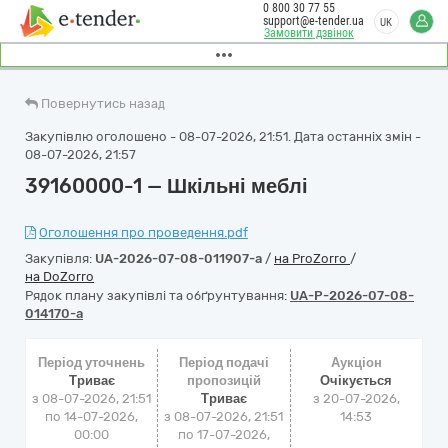
0 800 30 77 55
support@e-tender.ua
UK
Замовити дзвінок
Повернутись назад
Закупівлю оголошено - 08-07-2026, 21:51. Дата останніх змін -
08-07-2026, 21:57
39160000-1 — Шкільні меблі
Оголошення про проведення.pdf
Закупівля:
UA-2026-07-08-011907-a
/
на ProZorro
/
на DoZorro
Рядок плану закупівлі та обґрунтування:
UA-P-2026-07-08-
014170-a
Період уточнень
Період подачі
Аукціон
Триває
пропозицій
Очікується
з 08-07-2026, 21:51
Триває
з
20-07-2026,
по 14-07-2026,
з 08-07-2026, 21:51
14:53
00:00
по 17-07-2026,