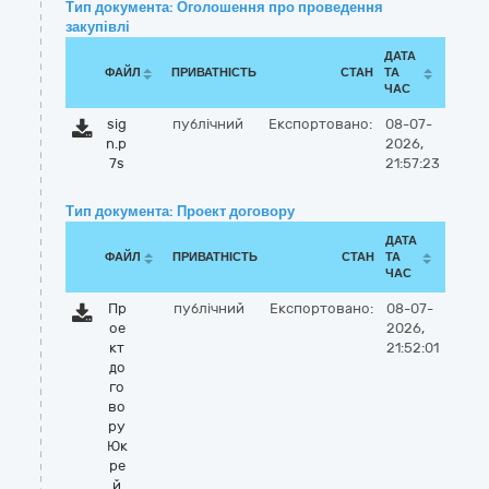
Тип документа: Оголошення про проведення
закупівлі
ДАТА
ФАЙЛ
ПРИВАТНІСТЬ
СТАН
ТА
ЧАС
sig
публічний
Експортовано:
08-07-
n.p
2026,
7s
21:57:23
Тип документа: Проект договору
ДАТА
ФАЙЛ
ПРИВАТНІСТЬ
СТАН
ТА
ЧАС
Пр
публічний
Експортовано:
08-07-
ое
2026,
кт
21:52:01
до
го
во
ру
Юк
ре
й