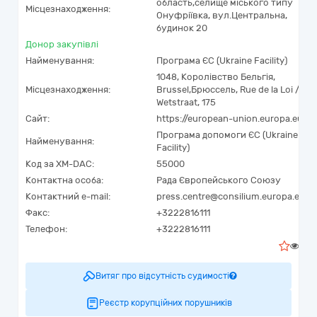
область,
селище міського типу
Місцезнаходження:
Онуфріївка,
вул.Центральна,
будинок 20
Донор закупівлі
Найменування:
Програма ЄС (Ukraine Facility)
1048
,
Королівство Бельгія
,
Місцезнаходження:
Brussel
,
Брюссель
,
Rue de la Loi /
Wetstraat, 175
Сайт:
https://european-union.europa.eu
Програма допомоги ЄС (Ukraine
Найменування:
Facility)
Код за
XM-DAC
:
55000
Контактна особа:
Рада Європейського Союзу
Контактний e-mail:
press.centre@consilium.europa.eu
Факс:
+3222816111
Телефон:
+3222816111
0
Витяг про відсутність судимості
Реєстр корупційних порушників