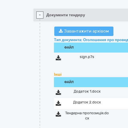
-
Документи тендеру
Завантажити архівом
Тип документа: Оголошення про провед
ФАЙЛ
sign.p7s
Інші
ФАЙЛ
Додаток 1.docx
Додаток 2.docx
Тендерна пропозиція.do
cx