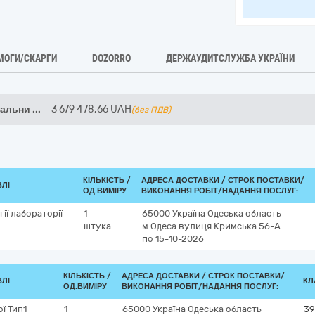
МОГИ/СКАРГИ
DOZORRO
ДЕРЖАУДИТСЛУЖБА УКРАЇНИ
чальни
...
3 679 478,66
UAH
(без ПДВ)
КІЛЬКІСТЬ /
АДРЕСА ДОСТАВКИ /
СТРОК ПОСТАВКИ/
ВЛІ
ОД.ВИМІРУ
ВИКОНАННЯ РОБІТ/НАДАННЯ ПОСЛУГ:
ії лабораторії
1
65000
Україна
Одеська область
штука
м.Одеса
вулиця Кримська 56-А
по 15-10-2026
КІЛЬКІСТЬ /
АДРЕСА ДОСТАВКИ /
СТРОК ПОСТАВКИ/
ВЛІ
КЛ
ОД.ВИМІРУ
ВИКОНАННЯ РОБІТ/НАДАННЯ ПОСЛУГ:
ї Тип1
1
65000
Україна
Одеська область
39