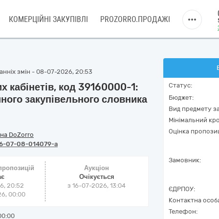
КОМЕРЦІЙНІ ЗАКУПІВЛІ
PROZORRO.ПРОДАЖІ
нніх змін - 08-07-2026, 20:53
 кабінетів, код 39160000-1:
Статус:
иного закупівельного словника
Бюджет:
Вид предмету за
Мінімальний кро
Оцінка пропозиц
на DoZorro
6-07-08-014079-a
Замовник:
 пропозицій
Аукціон
ає
Очікується
6, 20:52
з
16-07-2026, 13:04
ЄДРПОУ:
6, 00:00
Контактна особ
Телефон:
00:00