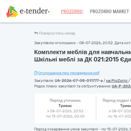
PROZORRO
PROZORRO MARKET
Повернутись назад
Закупівлю оголошено - 08-07-2026, 20:52. Дата оста
Комплекти меблів для навчальних
Шкільні меблі за ДК 021:2015 Єд
Оголошення про проведення.pdf
Закупівля:
UA-2026-07-08-011777-a
/
на ProZorro
/
Рядок плану закупівлі та обґрунтування:
UA-P-202
Період уточнень
Період подачі
Триває
Трив
з 08-07-2026, 20:52
з 08-07-202
по 13-07-2026, 00:00
по 16-07-202
Період оскарження умов закупівлі - по
13-07-2026, 