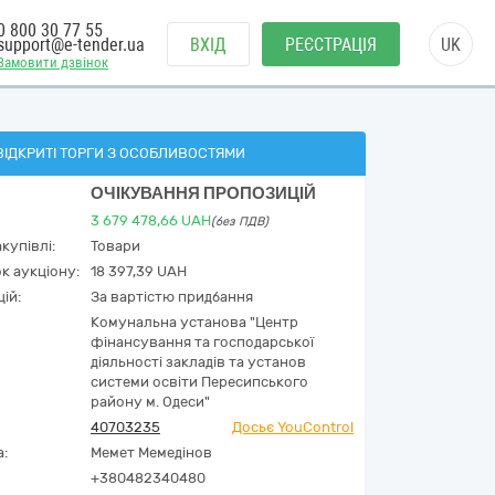
0 800 30 77 55
support@e-tender.ua
ВХІД
РЕЄСТРАЦІЯ
UK
Замовити дзвінок
ВІДКРИТІ ТОРГИ З ОСОБЛИВОСТЯМИ
ОЧІКУВАННЯ ПРОПОЗИЦІЙ
3 679 478,66
UAH
(без ПДВ)
купівлі:
Товари
к аукціону:
18 397,39 UAH
ій:
За вартістю придбання
Комунальна установа "Центр
фінансування та господарської
діяльності закладів та установ
системи освіти Пересипського
району м. Одеси"
40703235
Досьє YouControl
а:
Мемет Мемедінов
+380482340480