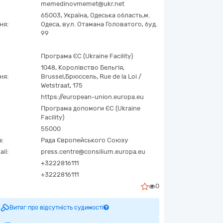
memedinovmemet@ukr.net
65003,
Україна
,
Одеська область,
м.
ня:
Одеса,
вул. Отамана Головатого, буд.
99
Програма ЄС (Ukraine Facility)
1048
,
Королівство Бельгія
,
ня:
Brussel
,
Брюссель
,
Rue de la Loi /
Wetstraat, 175
https://european-union.europa.eu
Програма допомоги ЄС (Ukraine
Facility)
55000
а:
Рада Європейського Союзу
il:
press.centre@consilium.europa.eu
+3222816111
+3222816111
0
Витяг про відсутність судимості