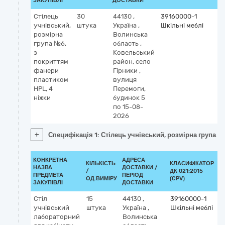
ЗАКУПІВЛІ
ДОСТАВКИ
Стілець
30
44130
,
39160000-1
учнівський,
штука
Україна
,
Шкільні меблі
розмірна
Волинська
група №6,
область
,
з
Ковельський
покриттям
район, село
фанери
Гірники
,
пластиком
вулиця
HPL, 4
Перемоги,
ніжки
будинок 5
по 15-08-
2026
+
Специфікація 1: Стілець учнівський, розмірна група №
КОНКРЕТНА
АДРЕСА
КІЛЬКІСТЬ
КЛАСИФІКАТОР
НАЗВА
ДОСТАВКИ /
/
ДК 021:2015
К
ПРЕДМЕТА
ПЕРІОД
ОД.ВИМІРУ
(CPV)
ЗАКУПІВЛІ
ДОСТАВКИ
Стіл
15
44130
,
39160000-1
учнівський
штука
Україна
,
Шкільні меблі
лабораторний
Волинська