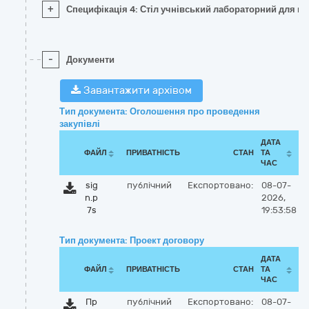
+
Специфікація 4: Стіл учнівський лабораторний для нав
-
Документи
Завантажити архівом
Тип документа: Оголошення про проведення
закупівлі
ДАТА
ФАЙЛ
ПРИВАТНІСТЬ
СТАН
ТА
ЧАС
sig
публічний
Експортовано:
08-07-
n.p
2026,
7s
19:53:58
Тип документа: Проект договору
ДАТА
ФАЙЛ
ПРИВАТНІСТЬ
СТАН
ТА
ЧАС
Пр
публічний
Експортовано:
08-07-