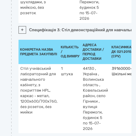
шухлядами, з
Перемоги,
мийкою, без
будинок 5
розеток
по 15-07-
2026
+
Специфікація 3: Стіл демонстраційний для навчального
АДРЕСА
КІЛЬКІСТЬ
КЛАСИФІКАТО
КОНКРЕТНА НАЗВА
ДОСТАВКИ /
/
ДК 021:2015
ПРЕДМЕТА ЗАКУПІВЛІ
ПЕРІОД
ОД.ВИМІРУ
(CPV)
ДОСТАВКИ
Стіл учнівський
1
44130
,
39160000-1
лабораторний для
штука
Україна
,
Шкільні мебл
навчального
Волинська
кабінету, з
область
,
покриттям HPL,
Ковельський
каркас - метал,
район, село
1200х600/700х760,
Гірники
,
без розеток, без
вулиця
мийки
Перемоги,
будинок 5
по 15-07-
2026