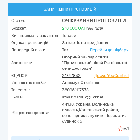
ЗАПИТ (ЦІНИ) ПРОПОЗИЦІЙ
ОЧІКУВАННЯ ПРОПОЗИЦІЙ
Статус:
Бюджет:
210 000
UAH
(без ПДВ)
Вид предмету закупівлі:
Товари
Оцінка пропозицій:
За вартістю придбання
Попередній етап:
Так
Перейти до відбору
Опорний заклад освіти
Замовник:
"Гірниківський ліцей Ратнівської
селищної ради"
ЄДРПОУ:
21747832
Досьє YouControl
Контактна особа:
Аврамук Станіслав
Телефон:
380961117578
E-mail:
stasavramuk@ukr.net
44130,
Україна
,
Волинська
область,
Ковельський район,
Місцезнаходження:
село Гірники,
вулиця Перемоги,
будинок 5
1