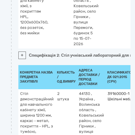
для кабінету
область
,
хімії, з
Ковельський
покриттям
район, село
HPL,
Гірники
,
1200х600х760,
вулиця
без розеток,
Перемоги,
без мийки
будинок 5
по 15-07-
2026
+
Специфікація 2: Стіл учнівський лабораторний для каб
АДРЕСА
КОНКРЕТНА НАЗВА
КІЛЬКІСТЬ
КЛАСИФІКАТОР
ДОСТАВКИ /
ПРЕДМЕТА
/
ДК 021:2015
ПЕРІОД
ЗАКУПІВЛІ
ОД.ВИМІРУ
(CPV)
ДОСТАВКИ
Стіл
2
44130
,
39160000-1
демонстраційний
штука
Україна
,
Шкільні меблі
для навчального
Волинська
кабінету хімії,
область
,
ширина 1200 мм,
Ковельський
каркас - метал,
район, село
покриття - HPL, з
Гірники
,
тумбою,
вулиця