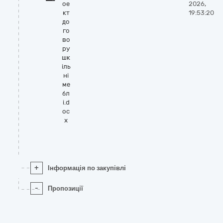
ое
2026,
кт
19:53:20
до
го
во
ру
шк
іль
ні
ме
бл
і.d
oc
x
+
Інформація по закупівлі
-
Пропозиції