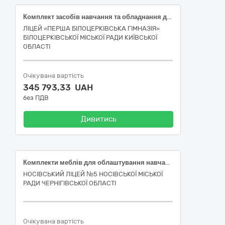
Комплект засобів навчання та обладнання для кабінету фізики НУШ
ЛІЦЕЙ «ПЕРША БІЛОЦЕРКІВСЬКА ГІМНАЗІЯ»
БІЛОЦЕРКІВСЬКОЇ МІСЬКОЇ РАДИ КИЇВСЬКОЇ
ОБЛАСТІ
Очікувана вартість
345 793,33 UAH
без ПДВ
Дивитись
Комплекти меблів для облаштування навчальних кабінетів природничої освітньої галузі (біології та хімії), код 39160000-1 Шкільні меблі за ДК 021:2015 Єдиного закупівельного словника
НОСІВСЬКИЙ ЛІЦЕЙ №5 НОСІВСЬКОЇ МІСЬКОЇ
РАДИ ЧЕРНІГІВСЬКОЇ ОБЛАСТІ
Очікувана вартість