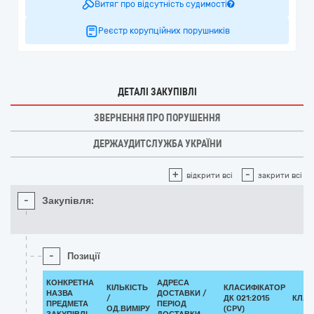
Витяг про відсутність судимості
Реєстр корупційних порушників
ДЕТАЛІ ЗАКУПІВЛІ
ЗВЕРНЕННЯ ПРО ПОРУШЕННЯ
ДЕРЖАУДИТСЛУЖБА УКРАЇНИ
+
-
відкрити всі
закрити всі
-
Закупівля:
-
Позиції
КОНКРЕТНА
АДРЕСА
КІЛЬКІСТЬ
КЛАСИФІКАТОР
НАЗВА
ДОСТАВКИ /
/
ДК 021:2015
КЛАС
ПРЕДМЕТА
ПЕРІОД
ОД.ВИМІРУ
(CPV)