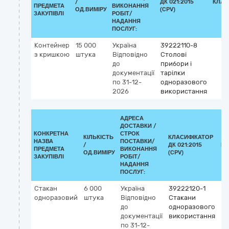
/
ДК 021:2015
КЛАС
ПРЕДМЕТА
ВИКОНАННЯ
ОД.ВИМІРУ
(CPV)
ЗАКУПІВЛІ
РОБІТ/
НАДАННЯ
ПОСЛУГ:
Контейнер
15 000
Україна
39222110-8
з кришкою
штука
Відповідно
Столові
до
прибори і
документації
тарілки
по 31-12-
одноразового
2026
використання
АДРЕСА
ДОСТАВКИ /
КОНКРЕТНА
СТРОК
КІЛЬКІСТЬ
КЛАСИФІКАТОР
НАЗВА
ПОСТАВКИ/
/
ДК 021:2015
КЛ
ПРЕДМЕТА
ВИКОНАННЯ
ОД.ВИМІРУ
(CPV)
ЗАКУПІВЛІ
РОБІТ/
НАДАННЯ
ПОСЛУГ:
Стакан
6 000
Україна
39222120-1
одноразовий
штука
Відповідно
Стакани
до
одноразового
документації
використання
по 31-12-