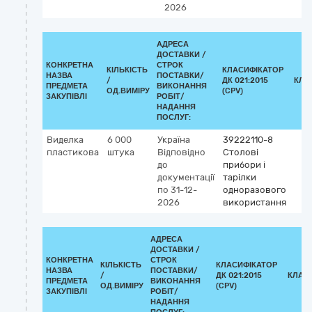
2026
АДРЕСА
ДОСТАВКИ /
КОНКРЕТНА
СТРОК
КІЛЬКІСТЬ
КЛАСИФІКАТОР
НАЗВА
ПОСТАВКИ/
/
ДК 021:2015
КЛА
ПРЕДМЕТА
ВИКОНАННЯ
ОД.ВИМІРУ
(CPV)
ЗАКУПІВЛІ
РОБІТ/
НАДАННЯ
ПОСЛУГ:
Виделка
6 000
Україна
39222110-8
пластикова
штука
Відповідно
Столові
до
прибори і
документації
тарілки
по 31-12-
одноразового
2026
використання
АДРЕСА
ДОСТАВКИ /
КОНКРЕТНА
СТРОК
КІЛЬКІСТЬ
КЛАСИФІКАТОР
НАЗВА
ПОСТАВКИ/
/
ДК 021:2015
КЛАС
ПРЕДМЕТА
ВИКОНАННЯ
ОД.ВИМІРУ
(CPV)
ЗАКУПІВЛІ
РОБІТ/
НАДАННЯ