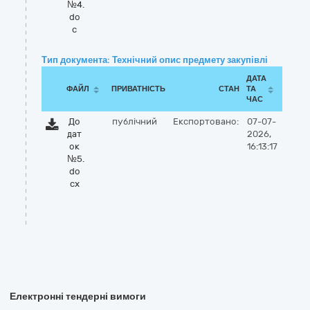
№4.
do
c
Тип документа: Технічний опис предмету закупівлі
ДАТА
ФАЙЛ
ПРИВАТНІСТЬ
СТАН
ТА
ЧАС
До
публічний
Експортовано:
07-07-
дат
2026,
ок
16:13:17
№5.
do
cx
Електронні тендерні вимоги