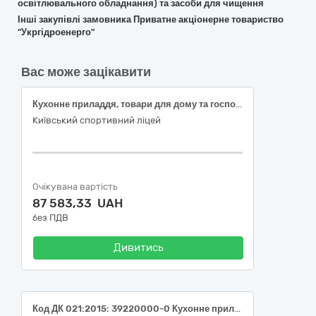
освітлювального обладнання) та засоби для чищення
Інші закупівлі замовника Приватне акціонерне товариство
"Укргідроенерго"
Вас може зацікавити
Кухонне приладдя, товари для дому та господарства і приладдя для закладів громадського харчування, ДК 021:2015: 39220000-0 (Аксесуари для багатофункціональної кулінарної системи iVario Pro).
Київський спортивний ліцей
Очікувана вартість
87 583,33 UAH
без ПДВ
Дивитись
Код ДК 021:2015: 39220000-0 Кухонне приладдя, товари для дому та господарства і приладдя для закладів громадського харчування (тарілка супова глибока 250 -300 мл Luminarc або еквівалент ,біла без малюнка, тарілка мілка друга страва Luminarc Everyday або еквівалент 19 см- 19,5 см, столова ложка UNOX або еквівалент, нержавіюча сталь, виделка столова, UNOX або еквівалент, нержавіюча сталь,чашка з ручкою Luminarc або еквівалент 240-250 мл, прозора, підноси кольрові харчові поліпропілен довжина від 440 до 480 мм, ширина від 300 до 350, кастрюля з кришкою з нерж. сталі 10 - 12 л, капсульне дно для всіх видів плит, кастрюля з кришкою з нерж. сталі 20- 24 л, капсульне дно для всіх видів плит, кастрюля з кришкою з нерж. сталі 30 -35 л, капсульне дно для всіх видів плит, кастрюля з кришкою з нерж. сталі 40- 47 л, капсульне дно для всіх видів плит ).