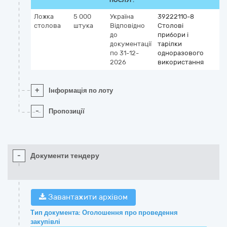
ПОСЛУГ:
Ложка
5 000
Україна
39222110-8
столова
штука
Відповідно
Столові
до
прибори і
документації
тарілки
по 31-12-
одноразового
2026
використання
+
Інформація по лоту
-
Пропозиції
-
Документи тендеру
Завантажити архівом
Тип документа: Оголошення про проведення
закупівлі