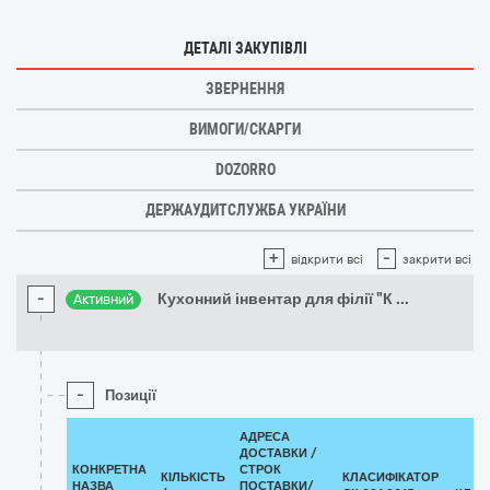
ДЕТАЛІ ЗАКУПІВЛІ
ЗВЕРНЕННЯ
ВИМОГИ/СКАРГИ
DOZORRO
ДЕРЖАУДИТСЛУЖБА УКРАЇНИ
+
-
відкрити всі
закрити всі
-
Кухонний інвентар для філії "К
...
Активний
-
Позиції
АДРЕСА
ДОСТАВКИ /
КОНКРЕТНА
СТРОК
КІЛЬКІСТЬ
КЛАСИФІКАТОР
НАЗВА
ПОСТАВКИ/