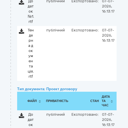
До
публічний
Експортовано:
07-07-
дат
2026,
ок
16:13:17
№1.
rtf
Тен
публічний
Експортовано:
07-07-
де
2026,
рн
16:13:17
а д
ок
ум
ен
та
ція.
rtf
Тип документа: Проект договору
ДАТА
ФАЙЛ
ПРИВАТНІСТЬ
СТАН
ТА
ЧАС
До
публічний
Експортовано:
07-07-
дат
2026,
ок
16:13:17