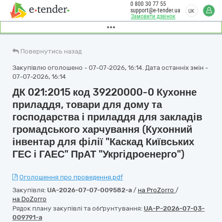
0 800 30 77 55
support@e-tender.ua
UK
Замовити дзвінок
Повернутись назад
Закупівлю оголошено - 07-07-2026, 16:14. Дата останніх змін -
07-07-2026, 16:14
ДК 021:2015 код 39220000-0 Кухонне
приладдя, товари для дому та
господарства і приладдя для закладів
громадського харчування (Кухонний
інвентар для філії "Каскад Київських
ГЕС і ГАЕС" ПрАТ "Укргідроенерго")
Оголошення про проведення.pdf
Закупівля:
UA-2026-07-07-009582-a
/
на ProZorro
/
на DoZorro
Рядок плану закупівлі та обґрунтування:
UA-P-2026-07-03-
009791-a