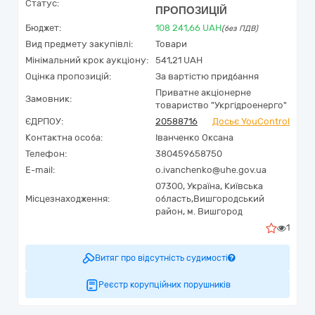
Статус:
ПРОПОЗИЦІЙ
Бюджет:
108 241,66
UAH
(без ПДВ)
Вид предмету закупівлі:
Товари
Мінімальний крок аукціону:
541,21 UAH
Оцінка пропозицій:
За вартістю придбання
Приватне акціонерне
Замовник:
товариство "Укргідроенерго"
ЄДРПОУ:
20588716
Досьє YouControl
Контактна особа:
Іванченко Оксана
Телефон:
380459658750
E-mail:
o.ivanchenko@uhe.gov.ua
07300,
Україна
,
Київська
Місцезнаходження:
область,
Вишгородський
район,
м. Вишгород
1
Витяг про відсутність судимості
Реєстр корупційних порушників