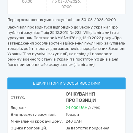
00:00
по 03-07-2026,
07:00
Період оскарження умов закупівлі - по
30-06-2026, 00:00
Закупівля проводиться відповідно до Закону України "Про
публічні закупівлі" від 25.12.2015 № 922-VIII (зі змінами) та з
урахуванням Постанови КМУ №1178 від 12.10.2022 року «Про
затвердження особливостей здійснення публічних закупівель
товарів, робіт і послуг для замовників, передбачених Законом
України “Про публічні закупівлі”, на період дії правового
режиму воєнного стану в Україні та протягом 90 днів з дня
його припинення або скасування» (зі змінами)
ВІДКРИТІ ТОРГИ З ОСОБЛИВОСТЯМИ
ОЧІКУВАННЯ
Статус:
ПРОПОЗИЦІЙ
Бюджет:
24 000
UAH
(з ПДВ)
Вид предмету закупівлі:
Товари
Мінімальний крок аукціону:
240 UAH
Оцінка пропозицій:
За вартістю придбання