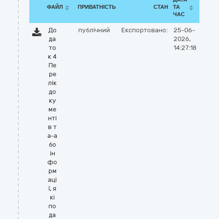
ФАЙЛ
ПРИВАТНІСТЬ
СТАН
ТА
ЧАС
До
публічний
Експортовано:
25-06-
да
2026,
то
14:27:18
к 4
Пе
ре
лік
до
ку
ме
нті
в т
а-а
бо
ін
фо
рм
аці
ї, я
кі
по
да