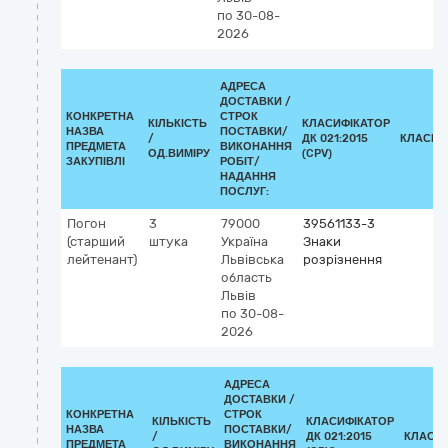
по 30-08-
2026
АДРЕСА
ДОСТАВКИ /
КОНКРЕТНА
СТРОК
КІЛЬКІСТЬ
КЛАСИФІКАТОР
НАЗВА
ПОСТАВКИ/
/
ДК 021:2015
КЛАСИФ
ПРЕДМЕТА
ВИКОНАННЯ
ОД.ВИМІРУ
(CPV)
ЗАКУПІВЛІ
РОБІТ/
НАДАННЯ
ПОСЛУГ:
Погон
3
79000
39561133-3
(старший
штука
Україна
Знаки
лейтенант)
Львівська
розрізнення
область
Львів
по 30-08-
2026
АДРЕСА
ДОСТАВКИ /
КОНКРЕТНА
СТРОК
КІЛЬКІСТЬ
КЛАСИФІКАТОР
НАЗВА
ПОСТАВКИ/
/
ДК 021:2015
КЛАСИ
ПРЕДМЕТА
ВИКОНАННЯ