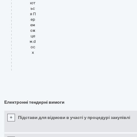
ют
ьс
я П
ер
ем
ож
це
м.d
oc
x
Електронні тендерні вимоги
+
Підстави для відмови в участі у процедурі закупівлі