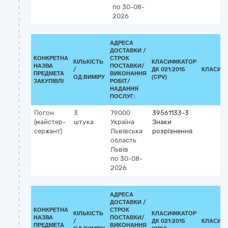
по 30-08-
2026
АДРЕСА
ДОСТАВКИ /
КОНКРЕТНА
СТРОК
КІЛЬКІСТЬ
КЛАСИФІКАТОР
НАЗВА
ПОСТАВКИ/
/
ДК 021:2015
КЛАСИФІ
ПРЕДМЕТА
ВИКОНАННЯ
ОД.ВИМІРУ
(CPV)
ЗАКУПІВЛІ
РОБІТ/
НАДАННЯ
ПОСЛУГ:
Погон
3
79000
39561133-3
(майстер-
штука
Україна
Знаки
сержант)
Львівська
розрізнення
область
Львів
по 30-08-
2026
АДРЕСА
ДОСТАВКИ /
КОНКРЕТНА
СТРОК
КІЛЬКІСТЬ
КЛАСИФІКАТОР
НАЗВА
ПОСТАВКИ/
/
ДК 021:2015
КЛАСИФІ
ПРЕДМЕТА
ВИКОНАННЯ