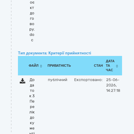
оє
кт
до
го
во
ру.
do
c
Тип документа: Критерії прийнятності
ДАТА
ФАЙЛ
ПРИВАТНІСТЬ
СТАН
ТА
ЧАС
До
публічний
Експортовано:
25-06-
да
2026,
то
14:27:18
к 3
Пе
ре
лік
до
ку
ме
нті