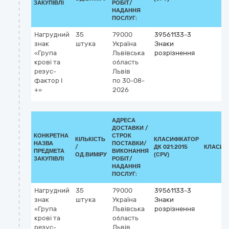
ЗАКУПІВЛІ
РОБІТ/
НАДАННЯ
ПОСЛУГ:
Нагрудний
35
79000
39561133-3
знак
штука
Україна
Знаки
«Група
Львівська
розрізнення
крові та
область
резус-
Львів
фактор І
по 30-08-
+»
2026
АДРЕСА
ДОСТАВКИ /
КОНКРЕТНА
СТРОК
КІЛЬКІСТЬ
КЛАСИФІКАТОР
НАЗВА
ПОСТАВКИ/
/
ДК 021:2015
КЛАСИФ
ПРЕДМЕТА
ВИКОНАННЯ
ОД.ВИМІРУ
(CPV)
ЗАКУПІВЛІ
РОБІТ/
НАДАННЯ
ПОСЛУГ:
Нагрудний
35
79000
39561133-3
знак
штука
Україна
Знаки
«Група
Львівська
розрізнення
крові та
область
резус-
Львів