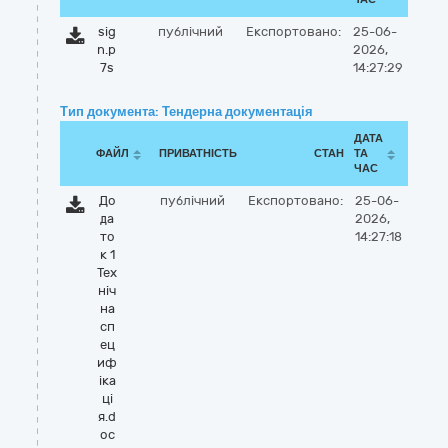
sig
публічний
Експортовано:
25-06-
n.p
2026,
7s
14:27:29
Тип документа: Тендерна документація
ДАТА
ФАЙЛ
ПРИВАТНІСТЬ
СТАН
ТА
ЧАС
До
публічний
Експортовано:
25-06-
да
2026,
то
14:27:18
к 1
Тех
ніч
на
сп
ец
иф
іка
ці
я.d
oc