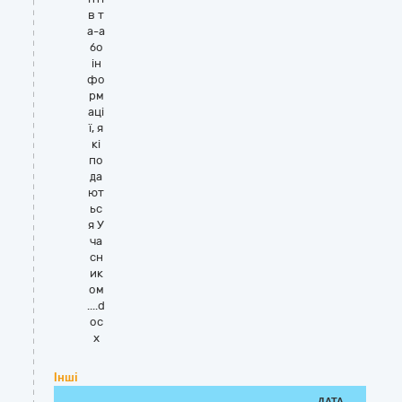
в т
а-а
бо
ін
фо
рм
аці
ї, я
кі
по
да
ют
ьс
я У
ча
сн
ик
ом
....d
oc
x
Інші
ДАТА