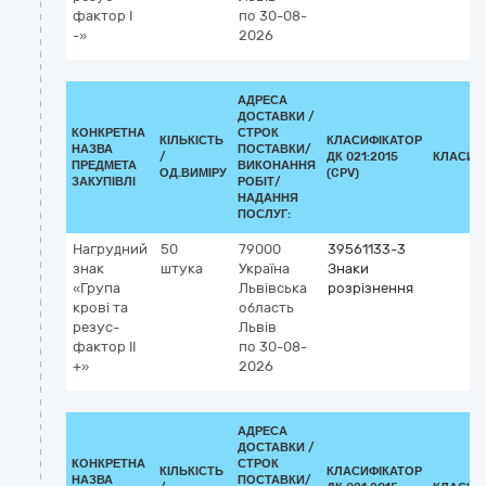
фактор І
по 30-08-
-»
2026
АДРЕСА
ДОСТАВКИ /
КОНКРЕТНА
СТРОК
КІЛЬКІСТЬ
КЛАСИФІКАТОР
НАЗВА
ПОСТАВКИ/
/
ДК 021:2015
КЛАСИФ
ПРЕДМЕТА
ВИКОНАННЯ
ОД.ВИМІРУ
(CPV)
ЗАКУПІВЛІ
РОБІТ/
НАДАННЯ
ПОСЛУГ:
Нагрудний
50
79000
39561133-3
знак
штука
Україна
Знаки
«Група
Львівська
розрізнення
крові та
область
резус-
Львів
фактор ІІ
по 30-08-
+»
2026
АДРЕСА
ДОСТАВКИ /
КОНКРЕТНА
СТРОК
КІЛЬКІСТЬ
КЛАСИФІКАТОР
НАЗВА
ПОСТАВКИ/