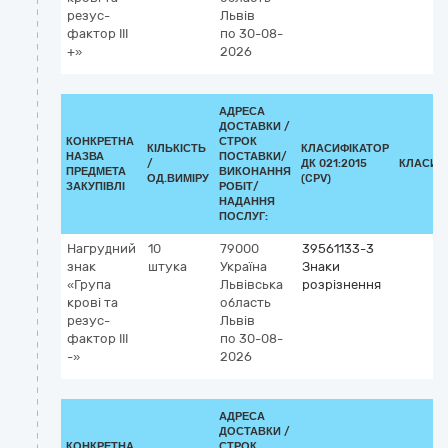
резус-
Львів
фактор ІІІ
по 30-08-
+»
2026
АДРЕСА
ДОСТАВКИ /
КОНКРЕТНА
СТРОК
КІЛЬКІСТЬ
КЛАСИФІКАТОР
НАЗВА
ПОСТАВКИ/
/
ДК 021:2015
КЛАСИФ
ПРЕДМЕТА
ВИКОНАННЯ
ОД.ВИМІРУ
(CPV)
ЗАКУПІВЛІ
РОБІТ/
НАДАННЯ
ПОСЛУГ:
Нагрудний
10
79000
39561133-3
знак
штука
Україна
Знаки
«Група
Львівська
розрізнення
крові та
область
резус-
Львів
фактор ІІІ
по 30-08-
-»
2026
АДРЕСА
ДОСТАВКИ /
КОНКРЕТНА
СТРОК