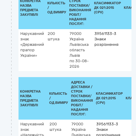
КОНКРЕТНА
СТРОК
КІЛЬКІСТЬ
КЛАСИФІКАТОР
НАЗВА
ПОСТАВКИ/
/
ДК 021:2015
КЛАСИ
ПРЕДМЕТА
ВИКОНАННЯ
ОД.ВИМІРУ
(CPV)
ЗАКУПІВЛІ
РОБІТ/
НАДАННЯ
ПОСЛУГ:
Нарукавний
200
79000
39561133-3
знак
штука
Україна
Знаки
«Державний
Львівська
розрізнення
прапор
область
України»
Львів
по 30-08-
2026
АДРЕСА
ДОСТАВКИ /
КОНКРЕТНА
СТРОК
КІЛЬКІСТЬ
КЛАСИФІКАТОР
НАЗВА
ПОСТАВКИ/
/
ДК 021:2015
КЛАС
ПРЕДМЕТА
ВИКОНАННЯ
ОД.ВИМІРУ
(CPV)
ЗАКУПІВЛІ
РОБІТ/
НАДАННЯ
ПОСЛУГ:
Нарукавний
200
79000
39561133-3
знак
штука
Україна
Знаки
«Належність
Львівська
розрізнення