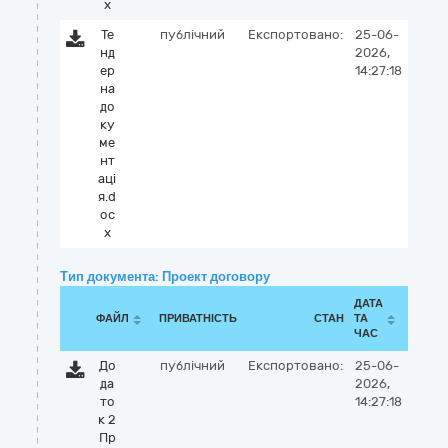
x
Те
публічний
Експортовано:
25-06-
нд
2026,
ер
14:27:18
на
до
ку
ме
нт
аці
я.d
oc
x
Тип документа: Проект договору
ДАТА
ФАЙЛ
ПРИВАТНІСТЬ
СТАН
ТА
ЧАС
До
публічний
Експортовано:
25-06-
да
2026,
то
14:27:18
к 2
Пр