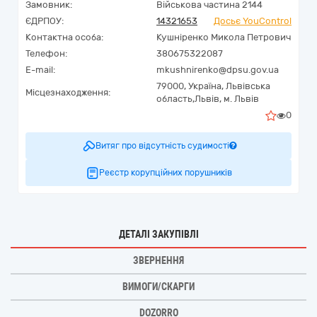
Замовник:
Військова частина 2144
ЄДРПОУ:
14321653
Досьє YouControl
Контактна особа:
Кушніренко Микола Петрович
Телефон:
380675322087
E-mail:
mkushnirenko@dpsu.gov.ua
79000,
Україна
,
Львівська
Місцезнаходження:
область,
Львів,
м. Львів
0
Витяг про відсутність судимості
Реєстр корупційних порушників
ДЕТАЛІ ЗАКУПІВЛІ
ЗВЕРНЕННЯ
ВИМОГИ/СКАРГИ
DOZORRO