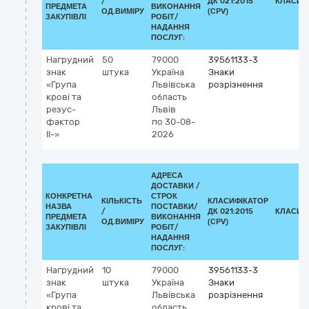
/
ДК 021:2015
КЛАСИФ
ПРЕДМЕТА
ВИКОНАННЯ
ОД.ВИМІРУ
(CPV)
ЗАКУПІВЛІ
РОБІТ/
НАДАННЯ
ПОСЛУГ:
Нагрудний
50
79000
39561133-3
знак
штука
Україна
Знаки
«Група
Львівська
розрізнення
крові та
область
резус-
Львів
фактор
по 30-08-
ІІ-»
2026
АДРЕСА
ДОСТАВКИ /
КОНКРЕТНА
СТРОК
КІЛЬКІСТЬ
КЛАСИФІКАТОР
НАЗВА
ПОСТАВКИ/
/
ДК 021:2015
КЛАСИФ
ПРЕДМЕТА
ВИКОНАННЯ
ОД.ВИМІРУ
(CPV)
ЗАКУПІВЛІ
РОБІТ/
НАДАННЯ
ПОСЛУГ:
Нагрудний
10
79000
39561133-3
знак
штука
Україна
Знаки
«Група
Львівська
розрізнення
крові та
область