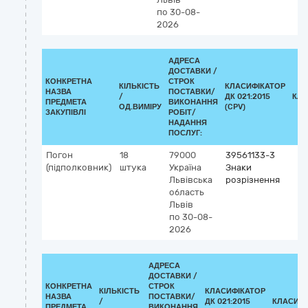
по 30-08-
2026
АДРЕСА
ДОСТАВКИ /
КОНКРЕТНА
СТРОК
КІЛЬКІСТЬ
КЛАСИФІКАТОР
НАЗВА
ПОСТАВКИ/
/
ДК 021:2015
КЛА
ПРЕДМЕТА
ВИКОНАННЯ
ОД.ВИМІРУ
(CPV)
ЗАКУПІВЛІ
РОБІТ/
НАДАННЯ
ПОСЛУГ:
Погон
18
79000
39561133-3
(підполковник)
штука
Україна
Знаки
Львівська
розрізнення
область
Львів
по 30-08-
2026
АДРЕСА
ДОСТАВКИ /
КОНКРЕТНА
СТРОК
КІЛЬКІСТЬ
КЛАСИФІКАТОР
НАЗВА
ПОСТАВКИ/
/
ДК 021:2015
КЛАСИФІ
ПРЕДМЕТА
ВИКОНАННЯ