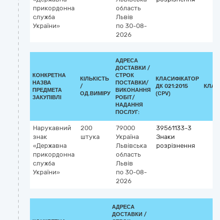
прикордонна
область
служба
Львів
України»
по 30-08-
2026
АДРЕСА
ДОСТАВКИ /
КОНКРЕТНА
СТРОК
КІЛЬКІСТЬ
КЛАСИФІКАТОР
НАЗВА
ПОСТАВКИ/
/
ДК 021:2015
КЛАС
ПРЕДМЕТА
ВИКОНАННЯ
ОД.ВИМІРУ
(CPV)
ЗАКУПІВЛІ
РОБІТ/
НАДАННЯ
ПОСЛУГ:
Нарукавний
200
79000
39561133-3
знак
штука
Україна
Знаки
«Державна
Львівська
розрізнення
прикордонна
область
служба
Львів
України»
по 30-08-
2026
АДРЕСА
ДОСТАВКИ /