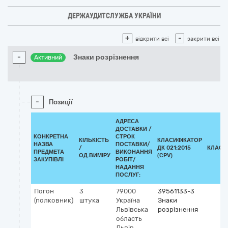
ДЕРЖАУДИТСЛУЖБА УКРАЇНИ
+
-
відкрити всі
закрити всі
-
Знаки розрізнення
Активний
-
Позиції
АДРЕСА
ДОСТАВКИ /
КОНКРЕТНА
СТРОК
КІЛЬКІСТЬ
КЛАСИФІКАТОР
НАЗВА
ПОСТАВКИ/
/
ДК 021:2015
КЛАСИ
ПРЕДМЕТА
ВИКОНАННЯ
ОД.ВИМІРУ
(CPV)
ЗАКУПІВЛІ
РОБІТ/
НАДАННЯ
ПОСЛУГ:
Погон
3
79000
39561133-3
(полковник)
штука
Україна
Знаки
Львівська
розрізнення
область
Львів