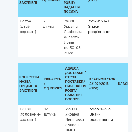
ОД.ВИМІРУ
(CPV)
ЗАКУПІВЛІ
РОБІТ/
НАДАННЯ
ПОСЛУГ:
Погон
3
79000
39561133-3
(штаб-
штука
Україна
Знаки
сержант)
Львівська
розрізнення
область
Львів
по 30-08-
2026
АДРЕСА
ДОСТАВКИ /
КОНКРЕТНА
СТРОК
КІЛЬКІСТЬ
КЛАСИФІКАТОР
НАЗВА
ПОСТАВКИ/
/
ДК 021:2015
КЛАСИФ
ПРЕДМЕТА
ВИКОНАННЯ
ОД.ВИМІРУ
(CPV)
ЗАКУПІВЛІ
РОБІТ/
НАДАННЯ
ПОСЛУГ:
Погон
12
79000
39561133-3
(головний-
штука
Україна
Знаки
сержант)
Львівська
розрізнення
область
Львів