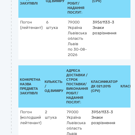
ОД.ВИМІРУ
(CPV)
ЗАКУПІВЛІ
РОБІТ/
НАДАННЯ
ПОСЛУГ:
Погон
6
79000
39561133-3
(лейтенант)
штука
Україна
Знаки
Львівська
розрізнення
область
Львів
по 30-08-
2026
АДРЕСА
ДОСТАВКИ /
КОНКРЕТНА
СТРОК
КІЛЬКІСТЬ
КЛАСИФІКАТОР
НАЗВА
ПОСТАВКИ/
/
ДК 021:2015
КЛАСИФ
ПРЕДМЕТА
ВИКОНАННЯ
ОД.ВИМІРУ
(CPV)
ЗАКУПІВЛІ
РОБІТ/
НАДАННЯ
ПОСЛУГ:
Погон
2
79000
39561133-3
(молодший
штука
Україна
Знаки
лейтенант)
Львівська
розрізнення
область
Львів