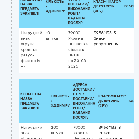
КІЛЬКІСТЬ
КЛАСИФІКАТОР
НАЗВА
ПОСТАВКИ/
/
ДК 021:2015
КЛАСИФ
ПРЕДМЕТА
ВИКОНАННЯ
ОД.ВИМІРУ
(CPV)
ЗАКУПІВЛІ
РОБІТ/
НАДАННЯ
ПОСЛУГ:
Нагрудний
10
79000
39561133-3
знак
штука
Україна
Знаки
«Група
Львівська
розрізнення
крові та
область
резус-
Львів
фактор ІV
по 30-08-
+»
2026
АДРЕСА
ДОСТАВКИ /
КОНКРЕТНА
СТРОК
КІЛЬКІСТЬ
КЛАСИФІКАТОР
НАЗВА
ПОСТАВКИ/
/
ДК 021:2015
КЛАС
ПРЕДМЕТА
ВИКОНАННЯ
ОД.ВИМІРУ
(CPV)
ЗАКУПІВЛІ
РОБІТ/
НАДАННЯ
ПОСЛУГ:
Нагрудний
200
79000
39561133-3
знак
штука
Україна
Знаки
«Державна
Львівська
розрізнення