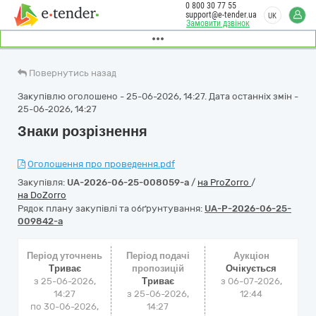
0 800 30 77 55
support@e-tender.ua
UK
Замовити дзвінок
Повернутись назад
Закупівлю оголошено - 25-06-2026, 14:27. Дата останніх змін -
25-06-2026, 14:27
Знаки розрізнення
Оголошення про проведення.pdf
Закупівля:
UA-2026-06-25-008059-a
/
на ProZorro
/
на DoZorro
Рядок плану закупівлі та обґрунтування:
UA-P-2026-06-25-
009842-a
Період уточнень
Період подачі
Аукціон
Триває
пропозицій
Очікується
з 25-06-2026,
Триває
з
06-07-2026,
14:27
з 25-06-2026,
12:44
по 30-06-2026,
14:27