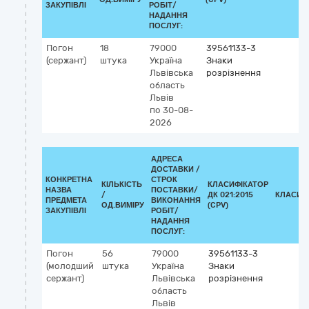
ЗАКУПІВЛІ
РОБІТ/
НАДАННЯ
ПОСЛУГ:
Погон
18
79000
39561133-3
(сержант)
штука
Україна
Знаки
Львівська
розрізнення
область
Львів
по 30-08-
2026
АДРЕСА
ДОСТАВКИ /
КОНКРЕТНА
СТРОК
КІЛЬКІСТЬ
КЛАСИФІКАТОР
НАЗВА
ПОСТАВКИ/
/
ДК 021:2015
КЛАСИФ
ПРЕДМЕТА
ВИКОНАННЯ
ОД.ВИМІРУ
(CPV)
ЗАКУПІВЛІ
РОБІТ/
НАДАННЯ
ПОСЛУГ:
Погон
56
79000
39561133-3
(молодший
штука
Україна
Знаки
сержант)
Львівська
розрізнення
область
Львів