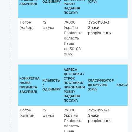
ОД.ВИМІРУ
(CPV)
ЗАКУПІВЛІ
РОБІТ/
НАДАННЯ
ПОСЛУГ:
Погон
12
79000
39561133-3
(майор)
штука
Україна
Знаки
Львівська
розрізнення
область
Львів
по 30-08-
2026
АДРЕСА
ДОСТАВКИ /
КОНКРЕТНА
СТРОК
КІЛЬКІСТЬ
КЛАСИФІКАТОР
НАЗВА
ПОСТАВКИ/
/
ДК 021:2015
КЛАСИФІ
ПРЕДМЕТА
ВИКОНАННЯ
ОД.ВИМІРУ
(CPV)
ЗАКУПІВЛІ
РОБІТ/
НАДАННЯ
ПОСЛУГ:
Погон
12
79000
39561133-3
(капітан)
штука
Україна
Знаки
Львівська
розрізнення
область
Львів