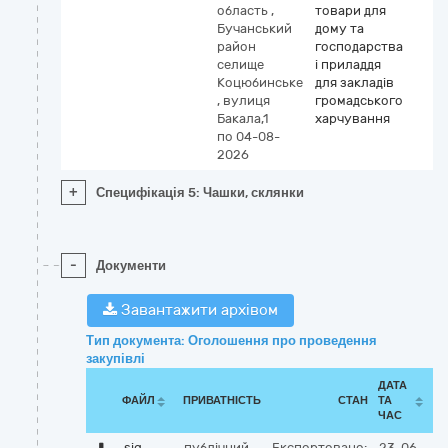
область
,
товари для
Бучанський
дому та
район
господарства
селище
і приладдя
Коцюбинське
для закладів
,
вулиця
громадського
Бакала,1
харчування
по 04-08-
2026
+
Специфікація 5: Чашки, склянки
-
Документи
Завантажити архівом
Тип документа: Оголошення про проведення
закупівлі
ДАТА
ФАЙЛ
ПРИВАТНІСТЬ
СТАН
ТА
ЧАС
sig
публічний
Експортовано:
23-06-