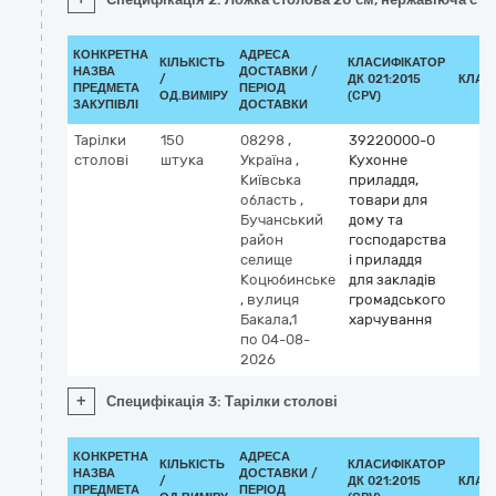
КОНКРЕТНА
АДРЕСА
КІЛЬКІСТЬ
КЛАСИФІКАТОР
НАЗВА
ДОСТАВКИ /
/
ДК 021:2015
КЛАС
ПРЕДМЕТА
ПЕРІОД
ОД.ВИМІРУ
(CPV)
ЗАКУПІВЛІ
ДОСТАВКИ
Тарілки
150
08298
,
39220000-0
столові
штука
Україна
,
Кухонне
Київська
приладдя,
область
,
товари для
Бучанський
дому та
район
господарства
селище
і приладдя
Коцюбинське
для закладів
,
вулиця
громадського
Бакала,1
харчування
по 04-08-
2026
+
Специфікація 3: Тарілки столові
КОНКРЕТНА
АДРЕСА
КІЛЬКІСТЬ
КЛАСИФІКАТОР
НАЗВА
ДОСТАВКИ /
/
ДК 021:2015
КЛАС
ПРЕДМЕТА
ПЕРІОД