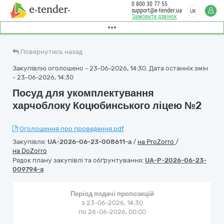
0 800 30 77 55
support@e-tender.ua
UK
Замовити дзвінок
Повернутись назад
Закупівлю оголошено - 23-06-2026, 14:30. Дата останніх змін
- 23-06-2026, 14:30
Посуд для укомплектування
харчоблоку Коцюбинського ліцею №2
Оголошення про проведення.pdf
Закупівля:
UA-2026-06-23-008611-a
/
на ProZorro
/
на DoZorro
Рядок плану закупівлі та обґрунтування:
UA-P-2026-06-23-
009794-a
Період подачі пропозицій
з 23-06-2026, 14:30
по 26-06-2026, 00:00