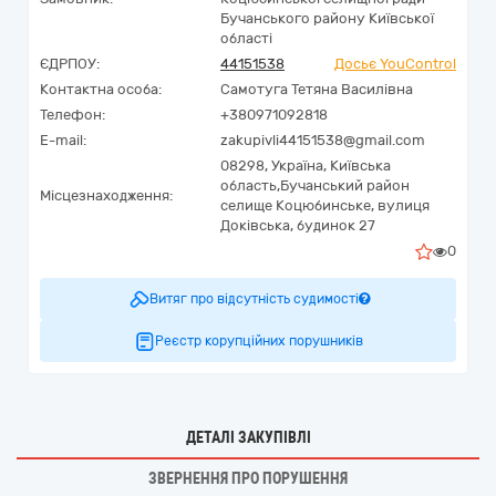
Бучанського району Київської
області
ЄДРПОУ:
44151538
Досьє YouControl
Контактна особа:
Самотуга Тетяна Василівна
Телефон:
+380971092818
E-mail:
zakupivli44151538@gmail.com
08298,
Україна
,
Київська
область,
Бучанський район
Місцезнаходження:
селище Коцюбинське,
вулиця
Доківська, будинок 27
0
Витяг про відсутність судимості
Реєстр корупційних порушників
ДЕТАЛІ ЗАКУПІВЛІ
ЗВЕРНЕННЯ ПРО ПОРУШЕННЯ