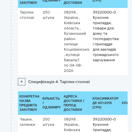
ОД.ВИМІРУ
(CPV)
ЗАКУПІВЛІ
ДОСТАВКИ
Тарілки
250
08298
,
39220000-0
столові
штука
Україна
,
Кухонне
Київська
приладдя,
область
,
товари для
Бучанський
дому та
район
господарства
селище
і приладдя
Коцюбинське
для закладів
,
вулиця
громадського
Бакала,1
харчування
по 04-08-
2026
+
Специфікація 4: Тарілки столові
КОНКРЕТНА
АДРЕСА
КІЛЬКІСТЬ
КЛАСИФІКАТОР
НАЗВА
ДОСТАВКИ /
/
ДК 021:2015
КЛАС
ПРЕДМЕТА
ПЕРІОД
ОД.ВИМІРУ
(CPV)
ЗАКУПІВЛІ
ДОСТАВКИ
Чашки,
250
08298
,
39220000-0
склянки
штука
Україна
,
Кухонне
Київська
приладдя,