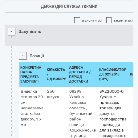
ДЕРЖАУДИТСЛУЖБА УКРАЇНИ
+
-
відкрити всі
закрити всі
-
Закупівля:
-
Позиції
КОНКРЕТНА
АДРЕСА
КІЛЬКІСТЬ
КЛАСИФІКАТОР
НАЗВА
ДОСТАВКИ /
/
ДК 021:2015
КЛА
ПРЕДМЕТА
ПЕРІОД
ОД.ВИМІРУ
(CPV)
ЗАКУПІВЛІ
ДОСТАВКИ
Виделка
250
08298
,
39220000-0
столова 20
штука
Україна
,
Кухонне
см,
Київська
приладдя,
нержавіюча
область
,
товари для
сталь, без
Бучанський
дому та
декору, 1,5
район
господарства
мм
селище
і приладдя
Коцюбинське
для закладів
,
вулиця
громадського