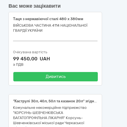
Вас може зацікавити
Таця з нержавіючої сталі 480 х 380мм
ВІЙСЬКОВА ЧАСТИНА 4114 НАЦІОНАЛЬНОЇ
ГВАРДІЇ УКРАЇНИ
Очікувана вартість
99 450,00 UAH
з ПДВ
Дивитись
"Каструлі 30л, 40л, 50л та казанок 20л" згідно з кодом ДК 021:2015 «Єдиний закупівельний словник» - 39220000-0 Кухонне приладдя, товари для дому та господарства і приладдя для закладів громадського харчування
Комунальне некомерційне підприємство
"КОРСУНЬ-ШЕВЧЕНКІВСЬКА
БАГАТОПРОФІЛЬНА ЛІКАРНЯ" Корсунь-
Шевченківської міської ради Черкаської