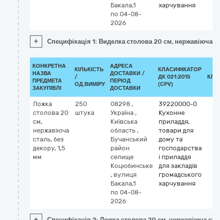
Бакала,1
харчування
по 04-08-
2026
+
Специфікація 1: Виделка столова 20 см, нержавіюча ста
КОНКРЕТНА
АДРЕСА
КІЛЬКІСТЬ
КЛАСИФІКАТОР
НАЗВА
ДОСТАВКИ /
/
ДК 021:2015
КЛА
ПРЕДМЕТА
ПЕРІОД
ОД.ВИМІРУ
(CPV)
ЗАКУПІВЛІ
ДОСТАВКИ
Ложка
250
08298
,
39220000-0
столова 20
штука
Україна
,
Кухонне
см,
Київська
приладдя,
нержавіюча
область
,
товари для
сталь, без
Бучанський
дому та
декору, 1,5
район
господарства
мм
селище
і приладдя
Коцюбинське
для закладів
,
вулиця
громадського
Бакала,1
харчування
по 04-08-
2026
+
Специфікація 2: Ложка столова 20 см, нержавіюча стал