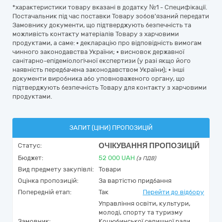
*характеристики товару вказані в додатку №1 - Специфікації.
Постачальник під час поставки Товару зобов'язаний передати
Замовнику документи, що підтверджують безпечність та
можливість контакту матеріалів Товару з харчовими
продуктами, а саме: • декларацію про відповідність вимогам
чинного законодавства України; • висновок державної
санітарно-епідеміологічної експертизи (у разі якщо його
наявність передбачена законодавством України); • інші
документи виробника або уповноваженого органу, що
підтверджують безпечність Товару для контакту з харчовими
продуктами.
ЗАПИТ (ЦІНИ) ПРОПОЗИЦІЙ
ОЧІКУВАННЯ ПРОПОЗИЦІЙ
Статус:
Бюджет:
52 000
UAH
(з ПДВ)
Вид предмету закупівлі:
Товари
Оцінка пропозицій:
За вартістю придбання
Попередній етап:
Так
Перейти до відбору
Управління освіти, культури,
молоді, спорту та туризму
Замовник:
Коцюбинської селищної ради