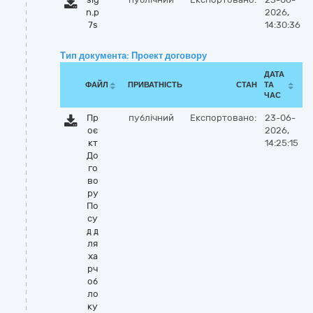
n.p
2026,
7s
14:30:36
Тип документа: Проект договору
ДАТА
ФАЙЛ
ПРИВАТНІСТЬ
СТАН
ТА
ЧАС
Пр
публічний
Експортовано:
23-06-
оє
2026,
кт
14:25:15
До
го
во
ру
По
су
д д
ля
ха
рч
об
ло
ку