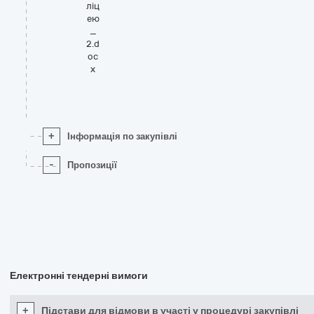
ліц
ею
_
2.d
oc
x
+
Інформація по закупівлі
-
Пропозиції
Електронні тендерні вимоги
+
Підстави для відмови в участі у процедурі закупівлі