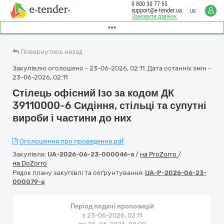
0 800 30 77 55
support@e-tender.ua
UK
Замовити дзвінок
Повернутись назад
Закупівлю оголошено - 23-06-2026, 02:11. Дата останніх змін -
23-06-2026, 02:11
Стілець офісний Ізо за кодом ДК
39110000-6 Сидіння, стільці та супутні
вироби і частини до них
Оголошення про проведення.pdf
Закупівля:
UA-2026-06-23-000046-a
/
на ProZorro
/
на DoZorro
Рядок плану закупівлі та обґрунтування:
UA-P-2026-06-23-
000079-a
Період подачі пропозицій
з 23-06-2026, 02:11