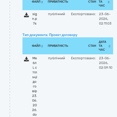
ФАЙЛ
ПРИВАТНІСТЬ
СТАН
ТА
ЧАС
sig
публічний
Експортовано:
23-06-
n.p
2026,
7s
02:11:03
Тип документа: Проект договору
ДАТА
ФАЙЛ
ПРИВАТНІСТЬ
СТАН
ТА
ЧАС
Ме
публічний
Експортовано:
23-06-
бл
2026,
і, с
02:09:10
тіл
ьці
до
го
вір
23.
06.
20
26.
do