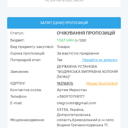
по 26-06-2026, 08:00
ЗАПИТ (ЦІНИ) ПРОПОЗИЦІЙ
ОЧІКУВАННЯ ПРОПОЗИЦІЙ
Статус:
Бюджет:
1 561
UAH
(з ПДВ)
Вид предмету закупівлі:
Товари
Оцінка пропозицій:
За вартістю придбання
Попередній етап:
Так
Перейти до відбору
ДЕРЖАВНА УСТАНОВА
Замовник:
"ВОДЯНСЬКА ВИПРАВНА КОЛОНІЯ
(№146)"
ЄДРПОУ:
14316876
Досьє YouControl
Контактна особа:
Артем Меркотан
Телефон:
+380970798177
E-mail:
olegrovish@gmail.com
53734,
Україна
,
Дніпропетровська
Місцезнаходження:
область,
Криворізький р-н село
Водяне Гречаноподівська ТГ,