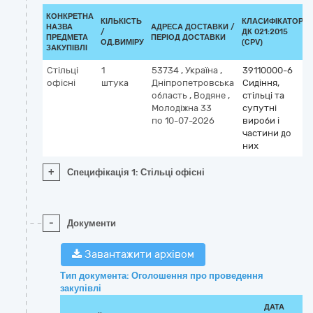
КОНКРЕТНА
КІЛЬКІСТЬ
КЛАСИФІКАТОР
НАЗВА
АДРЕСА ДОСТАВКИ /
/
ДК 021:2015
ПРЕДМЕТА
ПЕРІОД ДОСТАВКИ
ОД.ВИМІРУ
(CPV)
ЗАКУПІВЛІ
Стільці
1
53734
,
Україна
,
39110000-6
офісні
штука
Дніпропетровська
Сидіння,
область
,
Водяне
,
стільці та
Молодіжна 33
супутні
по 10-07-2026
вироби і
частини до
них
+
Специфікація 1: Стільці офісні
-
Документи
Завантажити архівом
Тип документа: Оголошення про проведення
закупівлі
ДАТА