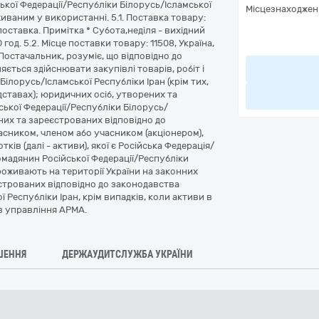
ької Федерації/Республіки Білорусь/Ісламської
Місцезнаходжен
иваним у використанні. 5.1. Поставка товару:
оставка. Примітка * Субота,неділя - вихідний
 год. 5.2. Місце поставки товару: 11508, Україна,
 Постачальник, розуміє, що відповідно до
ться здійснювати закупівлі товарів, робіт і
Білорусь/Ісламської Республіки Іран (крім тих,
дставах); юридичних осіб, утворених та
ької Федерації/Республіки Білорусь/
ених та зареєстрованих відповідно до
асником, членом або учасником (акціонером),
тків (далі - активи), якої є Російська Федерація/
ромадянин Російської Федерації/Республіки
проживають на території України на законних
єстрованих відповідно до законодавства
 Республіки Іран, крім випадків, коли активи в
в управління АРМА.
ШЕННЯ
ДЕРЖАУДИТСЛУЖБА УКРАЇНИ