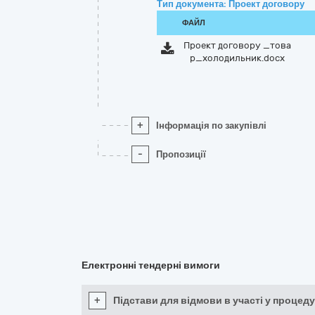
Тип документа: Проект договору
ФАЙЛ
Проект договору _това
р_холодильник.docx
+
Інформація по закупівлі
-
Пропозиції
Електронні тендерні вимоги
+
Підстави для відмови в участі у процеду