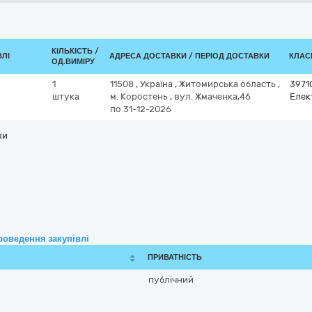
КІЛЬКІСТЬ /
ВЛІ
АДРЕСА ДОСТАВКИ / ПЕРІОД ДОСТАВКИ
КЛАСИ
ОД.ВИМІРУ
1
11508
,
Україна
,
Житомирська область
,
3971
штука
м. Коростень
,
вул. Жмаченка,46
Елек
по 31-12-2026
ки
роведення закупівлі
ПРИВАТНІСТЬ
публічний