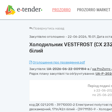
PROZORRO
PROZORRO MARKET
Повернутись назад
Закупівлю оголошено - 22-06-2026, 15:01. Дата остан
Холодильник VESTFROST (CX 232 
білий
Оголошення про проведення.pdf
Закупівля:
UA-2026-06-22-009184-a
/
на ProZorro
Рядок плану закупівлі та обґрунтування:
UA-P-202
Період подачі
з 22-06-202
по 25-06-202
код ДК 021:2015 - 39710000-2 Електричні побутові
двокамерний, 171л/42л білий - (39711130-9 - Холод