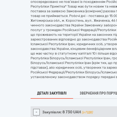
опосередковано не пов’язані із походженням Російс
Республіки Примітка* Товар має бути новим та невж
поставка за заявкою Замовника (комірник) разова п
товар не приймається. Робочі дні - поставка до 15:00
Житомирська обл., м. Коростень, вул.. Жмаченка, 46
чинного законодавства України Замовнику забороняє
послуг у громадян Російської Федерації/Республіки 
що проживають на території України на законних пі
зареєстрованих відповідно до законодавства Російс
Ісламської Республіки Іран; юридичних осіб, утвор
законодавства України, кінцевим бенефіціарним вл
що має частку в статутному капіталі 10 і більше відсо
Республіка Білорусь/Ісламської Республіки Іран, г
Білорусь/Ісламської Республіки Іран (крім тих, що 
підставах), або юридичних осіб, утворених та заре
Російської Федерації/Республіки Білорусь/Ісламської
установленому законодавством порядку передані 
ДЕТАЛІ ЗАКУПІВЛІ
ЗВЕРНЕННЯ ПРО ПОРУ
-
Закупівля:
8 730
UAH
(з ПДВ)