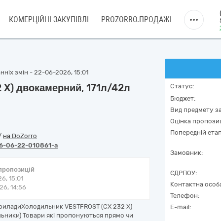
КОМЕРЦІЙНІ ЗАКУПІВЛІ
PROZORRO.ПРОДАЖІ
ніх змін - 22-06-2026, 15:01
X) двокамерний, 171л/42л
Статус:
Бюджет:
Вид предмету за
Оцінка пропозиц
Попередній етап
/
на DoZorro
6-06-22-010861-a
Замовник:
 пропозицій
ЄДРПОУ:
6, 15:01
Контактна особ
6, 14:56
Телефон:
 приладиХолодильник VESTFROST (CX 232 X)
E-mail:
ильники) Товари які пропонуються прямо чи