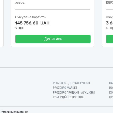
завод
ДЕР
Очікувана вартість
Очік
145 756,60 UAH
3 
з ПДВ
з П
Дивитись
PROZORRO - ДЕРЖЗАКУПІВЛІ
НА
PROZORRO MARKET
НО
PROZORRO.ПРОДАЖІ - АУКЦІОНИ
КО
КОМЕРЦІЙНІ ЗАКУПІВЛІ
ПР
-
Умови використання