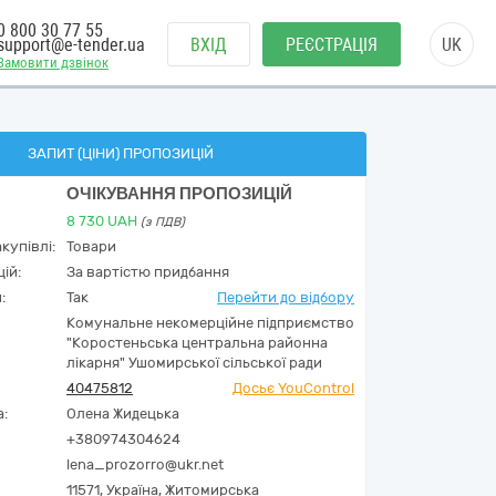
0 800 30 77 55
support@e-tender.ua
ВХІД
РЕЄСТРАЦІЯ
UK
Замовити дзвінок
ЗАПИТ (ЦІНИ) ПРОПОЗИЦІЙ
ОЧІКУВАННЯ ПРОПОЗИЦІЙ
8 730
UAH
(з ПДВ)
купівлі:
Товари
ій:
За вартістю придбання
:
Так
Перейти до відбору
Комунальне некомерційне підприємство
"Коростеньська центральна районна
лікарня" Ушомирської сільської ради
40475812
Досьє YouControl
а:
Олена Жидецька
+380974304624
lena_prozorro@ukr.net
11571,
Україна
,
Житомирська