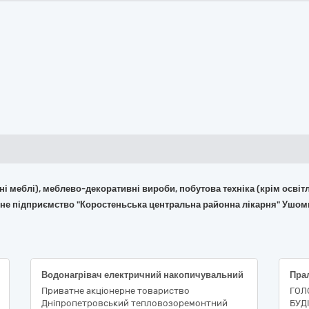
фісні меблі), меблево-декоративні вироби, побутова техніка (крім ос
йне підприємство "Коростеньська центральна районна лікарня" Ушоми
Водонагрівач електричний накопичувальний
Пра
Приватне акцiонерне товариство
ГОЛ
Днiпропетровський тепловозоремонтний
БУД