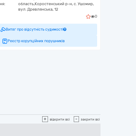
ня:
область,
Коростенський р-н, с. Ушомир,
вул. Древлянська, 12
0
Витяг про відсутність судимості
Реєстр корупційних порушників
+
-
відкрити всі
закрити всі