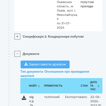
Львівська
побутові
область
,
м.
прилади
Львів
,
вул. І.
Миколайчука,
9
по 31-07-
2026
+
Специфікація 2: Кондиціонери побутові
-
Документи
Завантажити архівом
Тип документа: Оголошення про проведення
закупівлі
ДАТА
ФАЙЛ
ПРИВАТНІСТЬ
СТАН
ТА
ЧАС
sig
публічний
Експортовано:
22-06-
n.p
2026,
7s
11:52:10