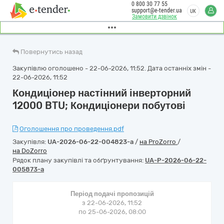
0 800 30 77 55
support@e-tender.ua
UK
Замовити дзвінок
Повернутись назад
Закупівлю оголошено - 22-06-2026, 11:52. Дата останніх змін -
22-06-2026, 11:52
Кондиціонер настінний інверторний
12000 BTU; Кондиціонери побутові
Оголошення про проведення.pdf
Закупівля:
UA-2026-06-22-004823-a
/
на ProZorro
/
на DoZorro
Рядок плану закупівлі та обґрунтування:
UA-P-2026-06-22-
005873-a
Період подачі пропозицій
з 22-06-2026, 11:52
по 25-06-2026, 08:00