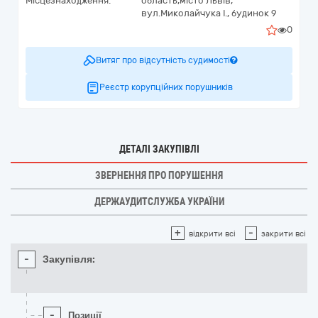
Місцезнаходження:
область,
місто Львів,
вул.Миколайчука І., будинок 9
0
Витяг про відсутність судимості
Реєстр корупційних порушників
ДЕТАЛІ ЗАКУПІВЛІ
ЗВЕРНЕННЯ ПРО ПОРУШЕННЯ
ДЕРЖАУДИТСЛУЖБА УКРАЇНИ
+
-
відкрити всі
закрити всі
-
Закупівля:
-
Позиції