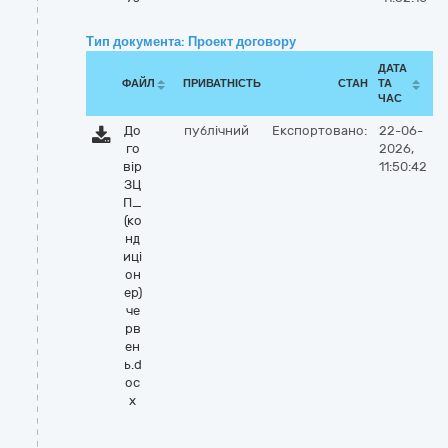
Тип документа: Проект договору
ДАТА
ФАЙЛ
ПРИВАТНІСТЬ
СТАН
ТА
ЧАС
До
публічний
Експортовано:
22-06-
го
2026,
вір
11:50:42
ЗЦ
П_
(ко
нд
иці
он
ер)
че
рв
ен
ь.d
oc
x