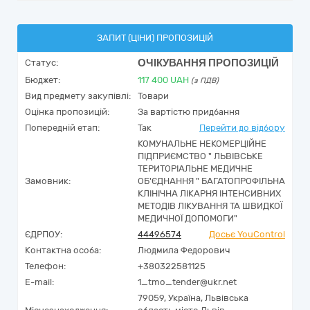
ЗАПИТ (ЦІНИ) ПРОПОЗИЦІЙ
ОЧІКУВАННЯ ПРОПОЗИЦІЙ
Статус:
Бюджет:
117 400
UAH
(з ПДВ)
Вид предмету закупівлі:
Товари
Оцінка пропозицій:
За вартістю придбання
Попередній етап:
Так
Перейти до відбору
КОМУНАЛЬНЕ НЕКОМЕРЦІЙНЕ
ПІДПРИЄМСТВО " ЛЬВІВСЬКЕ
ТЕРИТОРІАЛЬНЕ МЕДИЧНЕ
Замовник:
ОБ'ЄДНАННЯ " БАГАТОПРОФІЛЬНА
КЛІНІЧНА ЛІКАРНЯ ІНТЕНСИВНИХ
МЕТОДІВ ЛІКУВАННЯ ТА ШВИДКОЇ
МЕДИЧНОЇ ДОПОМОГИ"
ЄДРПОУ:
44496574
Досьє YouControl
Контактна особа:
Людмила Федорович
Телефон:
+380322581125
E-mail:
1_tmo_tender@ukr.net
79059,
Україна
,
Львівська