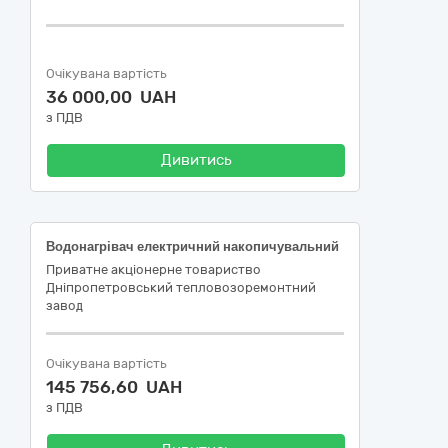
Очікувана вартість
36 000,00 UAH
з ПДВ
Дивитись
Водонагрівач електричний накопичувальний
Приватне акцiонерне товариство
Днiпропетровський тепловозоремонтний
завод
Очікувана вартість
145 756,60 UAH
з ПДВ