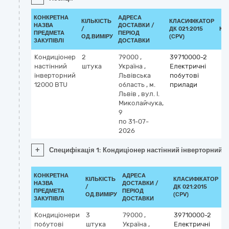
КОНКРЕТНА
АДРЕСА
КІЛЬКІСТЬ
КЛАСИФІКАТОР
НАЗВА
ДОСТАВКИ /
/
ДК 021:2015
КЛ
ПРЕДМЕТА
ПЕРІОД
ОД.ВИМІРУ
(CPV)
ЗАКУПІВЛІ
ДОСТАВКИ
Кондиціонер
2
79000
,
39710000-2
настінний
штука
Україна
,
Електричні
інверторний
Львівська
побутові
12000 BTU
область
,
м.
прилади
Львів
,
вул. І.
Миколайчука,
9
по 31-07-
2026
+
Специфікація 1: Кондиціонер настінний інверторний 
КОНКРЕТНА
АДРЕСА
КІЛЬКІСТЬ
КЛАСИФІКАТОР
НАЗВА
ДОСТАВКИ /
/
ДК 021:2015
К
ПРЕДМЕТА
ПЕРІОД
ОД.ВИМІРУ
(CPV)
ЗАКУПІВЛІ
ДОСТАВКИ
Кондиціонери
3
79000
,
39710000-2
побутові
штука
Україна
,
Електричні