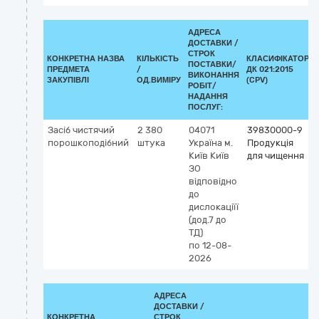
АДРЕСА
ДОСТАВКИ /
СТРОК
КОНКРЕТНА НАЗВА
КІЛЬКІСТЬ
КЛАСИФІКАТОР
ПОСТАВКИ/
ПРЕДМЕТА
/
ДК 021:2015
ВИКОНАННЯ
ЗАКУПІВЛІ
ОД.ВИМІРУ
(CPV)
РОБІТ/
НАДАННЯ
ПОСЛУГ:
Засіб чистячий
2 380
04071
39830000-9
порошкоподібний
штука
Україна
м.
Продукція
Київ
Київ
для чищення
ЗО
відповідно
до
дислокаціїї
(дод.7 до
ТД)
по 12-08-
2026
АДРЕСА
ДОСТАВКИ /
КОНКРЕТНА
СТРОК