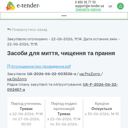
0 800 30 77 55
support@e-tender.ua
UK
Замовити дзвінок
Повернутись назад
Закупівлю оголошено - 22-06-2026, 11:14. Дата останніх змін -
22-06-2026, 11:15
Засоби для миття, чищення та прання
Оголошення про проведення.pdf
Закупівля:
UA-2026-06-22-003536-a
/
на ProZorro
/
на DoZorro
Рядок плану закупівлі та обґрунтування:
UA-P-2026-06-22-
002457-a
Період уточнень
Період подачі
Аукціон
Триває
пропозицій
Очікується
з 22-06-2026, 11:14
Триває
з
30-06-2026, 14:13
по 27-06-2026,
з 22-06-2026, 11:14
00:00
по 30-06-2026,