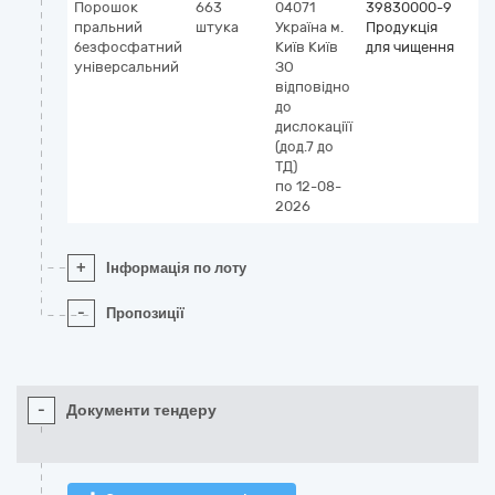
Порошок
663
04071
39830000-9
пральний
штука
Україна
м.
Продукція
безфосфатний
Київ
Київ
для чищення
універсальний
ЗО
відповідно
до
дислокаціїї
(дод.7 до
ТД)
по 12-08-
2026
+
Інформація по лоту
-
Пропозиції
-
Документи тендеру