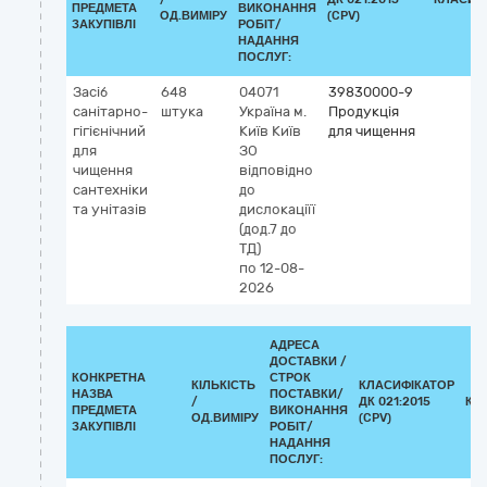
ПРЕДМЕТА
ВИКОНАННЯ
ОД.ВИМІРУ
(CPV)
ЗАКУПІВЛІ
РОБІТ/
НАДАННЯ
ПОСЛУГ:
Засіб
648
04071
39830000-9
санітарно-
штука
Україна
м.
Продукція
гігієнічний
Київ
Київ
для чищення
для
ЗО
чищення
відповідно
сантехніки
до
та унітазів
дислокаціїї
(дод.7 до
ТД)
по 12-08-
2026
АДРЕСА
ДОСТАВКИ /
КОНКРЕТНА
СТРОК
КІЛЬКІСТЬ
КЛАСИФІКАТОР
НАЗВА
ПОСТАВКИ/
/
ДК 021:2015
КЛ
ПРЕДМЕТА
ВИКОНАННЯ
ОД.ВИМІРУ
(CPV)
ЗАКУПІВЛІ
РОБІТ/
НАДАННЯ
ПОСЛУГ: