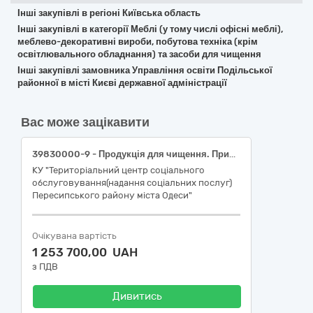
Інші закупівлі в регіоні Київська область
Інші закупівлі в категорії Меблі (у тому числі офісні меблі),
меблево-декоративні вироби, побутова техніка (крім
освітлювального обладнання) та засоби для чищення
Інші закупівлі замовника Управління освіти Подільської
районної в місті Києві державної адміністрації
Вас може зацікавити
39830000-9 - Продукція для чищення. Придбання миючих засобів для закладів соціального захисту (Надання натуральної допомоги у вигляді наборів побутової хімії особам, які отримують послуги в КУ «ТЦ СО Пересипського району міста Одеси»)
КУ "Територіальний центр соціального
обслуговування(надання соціальних послуг)
Пересипського району міста Одеси"
Очікувана вартість
1 253 700,00 UAH
з ПДВ
Дивитись