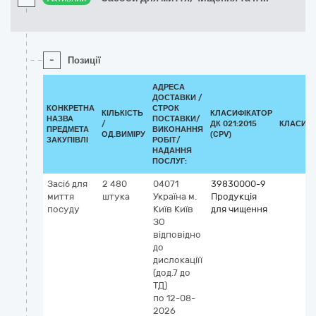
-
Позиції
АДРЕСА
ДОСТАВКИ /
КОНКРЕТНА
СТРОК
КІЛЬКІСТЬ
КЛАСИФІКАТОР
НАЗВА
ПОСТАВКИ/
/
ДК 021:2015
КЛАСИФІ
ПРЕДМЕТА
ВИКОНАННЯ
ОД.ВИМІРУ
(CPV)
ЗАКУПІВЛІ
РОБІТ/
НАДАННЯ
ПОСЛУГ:
Засіб для
2 480
04071
39830000-9
миття
штука
Україна
м.
Продукція
посуду
Київ
Київ
для чищення
ЗО
відповідно
до
дислокаціїї
(дод.7 до
ТД)
по 12-08-
2026