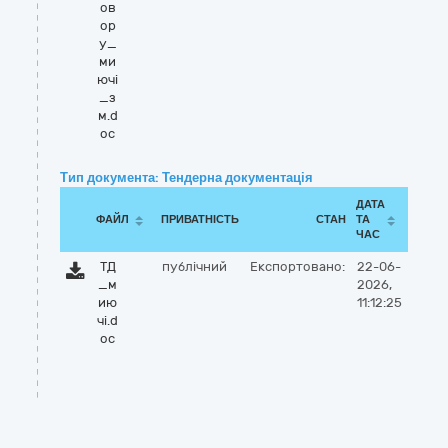
ов
ор
у_
ми
ючі
_з
м.d
oc
Тип документа: Тендерна документація
ДАТА
ФАЙЛ
ПРИВАТНІСТЬ
СТАН
ТА
ЧАС
ТД
публічний
Експортовано:
22-06-
_м
2026,
ию
11:12:25
чі.d
oc