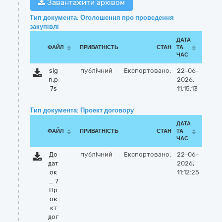
Завантажити архівом
Тип документа: Оголошення про проведення
закупівлі
ДАТА
ФАЙЛ
ПРИВАТНІСТЬ
СТАН
ТА
ЧАС
sig
публічний
Експортовано:
22-06-
n.p
2026,
7s
11:15:13
Тип документа: Проект договору
ДАТА
ФАЙЛ
ПРИВАТНІСТЬ
СТАН
ТА
ЧАС
До
публічний
Експортовано:
22-06-
дат
2026,
ок
11:12:25
_ 7
Пр
оє
кт
дог