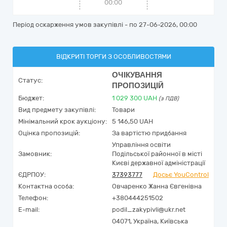
00:00
Період оскарження умов закупівлі - по
27-06-2026, 00:00
ВІДКРИТІ ТОРГИ З ОСОБЛИВОСТЯМИ
ОЧІКУВАННЯ
Статус:
ПРОПОЗИЦІЙ
Бюджет:
1 029 300
UAH
(з ПДВ)
Вид предмету закупівлі:
Товари
Мінімальний крок аукціону:
5 146,50 UAH
Оцінка пропозицій:
За вартістю придбання
Управління освіти
Замовник:
Подільської районної в місті
Києві державної адміністрації
ЄДРПОУ:
37393777
Досьє YouControl
Контактна особа:
Овчаренко Жанна Євгенівна
Телефон:
+380444251502
E-mail:
podil_zakypivli@ukr.net
04071,
Україна
,
Київська