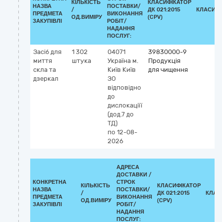
КІЛЬКІСТЬ
КЛАСИФІКАТОР
НАЗВА
ПОСТАВКИ/
/
ДК 021:2015
КЛАСИФІ
ПРЕДМЕТА
ВИКОНАННЯ
ОД.ВИМІРУ
(CPV)
ЗАКУПІВЛІ
РОБІТ/
НАДАННЯ
ПОСЛУГ:
Засіб для
1 302
04071
39830000-9
миття
штука
Україна
м.
Продукція
скла та
Київ
Київ
для чищення
дзеркал
ЗО
відповідно
до
дислокаціїї
(дод.7 до
ТД)
по 12-08-
2026
АДРЕСА
ДОСТАВКИ /
КОНКРЕТНА
СТРОК
КІЛЬКІСТЬ
КЛАСИФІКАТОР
НАЗВА
ПОСТАВКИ/
/
ДК 021:2015
КЛАС
ПРЕДМЕТА
ВИКОНАННЯ
ОД.ВИМІРУ
(CPV)
ЗАКУПІВЛІ
РОБІТ/
НАДАННЯ
ПОСЛУГ: