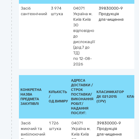
Засіб
3 974
04071
39830000-9
сантехнічний
штука
Україна
м.
Продукція
Київ
Київ
для чищення
ЗО
відповідно
до
дислокаціїї
(дод.7 до
ТД)
по 12-08-
2026
АДРЕСА
ДОСТАВКИ /
КОНКРЕТНА
СТРОК
КІЛЬКІСТЬ
КЛАСИФІКАТОР
НАЗВА
ПОСТАВКИ/
/
ДК 021:2015
КЛАСИ
ПРЕДМЕТА
ВИКОНАННЯ
ОД.ВИМІРУ
(CPV)
ЗАКУПІВЛІ
РОБІТ/
НАДАННЯ
ПОСЛУГ:
Засіб
1 726
04071
39830000-9
миючий та
штука
Україна
м.
Продукція
вибілюючий
Київ
Київ
для чищення