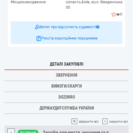
Місцезнаходження:
область,
Київ,
вул. Введенська
35
0
Витяг про відсутність судимості
Реєстр корупційних порушників
ДЕТАЛІ ЗАКУПІВЛІ
ЗВЕРНЕННЯ
ВИМОГИ/СКАРГИ
DOZORRO
ДЕРЖАУДИТСЛУЖБА УКРАЇНИ
+
-
відкрити всі
закрити всі
-
Засоби для миття, чищення та п
...
Активний