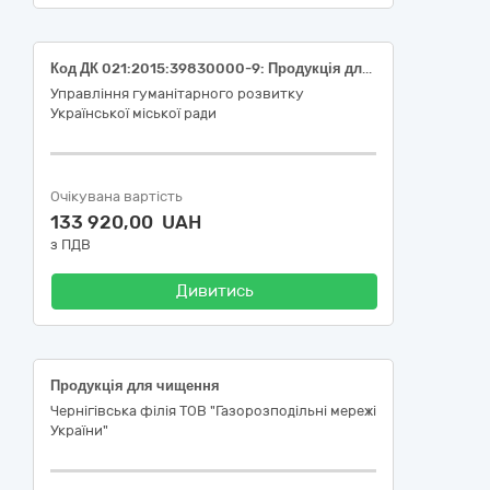
Код ДК 021:2015:39830000-9: Продукція для чищення (Миючі засоби та продукція для чищення)
Управління гуманітарного розвитку
Української міської ради
Очікувана вартість
133 920,00 UAH
з ПДВ
Дивитись
Продукція для чищення
Чернігівська філія ТОВ "Газорозподільні мережі
України"