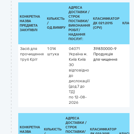
АДРЕСА
ДОСТАВКИ /
КОНКРЕТНА
СТРОК
КІЛЬКІСТЬ
КЛАСИФІКАТОР
НАЗВА
ПОСТАВКИ/
/
ДК 021:2015
КЛАСИ
ПРЕДМЕТА
ВИКОНАННЯ
ОД.ВИМІРУ
(CPV)
ЗАКУПІВЛІ
РОБІТ/
НАДАННЯ
ПОСЛУГ:
Засіб для
1 014
04071
39830000-9
прочищення
штука
Україна
м.
Продукція
труб Кріт
Київ
Київ
для чищення
ЗО
відповідно
до
дислокаціїї
(дод.7 до
ТД)
по 12-08-
2026
АДРЕСА
ДОСТАВКИ /
КОНКРЕТНА
СТРОК
КІЛЬКІСТЬ
КЛАСИФІКАТОР
НАЗВА
ПОСТАВКИ/
/
ДК 021:2015
КЛАСИФ