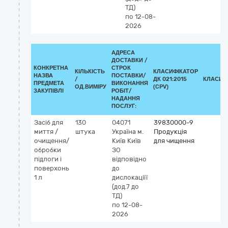
ТД)
по 12-08-
2026
АДРЕСА
ДОСТАВКИ /
КОНКРЕТНА
СТРОК
КІЛЬКІСТЬ
КЛАСИФІКАТОР
НАЗВА
ПОСТАВКИ/
/
ДК 021:2015
КЛАСИФ
ПРЕДМЕТА
ВИКОНАННЯ
ОД.ВИМІРУ
(CPV)
ЗАКУПІВЛІ
РОБІТ/
НАДАННЯ
ПОСЛУГ:
Засіб для
130
04071
39830000-9
миття /
штука
Україна
м.
Продукція
очищення/
Київ
Київ
для чищення
обробки
ЗО
підлоги і
відповідно
поверхонь
до
1 л
дислокаціїї
(дод.7 до
ТД)
по 12-08-
2026