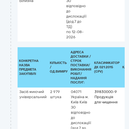
Білизна
ЗО
відповідно
до
дислокаціїї
(дод.7 до
ТД)
по 12-08-
2026
АДРЕСА
ДОСТАВКИ /
КОНКРЕТНА
СТРОК
КІЛЬКІСТЬ
КЛАСИФІКАТОР
НАЗВА
ПОСТАВКИ/
/
ДК 021:2015
КЛА
ПРЕДМЕТА
ВИКОНАННЯ
ОД.ВИМІРУ
(CPV)
ЗАКУПІВЛІ
РОБІТ/
НАДАННЯ
ПОСЛУГ:
Засіб миючий
2 979
04071
39830000-9
універсальний
штука
Україна
м.
Продукція
Київ
Київ
для чищення
ЗО
відповідно
до
дислокаціїї
(дод.7 до