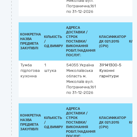
Миколаїв
вул.
Погранична,161
по 31-12-2026
АДРЕСА
ДОСТАВКИ /
КОНКРЕТНА
КІЛЬКІСТЬ
СТРОК
КЛАСИФІКАТОР
НАЗВА
/
ПОСТАВКИ/
ДК 021:2015
КЛА
ПРЕДМЕТА
ОД.ВИМІРУ
ВИКОНАННЯ
(CPV)
ЗАКУПІВЛІ
РОБІТ/НАДАННЯ
ПОСЛУГ:
Тумба
1
54055
Україна
39141300-5
підлогова
штука
Миколаївська
Кухонні
кухонна
область
м.
гарнітури
Миколаїв
вул.
Погранична,161
по 31-12-2026
АДРЕСА
ДОСТАВКИ /
КОНКРЕТНА
КІЛЬКІСТЬ
СТРОК
КЛАСИФІКАТОР
НАЗВА
/
ПОСТАВКИ/
ДК 021:2015
КЛА
ПРЕДМЕТА
ОД.ВИМІРУ
ВИКОНАННЯ
(CPV)
ЗАКУПІВЛІ
РОБІТ/НАДАННЯ
ПОСЛУГ: