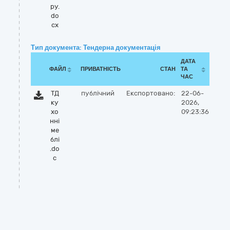
ру.
do
cx
Тип документа: Тендерна документація
ДАТА
ФАЙЛ
ПРИВАТНІСТЬ
СТАН
ТА
ЧАС
ТД
публічний
Експортовано:
22-06-
ку
2026,
хо
09:23:36
нні
ме
блі
.do
c