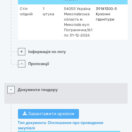
Стіл
1
54055
Україна
39141300-5
обідній
штука
Миколаївська
Кухонні
область
м.
гарнітури
Миколаїв
вул.
Погранична,161
по 31-12-2026
+
Інформація по лоту
-
Пропозиції
-
Документи тендеру
Завантажити архівом
Тип документа: Оголошення про проведення
закупівлі