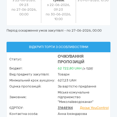
з 22-06-2026,
Триває
з
01-07-2026, 15:50
09:23
з 22-06-2026,
по 27-06-2026,
09:23
00:00
по 30-06-2026,
10:00
Період оскарження умов закупівлі - по
27-06-2026, 00:00
ВІДКРИТІ ТОРГИ З ОСОБЛИВОСТЯМИ
ОЧІКУВАННЯ
Статус:
ПРОПОЗИЦІЙ
Бюджет:
62 722,80
UAH
(з ПДВ)
Вид предмету закупівлі:
Товари
Мінімальний крок аукціону:
627,23 UAH
Оцінка пропозицій:
За вартістю придбання
Міське комунальне
Замовник:
підприємство
"Миколаївводоканал"
ЄДРПОУ:
31448144
Досьє YouControl
Контактна особа:
Анна Іскяндарова