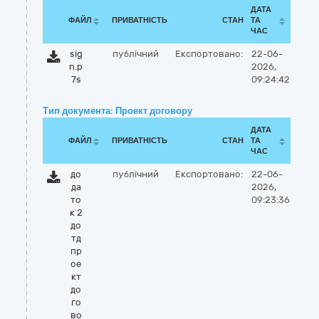
ДАТА
ФАЙЛ
ПРИВАТНІСТЬ
СТАН
ТА
ЧАС
sig
публічний
Експортовано:
22-06-
n.p
2026,
7s
09:24:42
Тип документа: Проект договору
ДАТА
ФАЙЛ
ПРИВАТНІСТЬ
СТАН
ТА
ЧАС
до
публічний
Експортовано:
22-06-
да
2026,
то
09:23:36
к 2
до
тд
пр
ое
кт
до
го
во