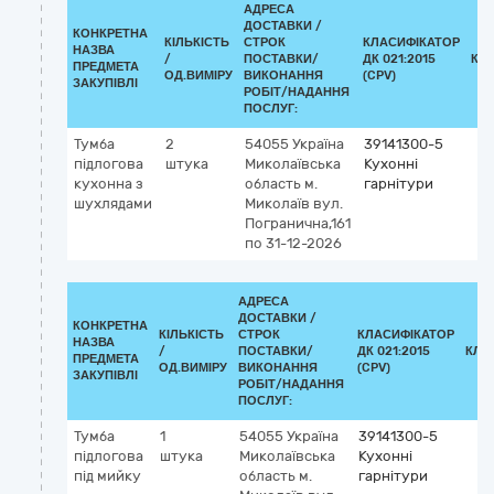
АДРЕСА
ДОСТАВКИ /
КОНКРЕТНА
КІЛЬКІСТЬ
СТРОК
КЛАСИФІКАТОР
НАЗВА
/
ПОСТАВКИ/
ДК 021:2015
КЛ
ПРЕДМЕТА
ОД.ВИМІРУ
ВИКОНАННЯ
(CPV)
ЗАКУПІВЛІ
РОБІТ/НАДАННЯ
ПОСЛУГ:
Тумба
2
54055
Україна
39141300-5
підлогова
штука
Миколаївська
Кухонні
кухонна з
область
м.
гарнітури
шухлядами
Миколаїв
вул.
Погранична,161
по 31-12-2026
АДРЕСА
ДОСТАВКИ /
КОНКРЕТНА
КІЛЬКІСТЬ
СТРОК
КЛАСИФІКАТОР
НАЗВА
/
ПОСТАВКИ/
ДК 021:2015
КЛА
ПРЕДМЕТА
ОД.ВИМІРУ
ВИКОНАННЯ
(CPV)
ЗАКУПІВЛІ
РОБІТ/НАДАННЯ
ПОСЛУГ:
Тумба
1
54055
Україна
39141300-5
підлогова
штука
Миколаївська
Кухонні
під мийку
область
м.
гарнітури