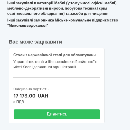
Інші закупівлі в категорії Меблі (у тому числі офісні меблі),
меблево-декоративні вироби, побутова техніка (крім
освітлювального обладнання) та засоби для чищення
Інші закупівлі замовника Міське комунальне підприємство
"Миколаївводоканал"
Вас може зацікавити
Столи з нержавіючої сталі для облаштування споруд подвійного призначення у закладах загальної середньої освіти Шевченківського району м. Києва для підготовки до нового 2026/2027 навчального року за кодом ДК 021:2015 39140000-5 (39143200-8 меблі для їдальні)
Управління освіти Шевченківської районної в
місті Києві державної адміністрації
Очікувана вартість
17 173,00 UAH
з ПДВ
Дивитись