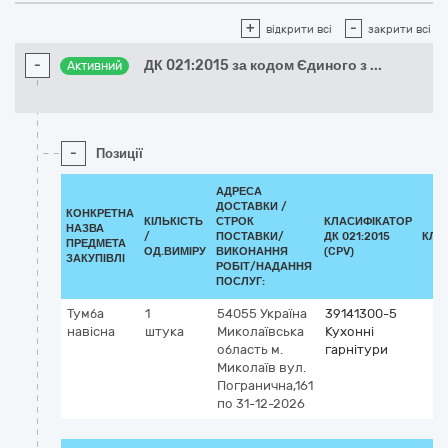
+
-
відкрити всі
закрити всі
-
ДК 021:2015 за кодом Єдиного з
...
Активний
-
Позиції
АДРЕСА
ДОСТАВКИ /
КОНКРЕТНА
КІЛЬКІСТЬ
СТРОК
КЛАСИФІКАТОР
НАЗВА
/
ПОСТАВКИ/
ДК 021:2015
КЛА
ПРЕДМЕТА
ОД.ВИМІРУ
ВИКОНАННЯ
(CPV)
ЗАКУПІВЛІ
РОБІТ/НАДАННЯ
ПОСЛУГ:
Тумба
1
54055
Україна
39141300-5
навісна
штука
Миколаївська
Кухонні
область
м.
гарнітури
Миколаїв
вул.
Погранична,161
по 31-12-2026