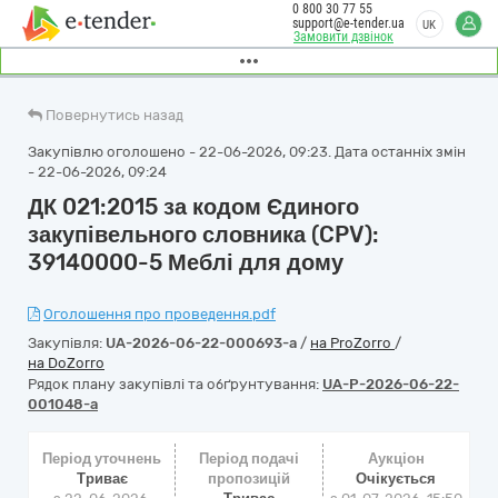
0 800 30 77 55
support@e-tender.ua
UK
Замовити дзвінок
Повернутись назад
Закупівлю оголошено - 22-06-2026, 09:23. Дата останніх змін
- 22-06-2026, 09:24
ДК 021:2015 за кодом Єдиного
закупівельного словника (CPV):
39140000-5 Меблі для дому
Оголошення про проведення.pdf
Закупівля:
UA-2026-06-22-000693-a
/
на ProZorro
/
на DoZorro
Рядок плану закупівлі та обґрунтування:
UA-P-2026-06-22-
001048-a
Період уточнень
Період подачі
Аукціон
Триває
пропозицій
Очікується