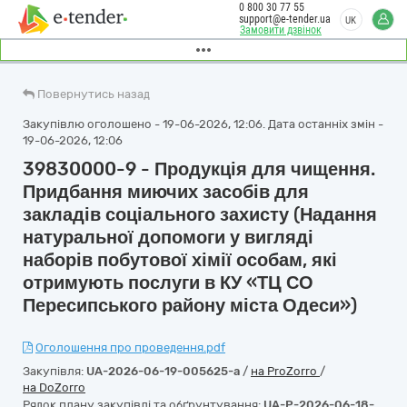
0 800 30 77 55
support@e-tender.ua
UK
Замовити дзвінок
Повернутись назад
Закупівлю оголошено - 19-06-2026, 12:06. Дата останніх змін -
19-06-2026, 12:06
39830000-9 - Продукція для чищення.
Придбання миючих засобів для
закладів соціального захисту (Надання
натуральної допомоги у вигляді
наборів побутової хімії особам, які
отримують послуги в КУ «ТЦ СО
Пересипського району міста Одеси»)
Оголошення про проведення.pdf
Закупівля:
UA-2026-06-19-005625-a
/
на ProZorro
/
на DoZorro
Рядок плану закупівлі та обґрунтування:
UA-P-2026-06-18-