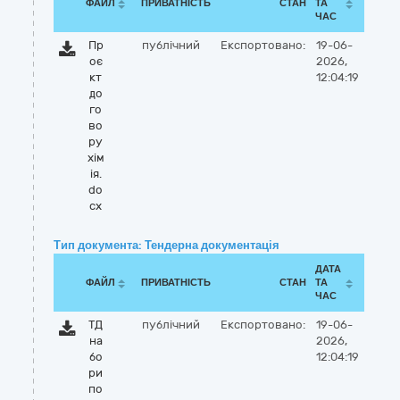
ФАЙЛ
ПРИВАТНІСТЬ
СТАН
ТА
ЧАС
Пр
публічний
Експортовано:
19-06-
оє
2026,
кт
12:04:19
до
го
во
ру
хім
ія.
do
cx
Тип документа: Тендерна документація
ДАТА
ФАЙЛ
ПРИВАТНІСТЬ
СТАН
ТА
ЧАС
ТД
публічний
Експортовано:
19-06-
на
2026,
бо
12:04:19
ри
по