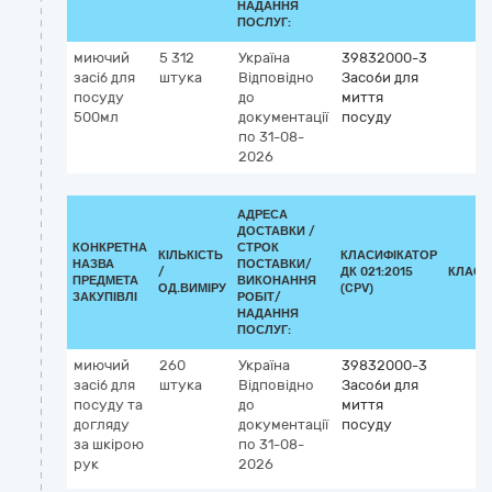
НАДАННЯ
ПОСЛУГ:
миючий
5 312
Україна
39832000-3
засіб для
штука
Відповідно
Засоби для
посуду
до
миття
500мл
документації
посуду
по 31-08-
2026
АДРЕСА
ДОСТАВКИ /
КОНКРЕТНА
СТРОК
КІЛЬКІСТЬ
КЛАСИФІКАТОР
НАЗВА
ПОСТАВКИ/
/
ДК 021:2015
КЛАСИ
ПРЕДМЕТА
ВИКОНАННЯ
ОД.ВИМІРУ
(CPV)
ЗАКУПІВЛІ
РОБІТ/
НАДАННЯ
ПОСЛУГ:
миючий
260
Україна
39832000-3
засіб для
штука
Відповідно
Засоби для
посуду та
до
миття
догляду
документації
посуду
за шкірою
по 31-08-
рук
2026