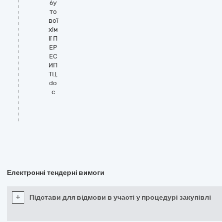
бу
то
вої
хім
ії П
ЕР
ЕС
ИП
ТЦ.
do
c
Електронні тендерні вимоги
+
Підстави для відмови в участі у процедурі закупівлі