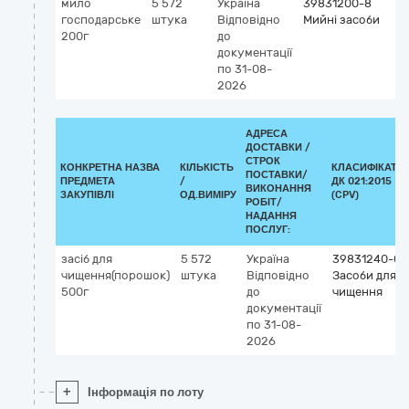
мило
5 572
Україна
39831200-8
господарське
штука
Відповідно
Мийні засоби
200г
до
документації
по 31-08-
2026
АДРЕСА
ДОСТАВКИ /
СТРОК
КОНКРЕТНА НАЗВА
КІЛЬКІСТЬ
КЛАСИФІКАТО
ПОСТАВКИ/
ПРЕДМЕТА
/
ДК 021:2015
ВИКОНАННЯ
ЗАКУПІВЛІ
ОД.ВИМІРУ
(CPV)
РОБІТ/
НАДАННЯ
ПОСЛУГ:
засіб для
5 572
Україна
39831240-0
чищення(порошок)
штука
Відповідно
Засоби для
500г
до
чищення
документації
по 31-08-
2026
+
Інформація по лоту