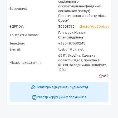
соціального
обслуговування(надання
Замовник:
соціальних послуг)
Пересипського району міста
Одеси"
ЄДРПОУ:
36503775
Досьє YouControl
Гончарук Наталя
Контактна особа:
Олександрівна
Телефон:
+380487630245
E-mail:
tcsbuh@ukr.net
65111,
Україна
,
Одеська
область,
Одеса,
проспект
Місцезнаходження:
Князя Володимира Великого
120 а
0
Витяг про відсутність судимості
Реєстр корупційних порушників