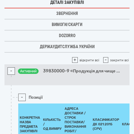
ДЕТАЛІ ЗАКУПІВЛІ
ЗВЕРНЕННЯ
ВИМОГИ/СКАРГИ
DOZORRO
ДЕРЖАУДИТСЛУЖБА УКРАЇНИ
+
-
відкрити всі
закрити всі
-
39830000-9 «Продукція для чище
...
Активний
-
Позиції
АДРЕСА
ДОСТАВКИ /
КОНКРЕТНА
СТРОК
КІЛЬКІСТЬ
КЛАСИФІКАТОР
НАЗВА
ПОСТАВКИ/
/
ДК 021:2015
КЛАСИ
ПРЕДМЕТА
ВИКОНАННЯ
ОД.ВИМІРУ
(CPV)
ЗАКУПІВЛІ
РОБІТ/