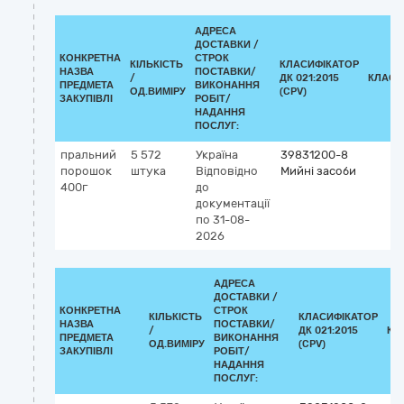
АДРЕСА
ДОСТАВКИ /
КОНКРЕТНА
СТРОК
КІЛЬКІСТЬ
КЛАСИФІКАТОР
НАЗВА
ПОСТАВКИ/
/
ДК 021:2015
КЛАСИ
ПРЕДМЕТА
ВИКОНАННЯ
ОД.ВИМІРУ
(CPV)
ЗАКУПІВЛІ
РОБІТ/
НАДАННЯ
ПОСЛУГ:
пральний
5 572
Україна
39831200-8
порошок
штука
Відповідно
Мийні засоби
400г
до
документації
по 31-08-
2026
АДРЕСА
ДОСТАВКИ /
КОНКРЕТНА
СТРОК
КІЛЬКІСТЬ
КЛАСИФІКАТОР
НАЗВА
ПОСТАВКИ/
/
ДК 021:2015
КЛ
ПРЕДМЕТА
ВИКОНАННЯ
ОД.ВИМІРУ
(CPV)
ЗАКУПІВЛІ
РОБІТ/
НАДАННЯ
ПОСЛУГ: