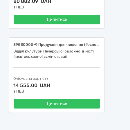
80 882,09 UAH
з ПДВ
Дивитись
39830000-9 Продукція для чищення (Господарчі товари для Централізованої бухгалтерії Відділу культури Печерської районної в місті Києві державної адміністрації)
Відділ культури Печерської районної в місті
Києві державної адміністрації
Очікувана вартість
14 555,00 UAH
з ПДВ
Дивитись