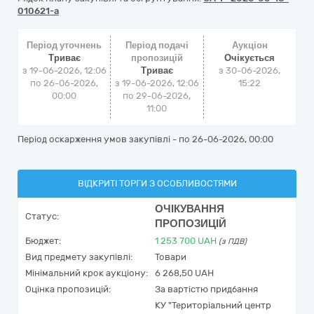
010621-a
Період уточнень
Період подачі
Аукціон
Триває
пропозицій
Очікується
з 19-06-2026, 12:06
Триває
з
30-06-2026,
по 26-06-2026,
з 19-06-2026, 12:06
15:22
00:00
по 29-06-2026,
11:00
Період оскарження умов закупівлі - по
26-06-2026, 00:00
ВІДКРИТІ ТОРГИ З ОСОБЛИВОСТЯМИ
ОЧІКУВАННЯ
Статус:
ПРОПОЗИЦІЙ
Бюджет:
1 253 700
UAH
(з ПДВ)
Вид предмету закупівлі:
Товари
Мінімальний крок аукціону:
6 268,50 UAH
Оцінка пропозицій:
За вартістю придбання
КУ "Територіальний центр