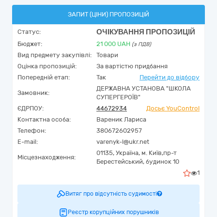
ЗАПИТ (ЦІНИ) ПРОПОЗИЦІЙ
ОЧІКУВАННЯ ПРОПОЗИЦІЙ
Статус:
Бюджет:
21 000
UAH
(з ПДВ)
Вид предмету закупівлі:
Товари
Оцінка пропозицій:
За вартістю придбання
Попередній етап:
Так
Перейти до відбору
ДЕРЖАВНА УСТАНОВА "ШКОЛА
Замовник:
СУПЕРГЕРОЇВ"
ЄДРПОУ:
44672934
Досьє YouControl
Контактна особа:
Вареник Лариса
Телефон:
380672602957
E-mail:
varenyk-l@ukr.net
01135,
Україна
,
м. Київ,
пр-т
Місцезнаходження:
Берестейський, будинок 10
1
Витяг про відсутність судимості
Реєстр корупційних порушників