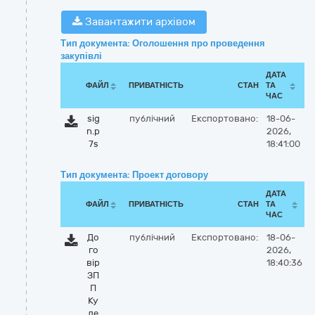
Завантажити архівом
Тип документа: Оголошення про проведення
закупівлі
ДАТА
ФАЙЛ
ПРИВАТНІСТЬ
СТАН
ТА
ЧАС
sig
публічний
Експортовано:
18-06-
n.p
2026,
7s
18:41:00
Тип документа: Проект договору
ДАТА
ФАЙЛ
ПРИВАТНІСТЬ
СТАН
ТА
ЧАС
До
публічний
Експортовано:
18-06-
го
2026,
вір
18:40:36
ЗП
П
Ку
ле