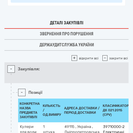
ДЕТАЛІ ЗАКУПІВЛІ
ЗВЕРНЕННЯ ПРО ПОРУШЕННЯ
ДЕРЖАУДИТСЛУЖБА УКРАЇНИ
+
-
відкрити всі
закрити всі
-
Закупівля:
-
Позиції
КОНКРЕТНА
КІЛЬКІСТЬ
КЛАСИФІКАТОР
НАЗВА
АДРЕСА ДОСТАВКИ /
/
ДК 021:2015
ПРЕДМЕТА
ПЕРІОД ДОСТАВКИ
ОД.ВИМІРУ
(CPV)
ЗАКУПІВЛІ
Кулери
1
49115
,
Україна
,
39710000-2
для води
штука
Дніпропетровська
Електричні