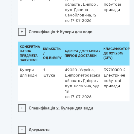
область
,
Дніпро
,
побутові
вул. Данила
прилади
Самойловича, 12
по 17-07-2026
+
Специфікація 1: Кулери для води
КОНКРЕТНА
КІЛЬКІСТЬ
КЛАСИФІКАТОР
НАЗВА
АДРЕСА ДОСТАВКИ /
/
ДК 021:2015
ПРЕДМЕТА
ПЕРІОД ДОСТАВКИ
ОД.ВИМІРУ
(CPV)
ЗАКУПІВЛІ
Кулери
1
49020
,
Україна
,
39710000-2
для води
штука
Дніпропетровська
Електричні
область
,
Дніпро
,
побутові
вул. Космічна, буд.
прилади
13
по 17-07-2026
+
Специфікація 2: Кулери для води
-
Документи