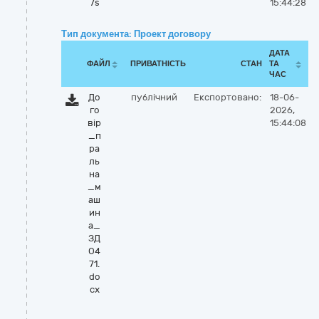
7s
15:44:28
Тип документа: Проект договору
ДАТА
ФАЙЛ
ПРИВАТНІСТЬ
СТАН
ТА
ЧАС
До
публічний
Експортовано:
18-06-
го
2026,
вір
15:44:08
_п
ра
ль
на
_м
аш
ин
а_
ЗД
О4
71.
do
cx