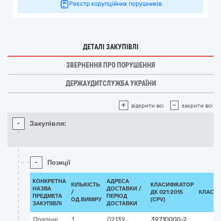
Реєстр корупційних порушників
ДЕТАЛІ ЗАКУПІВЛІ
ЗВЕРНЕННЯ ПРО ПОРУШЕННЯ
ДЕРЖАУДИТСЛУЖБА УКРАЇНИ
+
-
відкрити всі
закрити всі
-
Закупівля:
-
Позиції
КОНКРЕТНА
АДРЕСА
КІЛЬКІСТЬ
КЛАСИФІКАТОР
НАЗВА
ДОСТАВКИ /
/
ДК 021:2015
КЛАСИФ
ПРЕДМЕТА
ПЕРІОД
ОД.ВИМІРУ
(CPV)
ЗАКУПІВЛІ
ДОСТАВКИ
Пральні
1
02139
,
39710000-2