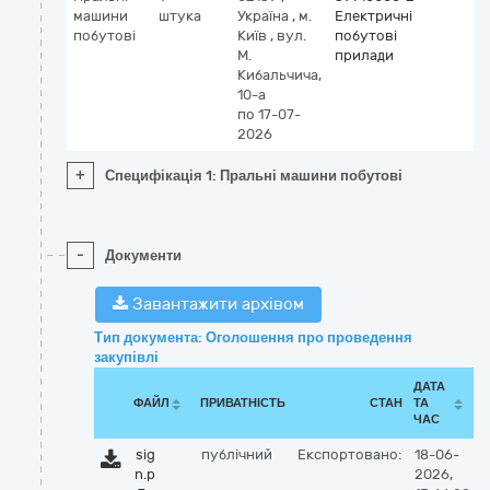
машини
штука
Україна
,
м.
Електричні
побутові
Київ
,
вул.
побутові
М.
прилади
Кибальчича,
10-а
по 17-07-
2026
+
Специфікація 1: Пральні машини побутові
-
Документи
Завантажити архівом
Тип документа: Оголошення про проведення
закупівлі
ДАТА
ФАЙЛ
ПРИВАТНІСТЬ
СТАН
ТА
ЧАС
sig
публічний
Експортовано:
18-06-
n.p
2026,