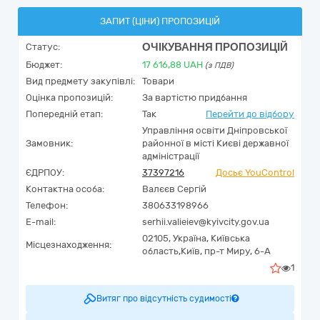
ЗАПИТ (ЦІНИ) ПРОПОЗИЦІЙ
ОЧІКУВАННЯ ПРОПОЗИЦІЙ
Статус:
Бюджет:
17 616,88
UAH
(з ПДВ)
Вид предмету закупівлі:
Товари
Оцінка пропозицій:
За вартістю придбання
Попередній етап:
Так
Перейти до відбору
Управління освіти Дніпровської
Замовник:
районної в місті Києві державної
адміністрації
ЄДРПОУ:
37397216
Досьє YouControl
Контактна особа:
Валєєв Сергій
Телефон:
380633198966
E-mail:
serhii.valieiev@kyivcity.gov.ua
02105,
Україна
,
Київська
Місцезнаходження:
область,
Київ,
пр-т Миру, 6-А
1
Витяг про відсутність судимості